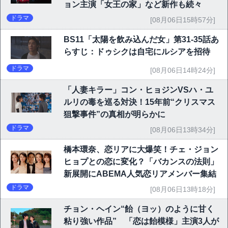
ョン主演「女王の家」など新作も続々
ドラマ
[08月06日15時57分]
BS11「太陽を飲み込んだ女」第31-35話あ
らすじ：ドゥシクは自宅にルシアを招待
ドラマ
[08月06日14時24分]
「人妻キラー」コン・ヒョジンVSハ・ユ
ルリの毒を巡る対決！15年前“クリスマス
狙撃事件”の真相が明らかに
ドラマ
[08月06日13時34分]
橋本環奈、恋リアに大爆笑！チェ・ジョン
ヒョプとの恋に変化？「バカンスの法則」
新展開にABEMA人気恋リアメンバー集結
ドラマ
[08月06日13時18分]
チョン・ヘイン“飴（ヨッ）のように甘く
粘り強い作品” 「恋は飴模様」主演3人が