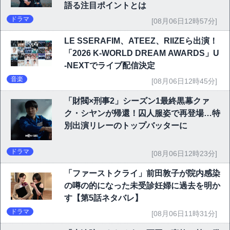
語る注目ポイントとは
ドラマ
[08月06日12時57分]
LE SSERAFIM、ATEEZ、RIIZEら出演！
「2026 K-WORLD DREAM AWARDS」U
-NEXTでライブ配信決定
音楽
[08月06日12時45分]
「財閥×刑事2」シーズン1最終黒幕クァ
ク・シヤンが帰還！囚人服姿で再登場…特
別出演リレーのトップバッターに
ドラマ
[08月06日12時23分]
「ファーストクライ」前田敦子が院内感染
の噂の的になった未受診妊婦に過去を明か
す【第5話ネタバレ】
ドラマ
[08月06日11時31分]