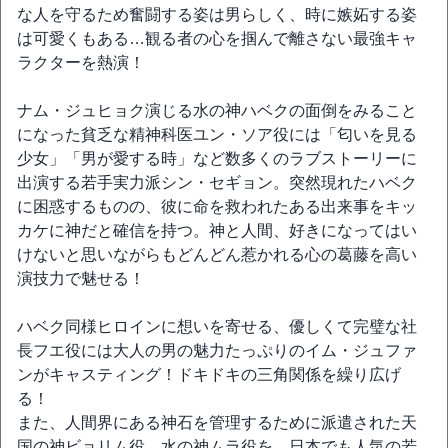
な人を守るため奮闘する姿は男らしく、時に嫉妬する姿
は可愛くもある…観る者の心を掴んで離さない最強キャ
ラクターを熱演！
ナム・ジュヒョク演じる水の神ハベクの面倒をみること
になった貧乏な精神科医ユン・ソア役には「匂いを見る
少女」「男が愛する時」など数多くのラブストーリーに
出演する若手実力派シン・セギョン。突然現れたハベク
に困惑するものの、彼に命を救われたある出来事をキッ
カケに神だと確信を持つ。神と人間、好きになってはい
けないと思いながらもどんどん惹かれる心の葛藤を高い
演技力で魅せる！
ハベク同様ヒロインに想いを寄せる、優しくて完璧な社
長フエ役には大人の男の魅力たっぷりのイム・ジュファ
ンがキャスティング！ドキドキの三角関係を繰り広げ
る！
また、人間界にある神石を管理するために派遣された天
国の神ビョリム役、水の神ムラ役を、日本でも人気の若