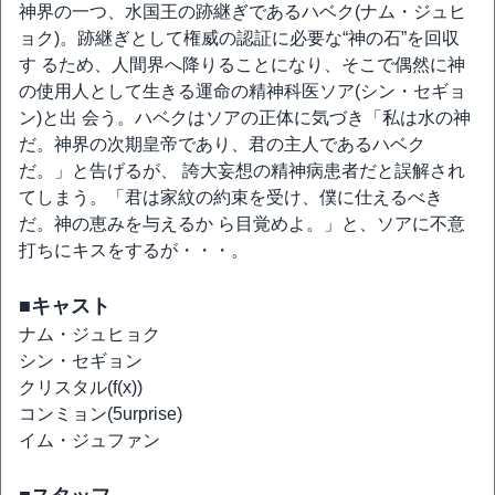
神界の一つ、水国王の跡継ぎであるハベク(ナム・ジュヒ
ョク)。跡継ぎとして権威の認証に必要な“神の石”を回収
す るため、人間界へ降りることになり、そこで偶然に神
の使用人として生きる運命の精神科医ソア(シン・セギョ
ン)と出 会う。ハベクはソアの正体に気づき「私は水の神
だ。神界の次期皇帝であり、君の主人であるハベク
だ。」と告げるが、 誇大妄想の精神病患者だと誤解され
てしまう。「君は家紋の約束を受け、僕に仕えるべき
だ。神の恵みを与えるか ら目覚めよ。」と、ソアに不意
打ちにキスをするが・・・。
■キャスト
ナム・ジュヒョク
シン・セギョン
クリスタル(f(x))
コンミョン(5urprise)
イム・ジュファン