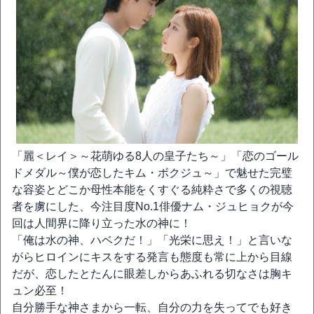
「麗＜レイ＞～花萌ゆる8人の皇子たち～」「恋のゴール
ドメダル～僕が恋したキム・ボクジュ～」で魅せた完璧
な容姿とどこか母性本能をくすぐる純粋さで多くの視聴
者を虜にした、今注目度No.1俳優ナム・ジュヒョクが今
回は人間界に降り立った水の神に！
「俺は水の神、ハベクだ！」「光栄に思え！」と言いな
がらヒロインにキスをする発言も態度も常に上から目線
だが、恋したとたんに眼差しからあふれる切なさは胸キ
ュン必至！
自分勝手な神さまから一転、自分の力を失ってでも好き