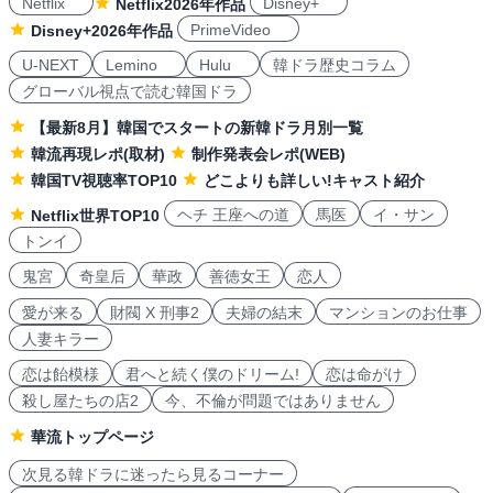
Netflix
Disney+
Netflix2026年作品
PrimeVideo
Disney+2026年作品
U-NEXT
Lemino
Hulu
韓ドラ歴史コラム
グローバル視点で読む韓国ドラ
【最新8月】韓国でスタートの新韓ドラ月別一覧
韓流再現レポ(取材)
制作発表会レポ(WEB)
韓国TV視聴率TOP10
どこよりも詳しい!キャスト紹介
ヘチ 王座への道
馬医
イ・サン
Netflix世界TOP10
トンイ
鬼宮
奇皇后
華政
善徳女王
恋人
愛が来る
財閥 X 刑事2
夫婦の結末
マンションのお仕事
人妻キラー
恋は飴模様
君へと続く僕のドリーム!
恋は命がけ
殺し屋たちの店2
今、不倫が問題ではありません
華流トップページ
次見る韓ドラに迷ったら見るコーナー