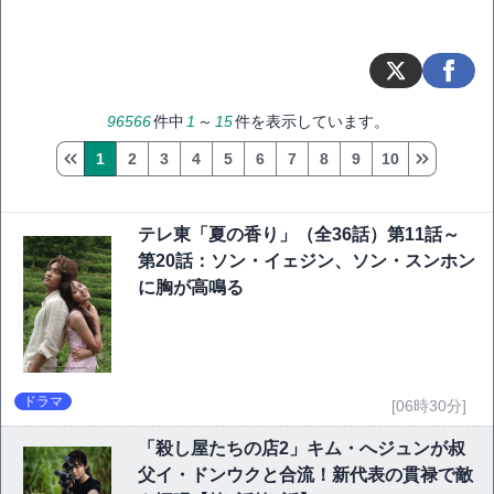
96566
件中
1
～
15
件を表示しています。
1
2
3
4
5
6
7
8
9
10
テレ東「夏の香り」（全36話）第11話～
第20話：ソン・イェジン、ソン・スンホン
に胸が高鳴る
ドラマ
[06時30分]
「殺し屋たちの店2」キム・へジュンが叔
父イ・ドンウクと合流！新代表の貫禄で敵