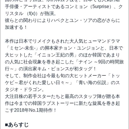
手俳優・アーティストであるコンミョン（5urprise）、ク
リスタル （f(x)）が熱演。
彼らとの関わりによりハベクとユン・ソアの恋がさらに
加速する！
本作は日本でリメイクもされた大人気ヒューマンドラマ
「ミセン-未生-」の脚本家チョン・ユンジョンと、日本で
大ヒットした「イニョン王妃の男」のほか韓国であまり
の人気に社会現象を巻き起こした「ナイン ～9回の時間旅
行～」の演出家キム・ビョンスが初タッグ！
そして、制作会社は今最も旬の大ヒットメーカー「トッ
ケビ～君がくれた愛しい日々～」「青い海の伝説」のス
タジオ・ドラゴン。
大注目株の若手スターたちと最高のスタッフ陣が贈る本
作は今までの韓国ラブストーリーに新たな旋風を巻き起
こす2018年No.1期待作！
■あらすじ