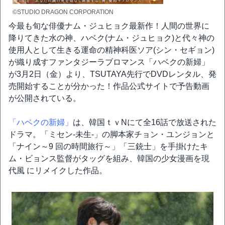
©STUDIO DRAGON CORPORATION
今最も旬な俳優ナム・ジュヒョク最新作！人間の世界に
降りてきた水の神、ハベク(ナム・ジュヒョク)と代々神の
使用人として生きる運命の精神科医ソア(シン・セギョン)
が織り成すファンタジーラブロマンス「ハベクの新婦」
が3月2日（金）より、TSUTAYA先行でDVDレンタル、発
売開始することが分かった！作品公式サイトで予告動画
が公開されている。
「ハベクの新婦」
は、韓国ｔｖNにて全16話で放送された
ドラマ。「ミセン-未生-」の脚本家チョン・ユンジョンと
「ナイン～9 回の時間旅行～」「三銃士」を手掛けたキ
ム・ビョンス監督がタッグを組み、韓国の少女漫画を現
代風 にリメイクした作品。