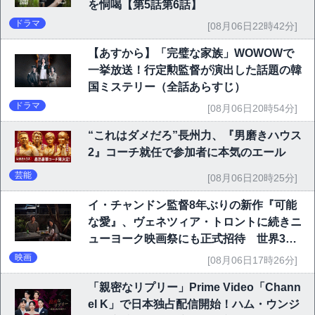
を恫喝【第5話第6話】
ドラマ
[08月06日22時42分]
【あすから】「完璧な家族」WOWOWで
一挙放送！行定勲監督が演出した話題の韓
国ミステリー（全話あらすじ）
ドラマ
[08月06日20時54分]
“これはダメだろ”長州力、『男磨きハウス
2』コーチ就任で参加者に本気のエール
芸能
[08月06日20時25分]
イ・チャンドン監督8年ぶりの新作『可能
な愛』、ヴェネツィア・トロントに続きニ
ューヨーク映画祭にも正式招待 世界3大
映画祭で快挙｜Netflix映画
映画
[08月06日17時26分]
「親密なリプリー」Prime Video「Chann
el K」で日本独占配信開始！ハム・ウンジ