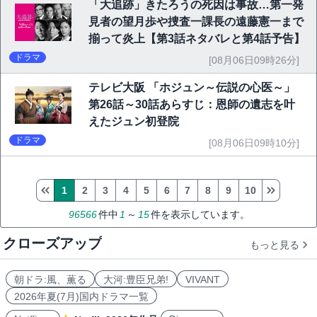
「大追跡」きたろうの死因は事故…第一発
見者の望月歩や捜査一課長の遠藤憲一まで
揃って炎上【第3話ネタバレと第4話予告】
ドラマ
[08月06日09時26分]
テレビ大阪 「ホジュン～伝説の心医～」
第26話～30話あらすじ：恩師の遺志を叶
えたジュン初登院
ドラマ
[08月06日09時10分]
1
2
3
4
5
6
7
8
9
10
96566
件中
1
～
15
件を表示しています。
クローズアップ
もっと見る
朝ドラ:風、薫る
大河:豊臣兄弟!
VIVANT
2026年夏(7月)国内ドラマ一覧