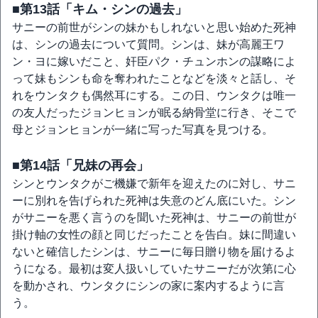
■第13話「キム・シンの過去」
サニーの前世がシンの妹かもしれないと思い始めた死神
は、シンの過去について質問。シンは、妹が高麗王ワ
ン・ヨに嫁いだこと、奸臣パク・チュンホンの謀略によ
って妹もシンも命を奪われたことなどを淡々と話し、そ
れをウンタクも偶然耳にする。この日、ウンタクは唯一
の友人だったジョンヒョンが眠る納骨堂に行き、そこで
母とジョンヒョンが一緒に写った写真を見つける。
■第14話「兄妹の再会」
シンとウンタクがご機嫌で新年を迎えたのに対し、サニ
ーに別れを告げられた死神は失意のどん底にいた。シン
がサニーを悪く言うのを聞いた死神は、サニーの前世が
掛け軸の女性の顔と同じだったことを告白。妹に間違い
ないと確信したシンは、サニーに毎日贈り物を届けるよ
うになる。最初は変人扱いしていたサニーだが次第に心
を動かされ、ウンタクにシンの家に案内するように言
う。