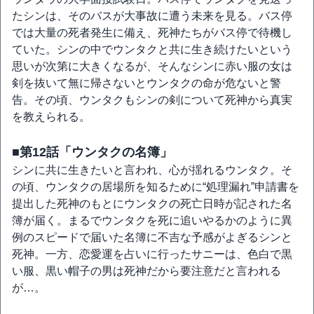
たシンは、そのバスが大事故に遭う未来を見る。バス停
では大量の死者発生に備え、死神たちがバス停で待機し
ていた。シンの中でウンタクと共に生き続けたいという
思いが次第に大きくなるが、そんなシンに赤い服の女は
剣を抜いて無に帰さないとウンタクの命が危ないと警
告。その頃、ウンタクもシンの剣について死神から真実
を教えられる。
■第12話「ウンタクの名簿」
シンに共に生きたいと言われ、心が揺れるウンタク。そ
の頃、ウンタクの居場所を知るために“処理漏れ”申請書を
提出した死神のもとにウンタクの死亡日時が記された名
簿が届く。まるでウンタクを死に追いやるかのように異
例のスピードで届いた名簿に不吉な予感がよぎるシンと
死神。一方、恋愛運を占いに行ったサニーは、色白で黒
い服、黒い帽子の男は死神だから要注意だと言われる
が…。