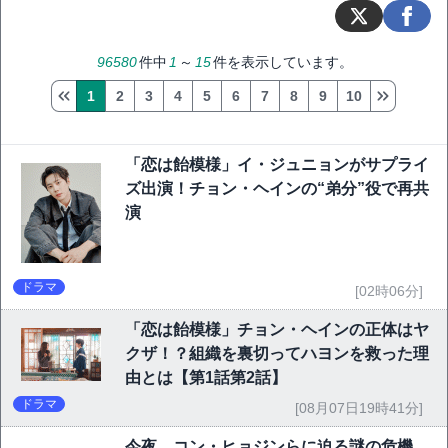
96580
件中
1
～
15
件を表示しています。
1
2
3
4
5
6
7
8
9
10
「恋は飴模様」イ・ジュニョンがサプライ
ズ出演！チョン・ヘインの“弟分”役で再共
演
ドラマ
[02時06分]
「恋は飴模様」チョン・ヘインの正体はヤ
クザ！？組織を裏切ってハヨンを救った理
由とは【第1話第2話】
ドラマ
[08月07日19時41分]
今夜、コン・ヒョジンらに迫る謎の危機