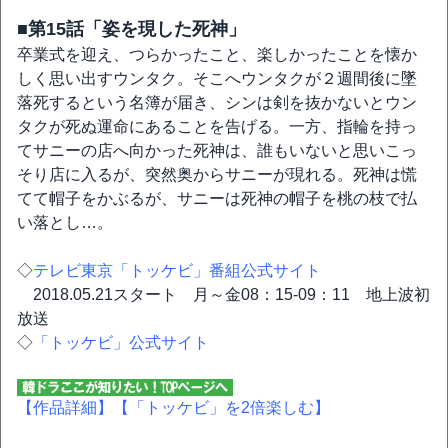
■第15話「姿を現した死神」
卒業式を迎え、つらかったこと、楽しかったことを懐か
しく思い出すウンタク。そこへウンタクが２週間後に墜
落死するという名簿が届き、シンは剣を抜かないとウン
タクが死ぬ運命にあることを告げる。一方、指輪を持っ
てサニーの店へ向かった死神は、誰もいないと思いこっ
そり店に入るが、突然奥からサニーが現れる。死神は慌
てて帽子をかぶるが、サニーは死神の帽子を桃の枝で払
い落とし…。
◇
テレビ東京「トッケビ」番組公式サイト
2018.05.21スタート 月～金08：15-09：11 地上波初
放送
◇
「トッケビ」公式サイト
【作品詳細】
【「トッケビ」を2倍楽しむ】