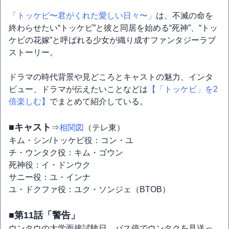
「トッケビ〜君がくれた愛しい日々〜」
は、不滅の命を
終わらせたい“トッケビ”と彼と同居を始める“死神”、“トッ
ケビの花嫁”と呼ばれる少女が織り成すファンタジーラブ
ストーリー。
ドラマの時代背景や見どころとキャストの魅力、インタ
ビュー、ドラマが伝えたいことなどは
【「トッケビ」を2
倍楽しむ】
でまとめて紹介している。
■キャスト
⇒
相関図
（テレ東）
キム・シン/トッケビ役：コン・ユ
チ・ウンタク役：キム・ゴウン
死神役：イ・ドンウク
サニー役：ユ・インナ
ユ・ドクファ役：ユク・ソンジェ（BTOB）
■第11話「警告」
ウンタウの大学面接試験日。バス停でウンタクを見送っ