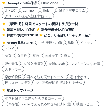
PrimeVideo
Disney+2026年作品
U-NEXT
Lemino
Hulu
韓ドラ歴史コラム
グローバル視点で読む韓国ドラ
【最新8月】韓国でスタートの新韓ドラ月別一覧
韓流再現レポ(取材)
制作発表会レポ(WEB)
韓国TV視聴率TOP10
どこよりも詳しい!キャスト紹介
ヘチ 王座への道
馬医
イ・サン
Netflix世界TOP10
トンイ
鬼宮
奇皇后
華政
善徳女王
恋人
愛が来る
財閥 X 刑事2
夫婦の結末
マンションのお仕事
人妻キラー
恋は飴模様
君へと続く僕のドリーム!
恋は命がけ
殺し屋たちの店2
今、不倫が問題ではありません
華流トップページ
次見る韓ドラに迷ったら見るコーナー
【保存版】Netflixで見られる韓国時代劇20選
映画レビュー