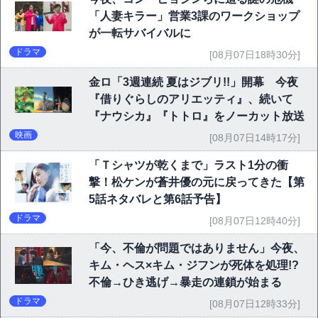
「人妻キラー」営業3課のワークショップ
が一転サバイバルに
ドラマ
[08月07日18時30分]
金ロ「3週連続 夏はジブリ!!」開幕 今夜
『借りぐらしのアリエッティ』、続いて
『ナウシカ』『トトロ』をノーカット放送
映画
[08月07日14時17分]
「Ｔシャツが乾くまで」ラスト1分の衝
撃！松ケンが蒼井優の元に戻ってきた【第
5話ネタバレと第6話予告】
ドラマ
[08月07日12時40分]
「今、不倫が問題ではありません」今夜、
キム・ヘス×キム・ジフンが死体を処理!?
不倫→ひき逃げ→暴走の連鎖が始まる
ドラマ
[08月07日12時33分]