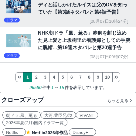
ディと話しかけたルイスは父のDVを知っ
ていた【第3話ネタバレと第4話予告】
ドラマ
[08月07日10時24分]
NHK朝ドラ「風、薫る」赤痢を封じ込め
た見上愛と上坂樹里の看護婦としての手腕
に脱帽…第19週ネタバレと第20週予告
ドラマ
[08月07日09時07分]
1
2
3
4
5
6
7
8
9
10
96580
件中
1
～
15
件を表示しています。
クローズアップ
もっと見る
朝ドラ:風、薫る
大河:豊臣兄弟!
VIVANT
2026年夏(7月)国内ドラマ一覧
Netflix
Disney+
Netflix2026年作品