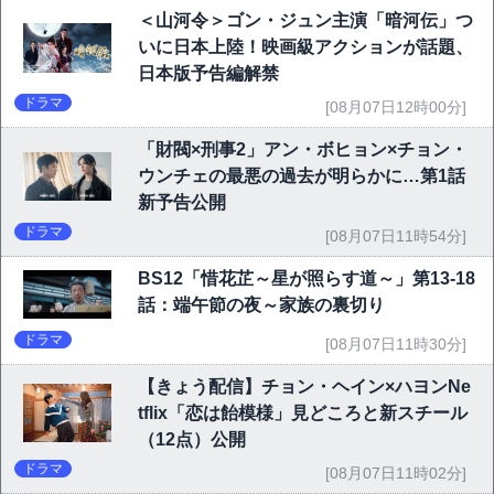
＜山河令＞ゴン・ジュン主演「暗河伝」つ
いに日本上陸！映画級アクションが話題、
日本版予告編解禁
ドラマ
[08月07日12時00分]
「財閥×刑事2」アン・ボヒョン×チョン・
ウンチェの最悪の過去が明らかに…第1話
新予告公開
ドラマ
[08月07日11時54分]
BS12「惜花芷～星が照らす道～」第13-18
話：端午節の夜～家族の裏切り
ドラマ
[08月07日11時30分]
【きょう配信】チョン・ヘイン×ハヨンNe
tflix「恋は飴模様」見どころと新スチール
（12点）公開
ドラマ
[08月07日11時02分]