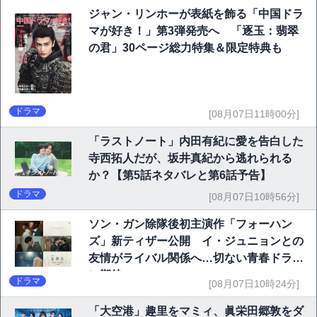
ジャン・リンホーが表紙を飾る「中国ドラ
マが好き！」第3弾発売へ 「逐玉：翡翠
の君」30ページ総力特集＆限定特典も
ドラマ
[08月07日11時00分]
「ラストノート」内田有紀に愛を告白した
寺西拓人だが、坂井真紀から逃れられる
か？【第5話ネタバレと第6話予告】
ドラマ
[08月07日10時56分]
ソン・ガン除隊後初主演作「フォーハン
ズ」新ティザー公開 イ・ジュニョンとの
友情がライバル関係へ…切ない青春ドラマ
に期待
ドラマ
[08月07日10時24分]
「大空港」趣里をマミィ、眞栄田郷敦をダ