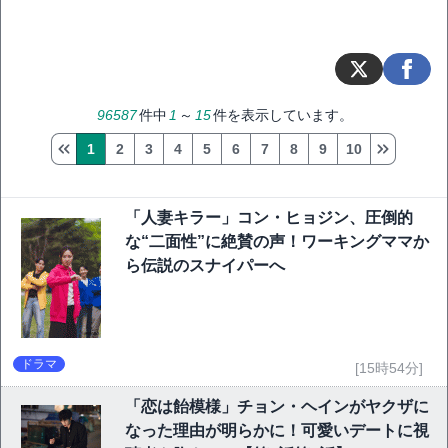
96587
件中
1
～
15
件を表示しています。
1
2
3
4
5
6
7
8
9
10
「人妻キラー」コン・ヒョジン、圧倒的
な“二面性”に絶賛の声！ワーキングママか
ら伝説のスナイパーへ
ドラマ
[15時54分]
「恋は飴模様」チョン・ヘインがヤクザに
なった理由が明らかに！可愛いデートに視