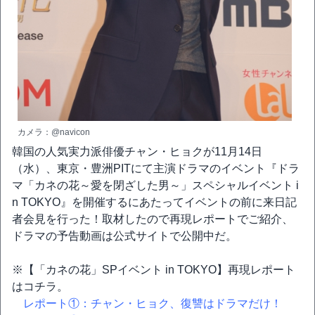
カメラ：@navicon
韓国の人気実力派俳優チャン・ヒョクが11月14日
（水）、東京・豊洲PITにて主演ドラマのイベント『ドラ
マ「カネの花～愛を閉ざした男～」スペシャルイベント i
n TOKYO』を開催するにあたってイベントの前に来日記
者会見を行った！取材したので再現レポートでご紹介、
ドラマの予告動画は公式サイトで公開中だ。
※【「カネの花」SPイベント in TOKYO】再現レポート
はコチラ。
レポート①：チャン・ヒョク、復讐はドラマだけ！