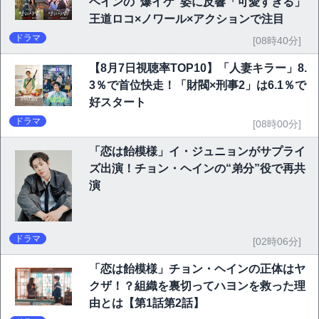
ヘインの“爆イケ”姿に反響「可愛すぎる」
王道ロコ×ノワール×アクションで注目
ドラマ
[08時40分]
【8月7日視聴率TOP10】「人妻キラー」8.
3％で首位快走！「財閥×刑事2」は6.1％で
好スタート
ドラマ
[08時00分]
「恋は飴模様」イ・ジュニョンがサプライ
ズ出演！チョン・ヘインの“弟分”役で再共
演
ドラマ
[02時06分]
「恋は飴模様」チョン・ヘインの正体はヤ
クザ！？組織を裏切ってハヨンを救った理
由とは【第1話第2話】