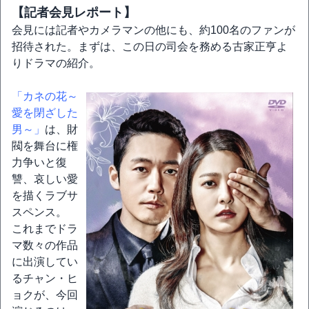
【記者会見レポート】
会見には記者やカメラマンの他にも、約100名のファンが
招待された。まずは、この日の司会を務める古家正亨よ
りドラマの紹介。
「カネの花～
愛を閉ざした
男～」
は、財
閥を舞台に権
力争いと復
讐、哀しい愛
を描くラブサ
スペンス。
これまでドラ
マ数々の作品
に出演してい
るチャン・ヒ
ョクが、今回