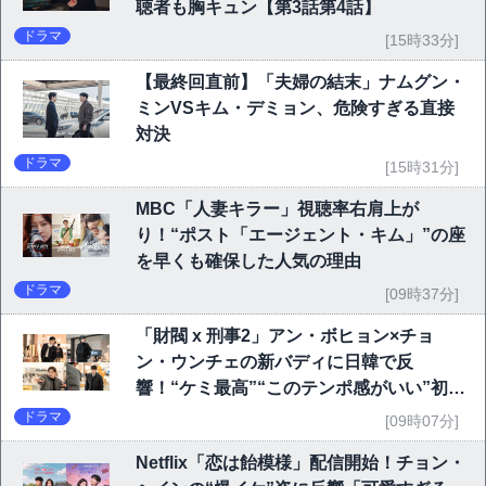
聴者も胸キュン【第3話第4話】
ドラマ
[15時33分]
【最終回直前】「夫婦の結末」ナムグン・
ミンVSキム・デミョン、危険すぎる直接
対決
ドラマ
[15時31分]
MBC「人妻キラー」視聴率右肩上が
り！“ポスト「エージェント・キム」”の座
を早くも確保した人気の理由
ドラマ
[09時37分]
「財閥 x 刑事2」アン・ボヒョン×チョ
ン・ウンチェの新バディに日韓で反
響！“ケミ最高”“このテンポ感がいい”初回
6.1％で好発進
ドラマ
[09時07分]
Netflix「恋は飴模様」配信開始！チョン・