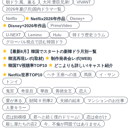
朝ドラ:風、薫る
大河:豊臣兄弟!
VIVANT
2026年夏(7月)国内ドラマ一覧
Netflix
Disney+
Netflix2026年作品
PrimeVideo
Disney+2026年作品
U-NEXT
Lemino
Hulu
韓ドラ歴史コラム
グローバル視点で読む韓国ドラ
【最新8月】韓国でスタートの新韓ドラ月別一覧
韓流再現レポ(取材)
制作発表会レポ(WEB)
韓国TV視聴率TOP10
どこよりも詳しい!キャスト紹介
ヘチ 王座への道
馬医
イ・サン
Netflix世界TOP10
トンイ
鬼宮
奇皇后
華政
善徳女王
恋人
愛が来る
財閥 X 刑事2
夫婦の結末
マンションのお仕事
人妻キラー
恋は飴模様
君へと続く僕のドリーム!
恋は命がけ
殺し屋たちの店2
今、不倫が問題ではありません