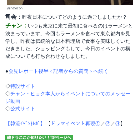
@navicon
司会：
昨夜日本についてどのように過ごしましたか？
チャン：
いつも東京に来て最初に食べるのはラーメンと
決まっています。今回もラーメンを食べて東京都内を見
学し、昨夜は伝統的な日本料理店で食事を美味しくいた
だきました。ショッピングもして、今日のイベントの構
成についても打ち合わせをしました。
●
会見レポート後半＜記者からの質問＞へ続く
◇
特設サイト
◇
チャン・ヒョク本人からイベントについてのメッセー
ジ動画
◇
公式サイト
【韓流ｲﾍﾞﾝﾄﾚﾎﾟ】
【
ドラマイベント再現①
／
②
／
③
】