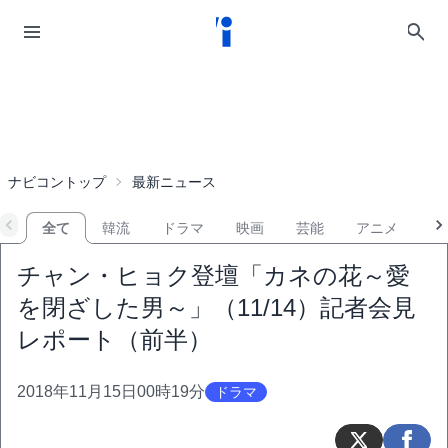
ナビコントップ
最新ニュース
全て
韓流
ドラマ
映画
芸能
アニメ
音
チャン・ヒョク登壇「カネの花～愛
を閉ざした男～」（11/14）記者会見
レポート（前半）
2018年11月15日00時19分
ドラマ