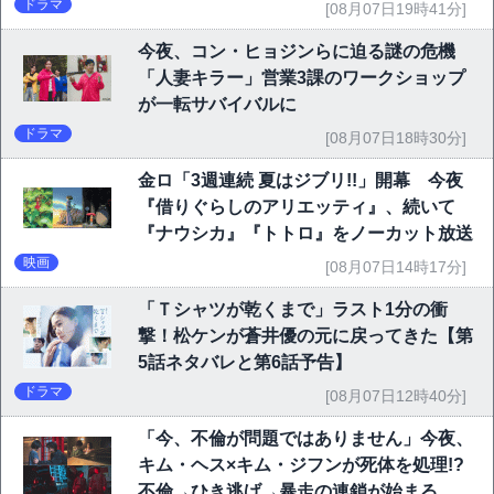
ドラマ
[08月07日19時41分]
今夜、コン・ヒョジンらに迫る謎の危機
「人妻キラー」営業3課のワークショップ
が一転サバイバルに
ドラマ
[08月07日18時30分]
金ロ「3週連続 夏はジブリ!!」開幕 今夜
『借りぐらしのアリエッティ』、続いて
『ナウシカ』『トトロ』をノーカット放送
映画
[08月07日14時17分]
「Ｔシャツが乾くまで」ラスト1分の衝
撃！松ケンが蒼井優の元に戻ってきた【第
5話ネタバレと第6話予告】
ドラマ
[08月07日12時40分]
「今、不倫が問題ではありません」今夜、
キム・ヘス×キム・ジフンが死体を処理!?
不倫→ひき逃げ→暴走の連鎖が始まる