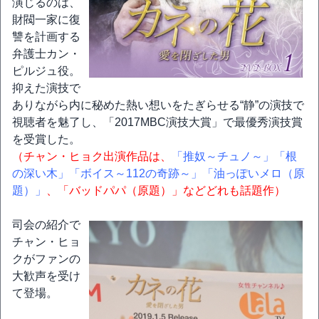
演じるのは、
財閥一家に復
讐を計画する
弁護士カン・
ピルジュ役。
抑えた演技で
ありながら内に秘めた熱い想いをたぎらせる“静”の演技で
視聴者を魅了し、「2017MBC演技大賞」で最優秀演技賞
を受賞した。
（チャン・ヒョク出演作品は、
「推奴～チュノ～」
「根
の深い木」
「ボイス～112の奇跡～」
「油っぽいメロ（原
題）」
、「バッドパパ（原題）」などどれも話題作）
司会の紹介で
チャン・ヒョ
クがファンの
大歓声を受け
て登場。