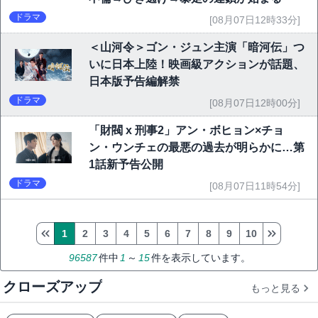
ドラマ
[08月07日12時33分]
＜山河令＞ゴン・ジュン主演「暗河伝」つ
いに日本上陸！映画級アクションが話題、
日本版予告編解禁
ドラマ
[08月07日12時00分]
「財閥 x 刑事2」アン・ボヒョン×チョ
ン・ウンチェの最悪の過去が明らかに…第
1話新予告公開
ドラマ
[08月07日11時54分]
1
2
3
4
5
6
7
8
9
10
96587
件中
1
～
15
件を表示しています。
クローズアップ
もっと見る