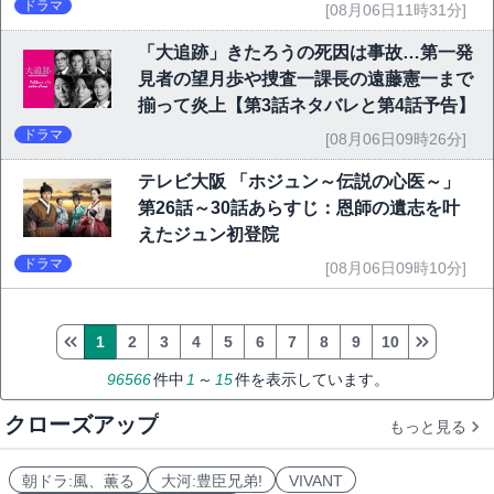
ドラマ
[08月06日11時31分]
「大追跡」きたろうの死因は事故…第一発
見者の望月歩や捜査一課長の遠藤憲一まで
揃って炎上【第3話ネタバレと第4話予告】
ドラマ
[08月06日09時26分]
テレビ大阪 「ホジュン～伝説の心医～」
第26話～30話あらすじ：恩師の遺志を叶
えたジュン初登院
ドラマ
[08月06日09時10分]
1
2
3
4
5
6
7
8
9
10
96566
件中
1
～
15
件を表示しています。
クローズアップ
もっと見る
朝ドラ:風、薫る
大河:豊臣兄弟!
VIVANT