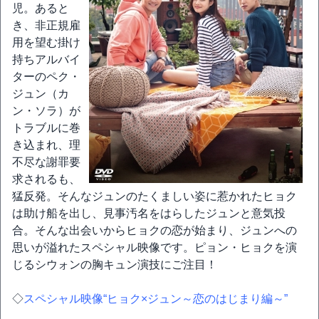
児。あると
き、非正規雇
用を望む掛け
持ちアルバイ
ターのペク・
ジュン（カ
ン・ソラ）が
トラブルに巻
き込まれ、理
不尽な謝罪要
求されるも、
猛反発。そんなジュンのたくましい姿に惹かれたヒョク
は助け船を出し、見事汚名をはらしたジュンと意気投
合。そんな出会いからヒョクの恋が始まり、ジュンへの
思いが溢れたスペシャル映像です。ピョン・ヒョクを演
じるシウォンの胸キュン演技にご注目！
◇
スペシャル映像“ヒョク×ジュン～恋のはじまり編～”