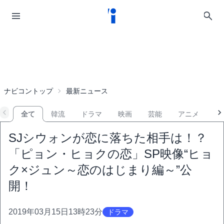
ナビコントップ
最新ニュース
全て
韓流
ドラマ
映画
芸能
アニメ
音
SJシウォンが恋に落ちた相手は！？
「ピョン・ヒョクの恋」SP映像“ヒョ
ク×ジュン～恋のはじまり編～”公
開！
2019年03月15日13時23分
ドラマ