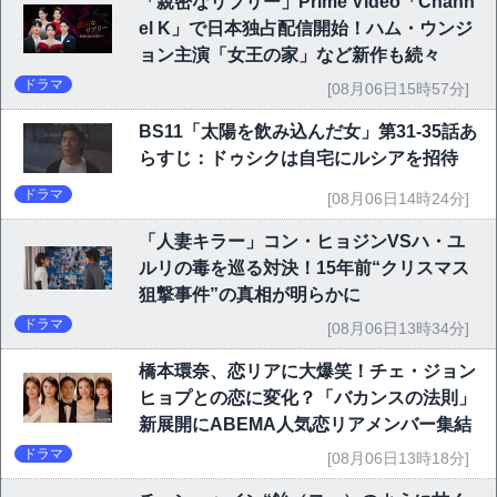
「親密なリプリー」Prime Video「Chann
el K」で日本独占配信開始！ハム・ウンジ
ョン主演「女王の家」など新作も続々
ドラマ
[08月06日15時57分]
BS11「太陽を飲み込んだ女」第31-35話あ
らすじ：ドゥシクは自宅にルシアを招待
ドラマ
[08月06日14時24分]
「人妻キラー」コン・ヒョジンVSハ・ユ
ルリの毒を巡る対決！15年前“クリスマス
狙撃事件”の真相が明らかに
ドラマ
[08月06日13時34分]
橋本環奈、恋リアに大爆笑！チェ・ジョン
ヒョプとの恋に変化？「バカンスの法則」
新展開にABEMA人気恋リアメンバー集結
ドラマ
[08月06日13時18分]