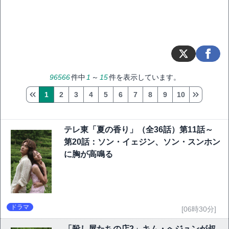
96566
件中
1
～
15
件を表示しています。
1
2
3
4
5
6
7
8
9
10
テレ東「夏の香り」（全36話）第11話～
第20話：ソン・イェジン、ソン・スンホン
に胸が高鳴る
ドラマ
[06時30分]
「殺し屋たちの店2」キム・へジュンが叔