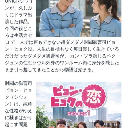
UNIORシウォ
ンが、久しぶ
りにドラマ出
演した作品。
今回の役どこ
ろは生活力ゼ
ロ で一人では何もできない超ダメダメ財閥御曹司ピョ
ン・ヒョク役。人生の目標もなく毎日楽しく生きている
だけだったダメダメ御曹司が、 カン・ソラ演じるペク・
ジュンの住むソウル郊外のワンルーム街に身分を隠した
まま引っ越してきたことから物語は始まる。
財閥の御曹司
ピョン・ヒョ
ク（シウォ
ン）は、純粋
な性格がゆえ
に騒ぎばかり
起こす問題