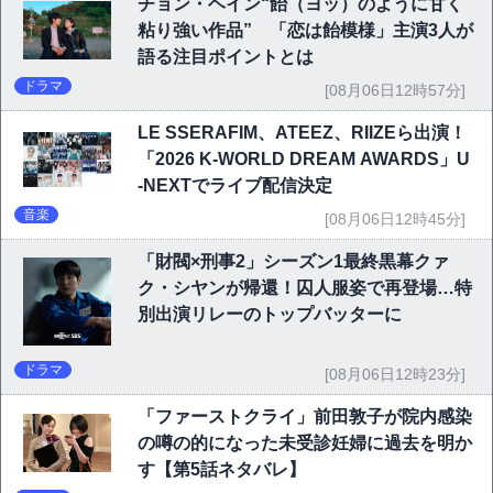
チョン・ヘイン“飴（ヨッ）のように甘く
粘り強い作品” 「恋は飴模様」主演3人が
語る注目ポイントとは
ドラマ
[08月06日12時57分]
LE SSERAFIM、ATEEZ、RIIZEら出演！
「2026 K-WORLD DREAM AWARDS」U
-NEXTでライブ配信決定
音楽
[08月06日12時45分]
「財閥×刑事2」シーズン1最終黒幕クァ
ク・シヤンが帰還！囚人服姿で再登場…特
別出演リレーのトップバッターに
ドラマ
[08月06日12時23分]
「ファーストクライ」前田敦子が院内感染
の噂の的になった未受診妊婦に過去を明か
す【第5話ネタバレ】