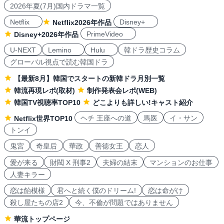
2026年夏(7月)国内ドラマ一覧
Netflix
Disney+
Netflix2026年作品
PrimeVideo
Disney+2026年作品
U-NEXT
Lemino
Hulu
韓ドラ歴史コラム
グローバル視点で読む韓国ドラ
【最新8月】韓国でスタートの新韓ドラ月別一覧
韓流再現レポ(取材)
制作発表会レポ(WEB)
韓国TV視聴率TOP10
どこよりも詳しい!キャスト紹介
ヘチ 王座への道
馬医
イ・サン
Netflix世界TOP10
トンイ
鬼宮
奇皇后
華政
善徳女王
恋人
愛が来る
財閥 X 刑事2
夫婦の結末
マンションのお仕事
人妻キラー
恋は飴模様
君へと続く僕のドリーム!
恋は命がけ
殺し屋たちの店2
今、不倫が問題ではありません
華流トップページ