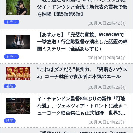
父イ・ドンウクと合流！新代表の貫禄で敵
を恫喝【第5話第6話】
ドラマ
[08月06日22時42分]
【あすから】「完璧な家族」WOWOWで
一挙放送！行定勲監督が演出した話題の韓
国ミステリー（全話あらすじ）
ドラマ
[08月06日20時54分]
“これはダメだろ”長州力、『男磨きハウス
2』コーチ就任で参加者に本気のエール
芸能
[08月06日20時25分]
イ・チャンドン監督8年ぶりの新作『可能
な愛』、ヴェネツィア・トロントに続きニ
ューヨーク映画祭にも正式招待 世界3大
映画祭で快挙｜Netflix映画
映画
[08月06日17時26分]