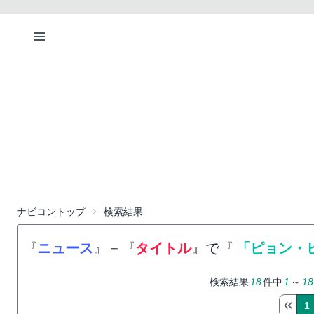
ナビコントップ
検索結果
『
ニュース
』
−
『
タイトル
』で『
「ピョン・
検索結果
18
件中
1
～
18
1