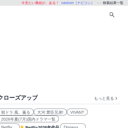
今見たい番組が、ある！
navicon［ナビコン］
検索結果一覧
クローズアップ
もっと見る
朝ドラ:風、薫る
大河:豊臣兄弟!
VIVANT
2026年夏(7月)国内ドラマ一覧
Netflix
Disney+
Netflix2026年作品