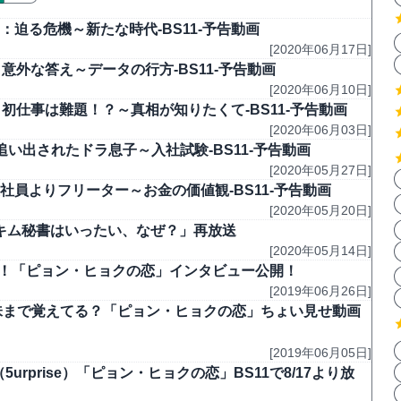
迫る危機～新たな時代-BS11-予告動画
[2020年06月17日]
意外な答え～データの行方-BS11-予告動画
[2020年06月10日]
初仕事は難題！？～真相が知りたくて-BS11-予告動画
[2020年06月03日]
い出されたドラ息子～入社試験-BS11-予告動画
[2020年05月27日]
社員よりフリーター～お金の価値観-BS11-予告動画
[2020年05月20日]
4「キム秘書はいったい、なぜ？」再放送
[2020年05月14日]
も！「ピョン・ヒョクの恋」インタビュー公開！
[2019年06月26日]
ら趣味まで覚えてる？「ピョン・ヒョクの恋」ちょい見せ動画
[2019年06月05日]
rprise）「ピョン・ヒョクの恋」BS11で8/17より放