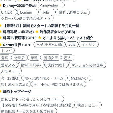
PrimeVideo
Disney+2026年作品
U-NEXT
Lemino
Hulu
韓ドラ歴史コラム
グローバル視点で読む韓国ドラ
【最新8月】韓国でスタートの新韓ドラ月別一覧
韓流再現レポ(取材)
制作発表会レポ(WEB)
韓国TV視聴率TOP10
どこよりも詳しい!キャスト紹介
ヘチ 王座への道
馬医
イ・サン
Netflix世界TOP10
トンイ
鬼宮
奇皇后
華政
善徳女王
恋人
愛が来る
財閥 X 刑事2
夫婦の結末
マンションのお仕事
人妻キラー
恋は飴模様
君へと続く僕のドリーム!
恋は命がけ
殺し屋たちの店2
今、不倫が問題ではありません
華流トップページ
次見る韓ドラに迷ったら見るコーナー
【保存版】Netflixで見られる韓国時代劇20選
映画レビュー
動画配信サービスをまとめて紹介