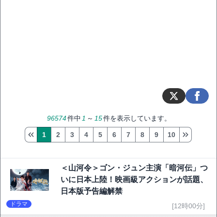
96574
件中
1
～
15
件を表示しています。
1
2
3
4
5
6
7
8
9
10
＜山河令＞ゴン・ジュン主演「暗河伝」つ
いに日本上陸！映画級アクションが話題、
日本版予告編解禁
ドラマ
[12時00分]