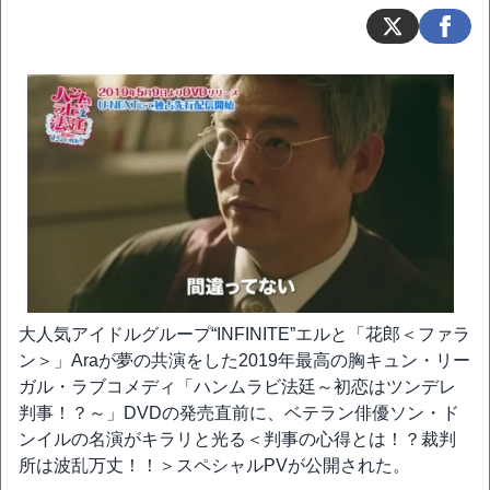
大人気アイドルグループ“INFINITE”エルと「花郎＜ファラ
ン＞」Araが夢の共演をした2019年最高の胸キュン・リー
ガル・ラブコメディ「ハンムラビ法廷～初恋はツンデレ
判事！？～」DVDの発売直前に、ベテラン俳優ソン・ド
ンイルの名演がキラリと光る＜判事の心得とは！？裁判
所は波乱万丈！！＞スペシャルPVが公開された。