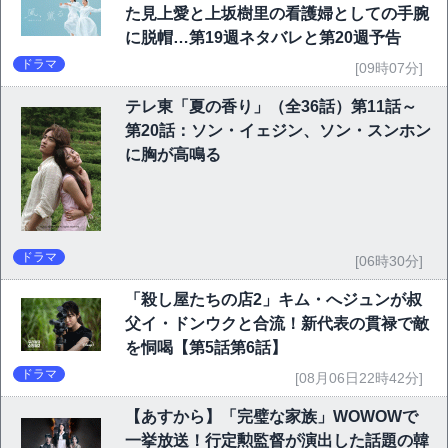
た見上愛と上坂樹里の看護婦としての手腕
に脱帽…第19週ネタバレと第20週予告
ドラマ
[09時07分]
テレ東「夏の香り」（全36話）第11話～
第20話：ソン・イェジン、ソン・スンホン
に胸が高鳴る
ドラマ
[06時30分]
「殺し屋たちの店2」キム・へジュンが叔
父イ・ドンウクと合流！新代表の貫禄で敵
を恫喝【第5話第6話】
ドラマ
[08月06日22時42分]
【あすから】「完璧な家族」WOWOWで
一挙放送！行定勲監督が演出した話題の韓