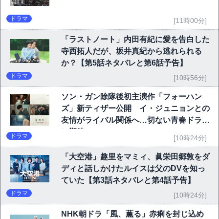
ドラマ
[11時00分]
「ラストノート」内田有紀に愛を告白した
寺西拓人だが、坂井真紀から逃れられる
か？【第5話ネタバレと第6話予告】
ドラマ
[10時56分]
ソン・ガン除隊後初主演作「フォーハン
ズ」新ティザー公開 イ・ジュニョンとの
友情がライバル関係へ…切ない青春ドラマ
に期待
ドラマ
[10時24分]
「大空港」趣里をマミィ、眞栄田郷敦をダ
ディと話しかけたルイスは父のDVを知っ
ていた【第3話ネタバレと第4話予告】
ドラマ
[10時24分]
NHK朝ドラ「風、薫る」赤痢を封じ込め