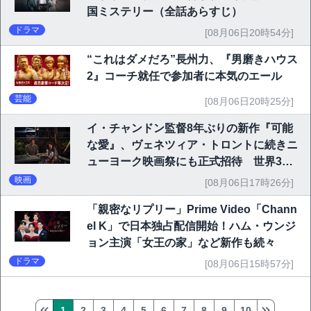
国ミステリー（全話あらすじ）
ドラマ
[08月06日20時54分]
“これはダメだろ”長州力、『男磨きハウス
2』コーチ就任で参加者に本気のエール
芸能
[08月06日20時25分]
イ・チャンドン監督8年ぶりの新作『可能
な愛』、ヴェネツィア・トロントに続きニ
ューヨーク映画祭にも正式招待 世界3大
映画祭で快挙｜Netflix映画
映画
[08月06日17時26分]
「親密なリプリー」Prime Video「Chann
el K」で日本独占配信開始！ハム・ウンジ
ョン主演「女王の家」など新作も続々
ドラマ
[08月06日15時57分]
1
2
3
4
5
6
7
8
9
10