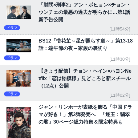
「財閥×刑事2」アン・ボヒョン×チョン・
ウンチェの最悪の過去が明らかに…第1話
新予告公開
ドラマ
[11時54分]
BS12「惜花芷～星が照らす道～」第13-18
話：端午節の夜～家族の裏切り
ドラマ
[11時30分]
【きょう配信】チョン・ヘイン×ハヨンNe
tflix「恋は飴模様」見どころと新スチール
（12点）公開
ドラマ
[11時02分]
ジャン・リンホーが表紙を飾る「中国ドラ
マが好き！」第3弾発売へ 「逐玉：翡翠
の君」30ページ総力特集＆限定特典も