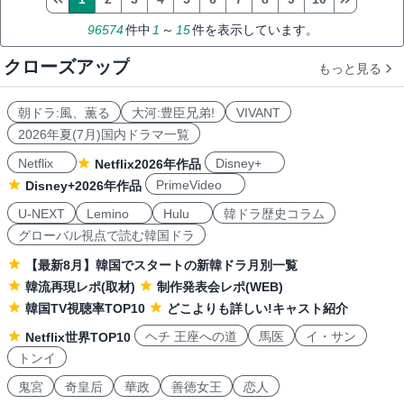
96574
件中
1
～
15
件を表示しています。
クローズアップ
もっと見る
朝ドラ:風、薫る
大河:豊臣兄弟!
VIVANT
2026年夏(7月)国内ドラマ一覧
Netflix
Disney+
Netflix2026年作品
PrimeVideo
Disney+2026年作品
U-NEXT
Lemino
Hulu
韓ドラ歴史コラム
グローバル視点で読む韓国ドラ
【最新8月】韓国でスタートの新韓ドラ月別一覧
韓流再現レポ(取材)
制作発表会レポ(WEB)
韓国TV視聴率TOP10
どこよりも詳しい!キャスト紹介
ヘチ 王座への道
馬医
イ・サン
Netflix世界TOP10
トンイ
鬼宮
奇皇后
華政
善徳女王
恋人