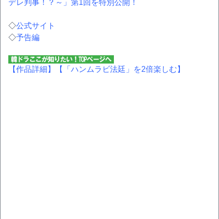
デレ判事！？～」第1回を特別公開！
◇
公式サイト
◇
予告編
【作品詳細】
【「ハンムラビ法廷」を2倍楽しむ】