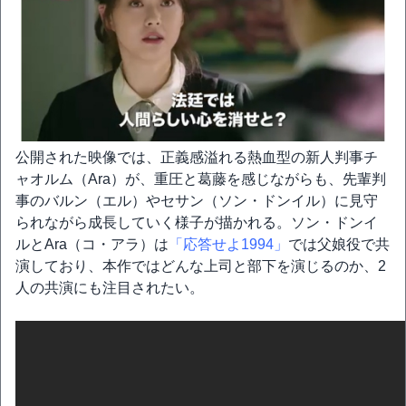
公開された映像では、正義感溢れる熱血型の新人判事チ
ャオルム（Ara）が、重圧と葛藤を感じながらも、先輩判
事のバルン（エル）やセサン（ソン・ドンイル）に見守
られながら成長していく様子が描かれる。ソン・ドンイ
ルとAra（コ・アラ）は
「応答せよ1994」
では父娘役で共
演しており、本作ではどんな上司と部下を演じるのか、2
人の共演にも注目されたい。