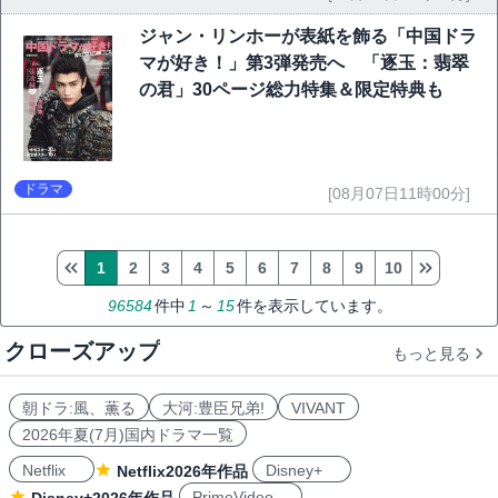
ジャン・リンホーが表紙を飾る「中国ドラ
マが好き！」第3弾発売へ 「逐玉：翡翠
の君」30ページ総力特集＆限定特典も
ドラマ
[08月07日11時00分]
1
2
3
4
5
6
7
8
9
10
96584
件中
1
～
15
件を表示しています。
クローズアップ
もっと見る
朝ドラ:風、薫る
大河:豊臣兄弟!
VIVANT
2026年夏(7月)国内ドラマ一覧
Netflix
Disney+
Netflix2026年作品
PrimeVideo