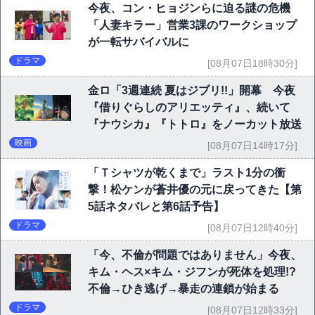
今夜、コン・ヒョジンらに迫る謎の危機
「人妻キラー」営業3課のワークショップ
が一転サバイバルに
ドラマ
[08月07日18時30分]
金ロ「3週連続 夏はジブリ!!」開幕 今夜
『借りぐらしのアリエッティ』、続いて
『ナウシカ』『トトロ』をノーカット放送
映画
[08月07日14時17分]
「Ｔシャツが乾くまで」ラスト1分の衝
撃！松ケンが蒼井優の元に戻ってきた【第
5話ネタバレと第6話予告】
ドラマ
[08月07日12時40分]
「今、不倫が問題ではありません」今夜、
キム・ヘス×キム・ジフンが死体を処理!?
不倫→ひき逃げ→暴走の連鎖が始まる
ドラマ
[08月07日12時33分]