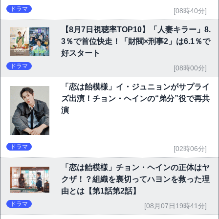
ドラマ
[08時40分]
【8月7日視聴率TOP10】「人妻キラー」8.
3％で首位快走！「財閥×刑事2」は6.1％で
好スタート
ドラマ
[08時00分]
「恋は飴模様」イ・ジュニョンがサプライ
ズ出演！チョン・ヘインの“弟分”役で再共
演
ドラマ
[02時06分]
「恋は飴模様」チョン・ヘインの正体はヤ
クザ！？組織を裏切ってハヨンを救った理
由とは【第1話第2話】
ドラマ
[08月07日19時41分]