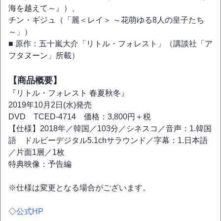
海を越えて～』）、
チン・ギジュ（「麗＜レイ＞ ～花萌ゆる8人の皇子たち
～」）
■ 原作：五十嵐大介「リトル・フォレスト」（講談社「ア
フタヌーン」所載）
【商品概要】
『リトル・フォレスト 春夏秋冬』
2019年10月2日(水)発売
DVD TCED-4714 価格：3,800円＋税
【仕様】2018年／韓国／103分／シネスコ／音声：1.韓国
語 ドルビーデジタル5.1chサラウンド／字幕：1.日本語
／片面1層／1枚
特典映像：予告編
※仕様は変更となる場合がございます。
◇
公式HP