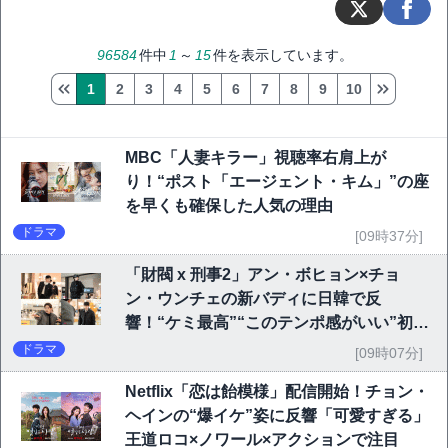
96584
件中
1
～
15
件を表示しています。
1
2
3
4
5
6
7
8
9
10
MBC「人妻キラー」視聴率右肩上が
り！“ポスト「エージェント・キム」”の座
を早くも確保した人気の理由
ドラマ
[09時37分]
「財閥 x 刑事2」アン・ボヒョン×チョ
ン・ウンチェの新バディに日韓で反
響！“ケミ最高”“このテンポ感がいい”初回
6.1％で好発進
ドラマ
[09時07分]
Netflix「恋は飴模様」配信開始！チョン・
ヘインの“爆イケ”姿に反響「可愛すぎる」
王道ロコ×ノワール×アクションで注目