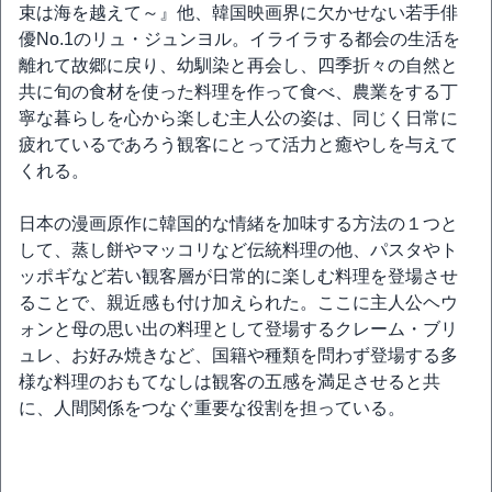
束は海を越えて～』他、韓国映画界に欠かせない若手俳
優No.1のリュ・ジュンヨル。イライラする都会の生活を
離れて故郷に戻り、幼馴染と再会し、四季折々の自然と
共に旬の食材を使った料理を作って食べ、農業をする丁
寧な暮らしを心から楽しむ主人公の姿は、同じく日常に
疲れているであろう観客にとって活力と癒やしを与えて
くれる。
日本の漫画原作に韓国的な情緒を加味する方法の１つと
して、蒸し餅やマッコリなど伝統料理の他、パスタやト
ッポギなど若い観客層が日常的に楽しむ料理を登場させ
ることで、親近感も付け加えられた。ここに主人公ヘウ
ォンと母の思い出の料理として登場するクレーム・ブリ
ュレ、お好み焼きなど、国籍や種類を問わず登場する多
様な料理のおもてなしは観客の五感を満足させると共
に、人間関係をつなぐ重要な役割を担っている。