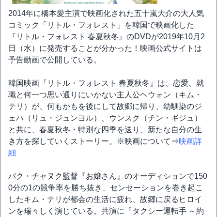
2014年に橋本愛主演で映画化された五十嵐大介の大人気
コミック「リトル・フォレスト」を韓国で映画化した
『リトル・フォレスト 春夏秋冬』のDVDが2019年10月2
日（水）に発売することが分かった！映画公式サイトは
予告動画で公開している。
韓国映画『リトル・フォレスト 春夏秋冬』は、恋愛、就
職と何一つ思い通りにいかない主人公ヘウォン（キム・
テリ）が、何もかもを後にして故郷に帰り、幼馴染のジ
ェハ（リュ・ジュンヨル）、ウンスク（チン・ギジュ）
と共に、春夏秋冬・特別な四季を送り、新たな自分の生
き方を探していくストーリー。※映画について⇒
映画詳
細
パク・チャヌク監督『お嬢さん』のオーディションで150
0分の1の競争率を勝ち抜き、センセーションを巻き起こ
したキム・テリが都会の生活に疲れ、故郷に戻るヒロイ
ンを瑞々しく演じている。共演に『タクシー運転手 ～約