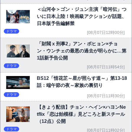
＜山河令＞ゴン・ジュン主演「暗河伝」つ
いに日本上陸！映画級アクションが話題、
日本版予告編解禁
ドラマ
[08月07日12時00分]
「財閥 x 刑事2」アン・ボヒョン×チョ
ン・ウンチェの最悪の過去が明らかに…第
1話新予告公開
ドラマ
[08月07日11時54分]
BS12「惜花芷～星が照らす道～」第13-18
話：端午節の夜～家族の裏切り
ドラマ
[08月07日11時30分]
【きょう配信】チョン・ヘイン×ハヨンNe
tflix「恋は飴模様」見どころと新スチール
（12点）公開
ドラマ
[08月07日11時02分]