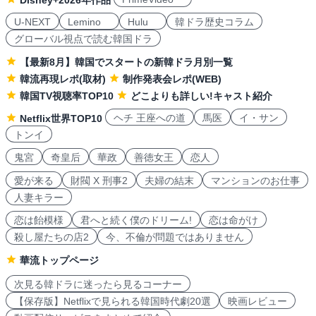
Disney+2026年作品
U-NEXT
Lemino
Hulu
韓ドラ歴史コラム
グローバル視点で読む韓国ドラ
【最新8月】韓国でスタートの新韓ドラ月別一覧
韓流再現レポ(取材)
制作発表会レポ(WEB)
韓国TV視聴率TOP10
どこよりも詳しい!キャスト紹介
ヘチ 王座への道
馬医
イ・サン
Netflix世界TOP10
トンイ
鬼宮
奇皇后
華政
善徳女王
恋人
愛が来る
財閥 X 刑事2
夫婦の結末
マンションのお仕事
人妻キラー
恋は飴模様
君へと続く僕のドリーム!
恋は命がけ
殺し屋たちの店2
今、不倫が問題ではありません
華流トップページ
次見る韓ドラに迷ったら見るコーナー
【保存版】Netflixで見られる韓国時代劇20選
映画レビュー