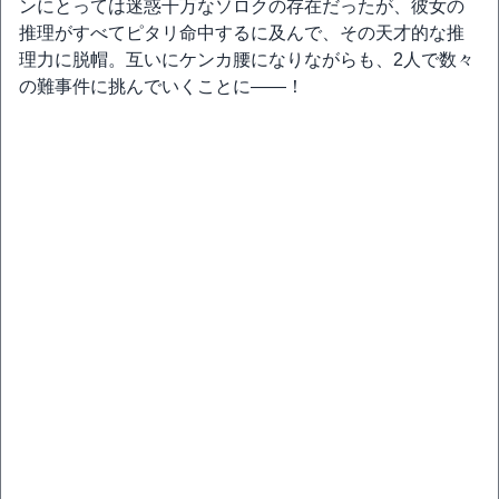
ンにとっては迷惑千万なソロクの存在だったが、彼女の
推理がすべてピタリ命中するに及んで、その天才的な推
理力に脱帽。互いにケンカ腰になりながらも、2人で数々
の難事件に挑んでいくことに――！