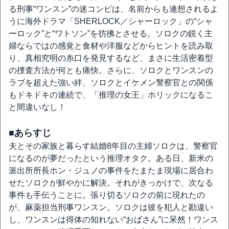
る刑事“ワンスン”の迷コンビは、名前からも連想されるよ
うに海外ドラマ「SHERLOCK／シャーロック」の“シャ
ーロック”と“ワトソン”を彷彿とさせる。ソロクの鋭く主
婦ならではの感覚と食材や洋服などからヒントを読み取
り、真相究明の糸口を発見するなど、まさに生活密着型
の捜査方法が何とも痛快。さらに、ソロクとワンスンの
ラブを超えた強い絆、ソロクとイケメン警察官との関係
もドキドキの連続で、「推理の女王」ホリックになるこ
と間違いなし！
■あらすじ
夫とその家族と暮らす結婚8年目の主婦ソロクは、警察官
になるのが夢だったという推理オタク。ある日、新米の
派出所所長ホン・ジュノの事件をたまたま現場に居合わ
せたソロクが鮮やかに解決。それがきっかけで、次なる
事件も手伝うことに。張り切るソロクの前に現れたの
が、麻薬担当刑事ワンスン。ソロクは彼を犯人と勘違い
し、ワンスンは得体の知れない“おばさん”に呆然！ワンス