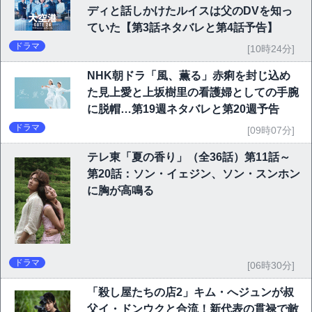
ディと話しかけたルイスは父のDVを知っ
ていた【第3話ネタバレと第4話予告】
ドラマ
[10時24分]
NHK朝ドラ「風、薫る」赤痢を封じ込め
た見上愛と上坂樹里の看護婦としての手腕
に脱帽…第19週ネタバレと第20週予告
ドラマ
[09時07分]
テレ東「夏の香り」（全36話）第11話～
第20話：ソン・イェジン、ソン・スンホン
に胸が高鳴る
ドラマ
[06時30分]
「殺し屋たちの店2」キム・へジュンが叔
父イ・ドンウクと合流！新代表の貫禄で敵