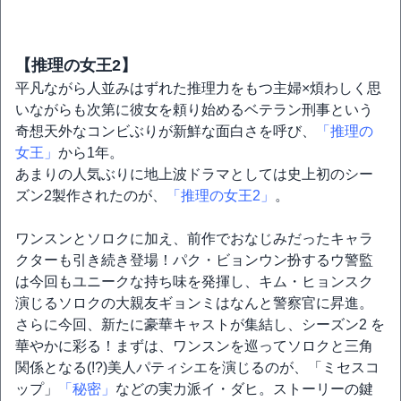
【推理の女王2】
平凡ながら人並みはずれた推理力をもつ主婦×煩わしく思
いながらも次第に彼女を頼り始めるベテラン刑事という
奇想天外なコンビぶりが新鮮な面白さを呼び、
「推理の
女王」
から1年。
あまりの人気ぶりに地上波ドラマとしては史上初のシー
ズン2製作されたのが、
「推理の女王2」
。
ワンスンとソロクに加え、前作でおなじみだったキャラ
クターも引き続き登場！パク・ビョンウン扮するウ警監
は今回もユニークな持ち味を発揮し、キム・ヒョンスク
演じるソロクの大親友ギョンミはなんと警察官に昇進。
さらに今回、新たに豪華キャストが集結し、シーズン2 を
華やかに彩る！まずは、ワンスンを巡ってソロクと三角
関係となる(!?)美人パティシエを演じるのが、「ミセスコ
ップ」
「秘密」
などの実力派イ・ダヒ。ストーリーの鍵