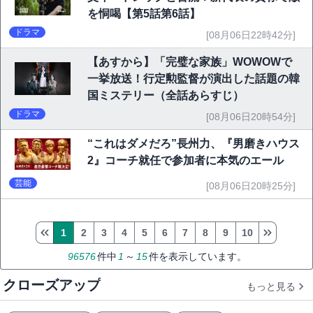
を恫喝【第5話第6話】
ドラマ
[08月06日22時42分]
【あすから】「完璧な家族」WOWOWで
一挙放送！行定勲監督が演出した話題の韓
国ミステリー（全話あらすじ）
ドラマ
[08月06日20時54分]
“これはダメだろ”長州力、『男磨きハウス
2』コーチ就任で参加者に本気のエール
芸能
[08月06日20時25分]
1
2
3
4
5
6
7
8
9
10
96576
件中
1
～
15
件を表示しています。
クローズアップ
もっと見る