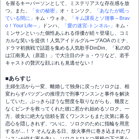
を握るキーパーソンとして、ミステリアスな存在感を放
つ。また、
「女の秘密」
オ・ミンソク、
「あなたが眠っ
ている間に」
キム・ウォネ、
「キム課長とソ理事～Brav
o！Your Life～」
ドンハ、
「愛の迷宮-トンネル-」
キム・
ミンサンといった個性あふれる俳優が続々登場し、コミ
カルな笑いを提供！人気アイドルグループAOA のミナ、
ドラマ初挑戦で話題を集める人気歌手DinDin、「私のID
は江南美人（原題）」で大注目のチョ・ウリなど、若手
キャストの贅沢な顔ぶれも見逃せない！
■あらすじ
主婦生活から一変、離婚して独身に戻ったソロクは、相
変わらずバツグンの推理力で刑事ワンスンと事件を解決
していた。ぶっきらぼうな態度を取りながらも、幾度と
なくピンチを救ってくれた彼に惹かれ始めるソロク。一
方、彼女に絶大な信頼を置くワンスンもまた次第に募る
恋心を隠しきれず、ついに、ソロクのために指輪を用意
するが…！？ そんなある日、放火事件に巻き込まれたワ
ンスンが住む家を失い、ソロクとひとつ屋根の下で暮ら