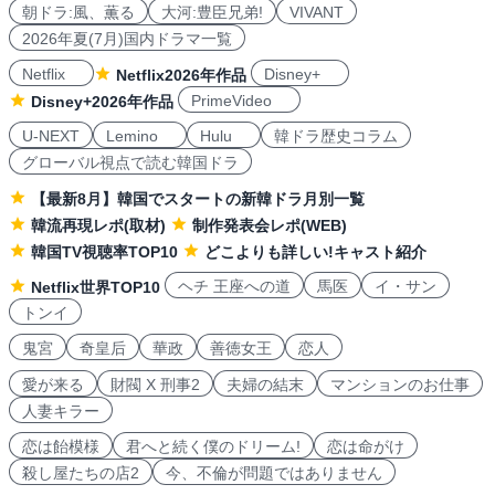
朝ドラ:風、薫る
大河:豊臣兄弟!
VIVANT
2026年夏(7月)国内ドラマ一覧
Netflix
Disney+
Netflix2026年作品
PrimeVideo
Disney+2026年作品
U-NEXT
Lemino
Hulu
韓ドラ歴史コラム
グローバル視点で読む韓国ドラ
【最新8月】韓国でスタートの新韓ドラ月別一覧
韓流再現レポ(取材)
制作発表会レポ(WEB)
韓国TV視聴率TOP10
どこよりも詳しい!キャスト紹介
ヘチ 王座への道
馬医
イ・サン
Netflix世界TOP10
トンイ
鬼宮
奇皇后
華政
善徳女王
恋人
愛が来る
財閥 X 刑事2
夫婦の結末
マンションのお仕事
人妻キラー
恋は飴模様
君へと続く僕のドリーム!
恋は命がけ
殺し屋たちの店2
今、不倫が問題ではありません