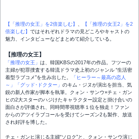
【「推理の女王」を2倍楽しむ】
、
【「推理の女王2」を2
倍楽しむ】
ではそれぞれドラマの見どころやキャストの
魅力、インタビューなどまとめて紹介している。
【推理の女王】
「推理の女王」
は、韓国KBSの2017年の作品。フツーの
主婦が犯罪捜査する韓流ドラマ史上初のジャンル “生活密
着型ラブコメ”を生み出した。
「ヒーラー～最高の恋人
～」
「グッド･ドクター」
のキム・ジヌが演出を担当、気
鋭の新人作家が脚本を執筆。クォン・サンウ×チェ・ガン
ヒの2大スターのハジけたキャラクター設定と掛け合いの
面白さが評価され、同時間帯視聴率１位を独走！ファン
からのアツイラブコールを受けてシーズン2も製作、放送
され好評を博した。
チェ・ガンヒ演じる主婦“ソロク”と、クォン・サンウ演じ