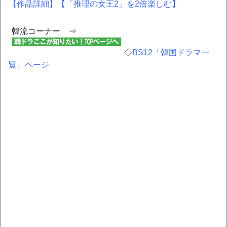
【作品詳細】
【「推理の女王2」を2倍楽しむ】
韓流コーナー ⇒
◇
BS12「韓国ドラマ一
覧」ページ