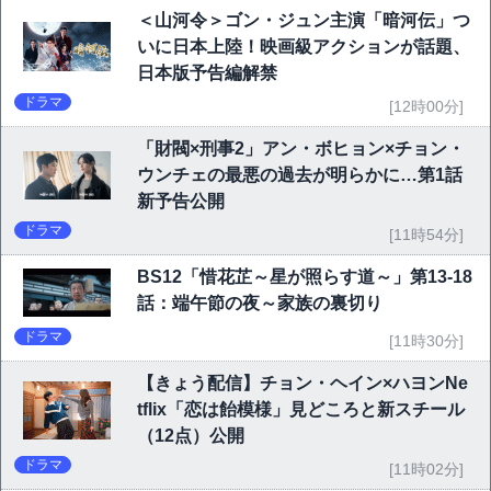
＜山河令＞ゴン・ジュン主演「暗河伝」つ
いに日本上陸！映画級アクションが話題、
日本版予告編解禁
ドラマ
[12時00分]
「財閥×刑事2」アン・ボヒョン×チョン・
ウンチェの最悪の過去が明らかに…第1話
新予告公開
ドラマ
[11時54分]
BS12「惜花芷～星が照らす道～」第13-18
話：端午節の夜～家族の裏切り
ドラマ
[11時30分]
【きょう配信】チョン・ヘイン×ハヨンNe
tflix「恋は飴模様」見どころと新スチール
（12点）公開
ドラマ
[11時02分]