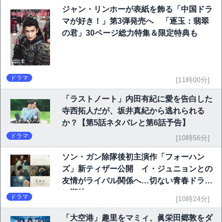
ジャン・リンホーが表紙を飾る「中国ドラ
マが好き！」第3弾発売へ 「逐玉：翡翠
の君」30ページ総力特集＆限定特典も
ドラマ
[11時00分]
「ラストノート」内田有紀に愛を告白した
寺西拓人だが、坂井真紀から逃れられる
か？【第5話ネタバレと第6話予告】
ドラマ
[10時56分]
ソン・ガン除隊後初主演作「フォーハン
ズ」新ティザー公開 イ・ジュニョンとの
友情がライバル関係へ…切ない青春ドラマ
に期待
ドラマ
[10時24分]
「大空港」趣里をマミィ、眞栄田郷敦をダ