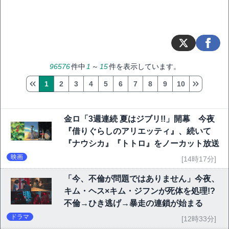
96576
件中
1
～
15
件を表示しています。
1
2
3
4
5
6
7
8
9
10
金ロ「3週連続 夏はジブリ!!」開幕 今夜
『借りぐらしのアリエッティ』、続いて
『ナウシカ』『トトロ』をノーカット放送
映画
[14時17分]
「今、不倫が問題ではありません」今夜、
キム・ヘス×キム・ジフンが死体を処理!?
不倫→ひき逃げ→暴走の連鎖が始まる
ドラマ
[12時33分]