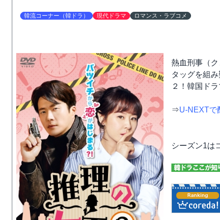
韓流コーナー（韓ドラ）
現代ドラマ
ロマンス・ラブコメ
熱血刑事（ク
タッグを組み
２！韓国ドラ
⇒
U-NEXT
シーズン1は