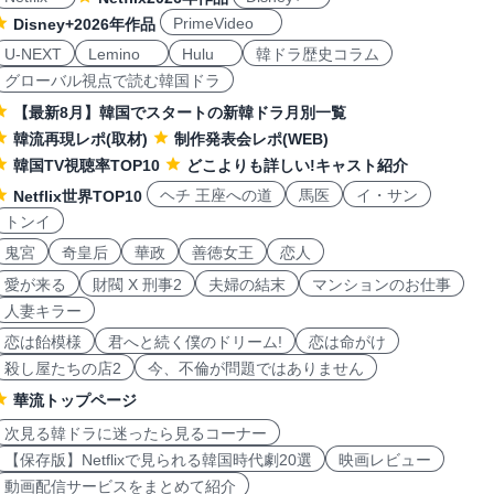
PrimeVideo
Disney+2026年作品
U-NEXT
Lemino
Hulu
韓ドラ歴史コラム
グローバル視点で読む韓国ドラ
【最新8月】韓国でスタートの新韓ドラ月別一覧
韓流再現レポ(取材)
制作発表会レポ(WEB)
韓国TV視聴率TOP10
どこよりも詳しい!キャスト紹介
ヘチ 王座への道
馬医
イ・サン
Netflix世界TOP10
トンイ
鬼宮
奇皇后
華政
善徳女王
恋人
愛が来る
財閥 X 刑事2
夫婦の結末
マンションのお仕事
人妻キラー
恋は飴模様
君へと続く僕のドリーム!
恋は命がけ
殺し屋たちの店2
今、不倫が問題ではありません
華流トップページ
次見る韓ドラに迷ったら見るコーナー
【保存版】Netflixで見られる韓国時代劇20選
映画レビュー
動画配信サービスをまとめて紹介