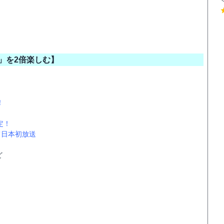
」を2倍楽しむ】
！
定！
て日本初放送
ど