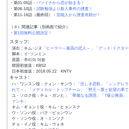
・第01-05話：
バツイチから恋が始まる！
・第06-10話：
試験勉強より殺人事件の捜査！
・第11-16話（最終回）：
芸能人から捜査依頼が！
（４）関連記事（別画面で紹介）
・
第1回無料公開決定！
スタッフ:
演出：キム･ジヌ
「ヒーラー～最高の恋人～」
「グッド･ドクター
脚本：イ･ソンミン
原題：추리의 여왕
韓国初放送：KBS2
日本初放送：2018.05.22 KNTV
キャスト:
ハ・ワンスン役：クォン・サンウ：
「悲しき恋歌」
「シンデレラ
れて～」
「メディカル・トップチーム」
「野王～愛と欲望の果て
ユ・ソロク役：チェ・ガンヒ：
「華麗なる誘惑」
「7級公務員」
ァンキ」
キム・ギョンミ役：キム・ヒョンスク
ウ・ソンハ役：パク・ピョンウン
ケ・ソンウ役：オ・ミンソク
チョ・イノ役：キム・ウォネ