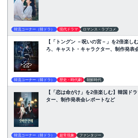
韓流コーナー（韓ドラ）
現代ドラマ
ロマンス・ラブコメ
【「トングン －呪いの宮－」を2倍楽し
ろ、キャスト・キャラクター、制作発表
韓流コーナー（韓ドラ）
歴史・時代劇
朝鮮時代
【「恋は命がけ」を2倍楽しむ】韓国ド
ター、制作発表会レポートなど
韓流コーナー（韓ドラ）
超常現象
ファンタジー