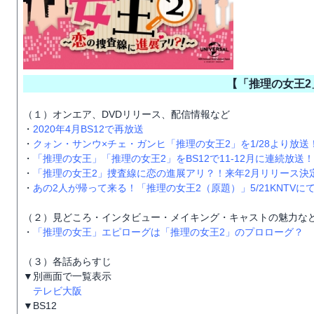
【「推理の女王2
（１）オンエア、DVDリリース、配信情報など
・
2020年4月BS12で再放送
・
クォン・サンウ×チェ・ガンヒ「推理の女王2」を1/28より放送
・
「推理の女王」「推理の女王2」をBS12で11-12月に連続放送！
・
「推理の女王2」捜査線に恋の進展アリ？！来年2月リリース決
・
あの2人が帰って来る！「推理の女王2（原題）」5/21KNTVに
（２）見どころ・インタビュー・メイキング・キャストの魅力な
・
「推理の女王」エピローグは「推理の女王2」のプロローグ？
（３）各話あらすじ
▼別画面で一覧表示
テレビ大阪
▼BS12