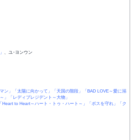
」
、ユ･ヨンウン
マン」
「太陽に向かって」
「天国の階段」
「BAD LOVE～愛に溺
～」
「レディプレジデント～大物」
「Heart to Heart～ハート・トゥ・ハート～」
「ボスを守れ」
「ク