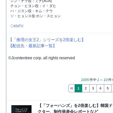
シン・ナラ役：ミナ(AOA)
チョン・ヒヨン役：イ・ダヒ
ハ・ジスン役：キム・テウ
ソ・ヒョンス役:ホン・スヒョン
◇
KNTV
【「推理の女王2」シリーズを2倍楽しむ】
【配信先・最新記事一覧】
©Jcontentree corp. all rights reserved
1005
件中
1
～
10
件
1
2
3
4
5
【「フォーハンズ」を2倍楽しむ】韓国
クター、制作発表会レポートなど