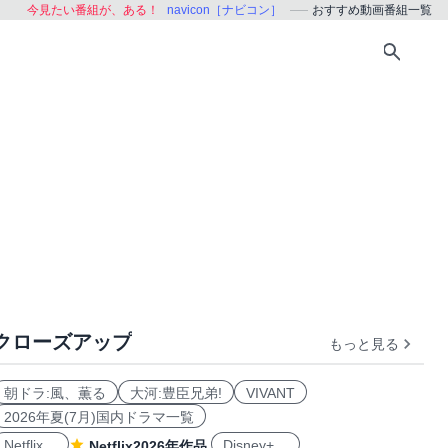
今見たい番組が、ある！
navicon［ナビコン］
おすすめ動画番組一覧
クローズアップ
もっと見る
おすすめ
朝ドラ:風、薫る
大河:豊臣兄弟!
VIVANT
2026年夏(7月)国内ドラマ一覧
Netflix
Disney+
Netflix2026年作品