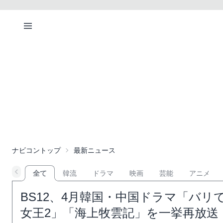
ナビコントップ
最新ニュース
全て
韓流
ドラマ
映画
芸能
アニメ
BS12、4月韓国・中国ドラマ「バ
女王2」「海上牧雲記」を一挙再放送