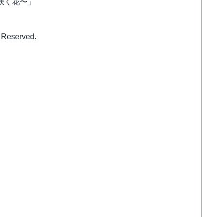
咲く花〜」
』
 Reserved.