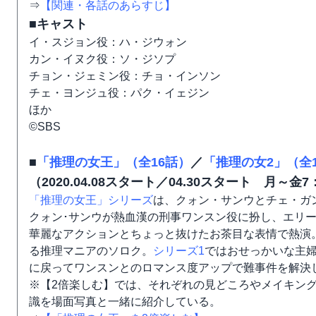
⇒
【関連・各話のあらすじ】
■キャスト
イ・スジョン役：ハ・ジウォン
カン・イヌク役：ソ・ジソプ
チョン・ジェミン役：チョ・インソン
チェ・ヨンジュ役：パク・イェジン
ほか
©SBS
■
「推理の女王」（全16話）
／
「推理の女2」（全
（2020.04.08スタート／04.30スタート 月～金7
「推理の女王」シリーズ
は、クォン・サンウとチェ・ガ
クォン･サンウが熱血漢の刑事ワンスン役に扮し、エリ
華麗なアクションとちょっと抜けたお茶目な表情で熱演
る推理マニアのソロク。
シリーズ1
ではおせっかいな主
に戻ってワンスンとのロマンス度アップで難事件を解決
※【2倍楽しむ】では、それぞれの見どころやメイキン
識を場面写真と一緒に紹介している。