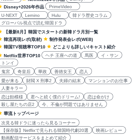
PrimeVideo
Disney+2026年作品
U-NEXT
Lemino
Hulu
韓ドラ歴史コラム
グローバル視点で読む韓国ドラ
【最新8月】韓国でスタートの新韓ドラ月別一覧
韓流再現レポ(取材)
制作発表会レポ(WEB)
韓国TV視聴率TOP10
どこよりも詳しい!キャスト紹介
ヘチ 王座への道
馬医
イ・サン
Netflix世界TOP10
トンイ
鬼宮
奇皇后
華政
善徳女王
恋人
愛が来る
財閥 X 刑事2
夫婦の結末
マンションのお仕事
人妻キラー
恋は飴模様
君へと続く僕のドリーム!
恋は命がけ
殺し屋たちの店2
今、不倫が問題ではありません
華流トップページ
次見る韓ドラに迷ったら見るコーナー
【保存版】Netflixで見られる韓国時代劇20選
映画レビュー
動画配信サービスをまとめて紹介