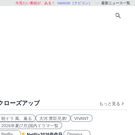
今見たい番組が、ある！
navicon［ナビコン］
最新ニュース一覧
クローズアップ
もっと見る
朝ドラ:風、薫る
大河:豊臣兄弟!
VIVANT
2026年夏(7月)国内ドラマ一覧
Netflix
Disney+
Netflix2026年作品