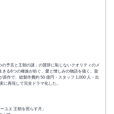
 3つの予言と王朝の謎」の賛辞に恥じないクオリティのメ
生きる6つの種族が紡ぐ、愛と憎しみの物語を描く。架
で、総製作費約 50 億円・スタッフ 1,000 人・出
を忠実に再現して完全ドラマ化した。
。
「ミーユエ 王朝を照らす月」