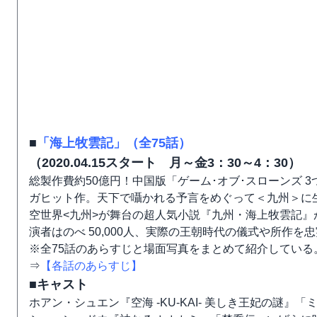
■
「海上牧雲記」（全75話）
（2020.04.15スタート 月～金3：30～4：30）
総製作費約50億円！中国版「ゲーム･オブ･スローンズ
ガヒット作。天下で囁かれる予言をめぐって＜九州＞に
空世界<九州>が舞台の超人気小説『九州・海上牧雲記』が原作
演者はのべ 50,000人、実際の王朝時代の儀式や所作
※全75話のあらすじと場面写真をまとめて紹介している
⇒
【各話のあらすじ】
■キャスト
ホアン・シュエン『空海 -KU-KAI- 美しき王妃の謎』