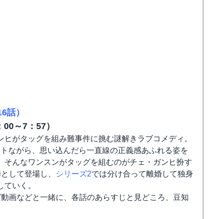
16話）
：00～7：57）
ンヒがタッグを組み難事件に挑む謎解きラブコメディ。
ートながら、思い込んだら一直線の正義感あふれる姿を
。そんなワンスンがタッグを組むのがチェ・ガンヒ扮す
婦として登場し、
シリーズ2
では分け合って離婚して独身
していく。
グ動画などと一緒に、各話のあらすじと見どころ、豆知