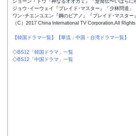
ショーン・ドウ『神なるオオカミ』「楚喬伝〜いばらに
ジョウ･イーウェイ『ブレイド･マスター』「少林問道」
ワン･チエンユエン『鋼のピアノ』『ブレイド･マスター
（C）2017 China International TV Corporation,All Rights
【韓国ドラマ一覧】
【華流：中国・台湾ドラマ一覧】
◇
BS12「韓国ドラマ」一覧
◇
BS12「中国ドラマ」一覧