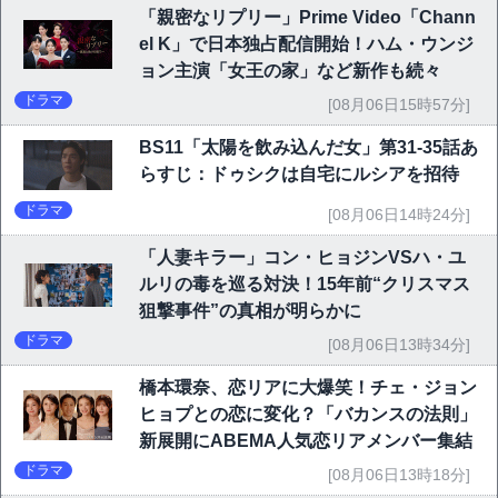
「親密なリプリー」Prime Video「Chann
el K」で日本独占配信開始！ハム・ウンジ
ョン主演「女王の家」など新作も続々
ドラマ
[08月06日15時57分]
BS11「太陽を飲み込んだ女」第31-35話あ
らすじ：ドゥシクは自宅にルシアを招待
ドラマ
[08月06日14時24分]
「人妻キラー」コン・ヒョジンVSハ・ユ
ルリの毒を巡る対決！15年前“クリスマス
狙撃事件”の真相が明らかに
ドラマ
[08月06日13時34分]
橋本環奈、恋リアに大爆笑！チェ・ジョン
ヒョプとの恋に変化？「バカンスの法則」
新展開にABEMA人気恋リアメンバー集結
ドラマ
[08月06日13時18分]