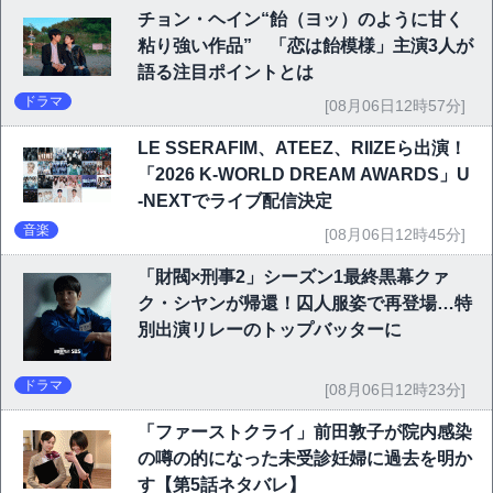
チョン・ヘイン“飴（ヨッ）のように甘く
粘り強い作品” 「恋は飴模様」主演3人が
語る注目ポイントとは
ドラマ
[08月06日12時57分]
LE SSERAFIM、ATEEZ、RIIZEら出演！
「2026 K-WORLD DREAM AWARDS」U
-NEXTでライブ配信決定
音楽
[08月06日12時45分]
「財閥×刑事2」シーズン1最終黒幕クァ
ク・シヤンが帰還！囚人服姿で再登場…特
別出演リレーのトップバッターに
ドラマ
[08月06日12時23分]
「ファーストクライ」前田敦子が院内感染
の噂の的になった未受診妊婦に過去を明か
す【第5話ネタバレ】