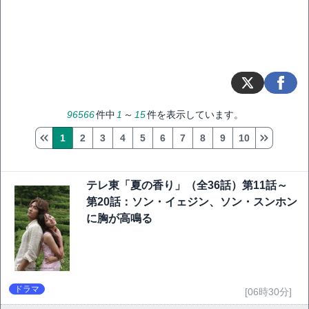
96566
件中
1
～
15
件を表示しています。
1
2
3
4
5
6
7
8
9
10
テレ東「夏の香り」（全36話）第11話～
第20話：ソン・イェジン、ソン・スンホン
に胸が高鳴る
ドラマ
[06時30分]