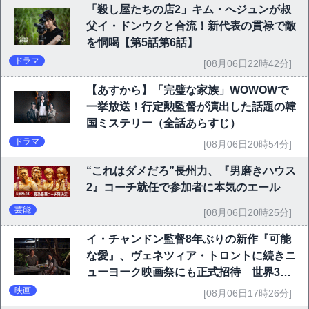
「殺し屋たちの店2」キム・へジュンが叔
父イ・ドンウクと合流！新代表の貫禄で敵
を恫喝【第5話第6話】
ドラマ
[08月06日22時42分]
【あすから】「完璧な家族」WOWOWで
一挙放送！行定勲監督が演出した話題の韓
国ミステリー（全話あらすじ）
ドラマ
[08月06日20時54分]
“これはダメだろ”長州力、『男磨きハウス
2』コーチ就任で参加者に本気のエール
芸能
[08月06日20時25分]
イ・チャンドン監督8年ぶりの新作『可能
な愛』、ヴェネツィア・トロントに続きニ
ューヨーク映画祭にも正式招待 世界3大
映画祭で快挙｜Netflix映画
映画
[08月06日17時26分]