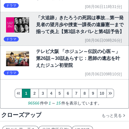
ドラマ
[08月06日11時31分]
「大追跡」きたろうの死因は事故…第一発
見者の望月歩や捜査一課長の遠藤憲一まで
揃って炎上【第3話ネタバレと第4話予告】
ドラマ
[08月06日09時26分]
テレビ大阪 「ホジュン～伝説の心医～」
第26話～30話あらすじ：恩師の遺志を叶
えたジュン初登院
ドラマ
[08月06日09時10分]
1
2
3
4
5
6
7
8
9
10
96566
件中
1
～
15
件を表示しています。
クローズアップ
もっと見る