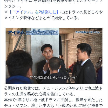
宿った“アイテム”を巡る陰謀を検事が暴くミステリーファ
ンタジー。
※
【「アイテム」を2倍楽しむ】
にはドラマの見どころや
メイキング映像などまとめて紹介している。
公開された映像では、チュ・ジフンが4年ぶりに地上波ド
ラマの主演を務めた心境を告白している。
本作で4年ぶりに地上波ドラマに主演し、復帰を果たした
チュ・ジフン。演じた本人も「正義のために“闘う”検事で