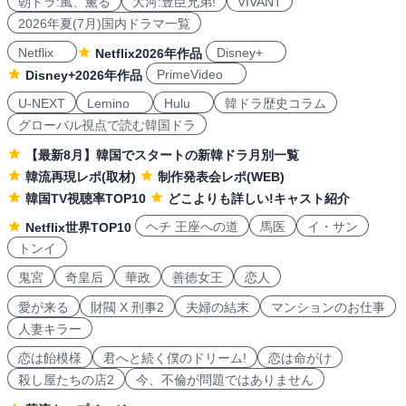
朝ドラ:風、薫る
大河:豊臣兄弟!
VIVANT
2026年夏(7月)国内ドラマ一覧
Netflix
Disney+
Netflix2026年作品
PrimeVideo
Disney+2026年作品
U-NEXT
Lemino
Hulu
韓ドラ歴史コラム
グローバル視点で読む韓国ドラ
【最新8月】韓国でスタートの新韓ドラ月別一覧
韓流再現レポ(取材)
制作発表会レポ(WEB)
韓国TV視聴率TOP10
どこよりも詳しい!キャスト紹介
ヘチ 王座への道
馬医
イ・サン
Netflix世界TOP10
トンイ
鬼宮
奇皇后
華政
善徳女王
恋人
愛が来る
財閥 X 刑事2
夫婦の結末
マンションのお仕事
人妻キラー
恋は飴模様
君へと続く僕のドリーム!
恋は命がけ
殺し屋たちの店2
今、不倫が問題ではありません