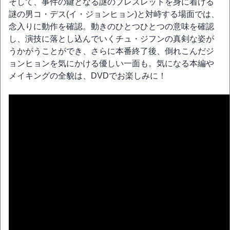
そして、事件の鍵となる謎のブレスレットを身に着ける
謎の男コ・デス(イ・ジョンヒョン)と対峙する場面では、
念入りに動作を確認。動きのひとつひとつの意味を確認
し、演技に落とし込んでいくチュ・ジフンの真剣な姿が
うかがうことができ、さらに本番終了後、倒れこんだジ
ョンヒョンを気にかける優しい一面も。気になる本編や
メイキングの全貌は、DVDでお楽しみに！