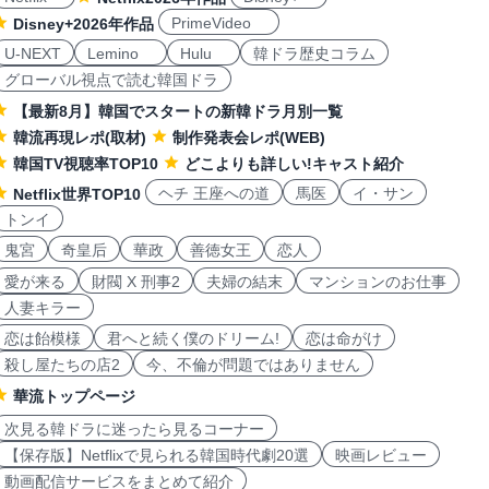
PrimeVideo
Disney+2026年作品
U-NEXT
Lemino
Hulu
韓ドラ歴史コラム
グローバル視点で読む韓国ドラ
【最新8月】韓国でスタートの新韓ドラ月別一覧
韓流再現レポ(取材)
制作発表会レポ(WEB)
韓国TV視聴率TOP10
どこよりも詳しい!キャスト紹介
ヘチ 王座への道
馬医
イ・サン
Netflix世界TOP10
トンイ
鬼宮
奇皇后
華政
善徳女王
恋人
愛が来る
財閥 X 刑事2
夫婦の結末
マンションのお仕事
人妻キラー
恋は飴模様
君へと続く僕のドリーム!
恋は命がけ
殺し屋たちの店2
今、不倫が問題ではありません
華流トップページ
次見る韓ドラに迷ったら見るコーナー
【保存版】Netflixで見られる韓国時代劇20選
映画レビュー
動画配信サービスをまとめて紹介