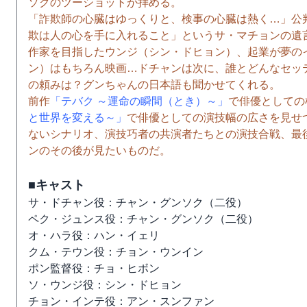
ソクのツーショットが拝める。
「詐欺師の心臓はゆっくりと、検事の心臓は熱く…」公
欺は人の心を手に入れること」というサ・マチョンの遺
作家を目指したウンジ（シン・ドヒョン）、起業が夢の
ン）はもちろん映画…ドチャンは次に、誰とどんなセッ
の頼みは？グンちゃんの日本語も聞かせてくれる。
前作
「テバク ～運命の瞬間（とき）～」
で俳優としての
と世界を変える～」
で俳優としての演技幅の広さを見せ
ないシナリオ、演技巧者の共演者たちとの演技合戦、最
ンのその後が見たいものだ。
■キャスト
サ・ドチャン役：チャン・グンソク（二役）
ペク・ジュンス役：チャン・グンソク（二役）
オ・ハラ役：ハン・イェリ
クム・テウン役：チョン・ウンイン
ポン監督役：チョ・ヒボン
ソ・ウンジ役：シン・ドヒョン
チョン・インテ役：アン・スンファン