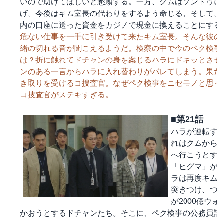
いので助けてほしいと懇願する。一方、クムはソンドゥ
げ、今後はキム室長の代わりをするよう命じる。そして
内の口座に送った資金をカジノで現金に換えることにす
危ない仕事を一手に引き受けて来たキム室長。そんな彼
緒の切れる音が聞こえるようだ。検察の中で今のペク検
は？折に触れてドチャンの身を案じるハラにドキッとさ
ンのある一言からハラに入れ替わりがバレてしまう。果
き取りを受けるコ捜査官。なぜペク検事をニセモノと思
コ捜査官がステキすぎる。
■第21話
ハラが運転
れはクムか
へ行こうと
「ヒグマ」
ラは再度キ
突きつけ、
が2000億
かおうとするドチャンたち。そこに、ペク検事の公務員