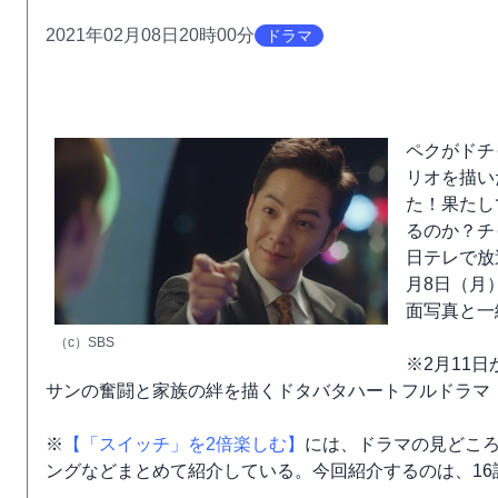
2021年02月08日20時00分
ドラマ
ペクがドチ
リオを描い
た！果たし
るのか？チ
日テレで放
月8日（月
面写真と一
（c）SBS
※2月11
サンの奮闘と家族の絆を描くドタバタハートフルドラマ
※
【「スイッチ」を2倍楽しむ】
には、ドラマの見どこ
ングなどまとめて紹介している。今回紹介するのは、16