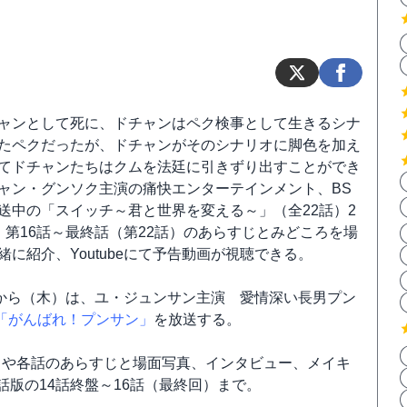
ャンとして死に、ドチャンはペク検事として生きるシナ
たペクだったが、ドチャンがそのシナリオに脚色を加え
てドチャンたちはクムを法廷に引きずり出すことができ
ャン・グンソク主演の痛快エンターテインメント、BS
送中の「スイッチ～君と世界を変える～」（全22話）2
）第16話～最終話（第22話）のあらすじとみどころを場
緒に紹介、Youtubeにて予告動画が視聴できる。
日から（木）は、ユ・ジュンサン主演 愛情深い長男プン
「がんばれ！プンサン」
を放送する。
ろや各話のあらすじと場面写真、インタビュー、メイキ
話版の14話終盤～16話（最終回）まで。