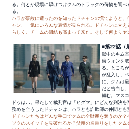
る。何とか現場に駆けつけクムのトラックの荷物を調べる
る。
ハラが事故に遭ったのを知ったドチャンの慌てようと、
ャン、一気にいろんな表情が見られる。ドチャンに甘え
らしく、チームの団結も高まって来た。そして何よりヤ
■第22話（
獄中のキム室
億ウォンを
る。ところ
が乱入し、ペ
に、クムは
だと告白し
頼む。マス
ドゥは…。果たして裁判官は「ヒグマ」にどんな判決を
務めを全うしたドチャンは、ハラとも詐欺師の仲間とも
ドチャンたちはどんな手口でクムの全財産を奪うのか？
ソクのスイッチを見破れるか？父親の名乗りをしたクム