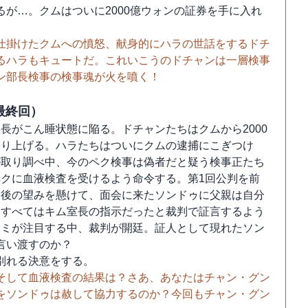
が…。クムはついに2000億ウォンの証券を手に入れ
仕掛けたクムへの憤怒、献身的にハラの世話をするドチ
るハラもキュートだ。これいこうのドチャンは一層検事
ン部長検事の検事魂が火を噴く！
最終回）
長がこん睡状態に陥る。ドチャンたちはクムから2000
取り上げる。ハラたちはついにクムの逮捕にこぎつけ
が取り調べ中、今のペク検事は偽者だと疑う検事正たち
クに血液検査を受けるよう命令する。第1回公判を前
最後の望みを懸けて、面会に来たソンドゥに父親は自分
、すべてはキム室長の指示だったと裁判で証言するよう
コミが注目する中、裁判が開廷。証人として現れたソン
言い渡すのか？
別れる決意をする。
そして血液検査の結果は？さあ、あなたはチャン・グン
をソンドゥは赦して協力するのか？今回もチャン・グン