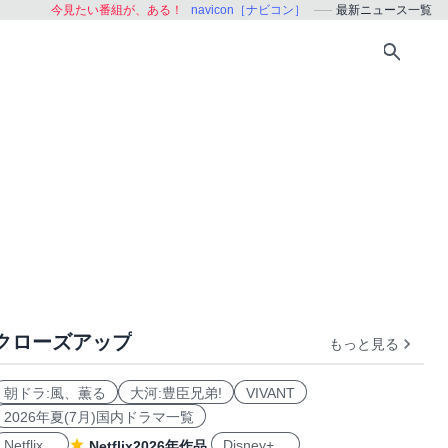
今見たい番組が、ある！
navicon［ナビコン］
最新ニュース一覧
クローズアップ
もっと見る
朝ドラ:風、薫る
大河:豊臣兄弟!
VIVANT
2026年夏(7月)国内ドラマ一覧
Netflix
Disney+
Netflix2026年作品