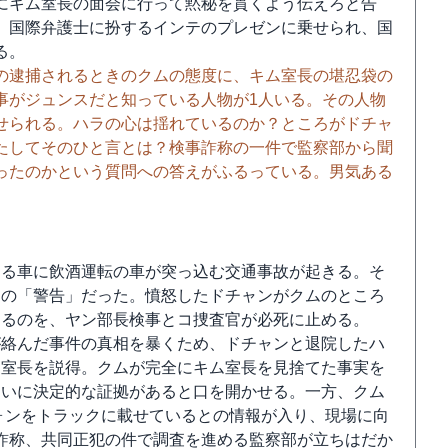
にキム室長の面会に行って黙秘を貫くよう伝えろと告
、国際弁護士に扮するインテのプレゼンに乗せられ、国
る。
の逮捕されるときのクムの態度に、キム室長の堪忍袋の
事がジュンスだと知っている人物が1人いる。その人物
せられる。ハラの心は揺れているのか？ところがドチャ
たしてそのひと言とは？検事詐称の一件で監察部から聞
ったのかという質問への答えがふるっている。男気ある
する車に飲酒運転の車が突っ込む交通事故が起きる。そ
らの「警告」だった。憤怒したドチャンがクムのところ
するのを、ヤン部長検事とコ捜査官が必死に止める。
が絡んだ事件の真相を暴くため、ドチャンと退院したハ
ム室長を説得。クムが完全にキム室長を見捨てた事実を
ついに決定的な証拠があると口を開かせる。一方、クム
ウォンをトラックに載せているとの情報が入り、現場に向
詐称、共同正犯の件で調査を進める監察部が立ちはだか