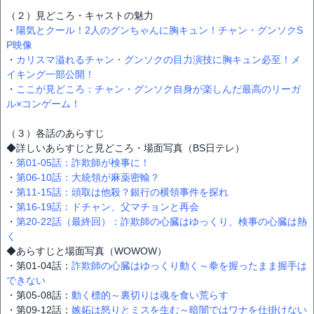
（２）見どころ・キャストの魅力
・
陽気とクール！2人のグンちゃんに胸キュン！チャン・グンソクS
P映像
・
カリスマ溢れるチャン・グンソクの目力演技に胸キュン必至！メ
イキング一部公開！
・
ここが見どころ：チャン・グンソク自身が楽しんだ最高のリーガ
ル×コンゲーム！
（３）各話のあらすじ
◆詳しいあらすじと見どころ・場面写真（BS日テレ）
・
第01-05話：詐欺師が検事に！
・
第06-10話：大統領が麻薬密輸？
・
第11-15話：頭取は他殺？銀行の横領事件を探れ
・
第16-19話：ドチャン、父マチョンと再会
・
第20-22話（最終回）：詐欺師の心臓はゆっくり、検事の心臓は熱
く
◆あらすじと場面写真（WOWOW）
・第01-04話：
詐欺師の心臓はゆっくり動く～拳を握ったまま握手は
できない
・第05-08話：
動く標的～裏切りは魂を食い荒らす
・第09-12話：
嫉妬は怒りとミスを生む～暗闇ではワナを仕掛けない