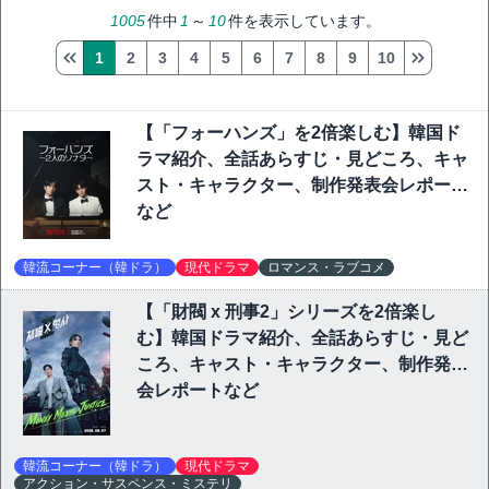
1005
件中
1
～
10
件を表示しています。
1
2
3
4
5
6
7
8
9
10
【「フォーハンズ」を2倍楽しむ】韓国ド
ラマ紹介、全話あらすじ・見どころ、キャ
スト・キャラクター、制作発表会レポート
など
韓流コーナー（韓ドラ）
現代ドラマ
ロマンス・ラブコメ
【「財閥 x 刑事2」シリーズを2倍楽し
む】韓国ドラマ紹介、全話あらすじ・見ど
ころ、キャスト・キャラクター、制作発表
会レポートなど
韓流コーナー（韓ドラ）
現代ドラマ
アクション・サスペンス・ミステリ