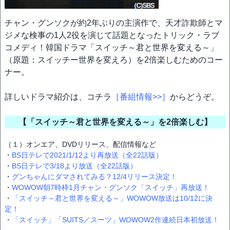
チャン・グンソクが約2年ぶりの主演作で、天才詐欺師とマ
ジメな検事の1⼈2役を演じて話題となったトリック・ラブ
コメディ！韓国ドラマ「スイッチ～君と世界を変える～」
（原題：スイッチー世界を変えろ）を2倍楽しむためのコー
ナー。
詳しいドラマ紹介は、コチラ
［番組情報>>］
からどうぞ。
【「スイッチ～君と世界を変える～」を2倍楽しむ】
（１）オンエア、DVDリリース、配信情報など
・
BS日テレで2021/1/12より再放送（全22話版）
・
BS日テレで3/18より放送（全22話版）
・
グンちゃんにダマされてみる？12/4リリース決定！
・
WOWOW朝7時枠1月チャン・グンソク「スイッチ」再放送！
・
「スイッチ～君と世界を変える～」WOWOW放送は10/12に決
定！
・
「スイッチ」「SUITS／スーツ」WOWOW2作連続日本初放送！