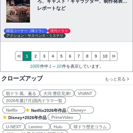
ろ、キャスト・キャラクター、制作発表会
レポートなど
韓流コーナー（韓ドラ）
現代ドラマ
アクション・サスペンス・ミステリ
1
2
3
4
5
6
7
8
9
10
1005
件中
1
～
10
件を表示しています。
クローズアップ
もっと見る
朝ドラ:風、薫る
大河:豊臣兄弟!
VIVANT
2026年夏(7月)国内ドラマ一覧
Netflix
Disney+
Netflix2026年作品
PrimeVideo
Disney+2026年作品
U-NEXT
Lemino
Hulu
韓ドラ歴史コラム