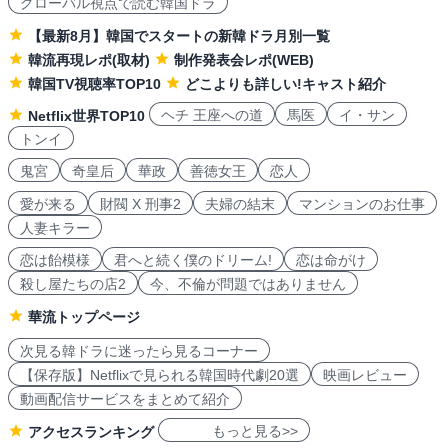
グローバル視点で読む韓国ドラ
【最新8月】韓国でスタートの新韓ドラ月別一覧
韓流再現レポ(取材)
制作発表会レポ(WEB)
韓国TV視聴率TOP10
どこよりも詳しい!キャスト紹介
ヘチ 王座への道
馬医
イ・サン
Netflix世界TOP10
トンイ
鬼宮
奇皇后
華政
善徳女王
恋人
愛が来る
財閥 X 刑事2
夫婦の結末
マンションのお仕事
人妻キラー
恋は飴模様
君へと続く僕のドリーム!
恋は命がけ
殺し屋たちの店2
今、不倫が問題ではありません
華流トップページ
次見る韓ドラに迷ったら見るコーナー
【保存版】Netflixで見られる韓国時代劇20選
映画レビュー
動画配信サービスをまとめて紹介
もっと見る>>
アクセスランキング