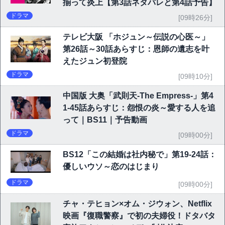
揃って炎上【第3話ネタバレと第4話予告】
ドラマ
[09時26分]
テレビ大阪 「ホジュン～伝説の心医～」
第26話～30話あらすじ：恩師の遺志を叶
えたジュン初登院
ドラマ
[09時10分]
中国版 大奥「武則天-The Empress-」第4
1-45話あらすじ：怨恨の炎～愛する人を追
って｜BS11｜予告動画
ドラマ
[09時00分]
BS12「この結婚は社内秘で」第19-24話：
優しいウソ～恋のはじまり
ドラマ
[09時00分]
チャ・テヒョン×オム・ジウォン、Netflix
映画『復職警察』で初の夫婦役！ドタバタ