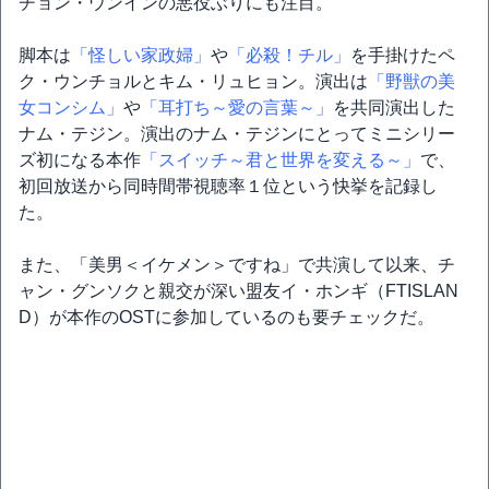
チョン・ウンインの悪役ぶりにも注目。
脚本は
「怪しい家政婦」
や
「必殺！チル」
を手掛けたペ
ク・ウンチョルとキム・リュヒョン。演出は
「野獣の美
女コンシム」
や
「耳打ち～愛の言葉～」
を共同演出した
ナム・テジン。演出のナム・テジンにとってミニシリー
ズ初になる本作
「スイッチ～君と世界を変える～」
で、
初回放送から同時間帯視聴率１位という快挙を記録し
た。
また、「美男＜イケメン＞ですね」で共演して以来、チ
ャン・グンソクと親交が深い盟友イ・ホンギ（FTISLAN
D）が本作のOSTに参加しているのも要チェックだ。