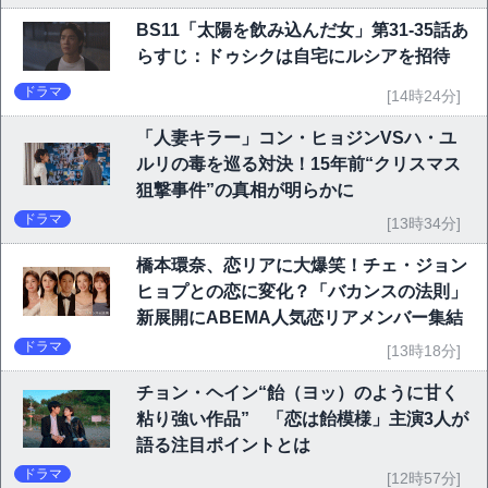
BS11「太陽を飲み込んだ女」第31-35話あ
らすじ：ドゥシクは自宅にルシアを招待
ドラマ
[14時24分]
「人妻キラー」コン・ヒョジンVSハ・ユ
ルリの毒を巡る対決！15年前“クリスマス
狙撃事件”の真相が明らかに
ドラマ
[13時34分]
橋本環奈、恋リアに大爆笑！チェ・ジョン
ヒョプとの恋に変化？「バカンスの法則」
新展開にABEMA人気恋リアメンバー集結
ドラマ
[13時18分]
チョン・ヘイン“飴（ヨッ）のように甘く
粘り強い作品” 「恋は飴模様」主演3人が
語る注目ポイントとは
ドラマ
[12時57分]