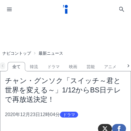
ナビコントップ
最新ニュース
全て
韓流
ドラマ
映画
芸能
アニメ
音
チャン・グンソク「スイッチ～君と
世界を変える～」1/12からBS日テレ
で再放送決定！
2020年12月23日12時04分
ドラマ