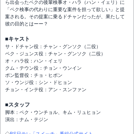
ら出会ったペクの後輩検事オ・ハラ（ハン・イェリ）に
「ペク検事の代わりに重要な案件を担って欲しい」と提
案される。その提案に乗るドチャンだったが、果たして
彼の目的とはーー？
■キャスト
サ・ドチャン役：チャン・グンソク（二役）
ペク・ジュンス役：チャン・グンソク（二役）
オ・ハラ役：ハン・イェリ
クム・テウン役：チョン・ウンイン
ポン監督役：チョ・ヒボン
ソ・ウンジ役：シン・ドヒョン
チョン・インテ役：アン・スンファン
■スタッフ
脚本：ペク・ウンチョル、キム・リュヒョン
演出：ナム・テジン
◇
BS日テレ「スイッチ」番組公式サイト