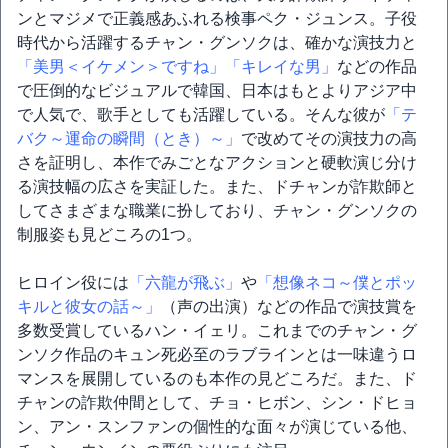
ンとマジメで正義感あふれる検事ペク・ジュンス。子役
時代から活躍するチャン・グンソクは、確かな演技力と
「美男＜イケメン＞ですね」
「キレイな男」
などの作品
で圧倒的なビジュアルで韓国、日本はもとよりアジア中
で人気で、歌手としても活躍している。そんな彼が
「テ
バク～運命の瞬間（とき）～」
で改めてその演技力の高
さを証明し、本作でみごとなアクションと硬軟演じ分け
る演技幅の広さを実証した。また、ドチャンが詐欺師と
してさまざまな職業に扮しており、チャン・グンソクの
制服姿も見どころの1つ。
ヒロイン役には
「六龍が飛ぶ」
や
「想像ネコ～僕とポッ
キルと彼女の話～」
（声の出演）などの作品で演技賞を
多数受賞しているハン・イェリ。これまでのチャン・グ
ンソク作品のキュン死必至のラブラインとは一味違うロ
マンスを展開しているのも本作の見どころだ。また、ド
チャンの詐欺仲間として、チョ・ヒボン、シン・ドヒョ
ン、アン・スンファンの個性的な面々が演じている他、