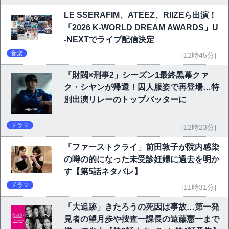
LE SSERAFIM、ATEEZ、RIIZEら出演！
「2026 K-WORLD DREAM AWARDS」U
-NEXTでライブ配信決定
音楽
[12時45分]
「財閥×刑事2」シーズン1最終黒幕クァ
ク・シヤンが帰還！囚人服姿で再登場…特
別出演リレーのトップバッターに
ドラマ
[12時23分]
「ファーストクライ」前田敦子が院内感染
の噂の的になった未受診妊婦に過去を明か
す【第5話ネタバレ】
ドラマ
[11時31分]
「大追跡」きたろうの死因は事故…第一発
見者の望月歩や捜査一課長の遠藤憲一まで