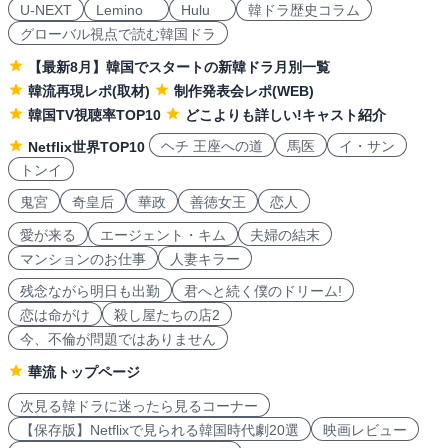
U-NEXT
Lemino
Hulu
韓ドラ歴史コラム
グローバル視点で読む韓国ドラ
【最新8月】韓国でスタートの新韓ドラ月別一覧
韓流再現レポ(取材)
制作発表会レポ(WEB)
韓国TV視聴率TOP10
どこよりも詳しい!キャスト紹介
ヘチ 王座への道
馬医
イ・サン
Netflix世界TOP10
トンイ
鬼宮
奇皇后
華政
善徳女王
恋人
愛が来る
エージェント・キム
夫婦の結末
マンションのお仕事
人妻キラー
残念ながら明日も出勤
君へと続く僕のドリーム!
恋は命がけ
殺し屋たちの店2
今、不倫が問題ではありません
華流トップページ
次見る韓ドラに迷ったら見るコーナー
【保存版】Netflixで見られる韓国時代劇20選
映画レビュー