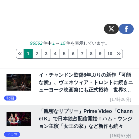
96562
件中
1
～
15
件を表示しています。
1
2
3
4
5
6
7
8
9
10
イ・チャンドン監督8年ぶりの新作『可能
な愛』、ヴェネツィア・トロントに続きニ
ューヨーク映画祭にも正式招待 世界3大
映画祭で快挙｜Netflix映画
映画
[17時26分]
「親密なリプリー」Prime Video「Chann
el K」で日本独占配信開始！ハム・ウンジ
ョン主演「女王の家」など新作も続々
ドラマ
[15時57分]