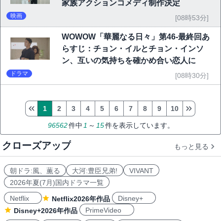
家族アクションコメディ制作決定
映画
[08時53分]
WOWOW「華麗なる日々」第46-最終回あ
らすじ：チョン・イルとチョン・インソ
ン、互いの気持ちを確かめ合い恋人に
ドラマ
[08時30分]
1
2
3
4
5
6
7
8
9
10
96562
件中
1
～
15
件を表示しています。
クローズアップ
もっと見る
朝ドラ:風、薫る
大河:豊臣兄弟!
VIVANT
2026年夏(7月)国内ドラマ一覧
Netflix
Disney+
Netflix2026年作品
PrimeVideo
Disney+2026年作品