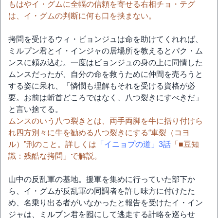
もはやイ・グムに全幅の信頼を寄せる右相チョ・テグ
は、イ・グムの判断に何も口を挟まない。
拷問を受けるウィ・ビョンジュは命を助けてくれれば、
ミルプン君とイ・インジャの居場所を教えるとパク・ム
ンスに頼み込む。一度はビョンジュの身の上に同情した
ムンスだったが、自分の命を救うために仲間を売ろうと
する姿に呆れ、「憐憫も理解もそれを受ける資格が必
要。お前は斬首どころではなく、八つ裂きにすべきだ」
と言い捨てる。
ムンスのいう八つ裂きとは、両手両脚を牛に括り付けら
れ四方別々に牛を勧める八つ裂きにする“車裂（コヨ
ル）”刑のこと。詳しくは
「イニョプの道」3話
「■豆知
識：残酷な拷問」で解説。
山中の反乱軍の基地。援軍を集めに行っていた部下か
ら、イ・グムが反乱軍の同調者を許し味方に付けたた
め、名乗り出る者がいなかったと報告を受けたイ・イン
ジャは、ミルプン君を囮にして逃走する計略を巡らせ