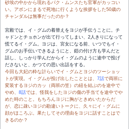
砂埃の中かから現れるパク・ムンスたち官軍がカッコい
い。アボンにまるで死地に行くような挨拶をした50歳の
チャンダルは無事だったのか？
宮殿では、イ・グムの着替えをヨジが手伝うことに。チ
ャドンとチョホンが出て行ってしまい、2人きりになって
慌てるイ・グム。ヨジは、宮女になる前、いつでもイ・
グムのお手伝いできるようにと、鎧の付け方も学んだと
話し、しっかり学んだからイ・グムのように途中で投げ
ださないと、かつての思い出話をする。
今回も大妃の粋な計らいでイ・グムとヨジのツーショッ
トが実現。イ・グムが投げ出したこととは、
7話
で両班に
変装するヨジのカッ（両班の笠）の紐を結ぶのを途中で
やめ、
8話
では、怪我をしたヨジの傷の手当てを途中でや
めた時のこと。もちろんヨジに胸がときめいたからだ
が、恋に疎いヨジの勘違いトークに、久々にイ・グムに
顔がほころぶ。果たしてその理由をヨジに話すことはで
きるのか？