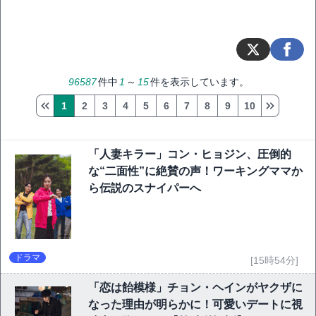
96587
件中
1
～
15
件を表示しています。
1
2
3
4
5
6
7
8
9
10
「人妻キラー」コン・ヒョジン、圧倒的
な“二面性”に絶賛の声！ワーキングママか
ら伝説のスナイパーへ
ドラマ
[15時54分]
「恋は飴模様」チョン・ヘインがヤクザに
なった理由が明らかに！可愛いデートに視