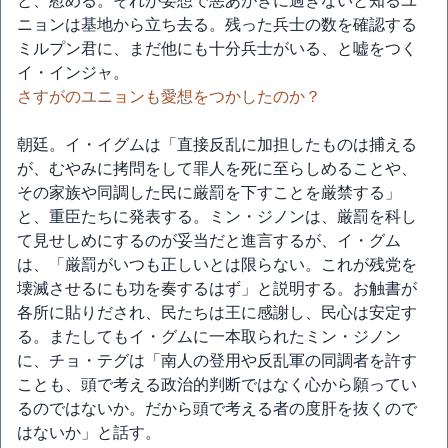
と、慰める。それが妄想で悪あがきに過ぎないと知るユ
ニョンは基地から立ち去る。残った兵士の数を確認する
ミルプン君に、まだ他にも十分兵士がいる、と嘘をつく
イ・インジャ。
さすがのユニョンも愛想をつかしたのか？
朝廷。イ・イグムは「直接反乱に加担したものは捕える
が、むやみに拷問をして罪人を死に至らしめることや、
その家族や同調した民に厳罰を下すことを厳禁する」
と、重臣たちに発表する。ミン・ジノンは、厳罰を科し
て見せしめにするのが妥当だと進言するが、イ・グム
は、「厳罰がいつも正しいとは限らない。これが残党を
壊滅させるにも功を奏するはず」と説明する。お触書が
各所に貼りだされ、民たちは王に感謝し、民心は安定す
る。またしてもイ・グムに一本取られたミン・ジノン
に、チョ・テグは「南人の登用や反乱軍の同調者を許す
ことも、頭で考える政治的判断ではなく心から願ってい
るのではないか。だから頭で考える者の度肝を抜くので
はないか」と話す。