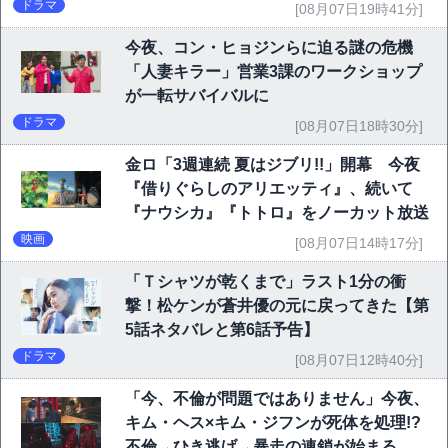
ドラマ
[08月07日19時41分]
今夜、コン・ヒョジンらに迫る謎の危機
「人妻キラー」営業3課のワークショップ
が一転サバイバルに
ドラマ
[08月07日18時30分]
金ロ「3週連続 夏はジブリ!!」開幕 今夜
『借りぐらしのアリエッティ』、続いて
『ナウシカ』『トトロ』をノーカット放送
映画
[08月07日14時17分]
「Ｔシャツが乾くまで」ラスト1分の衝
撃！松ケンが蒼井優の元に戻ってきた【第
5話ネタバレと第6話予告】
ドラマ
[08月07日12時40分]
「今、不倫が問題ではありません」今夜、
キム・ヘス×キム・ジフンが死体を処理!?
不倫→ひき逃げ→暴走の連鎖が始まる