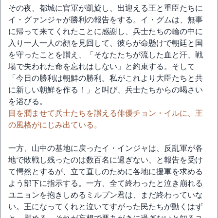
その夜、都城に官軍が凱旋し、出迎える王と重臣たちに
イ・グァンジャが勝利の報告をする。イ・グムは、無事
に帰って来てくれたことに感謝し、兵士たちの輪の中に
入り一人一人の顔を見回して、彼らが命懸けで朝廷と国
を守ったことを讃え、「そなたたちが流した血と汗、戦
場で失われた命を忘れはしない」と約束する。そして
「今日の勝利は朝鮮の勝利。私がこれより大臣たちと共
に新しい朝鮮を作る！」と叫び、兵士たちからの喝さい
を浴びる。
目を潤ませて兵士たちを讃える俳優チョン・イルに、王
の風格がにじみ出ている。
一方、山中の基地に戻ったイ・インジャは、反乱軍が各
地で敗戦し残ったのは数百名に過ぎない、と報告を受け
て愕然とするが、立て直しのために各地に援軍を求める
よう部下に指示する。一方、全て終わったと泣き崩れる
ユニョンを抱きしめるミルプン君は、まだ終わっていな
い。王になってくれと泣いてすがった民たちが動くはず