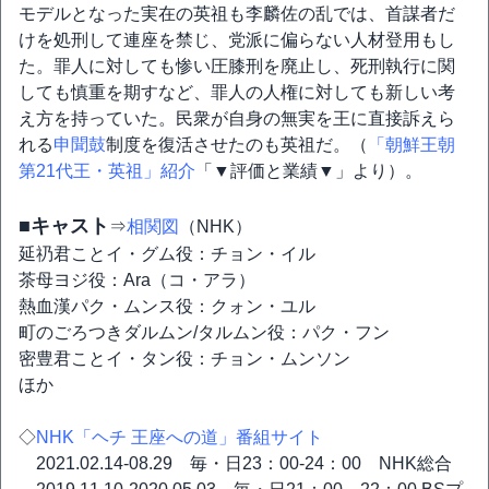
モデルとなった実在の英祖も李麟佐の乱では、首謀者だ
けを処刑して連座を禁じ、党派に偏らない人材登用もし
た。罪人に対しても惨い圧膝刑を廃止し、死刑執行に関
しても慎重を期すなど、罪人の人権に対しても新しい考
え方を持っていた。民衆が自身の無実を王に直接訴えら
れる
申聞鼓
制度を復活させたのも英祖だ。（
「朝鮮王朝
第21代王・英祖」紹介
「▼評価と業績▼」より）。
■キャスト
⇒
相関図
（NHK）
延礽君ことイ・グム役：チョン・イル
茶母ヨジ役：Ara（コ・アラ）
熱血漢パク・ムンス役：クォン・ユル
町のごろつきダルムン/タルムン役：パク・フン
密豊君ことイ・タン役：チョン・ムンソン
ほか
◇
NHK「ヘチ 王座への道」番組サイト
2021.02.14-08.29 毎・日23：00-24：00 NHK総合