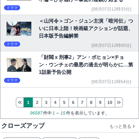
ドラマ
[08月07日12時33分]
＜山河令＞ゴン・ジュン主演「暗河伝」つ
いに日本上陸！映画級アクションが話題、
日本版予告編解禁
ドラマ
[08月07日12時00分]
「財閥 x 刑事2」アン・ボヒョン×チョ
ン・ウンチェの最悪の過去が明らかに…第
1話新予告公開
ドラマ
[08月07日11時54分]
1
2
3
4
5
6
7
8
9
10
96587
件中
1
～
15
件を表示しています。
クローズアップ
もっと見る