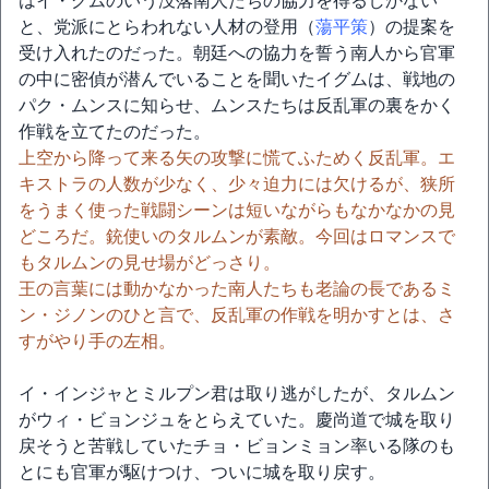
はイ・グムのいう没落南人たちの協力を得るしかない
と、党派にとらわれない人材の登用（
蕩平策
）の提案を
受け入れたのだった。朝廷への協力を誓う南人から官軍
の中に密偵が潜んでいることを聞いたイグムは、戦地の
パク・ムンスに知らせ、ムンスたちは反乱軍の裏をかく
作戦を立てたのだった。
上空から降って来る矢の攻撃に慌てふためく反乱軍。エ
キストラの人数が少なく、少々迫力には欠けるが、狭所
をうまく使った戦闘シーンは短いながらもなかなかの見
どころだ。銃使いのタルムンが素敵。今回はロマンスで
もタルムンの見せ場がどっさり。
王の言葉には動かなかった南人たちも老論の長であるミ
ン・ジノンのひと言で、反乱軍の作戦を明かすとは、さ
すがやり手の左相。
イ・インジャとミルプン君は取り逃がしたが、タルムン
がウィ・ビョンジュをとらえていた。慶尚道で城を取り
戻そうと苦戦していたチョ・ビョンミョン率いる隊のも
とにも官軍が駆けつけ、ついに城を取り戻す。