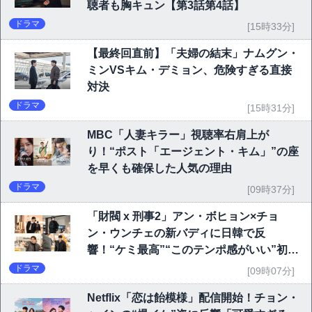
聴者も胸キュン【第3話第4話】
ドラマ
[15時33分]
【最終回直前】「夫婦の結末」ナムグン・
ミンVSキム・デミョン、危険すぎる直接
対決
ドラマ
[15時31分]
MBC「人妻キラー」視聴率右肩上が
り！“ポスト「エージェント・キム」”の座
を早くも確保した人気の理由
ドラマ
[09時37分]
「財閥 x 刑事2」アン・ボヒョン×チョ
ン・ウンチェの新バディに日韓で反
響！“ケミ最高”“このテンポ感がいい”初回
6.1％で好発進
ドラマ
[09時07分]
Netflix「恋は飴模様」配信開始！チョン・