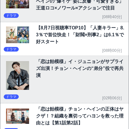
ヘインの“爆イケ”姿に反響「可愛すぎる」
王道ロコ×ノワール×アクションで注目
ドラマ
[08時40分]
【8月7日視聴率TOP10】「人妻キラー」8.
3％で首位快走！「財閥×刑事2」は6.1％で
好スタート
ドラマ
[08時00分]
「恋は飴模様」イ・ジュニョンがサプライ
ズ出演！チョン・ヘインの“弟分”役で再共
演
ドラマ
[02時06分]
「恋は飴模様」チョン・ヘインの正体はヤ
クザ！？組織を裏切ってハヨンを救った理
由とは【第1話第2話】