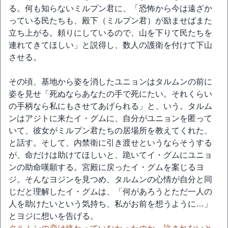
る。何も知らないミルプン君に、「恐怖から今は遠ざか
っている民たちも、殿下（ミルプン君）が励ませばまた
立ち上がる。頼りにしているので、山を下りて民たちを
連れてきてほしい」と説得し、数人の護衛を付けて下山
させる。
その頃、基地から姿を消したユニョンはタルムンの前に
姿を見せ「死ぬならあなたの手で死にたい。それくらい
の手柄なら私にもさせてあげられる」と、いう。タルム
ンはアジトに来たイ・グムに、自分がユニョンを匿って
いて、彼女がミルプン君たちの居場所を教えてくれた、
と話す。そして、内禁衛に引き渡せというならそうする
が、命だけは助けてほしいと、跪いてイ・グムにユニョ
ンの助命嘆願する。宮殿に戻ったイ・グムを案じるヨ
ジ。そんなヨジンを見つめ、タルムンの心情が自分と同
じだと理解したイ・グムは、「何があろうとただ一人の
人を助けたいという気持ち、私がお前を想うように…」
とヨジに想いを告げる。