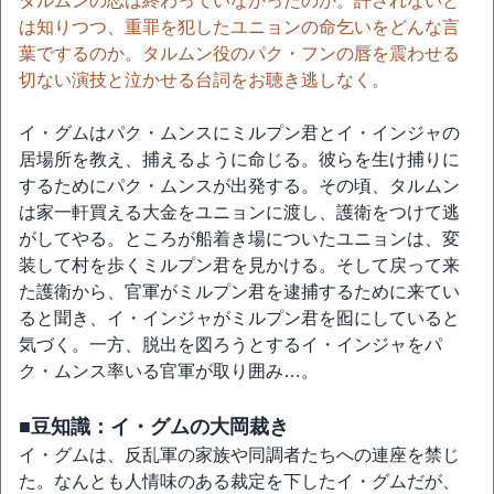
タルムンの恋は終わっていなかったのか。許されないと
は知りつつ、重罪を犯したユニョンの命乞いをどんな言
葉でするのか。タルムン役のパク・フンの唇を震わせる
切ない演技と泣かせる台詞をお聴き逃しなく。
イ・グムはパク・ムンスにミルプン君とイ・インジャの
居場所を教え、捕えるように命じる。彼らを生け捕りに
するためにパク・ムンスが出発する。その頃、タルムン
は家一軒買える大金をユニョンに渡し、護衛をつけて逃
がしてやる。ところが船着き場についたユニョンは、変
装して村を歩くミルプン君を見かける。そして戻って来
た護衛から、官軍がミルプン君を逮捕するために来てい
ると聞き、イ・インジャがミルプン君を囮にしていると
気づく。一方、脱出を図ろうとするイ・インジャをパ
ク・ムンス率いる官軍が取り囲み…。
■豆知識：イ・グムの大岡裁き
イ・グムは、反乱軍の家族や同調者たちへの連座を禁じ
た。なんとも人情味のある裁定を下したイ・グムだが、