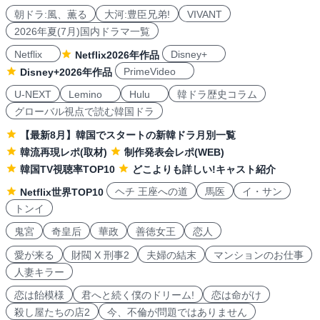
朝ドラ:風、薫る
大河:豊臣兄弟!
VIVANT
2026年夏(7月)国内ドラマ一覧
Netflix
Disney+
Netflix2026年作品
PrimeVideo
Disney+2026年作品
U-NEXT
Lemino
Hulu
韓ドラ歴史コラム
グローバル視点で読む韓国ドラ
【最新8月】韓国でスタートの新韓ドラ月別一覧
韓流再現レポ(取材)
制作発表会レポ(WEB)
韓国TV視聴率TOP10
どこよりも詳しい!キャスト紹介
ヘチ 王座への道
馬医
イ・サン
Netflix世界TOP10
トンイ
鬼宮
奇皇后
華政
善徳女王
恋人
愛が来る
財閥 X 刑事2
夫婦の結末
マンションのお仕事
人妻キラー
恋は飴模様
君へと続く僕のドリーム!
恋は命がけ
殺し屋たちの店2
今、不倫が問題ではありません