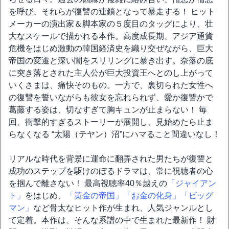
を呼び、それらが復讐の連鎖となって暴走する！ ヒット
メーカーの演出家＆脚本家の５度目のタッグにより、壮
大なスケールで描かれる本作。高度成長期、アジア通貨
危機をはじめ激動の韓国経済史を織り交ぜながら、巨大
帝国の変遷と深い闇をスリリングに暴き出す。奈落の底
に突き落とされた主人公が巨大投資王へとのし上がって
いくさまは、痛快そのもの。一方で、裏切られた女性へ
の復讐を誓いながらも彼女を忘れられず、愛か復讐かで
葛藤する姿は、切なすぎて胸キュンが止まらない！ 毎
回、衝撃的すぎるストーリーが展開し、見始めたら止ま
らなくなる “太陽（テヤン）沼”にハマること間違いなし！
リアルな時代を背景に運命に翻弄された男たちが復讐と
成功のステップを駆けのぼるドラマは、常に視聴者の心
を掴んで離さない！ 最高視聴率40％越えの
「ジャイアン
ト」
をはじめ、
「黄金の帝国」
「お金の化身」
「ビッグ
マン」
など骨太なヒット作が生まれ、人気ジャンルとし
て定着。本作は、そんな系譜の中で生まれた最新作！ 財