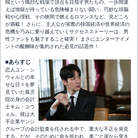
閥という熾烈な戦場で頂点を目指す男たちの、一歩間違
えば地獄が待っている危険極まりない闘い、巧妙な頭脳
戦や心理戦、その狭間で燃えるロマンスなど、見どころ
が満載！ さらに、主人公が実際の韓国経済や世界経済の
危機を巧みに乗り越えていくサクセスストーリーは、男
性ファンをも魅了すること確実！ まさにエンターテイメ
ントの醍醐味が集約された必見の話題作！
■あらすじ
恋人ユン・シ
ウォルとの幸
せな日々を夢
見ていた孤児
院出身の会計
士キム・ユウ
ォル。彼は大
手企業ヤンジ
グループの会計監査を任される中で、重大な不正を発見
する。だが、そのために命を狙われ、車ごと崖から突き