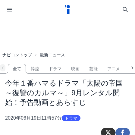
ナビコントップ
最新ニュース
全て
韓流
ドラマ
映画
芸能
アニメ
音
今年１番ハマるドラマ「太陽の帝国
～復讐のカルマ～」9月レンタル開
始！予告動画とあらすじ
2020年06月19日11時57分
ドラマ