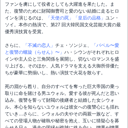
ファンを虜にして役者としても大躍進を果たした。ま
た、復讐のために財閥御曹司と愛のない結婚に走るヒロ
インを演じるのは、
「天使の罠」
「皇后の品格」
ユン・
ソイ。本作の熱演で、第27 回大韓民国文化芸能大賞の最
優秀演技賞を受賞。
さらに、
「不滅の恋人」
チェ・ソンジェ、
「バベル〜愛
と復讐の螺旋（らせん）〜」
ハ・シウンがそれぞれヒロ
インや主人公と三角関係を展開し、切ないロマンスを盛
り上げる。そのほか、人気ドラマを支える大御所俳優た
ちが豪華に勢揃いし、熱い演技で火花を散らす。
死の淵から甦り、自分のすべてを奪った巨大帝国の乗っ
取りに命を賭ける男ユウォル。愛する彼が死んだと思い
込み、復讐を誓って財閥の後継者と結婚した女シウォ
ル。本心を知らないユウォルは彼女への復讐心にも揺れ
ていき…さらに、シウォルの夫やその両親一族など、す
べての登場人物が確執や秘密を抱え、互いに猜疑心を募
らせる日々。過去の因縁が複雑に絡み合い、憎悪が憎悪