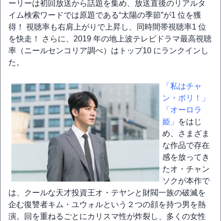
ーリーは初回放送から話題を集め、放送直後のリアルタ
イム検索ワードでは原題である“太陽の季節”が1 位を獲
得！ 視聴率も右肩上がりで上昇し、同時間帯視聴率1 位
を快走！ さらに、2019 年の地上波テレビドラマ最高視聴
率（ニールセンコリア調べ）はトップ10 にランクインし
た。
「私はチャ
ン・ボリ！」
「オーロラ
姫」
をはじ
め、さまざま
な作品で存在
感を放ってき
たオ・チャン
ソクが本作で
は、クールな天才投資王オ・テヤンと財閥一族の破滅を
企む復讐者キム・ユウォルという２つの顔を持つ男を熱
演。回を重ねるごとにカリスマ性が炸裂し、多くの女性