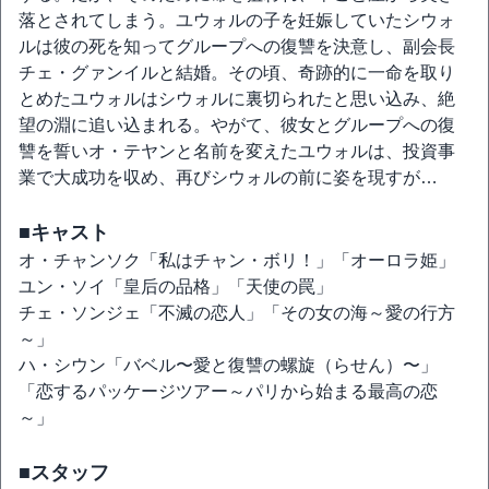
落とされてしまう。ユウォルの子を妊娠していたシウォ
ルは彼の死を知ってグループへの復讐を決意し、副会長
チェ・グァンイルと結婚。その頃、奇跡的に一命を取り
とめたユウォルはシウォルに裏切られたと思い込み、絶
望の淵に追い込まれる。やがて、彼女とグループへの復
讐を誓いオ・テヤンと名前を変えたユウォルは、投資事
業で大成功を収め、再びシウォルの前に姿を現すが…
■キャスト
オ・チャンソク「私はチャン・ボリ！」「オーロラ姫」
ユン・ソイ「皇后の品格」「天使の罠」
チェ・ソンジェ「不滅の恋人」「その女の海～愛の行方
～」
ハ・シウン「バベル〜愛と復讐の螺旋（らせん）〜」
「恋するパッケージツアー～パリから始まる最高の恋
～」
■スタッフ