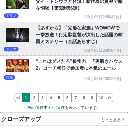
父イ・ドンウクと合流！新代表の貫禄で敵
を恫喝【第5話第6話】
ドラマ
[08月06日22時42分]
【あすから】「完璧な家族」WOWOWで
一挙放送！行定勲監督が演出した話題の韓
国ミステリー（全話あらすじ）
ドラマ
[08月06日20時54分]
“これはダメだろ”長州力、『男磨きハウス
2』コーチ就任で参加者に本気のエール
芸能
[08月06日20時25分]
1
2
3
4
5
6
7
8
9
10
96576
件中
1
～
15
件を表示しています。
クローズアップ
もっと見る