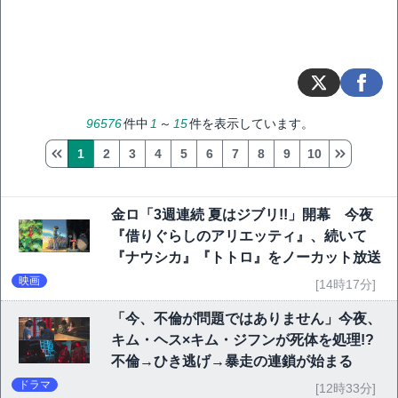
96576
件中
1
～
15
件を表示しています。
1
2
3
4
5
6
7
8
9
10
金ロ「3週連続 夏はジブリ!!」開幕 今夜
『借りぐらしのアリエッティ』、続いて
『ナウシカ』『トトロ』をノーカット放送
映画
[14時17分]
「今、不倫が問題ではありません」今夜、
キム・ヘス×キム・ジフンが死体を処理!?
不倫→ひき逃げ→暴走の連鎖が始まる
ドラマ
[12時33分]