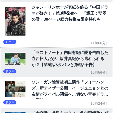
ジャン・リンホーが表紙を飾る「中国ドラ
マが好き！」第3弾発売へ 「逐玉：翡翠
の君」30ページ総力特集＆限定特典も
ドラマ
[11時00分]
「ラストノート」内田有紀に愛を告白した
寺西拓人だが、坂井真紀から逃れられる
か？【第5話ネタバレと第6話予告】
ドラマ
[10時56分]
ソン・ガン除隊後初主演作「フォーハン
ズ」新ティザー公開 イ・ジュニョンとの
友情がライバル関係へ…切ない青春ドラマ
に期待
ドラマ
[10時24分]