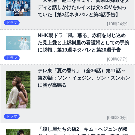
「大空港」趣里をマミィ、眞栄田郷敦をダ
ディと話しかけたルイスは父のDVを知っ
ていた【第3話ネタバレと第4話予告】
ドラマ
[10時24分]
NHK朝ドラ「風、薫る」赤痢を封じ込め
た見上愛と上坂樹里の看護婦としての手腕
に脱帽…第19週ネタバレと第20週予告
ドラマ
[09時07分]
テレ東「夏の香り」（全36話）第11話～
第20話：ソン・イェジン、ソン・スンホン
に胸が高鳴る
ドラマ
[06時30分]
「殺し屋たちの店2」キム・へジュンが叔