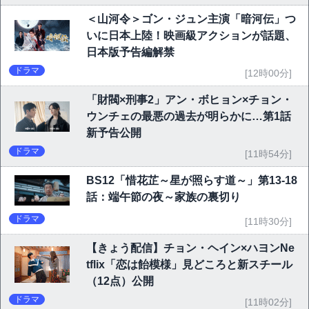
＜山河令＞ゴン・ジュン主演「暗河伝」つ
いに日本上陸！映画級アクションが話題、
日本版予告編解禁
ドラマ
[12時00分]
「財閥×刑事2」アン・ボヒョン×チョン・
ウンチェの最悪の過去が明らかに…第1話
新予告公開
ドラマ
[11時54分]
BS12「惜花芷～星が照らす道～」第13-18
話：端午節の夜～家族の裏切り
ドラマ
[11時30分]
【きょう配信】チョン・ヘイン×ハヨンNe
tflix「恋は飴模様」見どころと新スチール
（12点）公開
ドラマ
[11時02分]