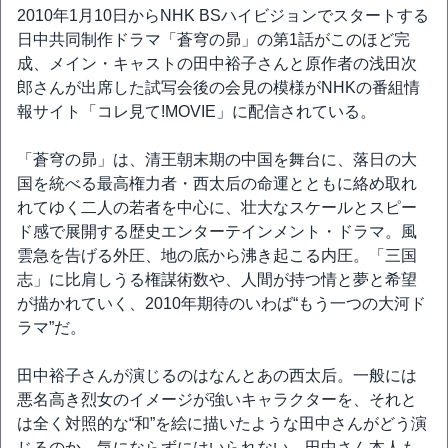
2010年1月10日からNHK BSハイビジョンでスタートする
日中共同制作ドラマ「蒼穹の昴」の第1話がこのほど完
成、メイン・キャストの田中裕子さんと原作者の浅田次
郎さんが出席した試写会後の会見の模様がNHKの番組情
報サイト「コレ見て!MOVIE」に配信されている。
「蒼穹の昴」は、清王朝末期の中国を舞台に、落日の大
国を統べる最高権力者・西太后の命運とともに絡め取れ
れてゆく二人の若者を中心に、壮大なスケールとスピー
ド感で展開する歴史エンターテインメント・ドラマ。風
雲急を告げる外圧、地の底から沸き起こる内圧。「三国
志」に比肩しうる権謀術数や、人間が持つ情と夢と希望
が描かれていく、2010年期待のいわば“もう一つの大河ド
ラマ”だ。
田中裕子さんが演じるのはなんとあの西太后。一般には
悪名高き烈女のイメージが強いキャラクターを、それと
は全く対照的な“和”を絵に描いたような田中さんがどう演
じるのか、気にならずにはいられない。田中さん本人も