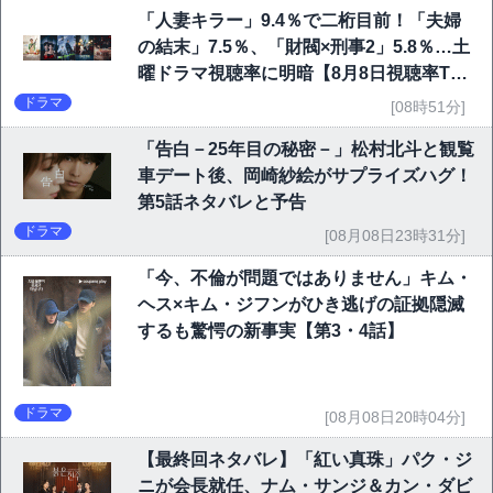
「人妻キラー」9.4％で二桁目前！「夫婦
の結末」7.5％、「財閥×刑事2」5.8％…土
曜ドラマ視聴率に明暗【8月8日視聴率TO
P10】
ドラマ
[08時51分]
「告白－25年目の秘密－」松村北斗と観覧
車デート後、岡崎紗絵がサプライズハグ！
第5話ネタバレと予告
ドラマ
[08月08日23時31分]
「今、不倫が問題ではありません」キム・
ヘス×キム・ジフンがひき逃げの証拠隠滅
するも驚愕の新事実【第3・4話】
ドラマ
[08月08日20時04分]
【最終回ネタバレ】「紅い真珠」パク・ジ
ニが会長就任、ナム・サンジ＆カン・ダビ