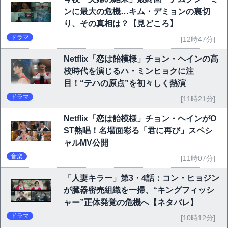
ンに最大の危機…キム・デミョンの裏切
り、その真相は？【見どころ】
ドラマ
[12時47分]
Netflix「恋は飴模様」チョン・ヘインの高
校時代を演じるハ・ミンヒョクに注
目！“テハの原点”を初々しく熱演
ドラマ
[11時21分]
Netflix「恋は飴模様」チョン・ヘインがO
ST熱唱！名場面彩る「君に再び」スペシ
ャルMV公開
音楽
[11時07分]
「人妻キラー」第3・4話：コン・ヒョジン
が臓器密売組織を一掃、“キングフィッシ
ャー”正体発覚の危機へ【ネタバレ】
ドラマ
[10時12分]