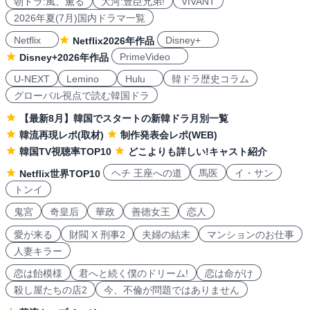
朝ドラ:風、薫る
大河:豊臣兄弟!
VIVANT
2026年夏(7月)国内ドラマ一覧
Netflix
Disney+
Netflix2026年作品
PrimeVideo
Disney+2026年作品
U-NEXT
Lemino
Hulu
韓ドラ歴史コラム
グローバル視点で読む韓国ドラ
【最新8月】韓国でスタートの新韓ドラ月別一覧
韓流再現レポ(取材)
制作発表会レポ(WEB)
韓国TV視聴率TOP10
どこよりも詳しい!キャスト紹介
ヘチ 王座への道
馬医
イ・サン
Netflix世界TOP10
トンイ
鬼宮
奇皇后
華政
善徳女王
恋人
愛が来る
財閥 X 刑事2
夫婦の結末
マンションのお仕事
人妻キラー
恋は飴模様
君へと続く僕のドリーム!
恋は命がけ
殺し屋たちの店2
今、不倫が問題ではありません