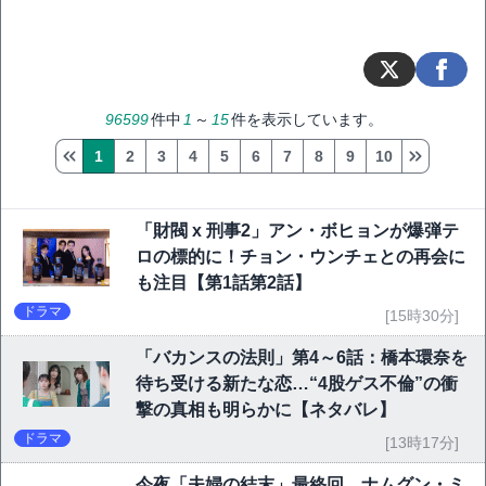
96599
件中
1
～
15
件を表示しています。
1
2
3
4
5
6
7
8
9
10
「財閥 x 刑事2」アン・ボヒョンが爆弾テ
ロの標的に！チョン・ウンチェとの再会に
も注目【第1話第2話】
ドラマ
[15時30分]
「バカンスの法則」第4～6話：橋本環奈を
待ち受ける新たな恋…“4股ゲス不倫”の衝
撃の真相も明らかに【ネタバレ】
ドラマ
[13時17分]
今夜「夫婦の結末」最終回 ナムグン・ミ