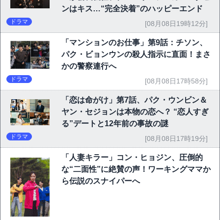
ンはキス…“完全決着”のハッピーエンド
ドラマ
[08月08日19時12分]
「マンションのお仕事」第9話：チソン、
パク・ビョンウンの殺人指示に直面！まさ
かの警察連行へ
ドラマ
[08月08日17時58分]
「恋は命がけ」第7話、パク・ウンビン＆
ヤン・セジョンは本物の恋へ？ “恋人すぎ
る”デートと12年前の事故の謎
ドラマ
[08月08日17時19分]
「人妻キラー」コン・ヒョジン、圧倒的
な“二面性”に絶賛の声！ワーキングママか
ら伝説のスナイパーへ