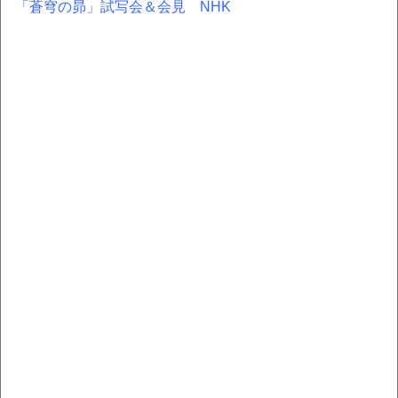
「蒼穹の昴」試写会＆会見 NHK