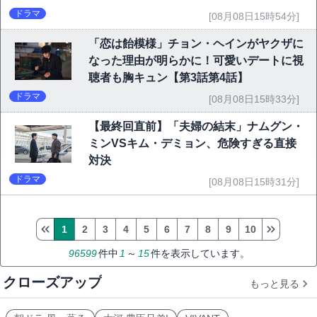
ドラマ
[08月08日15時54分]
「恋は飴模様」チョン・ヘインがヤクザに
なった理由が明らかに！可愛いデートに視
聴者も胸キュン【第3話第4話】
ドラマ
[08月08日15時33分]
【最終回直前】「夫婦の結末」ナムグン・
ミンVSキム・デミョン、危険すぎる直接
対決
ドラマ
[08月08日15時31分]
1
2
3
4
5
6
7
8
9
10
96599
件中
1
～
15
件を表示しています。
クローズアップ
もっと見る