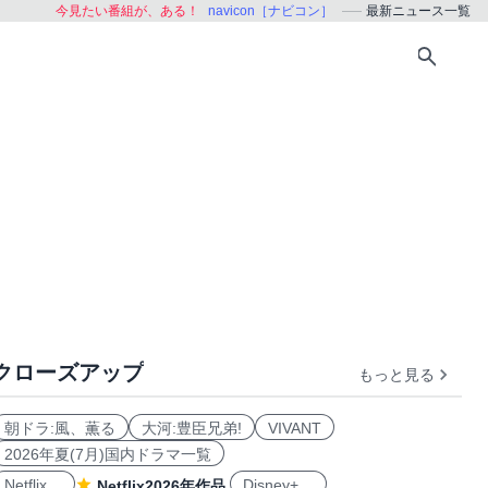
今見たい番組が、ある！
navicon［ナビコン］
最新ニュース一覧
クローズアップ
もっと見る
朝ドラ:風、薫る
大河:豊臣兄弟!
VIVANT
2026年夏(7月)国内ドラマ一覧
Netflix
Disney+
Netflix2026年作品