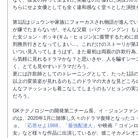
ちらにせよ女優としても全く違和感なく堂々とした演技
第1話はジュウンや家族にフォーカスされ物語が進んで
が嫌でたまらないが、そんな父親（パク・ソングン）も
た女ジョン・ボッキ(キム・ヒョジン)に復讐するために
刑務所行きとなってしまい…。これだけのストーリが第
いつい見入ってしまうはず。また最初は両親の詐欺行為
ら気軽に見れるドラマかな？と思いきや、人を騙すシー
く、とても見やすいドラマだろう。
更には詐欺師としてのトレーニングとして、たった1話の
以上の変装姿が見れるのもこのドラマの大きな見どころ
んなファッションも着こなしてしまうのもソヒョンの実
だろう。
GKテクノロジーの開発第二チーム長、イ・ジョンファ
のは、2020年1月に除隊し久々のドラマ復帰となったコ
ョ。
「応答せよ1988」
「最強配達人」
や映画『 コイン
女』など様々な作品に出演しているが、彼こそカメレオ