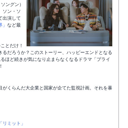
・ソングン）
。ソン・ソ
て出演して
界」
など最
。
つことだけ！
きるだろうか？このストーリー、ハッピーエンドとなる
見るほど続きが気になり止まらなくなるドラマ「プライ
！
目がくらんだ大企業と国家が企てた監視計画。それを暴
」
「リミット」