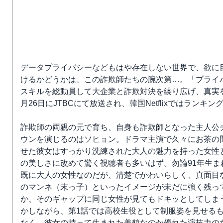
データプライバシーなどもはや存在しない世界で、欲に
けるかどうかは、この詐欺師たちの腕次第…。「プライバ
スキルを総動員して大企業と詐欺対決を繰り広げ、真実を明
月26日にJTBCにて放送され、韓国Netflixではラン
詐欺師の両親の元で育ち、自身も詐欺師となった主人公
ウンを演じるのはソヒョン。ドラマ主演で久々にお茶の
せた彼女はすっかり洗練された大人の魅力を持った女性
の美しさに改めて驚く視聴者も多いはず。勿論91年生ま
既に大人の女性なのだが、清楚でかわいらしく、真面目
のマンネ（末っ子）といったイメージが未だに強く残っ
か、そのギャップに同じ女性が見てもドキッとしてしま
かしながら、第1話では高校生役として制服姿を見せる
なく、彼女の持って生まれた美貌なのか優れた演技力の