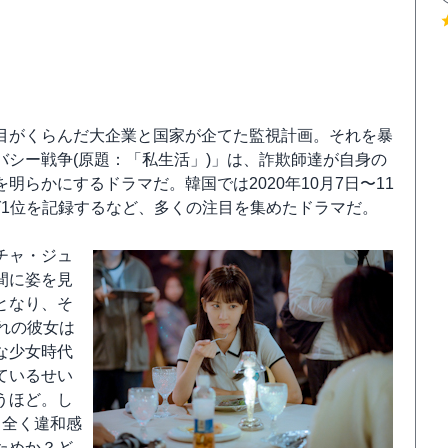
目がくらんだ大企業と国家が企てた監視計画。それを暴
シー戦争(原題：「私生活」)」は、詐欺師達が自身の
らかにするドラマだ。韓国では2020年10月7日〜11
キング1位を記録するなど、多くの注目を集めたドラマだ。
チャ・ジュ
間に姿を見
となり、そ
れの彼女は
な少女時代
ているせい
うほど。し
も全く違和感
ためか？ど