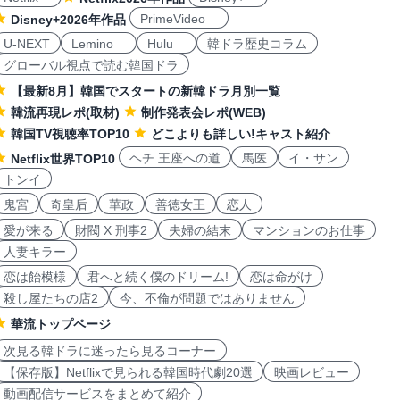
PrimeVideo
Disney+2026年作品
U-NEXT
Lemino
Hulu
韓ドラ歴史コラム
グローバル視点で読む韓国ドラ
【最新8月】韓国でスタートの新韓ドラ月別一覧
韓流再現レポ(取材)
制作発表会レポ(WEB)
韓国TV視聴率TOP10
どこよりも詳しい!キャスト紹介
ヘチ 王座への道
馬医
イ・サン
Netflix世界TOP10
トンイ
鬼宮
奇皇后
華政
善徳女王
恋人
愛が来る
財閥 X 刑事2
夫婦の結末
マンションのお仕事
人妻キラー
恋は飴模様
君へと続く僕のドリーム!
恋は命がけ
殺し屋たちの店2
今、不倫が問題ではありません
華流トップページ
次見る韓ドラに迷ったら見るコーナー
【保存版】Netflixで見られる韓国時代劇20選
映画レビュー
動画配信サービスをまとめて紹介