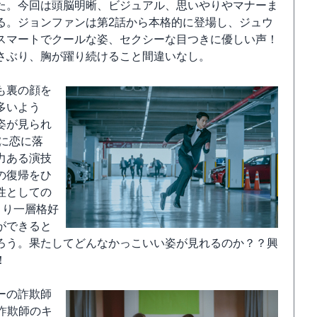
た。今回は頭脳明晰、ビジュアル、思いやりやマナーま
る。ジョンファンは第2話から本格的に登場し、ジュウ
スマートでクールな姿、セクシーな目つきに優しい声！
さぶり、胸が躍り続けること間違いなし。
も裏の顔を
多いよう
姿が見られ
に恋に落
力ある演技
の復帰をひ
性としての
より一層格好
ができると
ろう。果たしてどんなかっこいい姿が見れるのか？？興
！
ーの詐欺師
詐欺師のキ