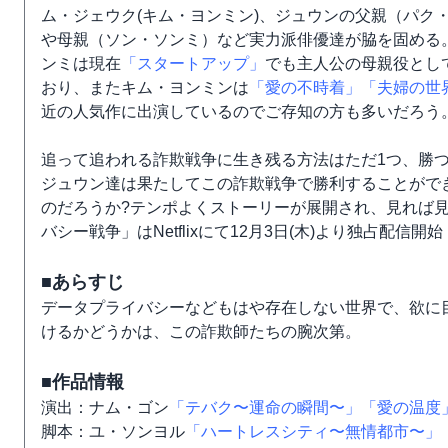
ム・ジェウク(キム・ヨンミン)、ジュウンの父親（パク
や母親（ソン・ソンミ）など実力派俳優達が脇を固める
ンミは現在
「スタートアップ」
でも主人公の母親役とし
おり、またキム・ヨンミンは
「愛の不時着」
「夫婦の世
近の人気作に出演しているのでご存知の方も多いだろう
追って追われる詐欺戦争に生き残る方法はただ1つ、勝
ジュウン達は果たしてこの詐欺戦争で勝利することがで
のだろうか?テンポよくストーリーが展開され、見れば
バシー戦争」はNetflixにて12月3日(木)より独占配信開始
■あらすじ
データプライバシーなどもはや存在しない世界で、欲に
けるかどうかは、この詐欺師たちの腕次第。
■作品情報
演出：ナム・ゴン
「テバク〜運命の瞬間〜」
「愛の温度
脚本：ユ・ソンヨル
「ハートレスシティ〜無情都市〜」