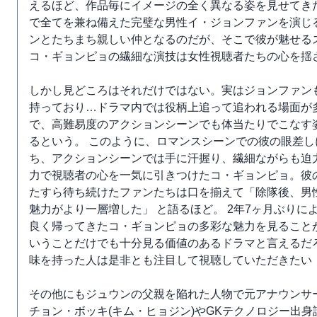
えるほど、作品毎にイメージの全く異なる姿を見せてき
で全てを兼ね備えた完璧な男性イ・ジョンファンを演じ
ンとたちまち親しい仲となるのだが、そこで彼が魅せる
コ・ギョンピョの繊細な演技は女性視聴者たちの心を揺
しかし見どころはそれだけではない。実はジョンファン
持っており…ドラマ内では役柄上追って追われる場面が
で、高難易度のアクションシーンでも体当たりでこなす
るという。 このように、ロマンスシーンでの彼の眼差し
ち、アクションシーンでは手に汗握り、繊細ながらも迫
力で視聴者の心を一気に引きつけたコ・ギョンピョ。彼
たすら待ち続けたファンたちは口を揃えて「除隊後、男
魅力がより一層増した」 と語るほど。 2年7ヶ月ぶりに
良く帰ってきたコ・ギョンピョの多彩な魅力を見ること
いうことだけでも十分見る価値のあるドラマと言えるだ
味を持った人は是非とも注目して視聴していただきたい
その他にもジュウンの父親を陥れた人物で元アナウンサ
チョン・ボッキ(キム・ヒョジン)やGKテクノロジー出身