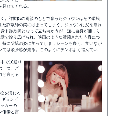
を見せてくれる。
いく。詐欺師の両親のもとで育ったジュウンはその環境
また詐欺師の罠にはまってしまう。ジュウンは父を陥れ
自身も詐欺師となって立ち向かうが、逆に自身が捕まり
1話で繰り広げられ、映画のような濃縮された内容につ
、特に父親の姿に笑ってしまうシーンも多く、笑いなが
ンでは緊張感が走る。このようにテンポよく進んでい
中で10通り
の一つ。ど
力と言える
ン役を演じる
・ギョンピ
ロッカーの
ン俳優と言