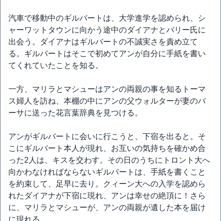
汽車で移動中のギルバートは、大学進学を認められ、シ
ャーワットタウンに向かう途中のダイアナとバリー氏に
出会う。ダイアナはギルバートの不誠実さを責め立て
る。ギルバートはそこで初めてアンが自分に手紙を書い
てくれていたことを知る。
一方、マリラとマシューはアンの両親の事を知るトーマ
ス婦人を訪ね、本棚の中にアンの父ウォルターが妻のバ
ーサに送った花言葉辞典を見つける。
アンがギルバートに会いに行こうと、下宿を出ると。そ
こにギルバート本人が現れ、お互いの気持ちを確かめ合
った2人は、キスを交わす。その日のうちにトロント大へ
向かわなければならないギルバートは、手紙を書くこと
を約束して、足早に去り。クィーン大への入学を認めら
れたダイアナが下宿に現れ、アンは幸せの絶頂に！さら
に、マリラとマシューが、アンの両親が遺した本を届け
に現れる。