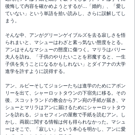
後悔して内容を確かめようとするが…「婚約」、「愛し
ていない」という単語を拾い読みし、さらに誤解してし
まう。
そんな中、アンがグリーンゲイブルズを去る寂しさを悟
られまいと、マシューはわざと素っ気ない態度をとる。
アンはそんなマシューの態度に傷つく。マリラはバリー
夫人を訪ね、「子供のやりたいことを邪魔すると、一生
子供を失うことになるかもしれない」とダイアナの大学
進学を許すように説得する。
アン、ルビーそしてジョシーたちは進学のためにアボン
リーを出て、シャーロットタウンの下宿先に移る。その
後、スコットランドの教会からアン宛の手紙が届き、マ
シューとマリラはアンに届けるためにシャーロットタウ
ンを訪れる。ジョセフィンの屋敷で手紙を読むアン。し
かし、両親に関する情報は何も得られなかった。マシュ
ーはそこで、「寂しい」という本心を明かし、アンに愛