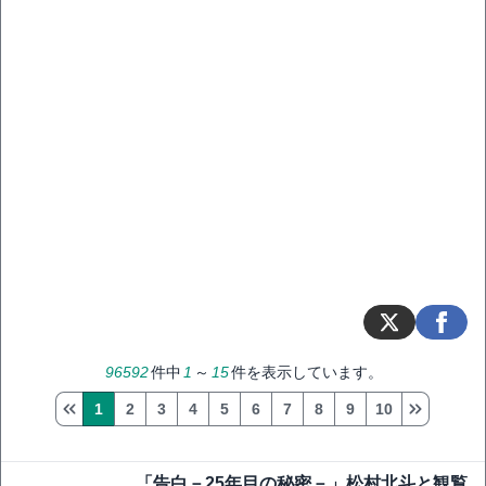
96592
件中
1
～
15
件を表示しています。
1
2
3
4
5
6
7
8
9
10
「告白－25年目の秘密－」松村北斗と観覧