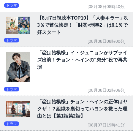
ドラマ
[08月08日08時40分]
【8月7日視聴率TOP10】「人妻キラー」8.
3％で首位快走！「財閥×刑事2」は6.1％で
好スタート
ドラマ
[08月08日08時00分]
「恋は飴模様」イ・ジュニョンがサプライ
ズ出演！チョン・ヘインの“弟分”役で再共
演
ドラマ
[08月08日02時06分]
「恋は飴模様」チョン・ヘインの正体はヤ
クザ！？組織を裏切ってハヨンを救った理
由とは【第1話第2話】
ドラマ
[08月07日19時41分]