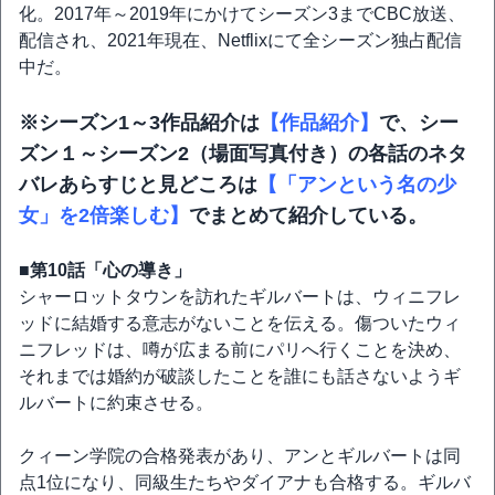
化。2017年～2019年にかけてシーズン3までCBC放送、
配信され、2021年現在、Netflixにて全シーズン独占配信
中だ。
※シーズン1～3作品紹介は
【作品紹介】
で、シー
ズン１～シーズン2（場面写真付き）の各話のネタ
バレあらすじと見どころは
【「アンという名の少
女」を2倍楽しむ】
でまとめて紹介している。
■第10話「心の導き」
シャーロットタウンを訪れたギルバートは、ウィニフレ
ッドに結婚する意志がないことを伝える。傷ついたウィ
ニフレッドは、噂が広まる前にパリへ行くことを決め、
それまでは婚約が破談したことを誰にも話さないようギ
ルバートに約束させる。
クィーン学院の合格発表があり、アンとギルバートは同
点1位になり、同級生たちやダイアナも合格する。ギルバ