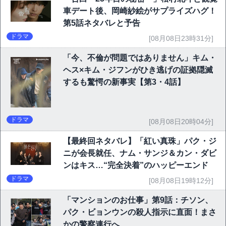
車デート後、岡崎紗絵がサプライズハグ！
第5話ネタバレと予告
ドラマ
[08月08日23時31分]
「今、不倫が問題ではありません」キム・
ヘス×キム・ジフンがひき逃げの証拠隠滅
するも驚愕の新事実【第3・4話】
ドラマ
[08月08日20時04分]
【最終回ネタバレ】「紅い真珠」パク・ジ
ニが会長就任、ナム・サンジ＆カン・ダビ
ンはキス…“完全決着”のハッピーエンド
ドラマ
[08月08日19時12分]
「マンションのお仕事」第9話：チソン、
パク・ビョンウンの殺人指示に直面！まさ
かの警察連行へ