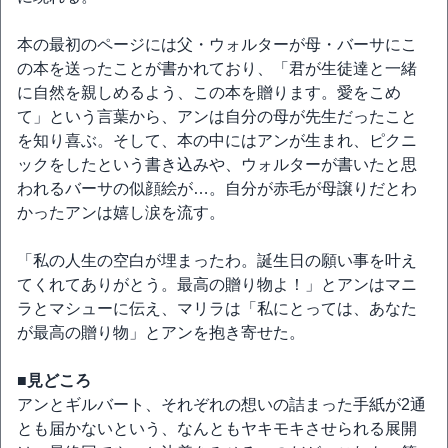
本の最初のページには父・ウォルターが母・バーサにこ
の本を送ったことが書かれており、「君が生徒達と一緒
に自然を親しめるよう、この本を贈ります。愛をこめ
て」という言葉から、アンは自分の母が先生だったこと
を知り喜ぶ。そして、本の中にはアンが生まれ、ピクニ
ックをしたという書き込みや、ウォルターが書いたと思
われるバーサの似顔絵が…。自分が赤毛が母譲りだとわ
かったアンは嬉し涙を流す。
「私の人生の空白が埋まったわ。誕生日の願い事を叶え
てくれてありがとう。最高の贈り物よ！」とアンはマニ
ラとマシューに伝え、マリラは「私にとっては、あなた
が最高の贈り物」とアンを抱き寄せた。
■見どころ
アンとギルバート、それぞれの想いの詰まった手紙が2通
とも届かないという、なんともヤキモキさせられる展開