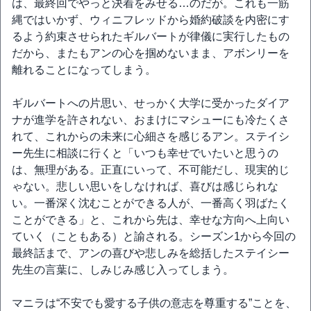
は、最終回でやっと決着をみせる…のだが。これも一筋
縄ではいかず、ウィニフレッドから婚約破談を内密にす
るよう約束させられたギルバートが律儀に実行したもの
だから、またもアンの心を掴めないまま、アボンリーを
離れることになってしまう。
ギルバートへの片思い、せっかく大学に受かったダイア
ナが進学を許されない、おまけにマシューにも冷たくさ
れて、これからの未来に心細さを感じるアン。ステイシ
ー先生に相談に行くと「いつも幸せでいたいと思うの
は、無理がある。正直にいって、不可能だし、現実的じ
ゃない。悲しい思いをしなければ、喜びは感じられな
い。一番深く沈むことができる人が、一番高く羽ばたく
ことができる」と、これから先は、幸せな方向へ上向い
ていく（こともある）と諭される。シーズン1から今回の
最終話まで、アンの喜びや悲しみを総括したステイシー
先生の言葉に、しみじみ感じ入ってしまう。
マニラは“不安でも愛する子供の意志を尊重する”ことを、