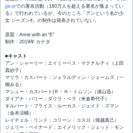
ge.or
での署名活動（160万人を超える署名が集まってい
る）で行われているが、今のところ「アンという名の少
女 シーズン4」の制作は発表されていない。
原題：Anne with an “E”
制作：2019年 カナダ
■キャスト
アン・シャーリー：エイミーベス・マクナルティ（上田
真紗子）
マリラ・カスバート：ジェラルディン・ジェームズ（一
柳みる）
マシュー・カスバート(Ｒ・Ｈ・トムソン（浦山迅）
ダイアナ・バリー：ダリラ・ベラ（米倉希代子）
ギルバート・ブライス：ルーカス・ジェイド・ズマン
（金本涼輔）
レイチェル・リンド：コリーン・コスロ（堀越真己）
ジェリー・ベイナード：エイメリック・ジェット・モン