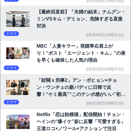
[08月08日15時33分]
【最終回直前】「夫婦の結末」ナムグン・
ミンVSキム・デミョン、危険すぎる直接
対決
ドラマ
[08月08日15時31分]
MBC「人妻キラー」視聴率右肩上が
り！“ポスト「エージェント・キム」”の座
を早くも確保した人気の理由
ドラマ
[08月08日09時37分]
「財閥 x 刑事2」アン・ボヒョン×チョ
ン・ウンチェの新バディに日韓で反
響！“ケミ最高”“このテンポ感がいい”初回
6.1％で好発進
ドラマ
[08月08日09時07分]
Netflix「恋は飴模様」配信開始！チョン・
ヘインの“爆イケ”姿に反響「可愛すぎる」
王道ロコ×ノワール×アクションで注目