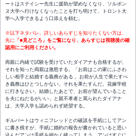
ートはステイシー先生に援助が望めなくなり、ソルボン
ヌ大学へ行けなくなったことを打ち明けて、トロント大
学へ入学できるよう口添えを頼む。
※以下ネタバレ。詳しいあらすじを知りたくない方は、
先に
「■見どころ」をご覧になり、あらすじは視聴後の確
認用にご利用ください。
両親に内緒で試験を受けていたダイアナも合格するが、
それを知った両親は激怒する。「お前はこの家にふさわ
しい相手と結婚する義務がある 。お前が人生で果たすべ
き義務はひとつしかない。それを果たすんだ。花嫁学校
に行きなさい。結婚したあとで、お前が望んでいること
を夫にねだるがいい」と親不孝者と罵られたダイアナ
は、大学入学も認められず絶望する。
ギルバートはウィニフレッドとの破談を手紙にしてアン
に書き残すが、手紙に婚約の報告が書かれていると思い
込んだアンは手紙を細かく破ってしまう。アンはすぐに