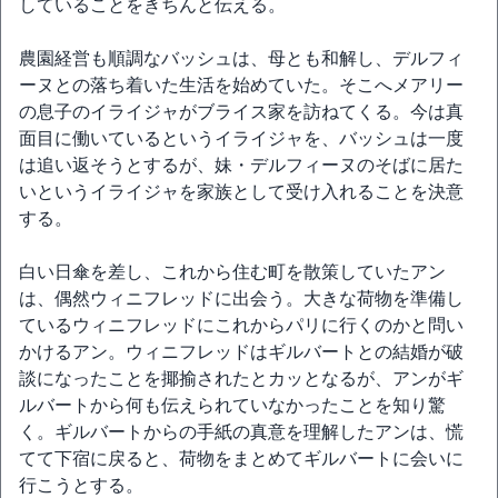
していることをきちんと伝える。
農園経営も順調なバッシュは、母とも和解し、デルフィ
ーヌとの落ち着いた生活を始めていた。そこへメアリー
の息子のイライジャがブライス家を訪ねてくる。今は真
面目に働いているというイライジャを、バッシュは一度
は追い返そうとするが、妹・デルフィーヌのそばに居た
いというイライジャを家族として受け入れることを決意
する。
白い日傘を差し、これから住む町を散策していたアン
は、偶然ウィニフレッドに出会う。大きな荷物を準備し
ているウィニフレッドにこれからパリに行くのかと問い
かけるアン。ウィニフレッドはギルバートとの結婚が破
談になったことを揶揄されたとカッとなるが、アンがギ
ルバートから何も伝えられていなかったことを知り驚
く。ギルバートからの手紙の真意を理解したアンは、慌
てて下宿に戻ると、荷物をまとめてギルバートに会いに
行こうとする。