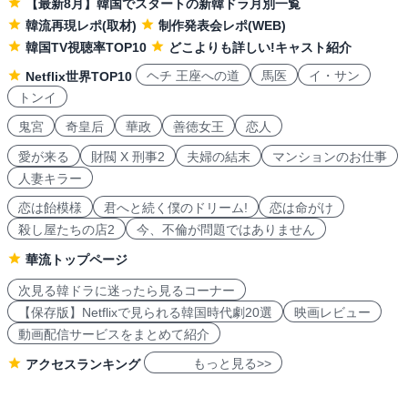
【最新8月】韓国でスタートの新韓ドラ月別一覧
韓流再現レポ(取材)
制作発表会レポ(WEB)
韓国TV視聴率TOP10
どこよりも詳しい!キャスト紹介
ヘチ 王座への道
馬医
イ・サン
Netflix世界TOP10
トンイ
鬼宮
奇皇后
華政
善徳女王
恋人
愛が来る
財閥 X 刑事2
夫婦の結末
マンションのお仕事
人妻キラー
恋は飴模様
君へと続く僕のドリーム!
恋は命がけ
殺し屋たちの店2
今、不倫が問題ではありません
華流トップページ
次見る韓ドラに迷ったら見るコーナー
【保存版】Netflixで見られる韓国時代劇20選
映画レビュー
動画配信サービスをまとめて紹介
もっと見る>>
アクセスランキング