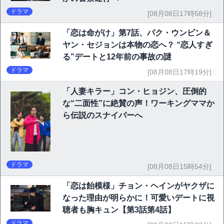
ドラマ
[08月08日17時58分]
「恋は命がけ」第7話、パク・ウンビン＆
ヤン・セジョンは本物の恋へ？ “恋人すぎ
る”デートと12年前の事故の謎
ドラマ
[08月08日17時19分]
「人妻キラー」コン・ヒョジン、圧倒的
な“二面性”に絶賛の声！ワーキングママか
ら伝説のスナイパーへ
ドラマ
[08月08日15時54分]
「恋は飴模様」チョン・ヘインがヤクザに
なった理由が明らかに！可愛いデートに視
聴者も胸キュン【第3話第4話】
ドラマ