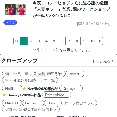
今夜、コン・ヒョジンらに迫る謎の危機
「人妻キラー」営業3課のワークショップ
が一転サバイバルに
ドラマ
[08月07日18時30分]
1
2
3
4
5
6
7
8
9
10
96592
件中
1
～
15
件を表示しています。
クローズアップ
もっと見る
朝ドラ:風、薫る
大河:豊臣兄弟!
VIVANT
2026年夏(7月)国内ドラマ一覧
Netflix
Disney+
Netflix2026年作品
PrimeVideo
Disney+2026年作品
U-NEXT
Lemino
Hulu
韓ドラ歴史コラム
グローバル視点で読む韓国ドラ