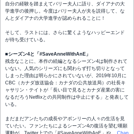
自分の経験を踏まえてバリー夫人に語り、ダイアナの大
学進学の後押し。今度はバリー夫人が夫を説得して、な
んとダイアナの大学進学が認められることに！
そして、ラストには、さらに驚くようなハッピーエンド
が待ち受けている。
■シーズン4と「#SaveAnneWithAnE」
残念なことに、本作の続編となるシーズン4は制作されて
いない。人気のシリーズにも関わらず打ち切りとなって
しまった理由は明らかにされていないが、2019年10月に
CBC（カナダ放送協会：カナダの公共放送局）の社長キ
ャサリン・テイトが「長い目で見るとカナダ産業の害に
なるだろうNetflixとの共同制作は中止にする」と発表して
いる。
まだまだアンたちの成長やアボンリーの人々の生活を見
ていたい。ファンたちによるシーズン4の復活を望む嘆願
運動が、Twitter上での「#SaveAnneWithAnE」や、
Chan