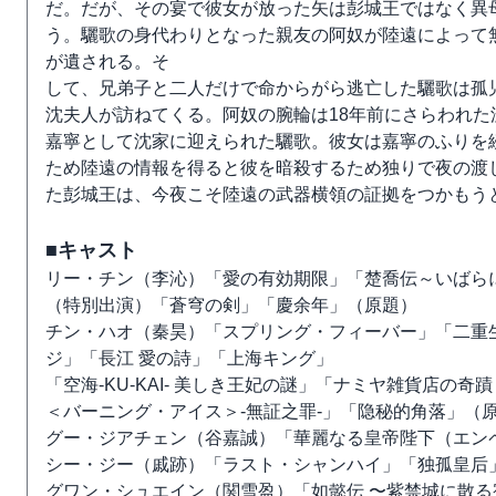
だ。だが、その宴で彼女が放った矢は彭城王ではなく異
う。驪歌の身代わりとなった親友の阿奴が陸遠によって
が遺される。そ
して、兄弟子と二人だけで命からがら逃亡した驪歌は孤
沈夫人が訪ねてくる。阿奴の腕輪は18年前にさらわれた沈
嘉寧として沈家に迎えられた驪歌。彼女は嘉寧のふりを
ため陸遠の情報を得ると彼を暗殺するため独りで夜の渡
た彭城王は、今夜こそ陸遠の武器横領の証拠をつかもうと
■キャスト
リー・チン（李沁）「愛の有効期限」「楚喬伝～いばら
（特別出演）「蒼穹の剣」「慶余年」（原題）
チン・ハオ（秦昊）「スプリング・フィーバー」「二重
ジ」「長江 愛の詩」「上海キング」
「空海-KU-KAI- 美しき王妃の謎」「ナミヤ雑貨店の奇蹟 再
＜バーニング・アイス＞-無証之罪-」「隐秘的角落」（
グー・ジアチェン（谷嘉誠）「華麗なる皇帝陛下（エン
シー・ジー（戚跡）「ラスト・シャンハイ」「独孤皇
グワン・シュエイン（関雪盈）「如懿伝 〜紫禁城に散る