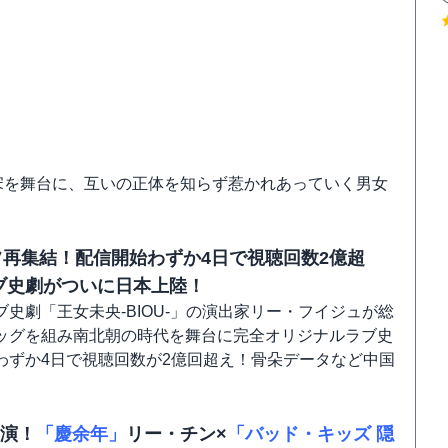
北朝時代の宋を舞台に、互いの正体を知らず惹かれあっていく男女
再集結！配信開始わずか4日で視聴回数2億超
ブ史劇がついに日本上陸！
史劇「王女未央-BIOU-」の演出家リー・フイジュが総
ッグを組み南北朝の時代を舞台に完全オリジナルラブ史
わずか4日で視聴回数が2億回超え！骨朵データなど中国
共演！
「慶余年」
リー・チン×
「バッド・キッズ 隠