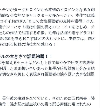
・チンがダークヒロインから本物のヒロインとなる女刺
清純な少女的なキャラクターが多かったが、本作では義
コイイお姉さん"として女性視聴者の支持を獲得！そん
優チン・ハオ！彼は中国の異才ロウ・イエをはじめ、チ
たちの作品で活躍する名優。近年は活躍の場をドラマに
社会現象を巻き起こすほどの大ヒットに。本作では、国と
みのある抜群の演技力で魅せる！
ールの大きさで話題沸騰！！
00を超えるセットはどれも上質で華やかで圧巻の古典美
を隠したまま想い合いあった相手が暗殺対象と分かる結
が切なさを美しく表現され視聴者の涙を誘い大きな話題
、長年彼の暗殺を企てていた。そのために五兵尚書・陸
義母・孫太妃の誕生祝いの宴で踊る舞姫に選ばれたの