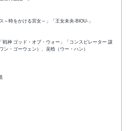
～時をかける宮女～」「王女未央-BIOU-」
戦神 ゴッド・オブ・ウォー」「コンスピレーター 謀
（ワン・ゴーウェン）、吴晗（ウー・ハン）
送