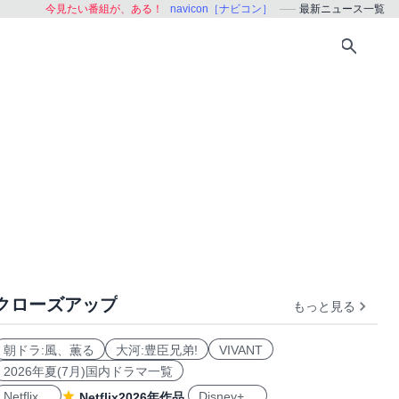
今見たい番組が、ある！
navicon［ナビコン］
最新ニュース一覧
クローズアップ
もっと見る
朝ドラ:風、薫る
大河:豊臣兄弟!
VIVANT
2026年夏(7月)国内ドラマ一覧
Netflix
Disney+
Netflix2026年作品