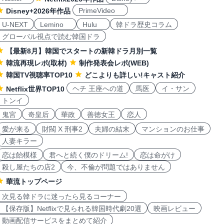
PrimeVideo
Disney+2026年作品
U-NEXT
Lemino
Hulu
韓ドラ歴史コラム
グローバル視点で読む韓国ドラ
【最新8月】韓国でスタートの新韓ドラ月別一覧
韓流再現レポ(取材)
制作発表会レポ(WEB)
韓国TV視聴率TOP10
どこよりも詳しい!キャスト紹介
ヘチ 王座への道
馬医
イ・サン
Netflix世界TOP10
トンイ
鬼宮
奇皇后
華政
善徳女王
恋人
愛が来る
財閥 X 刑事2
夫婦の結末
マンションのお仕事
人妻キラー
恋は飴模様
君へと続く僕のドリーム!
恋は命がけ
殺し屋たちの店2
今、不倫が問題ではありません
華流トップページ
次見る韓ドラに迷ったら見るコーナー
【保存版】Netflixで見られる韓国時代劇20選
映画レビュー
動画配信サービスをまとめて紹介