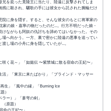
母兄を庇った竟陵王に当たり、陸遠に反撃されてしま
無残に殺され、驪歌の手には彼女から託された腕輪だけ
児院に身を隠す。すると、そんな彼女のもとに将軍家の
家の娘・嘉寧の物だったのだ...。行方不明だった娘・
続けながらも阿奴の仇討ちを諦めてはいなかった。その
し場へ向かう。一方、裏で密かに陸遠の悪事を追ってい
渡し場の小舟に身を隠していたが...。
に咲く花～」「如懿伝 〜紫禁城に散る宿命の王妃〜」
生活」「東京に来たばかり」「ブラインド・マッサー
生」「風中の縁」「Burning Ice
原題）
ペラー）」「蒼穹の剣」
后」（原題）
宿命の王妃〜」