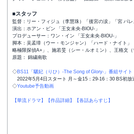
■スタッフ
監督：リー・フィジュ（李慧珠）「後宮の涙」「宮 パレス
演出：ホアン・ビン 「王女未央-BIOU-」
プロデューサー：ワン・イン 「王女未央-BIOU-」
脚本：吴孟璋（ウー・モンジャン）「ハード・ナイト」「
略極限探偵A+」、施若旻（シー・ルオミン）、王格文
原題： 錦繍南歌
◇
BS11「驪妃（りひ）-The Song of Glory-」番組サイト
2022年5月4日スタート 月～金15：29-16：30 BS初放
◇
Youtube予告動画
【華流ドラマ】
【作品詳細】
【各話あらすじ】