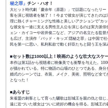
秘之罪」
チン・ハオ！
大ヒット時代劇「慶余年（原題）」で話題になったリー
客を演じ視聴者を魅了！！今まで彼女が演じてきたのは
理に熱くチャーミングな性格と美しいアクションで"カッ
な彼女を一途に支える男性主人公を演じるのは実力派俳
ェン・カイコーや岩井俊二など、アジアの名立たる監督
も広げ、主演作「バッド・キッズ 隠秘之罪」は中国で
民を第一に思い、私利私欲で動く奸臣たちと闘う王を深
■セット数は1000以上！映画のような壮大なスケ
本作は第1話から視聴者に映像美でも衝撃を与えた。10
が描かれている。特に物語の山場のひとつである、身分
婚式のシーンでは、衣装、メイク、美術、照明など全て
となった！
■あらすじ
朱雀盟の刺客として育った驪歌は彭城王を親の仇と信じ
遠に近づいた彼女はついに絶好の機会を得る。彭城王の