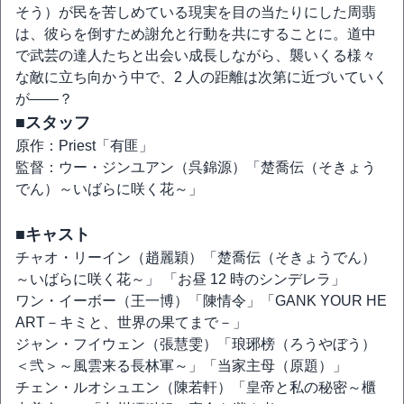
そう）が民を苦しめている現実を目の当たりにした周翡
は、彼らを倒すため謝允と行動を共にすることに。道中
で武芸の達人たちと出会い成長しながら、襲いくる様々
な敵に立ち向かう中で、2 人の距離は次第に近づいていく
が――？
■スタッフ
原作：Priest「有匪」
監督：ウー・ジンユアン（呉錦源）「楚喬伝（そきょう
でん）～いばらに咲く花～」
■キャスト
チャオ・リーイン（趙麗穎）「楚喬伝（そきょうでん）
～いばらに咲く花～」 「お昼 12 時のシンデレラ」
ワン・イーボー（王一博）「陳情令」「GANK YOUR HE
ART－キミと、世界の果てまで－」
ジャン・フイウェン（張慧雯）「琅琊榜（ろうやぼう）
＜弐＞～風雲来る長林軍～」「当家主母（原題）」
チェン・ルオシュエン（陳若軒）「皇帝と私の秘密～櫃