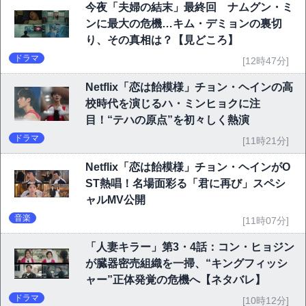
今夜「夫婦の結末」最終回 ナムグン・ミ
ンに最大の危機…キム・デミョンの裏切
り、その真相は？【見どころ】
ドラマ
[12時47分]
Netflix「恋は飴模様」チョン・ヘインの高
校時代を演じるハ・ミンヒョクに注
目！“テハの原点”を初々しく熱演
ドラマ
[11時21分]
Netflix「恋は飴模様」チョン・ヘインがO
ST熱唱！名場面彩る「君に再び」スペシ
ャルMV公開
音楽
[11時07分]
「人妻キラー」第3・4話：コン・ヒョジン
が臓器密売組織を一掃、“キングフィッシ
ャー”正体発覚の危機へ【ネタバレ】
ドラマ
[10時12分]