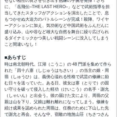
せない相性の良さを引き出す熟練の手腕を発揮！さら
に、「岳飛伝‒THE LAST HERO‒」などで武術指導を担
当してきたスタッフがアクションを演出したことで、息
もつかせぬ大迫力のバトルシーンが完成！殺陣、ワイヤ
ーアクションに加え、気功術など中国武術をふんだんに
盛り込み、山や谷など雄大な自然を舞台に繰り広げられ
るダイナミックかつ美しい戦闘シーンに没入してしまう
こと間違いなし！
■あらすじ
時は南北朝時代。江湖（こうこ）の 48 門派を集めて作ら
れた「四十八寨（しじゅうはちさい）」の当主の娘・周
翡（しゅうひ）は、義侠心溢れる性格で武芸の修練に励
む日々を送っていた。ある日、彼女は寨（とりで）の固
い守りを破って侵入した軽功（けいこう）の名手・謝允
（しゃいん）と出会う。彼の届けた文により、周翡の父
親は山を下り、父娘は離れ離れになってしまう。修練を
続け成果を認められた周翡は、任務のために下山した先
で謝允と再会。そんな中、宿敵の地煞山荘（ちさつさん