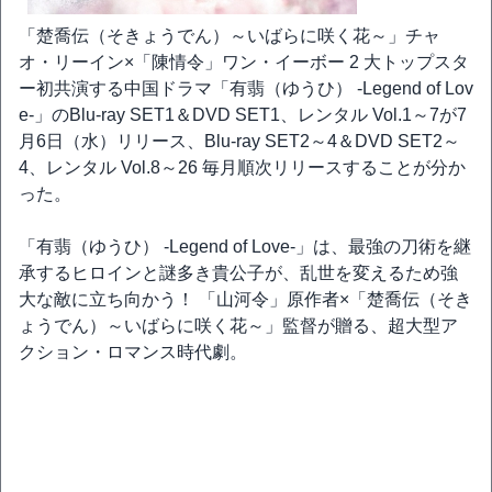
「楚喬伝（そきょうでん）～いばらに咲く花～」チャ
オ・リーイン×「陳情令」ワン・イーボー 2 大トップスタ
ー初共演する中国ドラマ「有翡（ゆうひ） -Legend of Lov
e-」のBlu-ray SET1＆DVD SET1、レンタル Vol.1～7が7
月6日（水）リリース、Blu-ray SET2～4＆DVD SET2～
4、レンタル Vol.8～26 毎月順次リリースすることが分か
った。
「有翡（ゆうひ） -Legend of Love-」は、最強の刀術を継
承するヒロインと謎多き貴公子が、乱世を変えるため強
大な敵に立ち向かう！ 「山河令」原作者×「楚喬伝（そき
ょうでん）～いばらに咲く花～」監督が贈る、超大型ア
クション・ロマンス時代劇。