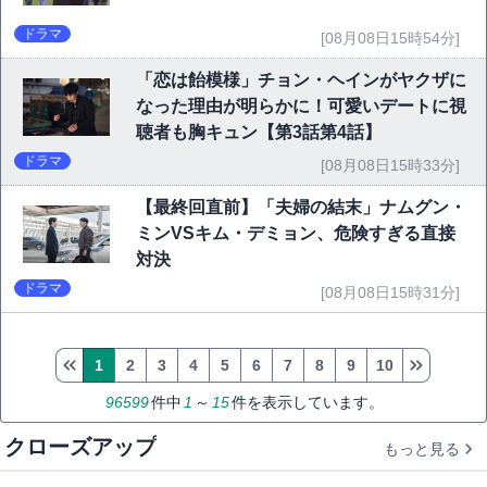
ドラマ
[08月08日15時54分]
「恋は飴模様」チョン・ヘインがヤクザに
なった理由が明らかに！可愛いデートに視
聴者も胸キュン【第3話第4話】
ドラマ
[08月08日15時33分]
【最終回直前】「夫婦の結末」ナムグン・
ミンVSキム・デミョン、危険すぎる直接
対決
ドラマ
[08月08日15時31分]
1
2
3
4
5
6
7
8
9
10
96599
件中
1
～
15
件を表示しています。
クローズアップ
もっと見る