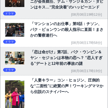
ニが会長就任、ナム・サンジ＆カン・ダビ
ンはキス…“完全決着”のハッピーエンド
ドラマ
[08月08日19時12分]
「マンションのお仕事」第9話：チソン、
パク・ビョンウンの殺人指示に直面！まさ
かの警察連行へ
ドラマ
[08月08日17時58分]
「恋は命がけ」第7話、パク・ウンビン＆
ヤン・セジョンは本物の恋へ？ “恋人すぎ
る”デートと12年前の事故の謎
ドラマ
[08月08日17時19分]
「人妻キラー」コン・ヒョジン、圧倒的
な“二面性”に絶賛の声！ワーキングママか
ら伝説のスナイパーへ