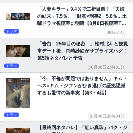
「人妻キラー」9.4％で二桁目前！「夫婦
の結末」7.5％、「財閥×刑事2」5.8％…土
曜ドラマ視聴率に明暗【8月8日視聴率TO
P10】
ドラマ
[08時51分]
「告白－25年目の秘密－」松村北斗と観覧
車デート後、岡崎紗絵がサプライズハグ！
第5話ネタバレと予告
ドラマ
[08月08日23時31分]
「今、不倫が問題ではありません」キム・
ヘス×キム・ジフンがひき逃げの証拠隠滅
するも驚愕の新事実【第3・4話】
ドラマ
[08月08日20時04分]
【最終回ネタバレ】「紅い真珠」パク・ジ