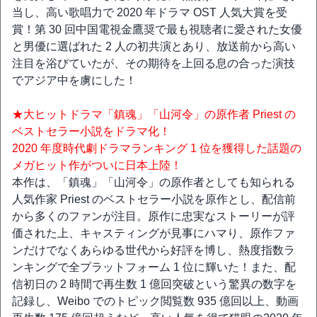
当し、高い歌唱力で 2020 年ドラマ OST 人気大賞を受
賞！第 30 回中国電視金鷹奨で最も視聴者に愛された女優
と男優に選ばれた 2 人の初共演とあり、放送前から高い
注目を浴びていたが、その期待を上回る息の合った演技
でアジア中を虜にした！
★大ヒットドラマ「鎮魂」「山河令」の原作者 Priest の
ベストセラー小説をドラマ化！
2020 年度時代劇ドラマランキング 1 位を獲得した話題の
メガヒット作がついに日本上陸！
本作は、「鎮魂」「山河令」の原作者としても知られる
人気作家 Priest のベストセラー小説を原作とし、配信前
から多くのファンが注目。原作に忠実なストーリーが評
価された上、キャスティングが見事にハマり、原作ファ
ンだけでなくあらゆる世代から好評を博し、熱度指数ラ
ンキングで全プラットフォーム 1 位に輝いた！また、配
信初日の 2 時間で再生数 1 億回突破という驚異の数字を
記録し、Weibo でのトピック閲覧数 935 億回以上、動画