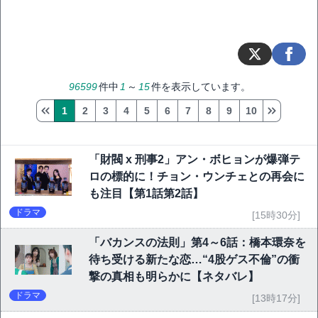
96599
件中
1
～
15
件を表示しています。
1
2
3
4
5
6
7
8
9
10
「財閥 x 刑事2」アン・ボヒョンが爆弾テ
ロの標的に！チョン・ウンチェとの再会に
も注目【第1話第2話】
ドラマ
[15時30分]
「バカンスの法則」第4～6話：橋本環奈を
待ち受ける新たな恋…“4股ゲス不倫”の衝
撃の真相も明らかに【ネタバレ】
ドラマ
[13時17分]