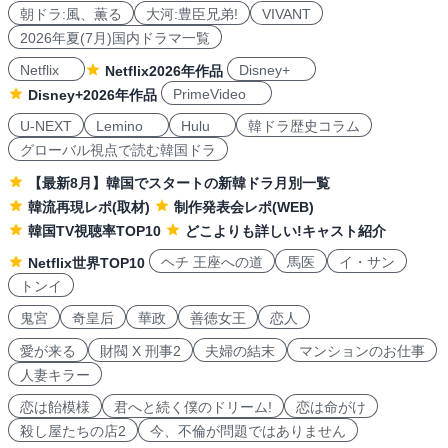
朝ドラ:風、薫る
大河:豊臣兄弟!
VIVANT
2026年夏(7月)国内ドラマ一覧
Netflix
Disney+
Netflix2026年作品
PrimeVideo
Disney+2026年作品
U-NEXT
Lemino
Hulu
韓ドラ歴史コラム
グローバル視点で読む韓国ドラ
【最新8月】韓国でスタートの新韓ドラ月別一覧
韓流再現レポ(取材)
制作発表会レポ(WEB)
韓国TV視聴率TOP10
どこよりも詳しい!キャスト紹介
ヘチ 王座への道
馬医
イ・サン
Netflix世界TOP10
トンイ
鬼宮
奇皇后
華政
善徳女王
恋人
愛が来る
財閥 X 刑事2
夫婦の結末
マンションのお仕事
人妻キラー
恋は飴模様
君へと続く僕のドリーム!
恋は命がけ
殺し屋たちの店2
今、不倫が問題ではありません