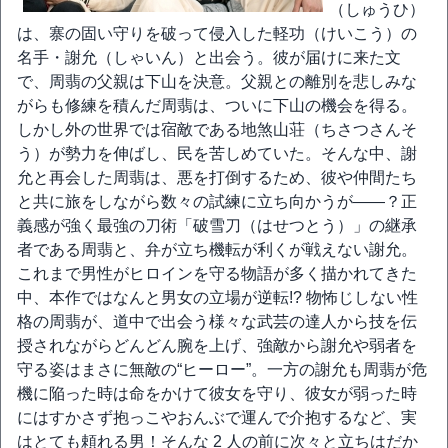
（しゅうひ）
は、寨の固い守りを破って侵入した軽功（けいこう）の
名手・謝允（しゃいん）と出会う。彼が届けに来た文
で、周翡の父親は下山を決意。父親との離別を悲しみな
がらも修練を積んだ周翡は、ついに下山の機会を得る。
しかし外の世界では宿敵である地煞山荘（ちさつさんそ
う）が勢力を伸ばし、民を苦しめていた。そんな中、謝
允と再会した周翡は、悪を打倒するため、彼や仲間たち
と共に旅をしながら数々の試練に立ち向かうが――？正
義感が強く最強の刀術「破雪刀（はせつとう）」の継承
者である周翡と、弁が立ち機転が利くが戦えない謝允。
これまで男性がヒロインを守る物語が多く描かれてきた
中、本作ではなんと男女の立場が逆転!? 物怖じしない性
格の周翡が、道中で出会う様々な武芸の達人から技を伝
授されながらどんどん腕を上げ、強敵から謝允や弱者を
守る姿はまさに無敵の“ヒーロー”。一方の謝允も周翡が危
機に陥った時は命をかけて彼女を守り、彼女が弱った時
にはすかさず抱っこやおんぶで運んで介抱するなど、実
はとても頼れる男！そんな 2 人の前に次々と立ちはだか