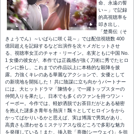
命、永遠の誓
い～」で記録
的高視聴率を
叩き出し、
「楚喬伝（そ
きょうでん）～いばらに咲く花～」では配信視聴数 400
億回超えを記録するなど出演作を次々メガヒットさせ
る、視聴率女王のチャオ・リーイン。名実ともに中国 No.
1 女優の彼女が、本作では正義感が強く刀術に秀でたヒロ
インに扮し、これまでの作品以上に本格的な殺陣を披
露。力強くキレのある華麗なアクションで、女優として
の新境地を開拓した！ 共に陰謀に立ち向かうパートナー
には、大ヒットドラマ「陳情令」で一躍トップスターの
仲間入りを果たし、日本でも多くのファンを持つワン・
イーボー。今作では、軽妙洒脱でお茶目だがとある秘密
を抱えた謎多き青年を熱演！飄々としてヒロインをから
かってばかりいるかと思えば、実は博識で男気があり、
高貴さも漂わせるミステリアスな役どころで多彩な魅力
を発揮している！また、挿入歌「熹微(シーウェイ)」を担