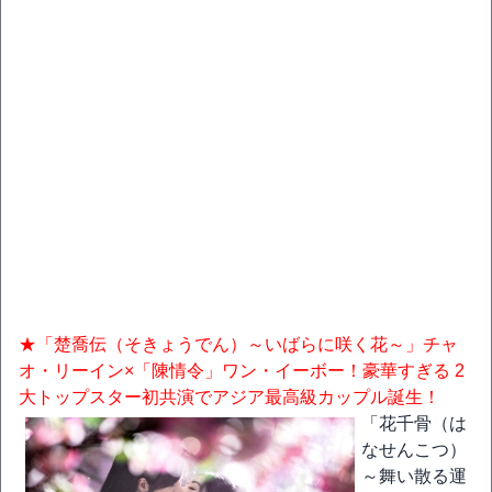
★「楚喬伝（そきょうでん）～いばらに咲く花～」チャ
オ・リーイン×「陳情令」ワン・イーボー！豪華すぎる 2
大トップスター初共演でアジア最高級カップル誕生！
「花千骨（は
なせんこつ）
～舞い散る運