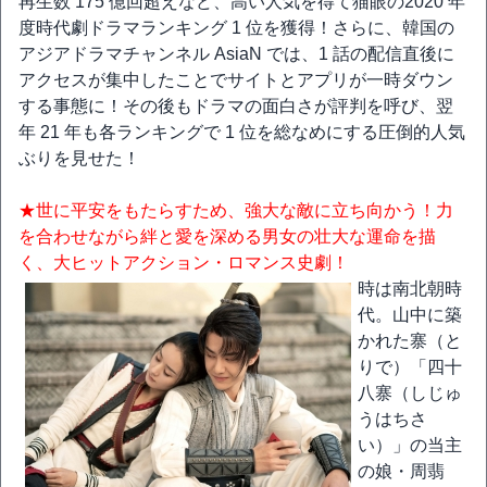
再生数 175 億回超えなど、高い人気を得て猫眼の2020 年
度時代劇ドラマランキング 1 位を獲得！さらに、韓国の
アジアドラマチャンネル AsiaN では、1 話の配信直後に
アクセスが集中したことでサイトとアプリが一時ダウン
する事態に！その後もドラマの面白さが評判を呼び、翌
年 21 年も各ランキングで 1 位を総なめにする圧倒的人気
ぶりを見せた！
★世に平安をもたらすため、強大な敵に立ち向かう！力
を合わせながら絆と愛を深める男女の壮大な運命を描
く、大ヒットアクション・ロマンス史劇！
時は南北朝時
代。山中に築
かれた寨（と
りで）「四十
八寨（しじゅ
うはちさ
い）」の当主
の娘・周翡