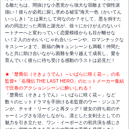
る敵たちは、間抜けな小悪党から強大な宿敵まで個性派
揃い！彼らが必死に探し求める秘宝“海天一色（かいてん
いっしき）”とは果たして何なのか？そして、悪を倒すた
めの同志だった周翡と謝允が、徐々にかけがえのないパ
ートナーへと変わっていく恋愛模様からも目が離せな
い！2 人のかわいいじゃれ合いシーンや、ロマンチックな
キスシーンまで、眼福の胸キュンシーンも満載！仲間た
ちと共に助け合いながら困難を乗り越えて成長し、愛を
育んでいく彼らに待ち受ける感動のラストは必見だ！
★「楚喬伝（そきょうでん）～いばらに咲く花～」の名
監督×「岳飛伝 THE LAST HERO」のヒットメーカー集結
で圧巻のアクションシーンに酔いしれる！
「楚喬伝（そきょうでん）～いばらに咲く花～」など
数々のヒットドラマを手掛ける名監督のウー・ジンユア
ンが、チャオ・リーインと再タッグ！彼女の持ち前のチ
ャーミングさを活かしながら、凛とした女剣士としての
魅力を引き立たせ、ワン・イーボーとの初共演を感じさ