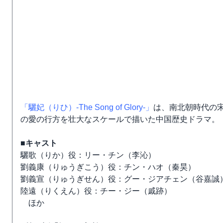
「驪妃（りひ）-The Song of Glory-」
は、南北朝時代の
の愛の行方を壮大なスケールで描いた中国歴史ドラマ。
■キャスト
驪歌（りか）役：リー・チン（李沁）
劉義康（りゅうぎこう）役：チン・ハオ（秦昊）
劉義宣（りゅうぎせん）役：グー・ジアチェン（谷嘉誠
陸遠（りくえん）役：チー・ジー（戚跡）
ほか