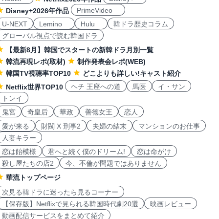
PrimeVideo
Disney+2026年作品
U-NEXT
Lemino
Hulu
韓ドラ歴史コラム
グローバル視点で読む韓国ドラ
【最新8月】韓国でスタートの新韓ドラ月別一覧
韓流再現レポ(取材)
制作発表会レポ(WEB)
韓国TV視聴率TOP10
どこよりも詳しい!キャスト紹介
ヘチ 王座への道
馬医
イ・サン
Netflix世界TOP10
トンイ
鬼宮
奇皇后
華政
善徳女王
恋人
愛が来る
財閥 X 刑事2
夫婦の結末
マンションのお仕事
人妻キラー
恋は飴模様
君へと続く僕のドリーム!
恋は命がけ
殺し屋たちの店2
今、不倫が問題ではありません
華流トップページ
次見る韓ドラに迷ったら見るコーナー
【保存版】Netflixで見られる韓国時代劇20選
映画レビュー
動画配信サービスをまとめて紹介