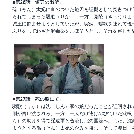
■第26話「短刀の出所」
孫（そん）太妃に血のついた短刀を証拠として突きつけ
られてしまった驪歌（りか）。一方、竟陵（きょうりょ
城王に飲ませようとしていたが、突然、驪歌を連れて現
ふりをしてわざと解毒薬をこぼそうとし、それを察した
■第27話「死の淵にて」
驪歌（りか）は沈（しん）家の娘だったことが証明され
刑が言い渡される。一方、一人だけ逃げのびていた沈楓
ん）の助けを得て綏遠軍と合流し北の国境へ。また、沈
ようとする孫（そん）太妃の企みを阻む。そして翌日、