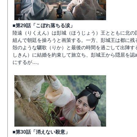
■第29話「こぼれ落ちる涙」
陸遠（りくえん）は彭城（ほうじょう）王とともに北の
組んで朝廷を操ろうと画策する。一方、彭城王は都に残
殻のような驪歌（りか）と最後の時間を過ごして出陣す
しきん）に結婚を約束して旅立ち、彭城王から隠居を認
にするが…。
■第30話「消えない殺意」