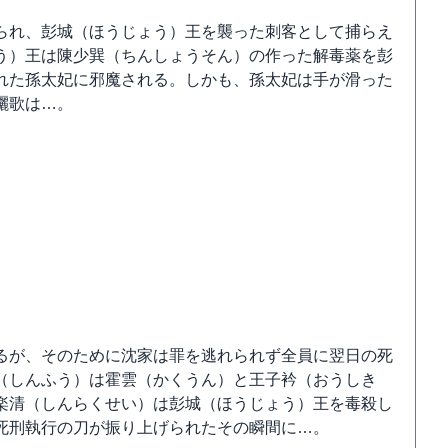
られ、彭城（ほうじょう）王を襲った刺客として捕らえ
う）王は陳少巽（ちんしょうそん）の作った解毒薬を彭
れた孫太妃に邪魔される。しかも、孫太妃は手が滑った
驪歌は…。
るが、そのために沈家は罪を逃れられず全員に翌日の死
（しんふう）は霍雲（かくうん）と王子衿（おうしき
楽清（しんらくせい）は彭城（ほうじょう）王を毒殺し
死刑執行の刀が振り上げられたその瞬間に…。