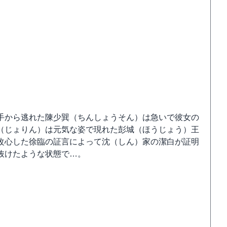
手から逃れた陳少巽（ちんしょうそん）は急いで彼女の
（じょりん）は元気な姿で現れた彭城（ほうじょう）王
改心した徐臨の証言によって沈（しん）家の潔白が証明
抜けたような状態で…。