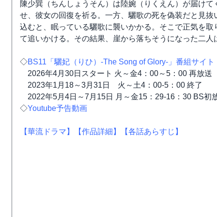
陳少巽（ちんしょうそん）は陸婉（りくえん）が届けて
せ、彼女の回復を祈る。一方、驪歌の死を偽装だと見抜
込むと、眠っている驪歌に襲いかかる。そこで正気を取
て追いかける。その結果、崖から落ちそうになった二人
◇
BS11「驪妃（りひ）-The Song of Glory-」番組サイト
2026年4月30日スタート 火～金4：00～5：00 再放送
2023年1月18～3月31日 火～土4：00-5：00 終了
2022年5月4日～7月15日 月～金15：29-16：30 BS
◇
Youtube予告動画
【華流ドラマ】
【作品詳細】
【各話あらすじ】