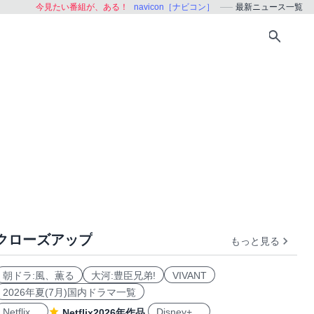
今見たい番組が、ある！
navicon［ナビコン］
最新ニュース一覧
クローズアップ
もっと見る
朝ドラ:風、薫る
大河:豊臣兄弟!
VIVANT
2026年夏(7月)国内ドラマ一覧
Netflix
Disney+
Netflix2026年作品