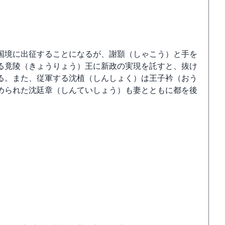
国境に出征することになるが、謝顥（しゃこう）と手を
る竟陵（きょうりょう）王に新政の実現を託すと、抜け
る。また、従軍する沈植（しんしょく）は王子衿（おう
められた沈廷章（しんていしょう）も妻とともに都を後