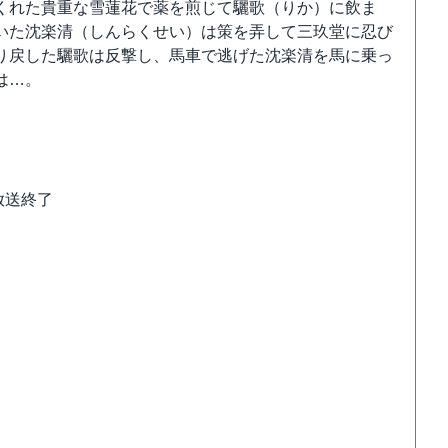
くれた貴重な雪蓮花で薬を煎じて驪歌（りか）に飲ま
いた沈楽清（しんらくせい）は策を弄して三玖堂に忍び
り戻した驪歌は反撃し、馬車で逃げた沈楽清を馬に乗っ
は…。
初放送終了