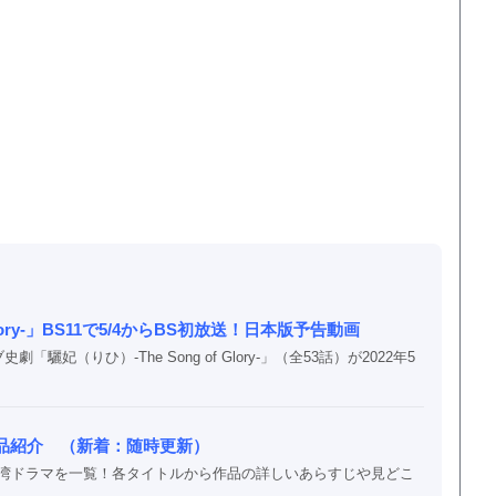
lory-」BS11で5/4からBS初放送！日本版予告動画
（りひ）-The Song of Glory-」（全53話）が2022年5
品紹介 （新着：随時更新）
、台湾ドラマを一覧！各タイトルから作品の詳しいあらすじや見どこ