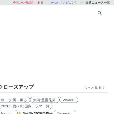
今見たい番組が、ある！
navicon［ナビコン］
最新ニュース一覧
クローズアップ
もっと見る
朝ドラ:風、薫る
大河:豊臣兄弟!
VIVANT
2026年夏(7月)国内ドラマ一覧
Netflix
Disney+
Netflix2026年作品