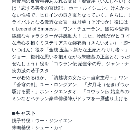
尚食局の反骨精神あふれる女官・殷紫萍（いんしへい）
は「恋する美食の宮廷記」 ホー・ルイシエン。けんかっ
ない性格で、ヒロインの良き友となっていく。さらに、ヒ
ライバルとなる優秀な女官・蘇月華（そげつか）役には「
e Legend of Empress-」 ワン・チューラン。嫉妬や
繊細なキャラクターが共感度大！ また、冷酷だがヒロ 
な恋心を抱くミステリアスな錦衣衛（きんいえい）・游
いつはん）役を「金枝 玉葉～新たな王妃となりし者～」
ジョー、複雑な思いを抱えながら朱瞻基の正室とな った
ぜんしょう）役を「コウラン伝 始皇帝の母」ジャン・ナ
実力派の若手スタ
ーが務めるほか、「清越坊の女たち～当家主母～」ワン
「蒼穹の剣」ユー・ロングアン、 「夕月花（せきげつか
駆ける愛～」ホン・ジエンタオ、「コウラン伝 始皇帝の
ミンなどベテラン豪華俳優陣がドラマを一層盛り上げる
■キャスト
姚子衿役：ウー・ジンイエン
朱瞻基役：シュー・カイ