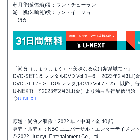
苏月华(蘇懷瑜)役：ワン・チューラン
游一帆(朱瞻礼)役：ワン・イージョー
ほか
「尚食（しょうしょく）～美味なる恋は紫禁城で～」
DVD-SET1 & レンタルDVD Vol.1～6 2023年2月3
DVD-SET2～SET3＆レンタルDVD Vol.7～25 以
U-NEXTにて2023年2月3日(金）より独占先行配信開始
◇
U-NEXT
原題：尚食／製作：2022 年／中国／全 40 話
発売・販売元：NBC ユニバーサル・エンターテイメント
© 2022 Huanyu Entertainment Co., Ltd.