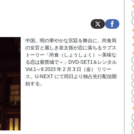
中国、明の華やかな宮廷を舞台に、尚食局
の女官と麗しき皇太孫が恋に落ちるラブス
トーリー「尚食（しょうしょく）～美味な
る恋は紫禁城で～」DVD-SET1＆レンタル
Vol.1～6 2023 年 2 月 3 日（金） リリー
ス、U-NEXT にて同日より独占先行配信開
始する。