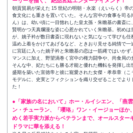
ーリーを描く、 絶品宮廷エンターテイメント！
朝貢貿易が栄えた 15 世紀の明朝・永楽（えいらく）
食文化にも重きを置いていた。そんな宮中の食事を司る
ん）は、幼い頃に一目惚れした皇太孫・朱瞻基の書斎に
賢明かつ天真爛漫な姿に心惹かれていく朱瞻基。初めは
が、姚子衿が数日書斎に現れないと気になって学びも任
温め上着をかけてあげるなど、ときおり見せる純情で一
に宮廷に入った姚子衿と朱瞻基の恋は一筋縄ではいかず…!
マンスに加え、野望渦巻く宮中の権力闘争や、尚食局の
そんな中、妃たちにも勝る才能と優れた機転を発揮し出
盛期を築いた宣徳帝と彼に寵愛された女傑・孝恭章（こ
モデルに、史実とフィクションを織り交ぜることでより
た！
●「家族の名において」ホー・ルイシエン、「燕
ン・チューラン、「瓔珞」ワン・イージョーほか
めく若手実力派からベテランまで、オールスター
ドラマに華を添える！