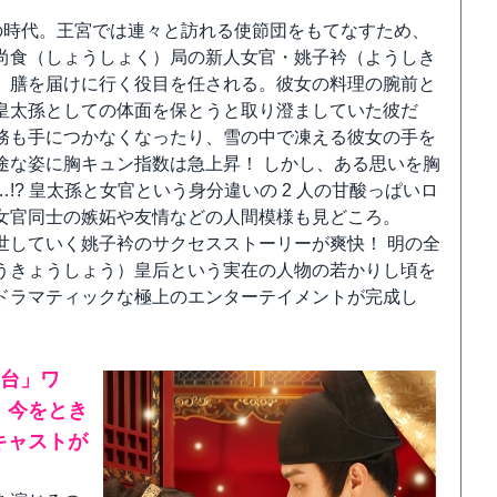
帝の時代。王宮では連々と訪れる使節団をもてなすため、
尚食（しょうしょく）局の新人女官・姚子衿（ようしき
、膳を届けに行く役目を任される。彼女の料理の腕前と
皇太孫としての体面を保とうと取り澄ましていた彼だ
務も手につかなくなったり、雪の中で凍える彼女の手を
途な姿に胸キュン指数は急上昇！ しかし、ある思いを胸
? 皇太孫と女官という身分違いの 2 人の甘酸っぱいロ
女官同士の嫉妬や友情などの人間模様も見どころ。
世していく姚子衿のサクセスストーリーが爽快！ 明の全
うきょうしょう）皇后という実在の人物の若かりし頃を
ドラマティックな極上のエンターテイメントが完成し
雲台」ワ
、今をとき
キャストが