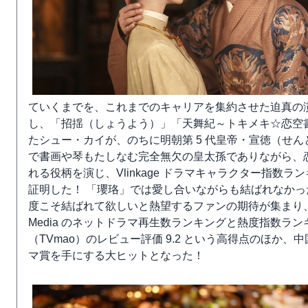
ていくまでを、これまでのキャリアを集約させた迫真の
し、「招揺（しょうよう）」「天舞紀～トキメキ☆恋空
たシュー・カイが、のちに明朝第 5 代皇帝・宣徳（せ
で書画や琴もたしなむ完全無欠の皇太孫でありながら、
れる役柄を演じ、Vlinkage ドラマキャラクター指数
証明した！ 「瓔珞」では愛し合いながらも結ばれなかっ
度こそ結ばれて欲しいと熱望するファンの期待が集まり、1 
Media のネットドラマ再生数ランキングと熱度指数ラン
（TVmao）のレビュー評価 9.2 という高得点のほか、
マ賞を手にする大ヒットとなった！