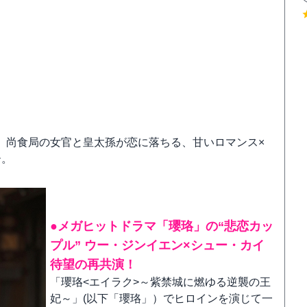
、尚食局の女官と皇太孫が恋に落ちる、甘いロマンス×
ー。
●メガヒットドラマ「瓔珞」の“悲恋カッ
プル” ウー・ジンイエン×シュー・カイ
待望の再共演！
「瓔珞<エイラク>～紫禁城に燃ゆる逆襲の王
妃～」(以下「瓔珞」）でヒロインを演じて一