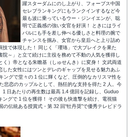
躍スターダムにのし上がり、フォーブス中国
セレブランキングにもランクインするなど今
最も波に乗っているウー・ジンイエンが、聡
明で正義感の強い女官を好演！ ときにはライ
バルにも手を差し伸べる優しさと料理の腕で
チャンスを掴み、女官から皇后へと上り詰め
演技で体現した！ 同じく「瓔珞」で大ブレイクを果た
書院～」と立て続けに主役を務めて不動の人気を獲得し
んとく）帝となる朱瞻基（しゅせんき）に変身！ 文武両道
恋した女性にはツンとデレのギャップを見せる魅力あふ
ランキングで堂々の 1 位に輝くなど、圧倒的なカリスマ性を
た悲恋のカップルとして、熱狂的な支持を得た 2 人。今
日あたりの再生数は最高 1.4 億回を記録し、Guduo
キングで 1 位を獲得！ その後も快進撃を続け、電視猫
中国の伝統ある授賞式・第 32 回“牡丹奨”で優秀テレビドラ