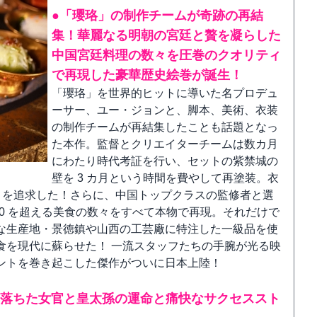
●「瓔珞」の制作チームが奇跡の再結
集！華麗なる明朝の宮廷と贅を凝らした
中国宮廷料理の数々を圧巻のクオリティ
で再現した豪華歴史絵巻が誕生！
「瓔珞」を世界的ヒットに導いた名プロデュ
ーサー、ユー・ジョンと、脚本、美術、衣装
の制作チームが再結集したことも話題となっ
た本作。監督とクリエイターチームは数カ月
にわたり時代考証を行い、セットの紫禁城の
壁を 3 カ月という時間を費やして再塗装。衣
ルさを追求した！さらに、中国トップクラスの監修者と選
000 を超える美食の数々をすべて本物で再現。それだけで
な生産地・景徳鎮や山西の工芸廠に特注した一級品を使
食を現代に蘇らせた！ 一流スタッフたちの手腕が光る映
ントを巻き起こした傑作がついに日本上陸！
に落ちた女官と皇太孫の運命と痛快なサクセススト