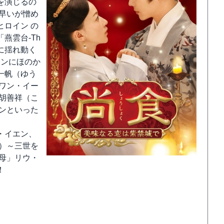
を演じるの
早いが憎め
ロイン の
燕雲台-Th
愛情に揺れ動く
インにほのか
一帆（ゆう
ワン・イー
胡善祥（こ
ンといった
・イエン、
）～三世を
母」リウ・
！