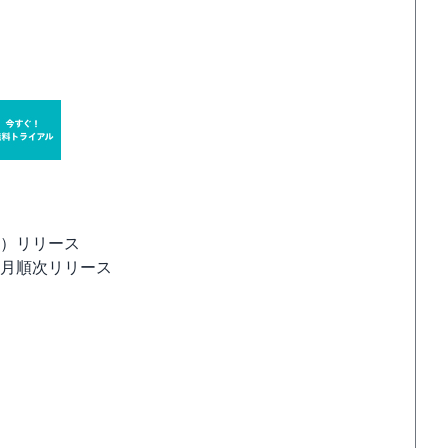
日(金）リリース
降、毎月順次リリース