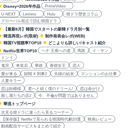
PrimeVideo
Disney+2026年作品
U-NEXT
Lemino
Hulu
韓ドラ歴史コラム
グローバル視点で読む韓国ドラ
【最新8月】韓国でスタートの新韓ドラ月別一覧
韓流再現レポ(取材)
制作発表会レポ(WEB)
韓国TV視聴率TOP10
どこよりも詳しい!キャスト紹介
ヘチ 王座への道
馬医
イ・サン
Netflix世界TOP10
トンイ
鬼宮
奇皇后
華政
善徳女王
恋人
愛が来る
財閥 X 刑事2
夫婦の結末
マンションのお仕事
人妻キラー
恋は飴模様
君へと続く僕のドリーム!
恋は命がけ
殺し屋たちの店2
今、不倫が問題ではありません
華流トップページ
次見る韓ドラに迷ったら見るコーナー
【保存版】Netflixで見られる韓国時代劇20選
映画レビュー
動画配信サービスをまとめて紹介