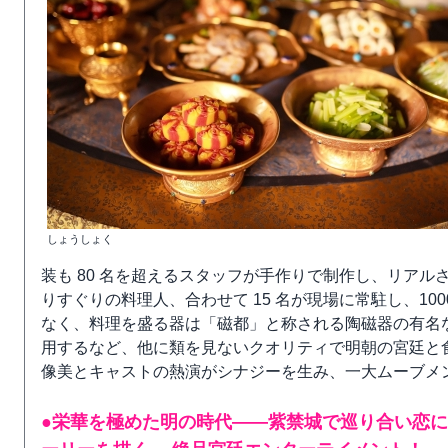
しょうしょく
装も 80 名を超えるスタッフが手作りで制作し、リア
りすぐりの料理人、合わせて 15 名が現場に常駐し、1
なく、料理を盛る器は「磁都」と称される陶磁器の有名
用するなど、他に類を見ないクオリティで明朝の宮廷と
像美とキャストの熱演がシナジーを生み、一大ムーブメ
●栄華を極めた明の時代――紫禁城で巡り合い恋