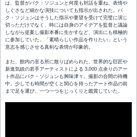
は、監督がパク・ソジュンと何度も対話を重ね、表情や
しぐさなど細かな演技についても指示が出された。パ
ク・ソジュンはそうした指示や要望を受けて完璧に演じ
切っただけでなく、時には自身のアイデアを監督と議論
しながら提案し撮影本番に生かすなど、演出にも積極的
に参加していた。「素晴らしい作品を作りたい」という
意志を感じさせる真剣な表情が印象的。
また、館内の至る所に散りばめられた、世界的な巨匠や
新進気鋭の若手アーティストによる 3,000 点余りのアー
ト作品にパク・ソジュンも興味津々。撮影の合間の待機
中、少しでも時間が空くと関心を持ったアート作品の前
まで足を運び、一つ一つをじっくりと鑑賞していた。