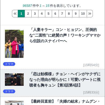
96587
件中
1
～
15
件を表示しています。
1
2
3
4
5
6
7
8
9
10
「人妻キラー」コン・ヒョジン、圧倒的
な“二面性”に絶賛の声！ワーキングママか
ら伝説のスナイパーへ
ドラマ
[15時54分]
「恋は飴模様」チョン・ヘインがヤクザに
なった理由が明らかに！可愛いデートに視
聴者も胸キュン【第3話第4話】
ドラマ
[15時33分]
【最終回直前】「夫婦の結末」ナムグン・