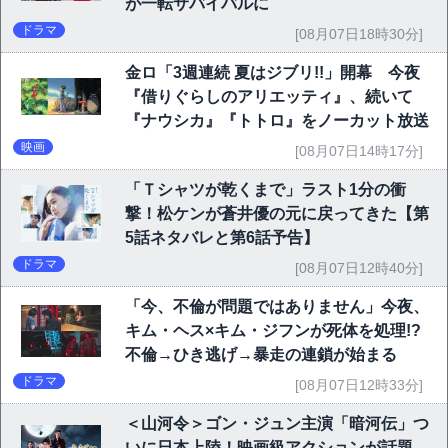
が一転サバイバルに
ドラマ
[08月07日18時30分]
金ロ「3週連続 夏はジブリ!!」開幕 今夜
『借りぐらしのアリエッティ』、続いて
『ナウシカ』『トトロ』をノーカット放送
映画
[08月07日14時17分]
「Ｔシャツが乾くまで」ラスト1分の衝
撃！松ケンが蒼井優の元に戻ってきた【第
5話ネタバレと第6話予告】
ドラマ
[08月07日12時40分]
「今、不倫が問題ではありません」今夜、
キム・ヘス×キム・ジフンが死体を処理!?
不倫→ひき逃げ→暴走の連鎖が始まる
ドラマ
[08月07日12時33分]
＜山河令＞ゴン・ジュン主演「暗河伝」つ
いに日本上陸！映画級アクションが話題、