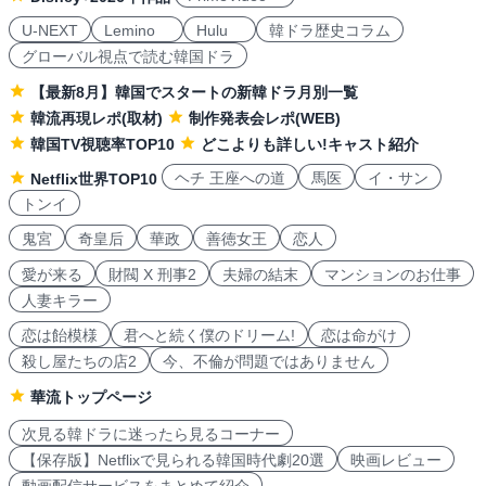
U-NEXT
Lemino
Hulu
韓ドラ歴史コラム
グローバル視点で読む韓国ドラ
【最新8月】韓国でスタートの新韓ドラ月別一覧
韓流再現レポ(取材)
制作発表会レポ(WEB)
韓国TV視聴率TOP10
どこよりも詳しい!キャスト紹介
ヘチ 王座への道
馬医
イ・サン
Netflix世界TOP10
トンイ
鬼宮
奇皇后
華政
善徳女王
恋人
愛が来る
財閥 X 刑事2
夫婦の結末
マンションのお仕事
人妻キラー
恋は飴模様
君へと続く僕のドリーム!
恋は命がけ
殺し屋たちの店2
今、不倫が問題ではありません
華流トップページ
次見る韓ドラに迷ったら見るコーナー
【保存版】Netflixで見られる韓国時代劇20選
映画レビュー
動画配信サービスをまとめて紹介