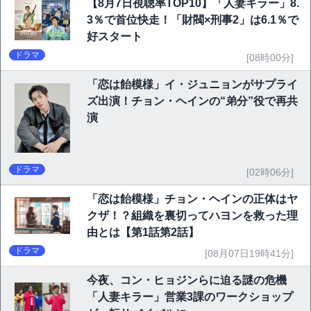
【8月7日視聴率TOP10】「人妻キラー」8.
3％で首位快走！「財閥×刑事2」は6.1％で
好スタート
ドラマ
[08時00分]
「恋は飴模様」イ・ジュニョンがサプライ
ズ出演！チョン・ヘインの“弟分”役で再共
演
ドラマ
[02時06分]
「恋は飴模様」チョン・ヘインの正体はヤ
クザ！？組織を裏切ってハヨンを救った理
由とは【第1話第2話】
ドラマ
[08月07日19時41分]
今夜、コン・ヒョジンらに迫る謎の危機
「人妻キラー」営業3課のワークショップ