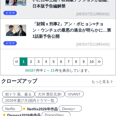
日本版予告編解禁
ドラマ
[08月07日12時00分]
「財閥 x 刑事2」アン・ボヒョン×チョ
ン・ウンチェの最悪の過去が明らかに…第
1話新予告公開
ドラマ
[08月07日11時54分]
1
2
3
4
5
6
7
8
9
10
96587
件中
1
～
15
件を表示しています。
クローズアップ
もっと見る
朝ドラ:風、薫る
大河:豊臣兄弟!
VIVANT
2026年夏(7月)国内ドラマ一覧
Netflix
Disney+
Netflix2026年作品
PrimeVideo
Disney+2026年作品