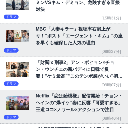
ミンVSキム・デミョン、危険すぎる直接
対決
ドラマ
[15時31分]
MBC「人妻キラー」視聴率右肩上が
り！“ポスト「エージェント・キム」”の座
を早くも確保した人気の理由
ドラマ
[09時37分]
「財閥 x 刑事2」アン・ボヒョン×チョ
ン・ウンチェの新バディに日韓で反
響！“ケミ最高”“このテンポ感がいい”初回
6.1％で好発進
ドラマ
[09時07分]
Netflix「恋は飴模様」配信開始！チョン・
ヘインの“爆イケ”姿に反響「可愛すぎる」
王道ロコ×ノワール×アクションで注目
ドラマ
[08時40分]