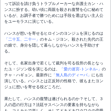
って訴訟を請け負うトラブルメーカーな弁護士カン・ハ
ンスに扮する。幼い頃に両親を殺され復讐を心に秘めて
いるが、お調子者で勝つためには手段を選ばない主人公
をユーモラスに演じている。
ハンスが想いを寄せるヒロインのヨンジュを演じるのは
「二十五、二十一」
のキム・ジヨン。殺された先代の王
の娘で、身分を隠して暮らしながらハンスを手助けす
る。
そして、名家出身で若くして裁判を司る役所の長となっ
たユ・ジソン役を演じるのは、
「愛の迷宮‐トンネル‐」
の
チャ・ハギョン。最新作に
「無人島のディーバ」
にも出
演している。ハンスとは正反対の性格で、彼もまたヨン
ジュに想いを寄せる役どころだ。
果たして、ハンスの復讐は遂げられるのか？そして、３
人の恋の行方は？法廷サスペンスの要素を持ちながら
も、コミカルで楽しく、そしてドキドキワクワクの恋愛