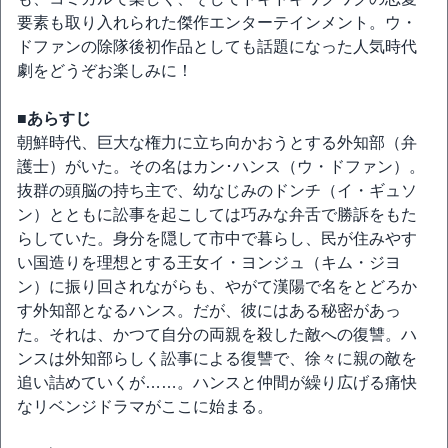
要素も取り入れられた傑作エンターテインメント。ウ・
ドファンの除隊後初作品としても話題になった人気時代
劇をどうぞお楽しみに！
■あらすじ
朝鮮時代、巨大な権力に立ち向かおうとする外知部（弁
護士）がいた。その名はカン･ハンス（ウ・ドファン）。
抜群の頭脳の持ち主で、幼なじみのドンチ（イ・ギュソ
ン）とともに訟事を起こしては巧みな弁舌で勝訴をもた
らしていた。身分を隠して市中で暮らし、民が住みやす
い国造りを理想とする王女イ・ヨンジュ（キム・ジヨ
ン）に振り回されながらも、やがて漢陽で名をとどろか
す外知部となるハンス。だが、彼にはある秘密があっ
た。それは、かつて自分の両親を殺した敵への復讐。ハ
ンスは外知部らしく訟事による復讐で、徐々に親の敵を
追い詰めていくが……。ハンスと仲間が繰り広げる痛快
なリベンジドラマがここに始まる。