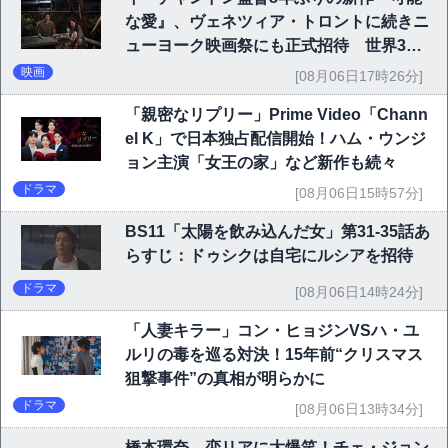
な愛』、ヴェネツィア・トロントに続きニ
ューヨーク映画祭にも正式招待 世界3大
映画祭で快挙｜Netflix映画
映画
[08月06日17時26分]
「親密なリプリー」Prime Video「Chann
el K」で日本独占配信開始！ハム・ウンジ
ョン主演「女王の家」など新作も続々
ドラマ
[08月06日15時57分]
BS11「太陽を飲み込んだ女」第31-35話あ
らすじ：ドゥシクは自宅にルシアを招待
ドラマ
[08月06日14時24分]
「人妻キラー」コン・ヒョジンVSハ・ユ
ルリの毒を巡る対決！15年前“クリスマス
狙撃事件”の真相が明らかに
ドラマ
[08月06日13時34分]
橋本環奈、恋リアに大爆笑！チェ・ジョン