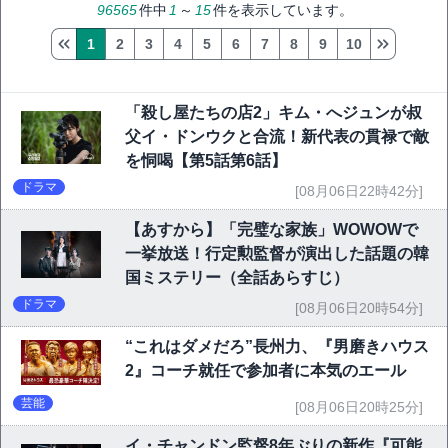
96565
件中
1
～
15
件を表示しています。
1
2
3
4
5
6
7
8
9
10
「殺し屋たちの店2」キム・へジュンが叔
父イ・ドンウクと合流！新代表の貫禄で敵
を恫喝【第5話第6話】
ドラマ
[08月06日22時42分]
【あすから】「完璧な家族」WOWOWで
一挙放送！行定勲監督が演出した話題の韓
国ミステリー（全話あらすじ）
ドラマ
[08月06日20時54分]
“これはダメだろ”長州力、『男磨きハウス
2』コーチ就任で参加者に本気のエール
芸能
[08月06日20時25分]
イ・チャンドン監督8年ぶりの新作『可能