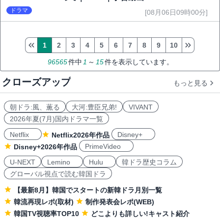
ドラマ
[08月06日09時00分]
1
2
3
4
5
6
7
8
9
10
96565
件中
1
～
15
件を表示しています。
クローズアップ
もっと見る
朝ドラ:風、薫る
大河:豊臣兄弟!
VIVANT
2026年夏(7月)国内ドラマ一覧
Netflix
Disney+
Netflix2026年作品
PrimeVideo
Disney+2026年作品
U-NEXT
Lemino
Hulu
韓ドラ歴史コラム
グローバル視点で読む韓国ドラ
【最新8月】韓国でスタートの新韓ドラ月別一覧
韓流再現レポ(取材)
制作発表会レポ(WEB)
韓国TV視聴率TOP10
どこよりも詳しい!キャスト紹介