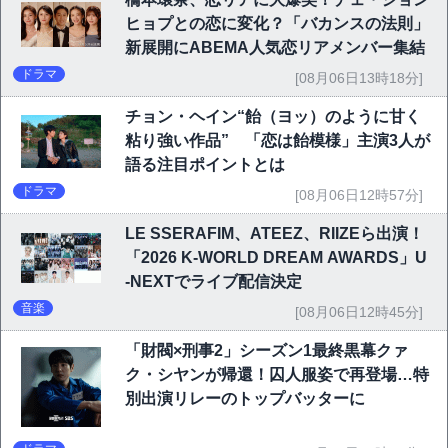
ヒョプとの恋に変化？「バカンスの法則」
新展開にABEMA人気恋リアメンバー集結
ドラマ
[08月06日13時18分]
チョン・ヘイン“飴（ヨッ）のように甘く
粘り強い作品” 「恋は飴模様」主演3人が
語る注目ポイントとは
ドラマ
[08月06日12時57分]
LE SSERAFIM、ATEEZ、RIIZEら出演！
「2026 K-WORLD DREAM AWARDS」U
-NEXTでライブ配信決定
音楽
[08月06日12時45分]
「財閥×刑事2」シーズン1最終黒幕クァ
ク・シヤンが帰還！囚人服姿で再登場…特
別出演リレーのトップバッターに