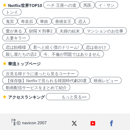
ヘチ 王座への道
馬医
イ・サン
Netflix世界TOP10
トンイ
鬼宮
奇皇后
華政
善徳女王
恋人
愛が来る
財閥 X 刑事2
夫婦の結末
マンションのお仕事
人妻キラー
恋は飴模様
君へと続く僕のドリーム!
恋は命がけ
殺し屋たちの店2
今、不倫が問題ではありません
華流トップページ
次見る韓ドラに迷ったら見るコーナー
【保存版】Netflixで見られる韓国時代劇20選
映画レビュー
動画配信サービスをまとめて紹介
もっと見る>>
アクセスランキング
navicon 2007