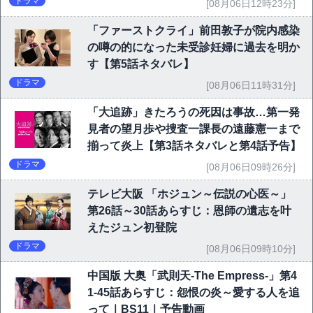
ドラマ
[08月06日12時23分]
「ファーストクライ」前田敦子が院内感染
の噂の的になった未受診妊婦に過去を明か
す【第5話ネタバレ】
ドラマ
[08月06日11時31分]
「大追跡」きたろうの死因は事故…第一発
見者の望月歩や捜査一課長の遠藤憲一まで
揃って炎上【第3話ネタバレと第4話予告】
ドラマ
[08月06日09時26分]
テレビ大阪 「ホジュン～伝説の心医～」
第26話～30話あらすじ：恩師の遺志を叶
えたジュン初登院
ドラマ
[08月06日09時10分]
中国版 大奥「武則天-The Empress-」第4
1-45話あらすじ：怨恨の炎～愛する人を追
って｜BS11｜予告動画