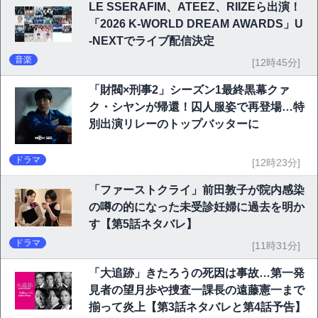
LE SSERAFIM、ATEEZ、RIIZEら出演！
「2026 K-WORLD DREAM AWARDS」U
-NEXTでライブ配信決定
音楽
[12時45分]
「財閥×刑事2」シーズン1最終黒幕クァ
ク・シヤンが帰還！囚人服姿で再登場…特
別出演リレーのトップバッターに
ドラマ
[12時23分]
「ファーストクライ」前田敦子が院内感染
の噂の的になった未受診妊婦に過去を明か
す【第5話ネタバレ】
ドラマ
[11時31分]
「大追跡」きたろうの死因は事故…第一発
見者の望月歩や捜査一課長の遠藤憲一まで
揃って炎上【第3話ネタバレと第4話予告】