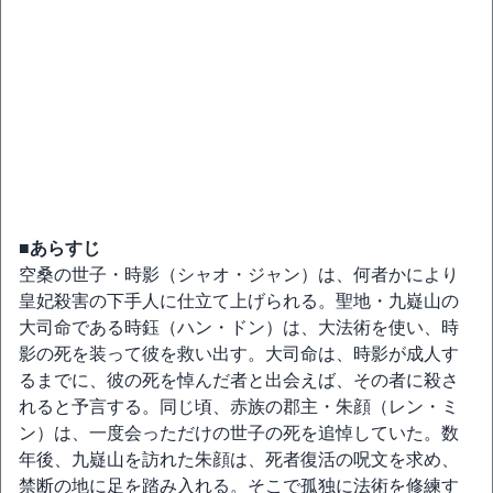
■あらすじ
空桑の世子・時影（シャオ・ジャン）は、何者かにより
皇妃殺害の下手人に仕立て上げられる。聖地・九嶷山の
大司命である時鈺（ハン・ドン）は、大法術を使い、時
影の死を装って彼を救い出す。大司命は、時影が成人す
るまでに、彼の死を悼んだ者と出会えば、その者に殺さ
れると予言する。同じ頃、赤族の郡主・朱顔（レン・ミ
ン）は、一度会っただけの世子の死を追悼していた。数
年後、九嶷山を訪れた朱顔は、死者復活の呪文を求め、
禁断の地に足を踏み入れる。そこで孤独に法術を修練す