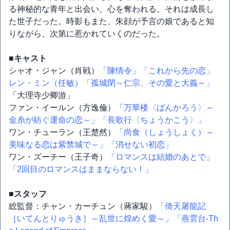
る神秘的な青年と出会い、心を奪われる。それは成長し
た世子だった。時影もまた、朱顔が予言の娘であると知
りながら、次第に惹かれていくのだった。
■キャスト
シャオ・ジャン（肖戦）
「陳情令」
「これから先の恋」
レン・ミン（任敏）
「孤城閉～仁宗、その愛と大義～」
「大理寺少卿游」
ファン・イールン（方逸倫）
「万華楼〈ばんかろう〉～
金糸が紡ぐ運命の恋～」
「長歌行〈ちょうかこう〉」
ワン・チューラン（王楚然）
「尚食（しょうしょく）～
美味なる恋は紫禁城で～」
「消せない初恋」
ワン・ズーチー（王子奇）
「ロマンスは結婚のあとで」
「2回目のロマンスはままならない！」
■スタッフ
総監督：チャン・カーチュン（蔣家駿）
「倚天屠龍記
［いてんとりゅうき］～乱世に煌めく愛～」
「燕雲台-Th