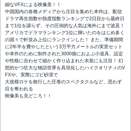
細なVFXによる映像美！！
中国国内の各種メディアから注目を集めた本作は、配信
ドラマ再生指数や熱度指数ランキングで2日目から最終日
まで1位を譲らず、その圧倒的な人気は海外にまで波及！
アメリカでドラマランキング1位に輝いたのをはじめ多く
の国々で軒並み上位にランクインした！ また、準備期間
に2年半を費やしたという3万平方メートルの実景セット
や本作のために制作された3000個におよぶ小道具、設定
や性格に合わせて細かく作り込まれた衣装にも注目！ 幻
想的かつ壮大な物語世界を具現化したハイクオリティのV
FXや、実際にゴビ砂漠で
大規模ロケを敢行した圧巻のスペクタクルなど、思わず
目を奪われる
映像美も見どころ！！