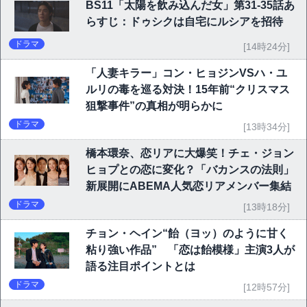
BS11「太陽を飲み込んだ女」第31-35話あ
らすじ：ドゥシクは自宅にルシアを招待
ドラマ
[14時24分]
「人妻キラー」コン・ヒョジンVSハ・ユ
ルリの毒を巡る対決！15年前“クリスマス
狙撃事件”の真相が明らかに
ドラマ
[13時34分]
橋本環奈、恋リアに大爆笑！チェ・ジョン
ヒョプとの恋に変化？「バカンスの法則」
新展開にABEMA人気恋リアメンバー集結
ドラマ
[13時18分]
チョン・ヘイン“飴（ヨッ）のように甘く
粘り強い作品” 「恋は飴模様」主演3人が
語る注目ポイントとは
ドラマ
[12時57分]