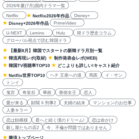
2026年夏(7月)国内ドラマ一覧
Netflix
Disney+
Netflix2026年作品
PrimeVideo
Disney+2026年作品
U-NEXT
Lemino
Hulu
韓ドラ歴史コラム
グローバル視点で読む韓国ドラ
【最新8月】韓国でスタートの新韓ドラ月別一覧
韓流再現レポ(取材)
制作発表会レポ(WEB)
韓国TV視聴率TOP10
どこよりも詳しい!キャスト紹介
ヘチ 王座への道
馬医
イ・サン
Netflix世界TOP10
トンイ
鬼宮
奇皇后
華政
善徳女王
恋人
愛が来る
財閥 X 刑事2
夫婦の結末
マンションのお仕事
人妻キラー
恋は飴模様
君へと続く僕のドリーム!
恋は命がけ
殺し屋たちの店2
今、不倫が問題ではありません
華流トップページ