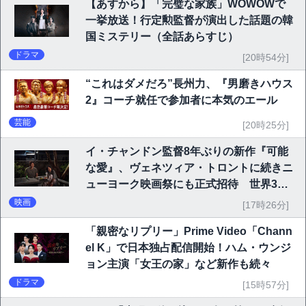
【あすから】「完璧な家族」WOWOWで
一挙放送！行定勲監督が演出した話題の韓
国ミステリー（全話あらすじ）
ドラマ
[20時54分]
“これはダメだろ”長州力、『男磨きハウス
2』コーチ就任で参加者に本気のエール
芸能
[20時25分]
イ・チャンドン監督8年ぶりの新作『可能
な愛』、ヴェネツィア・トロントに続きニ
ューヨーク映画祭にも正式招待 世界3大
映画祭で快挙｜Netflix映画
映画
[17時26分]
「親密なリプリー」Prime Video「Chann
el K」で日本独占配信開始！ハム・ウンジ
ョン主演「女王の家」など新作も続々
ドラマ
[15時57分]