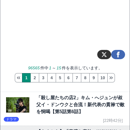
96565
件中
1
～
15
件を表示しています。
1
2
3
4
5
6
7
8
9
10
「殺し屋たちの店2」キム・へジュンが叔
父イ・ドンウクと合流！新代表の貫禄で敵
を恫喝【第5話第6話】
ドラマ
[22時42分]