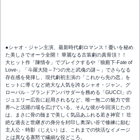
●シャオ・ジャン主演、最新時代劇ロマンス！憂いを秘め
た美しさでオーラ全開！ 華麗なる古装劇の真骨頂！！
大ヒット作「陳情令」でブレイクするや「狼殿下-Fate of
Love-」「斗羅大陸～7つの光と武魂の謎～」でさらなる
存在感を発揮し、現代劇初主演の「これから先の恋」を
ヒットに導くなど絶大な人気を誇るシャオ・ジャン。グ
ローバル・ブランドアンバサダーを務める「GUCCI」の
ジュエリー広告に起用されるなど、唯一無二の魅力で世
界へと活躍の場を広げている。そんな彼が今回演じたの
は、まさに骨の髄まで美しく気品あふれる若き神官！ 壮
絶な過去と世継ぎの身分を封印し奥深い谷で修練に励む
主人公・時影（じえい）は、これまでの快活なイメージ
とは異なる寡黙で繊細な役どころ。