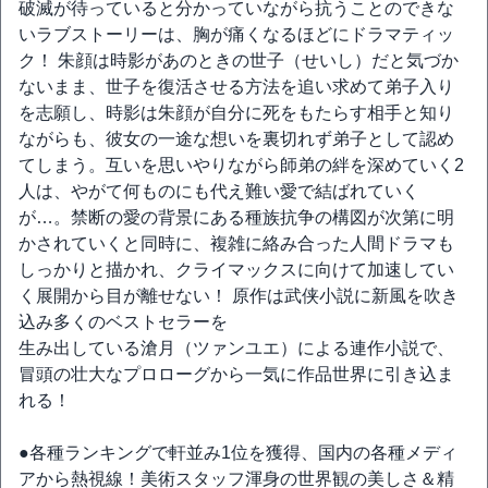
破滅が待っていると分かっていながら抗うことのできな
いラブストーリーは、胸が痛くなるほどにドラマティッ
ク！ 朱顔は時影があのときの世子（せいし）だと気づか
ないまま、世子を復活させる方法を追い求めて弟子入り
を志願し、時影は朱顔が自分に死をもたらす相手と知り
ながらも、彼女の一途な想いを裏切れず弟子として認め
てしまう。互いを思いやりながら師弟の絆を深めていく2
人は、やがて何ものにも代え難い愛で結ばれていく
が…。禁断の愛の背景にある種族抗争の構図が次第に明
かされていくと同時に、複雑に絡み合った人間ドラマも
しっかりと描かれ、クライマックスに向けて加速してい
く展開から目が離せない！ 原作は武侠小説に新風を吹き
込み多くのベストセラーを
生み出している滄月（ツァンユエ）による連作小説で、
冒頭の壮大なプロローグから一気に作品世界に引き込ま
れる！
●各種ランキングで軒並み1位を獲得、国内の各種メディ
アから熱視線！美術スタッフ渾身の世界観の美しさ＆精