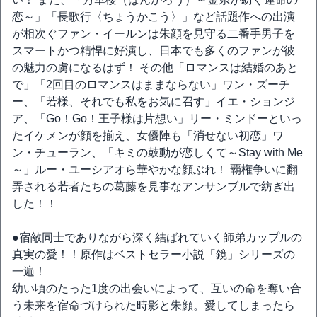
恋～」「長歌行〈ちょうかこう〉」など話題作への出演
が相次ぐファン・イールンは朱顔を見守る二番手男子を
スマートかつ精悍に好演し、日本でも多くのファンが彼
の魅力の虜になるはず！ その他「ロマンスは結婚のあと
で」「2回目のロマンスはままならない」ワン・ズーチ
ー、「若様、それでも私をお気に召す」イエ・ションジ
ア、「Go！Go！王子様は片想い」リー・ミンドーといっ
たイケメンが顔を揃え、女優陣も「消せない初恋」ワ
ン・チューラン、「キミの鼓動が恋しくて～Stay with Me
～」ルー・ユーシアオら華やかな顔ぶれ！ 覇権争いに翻
弄される若者たちの葛藤を見事なアンサンブルで紡ぎ出
した！！
●宿敵同士でありながら深く結ばれていく師弟カップルの
真実の愛！！原作はベストセラー小説「鏡」シリーズの
一遍！
幼い頃のたった1度の出会いによって、互いの命を奪い合
う未来を宿命づけられた時影と朱顔。愛してしまったら