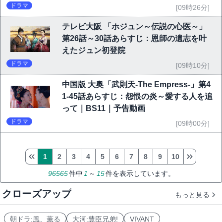
ドラマ
[09時26分]
テレビ大阪 「ホジュン～伝説の心医～」
第26話～30話あらすじ：恩師の遺志を叶
えたジュン初登院
ドラマ
[09時10分]
中国版 大奥「武則天-The Empress-」第4
1-45話あらすじ：怨恨の炎～愛する人を追
って｜BS11｜予告動画
ドラマ
[09時00分]
1
2
3
4
5
6
7
8
9
10
96565
件中
1
～
15
件を表示しています。
クローズアップ
もっと見る
朝ドラ:風、薫る
大河:豊臣兄弟!
VIVANT