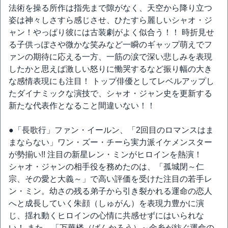
法術を操る所作は指先まで隙がなく、天空から降り立つ
姿は神々しさすら感じさせ、ひたすら麗しいシャオ・ジ
ャン！やっぱり彼には古装劇がよく似合う！！ 時折見せ
る子供っぽさや微かな笑みなど一瞬のギャップ萌えでフ
ァンの期待に応える一方、一筋の涙で深い悲しみを表現
したかと思えば激しい怒りに慟哭するなど振り幅の大き
な感情表現にも注目！ トップ俳優としてレベルアップし
たダイナミックな演技で、シャオ・ジャン史を更新する
新たな代表作となること間違いない！！
●「長歌行」ファン・イールン、「2回目のロマンスはま
まならない」ワン・ズー・チーら実力派イケメンスター
が勢揃い!! 注目の新星レン・ミンがヒロインを熱演！
シャオ・ジャンの相手役を務めたのは、「孤城閉～仁
宗、その愛と大義～」で高い評価を受けた注目の若手レ
ン・ミン。幼さの残る弟子から引き裂かれる運命の恋人
へと成長していく朱顔（しゅがん）を表現力豊かに演
じ、揺れ動くヒロインの心情に共感せずにはいられな
い！ また、「万華楼（ばんかろう）～金糸が紡ぐ運命の