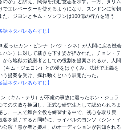
るのか」と訴え、関係を拒む意志を示す。一方、ダリム
けでエレベーターを使えるようになり、スンドンに毎朝
た、ジヨンとキム・ソンフンは100億の行方を追う
各話ネタバレあらすじ】
生き返ったカン・ビンナ（パク・シネ）が人間に戻る機会
ュハン）に対して裁きを下す姿が描かれた。チョン・テ
）から地獄の後継者としての役割を提案されるが、人間
ン（キム・ジェヨン）との愛をはぐくみ、法廷で正義を
いう提案を受け、揺れ動くという展開だった。
各話ネタバレあらすじ】
ョン（キム・テリ）が不慮の事故に遭ったホン・ジュラ
つての失敗を挽回し、正式な研究生として認められるま
感し、一人で舞台全役を練習する中で、初心を取り戻
観客を魅了すると同時に、ライバルのヨンソ（シン・イ
の公演「愚か者と姫君」のオーディションが告知される