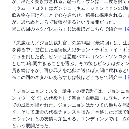
が、冷たく突き放される。怒ったテウンは「二度も捨て
（クム・セロク）はガンジュ（キム・ジョンヒョンの助
飲み物を届けることで心を通わせ、秘書に採用される。ま
が、思わぬところで緊張が走るという展開だった。
※この回のネタバレあらすじは後ほどこちらで紹介⇒
【
「悪魔なカノジョは裁判官」の第14話（最終回）は、
を得る中、逃亡した連続殺人犯チョン・テギュ（イ・ギ
ギュを倒した後、ビンナは悪魔バエル（シン・ソンロク
として3年間生きることを選ぶ。その後もビンナはダオ
貫き続けるが、再び罪人を地獄に送れば人間に戻れると
※この回のネタバレあらすじは後ほどこちらで紹介⇒
【
「ジョンニョン：スター誕生」の第7話では、ジョンニ
ン（ウ・ダビ）の代役として舞台「自鳴鼓」に立ち、か
での成長が描かれた。ジョンニョンはかつての過ちを痛
す。そして運命の代役チャンスを掴み、卓越した演技で
ェウォン）との友情も芽生える。エンディングでは、次
という展開だった。