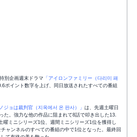
V特別企画週末ドラマ
「アイロンファミリー（다리미 패
も0.6ポイント数字を上げ、同日放送されたすべての番組
ノジョは裁判官（지옥에서 온 판사）」
は、先週土曜日
％だった。強力な他の作品に阻まれて8話で叩き出した13.
土曜ミニシリーズ1位、週間ミニシリーズ1位を獲得し
た全チャンネルのすべての番組の中で1位となった。最終回
にして有終の美を飾った。