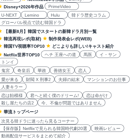
PrimeVideo
Disney+2026年作品
U-NEXT
Lemino
Hulu
韓ドラ歴史コラム
グローバル視点で読む韓国ドラ
【最新8月】韓国でスタートの新韓ドラ月別一覧
韓流再現レポ(取材)
制作発表会レポ(WEB)
韓国TV視聴率TOP10
どこよりも詳しい!キャスト紹介
ヘチ 王座への道
馬医
イ・サン
Netflix世界TOP10
トンイ
鬼宮
奇皇后
華政
善徳女王
恋人
愛が来る
財閥 X 刑事2
夫婦の結末
マンションのお仕事
人妻キラー
恋は飴模様
君へと続く僕のドリーム!
恋は命がけ
殺し屋たちの店2
今、不倫が問題ではありません
華流トップページ
次見る韓ドラに迷ったら見るコーナー
【保存版】Netflixで見られる韓国時代劇20選
映画レビュー
動画配信サービスをまとめて紹介