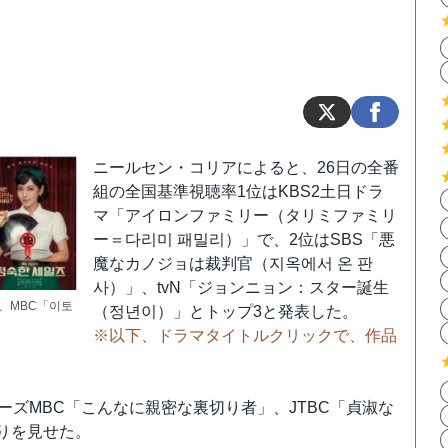
ニールセン・コリアによると、26日の全番
組の全国基準視聴率1位はKBS2土日ドラ
マ「アイロンファミリー（タリミファミリ
ー＝다리미 패밀리）」で、2位はSBS「悪
魔なカノジョは裁判官（지옥에서 온 판
사）」、tvN「ジョンニョン：スター誕生
」、MBC「이토
（정년이）」とトップ3と発表した。
※以下、ドラマタイトルクリックで、作品
ズMBC「こんなに親密な裏切り者」、JTBC「貞淑な
りを見せた。