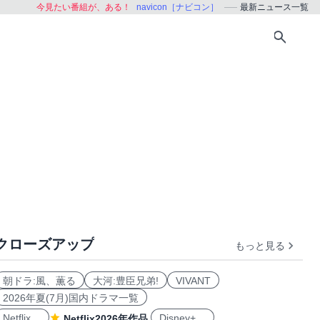
今見たい番組が、ある！
navicon［ナビコン］
最新ニュース一覧
クローズアップ
もっと見る
朝ドラ:風、薫る
大河:豊臣兄弟!
VIVANT
2026年夏(7月)国内ドラマ一覧
Netflix
Disney+
Netflix2026年作品