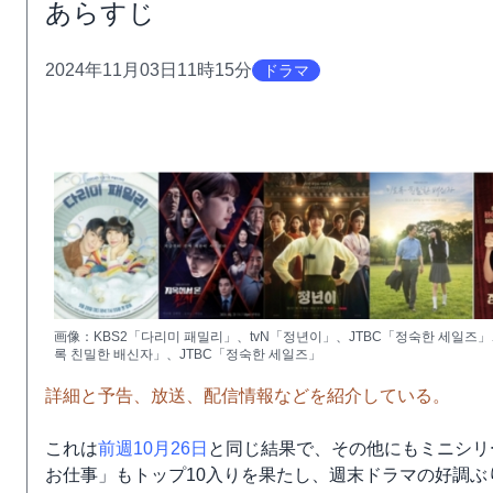
あらすじ
2024年11月03日11時15分
ドラマ
画像：KBS2「다리미 패밀리」、tvN「정년이」、JTBC「정숙한 세일즈
록 친밀한 배신자」、JTBC「정숙한 세일즈」
詳細と予告、放送、配信情報などを紹介している。
これは
前週10月26日
と同じ結果で、その他にもミニシリー
お仕事」もトップ10入りを果たし、週末ドラマの好調ぶ