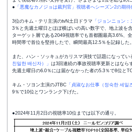
●
「悪魔なカノジョは裁判官」視聴者へシーズン2の期待残
3位のキム・テリ主演のtvN土日ドラマ
「ジョンニョン：
3％と先週土曜日とほぼ横ばいの高い数字で、地上波を含
ターゲット層である2049視聴率でも首都圏最高3.6%、
時間帯で首位を堅持したで、瞬間最高12.5％を記録した
また、ハン・ソッキュがカリスマ演技で話題になっている
친밀한 배신자）」
は3回連続の事故視聴率更新とはならず
先週土曜日の6.0％には届かなかった者の5.3％で8位とT
キム・ソヨン主演のJTBC
「貞淑なお仕事（정숙한 세일
9％で10位とワンランク下げた。
●2024年11月2日の視聴率10位までは以下の通り。