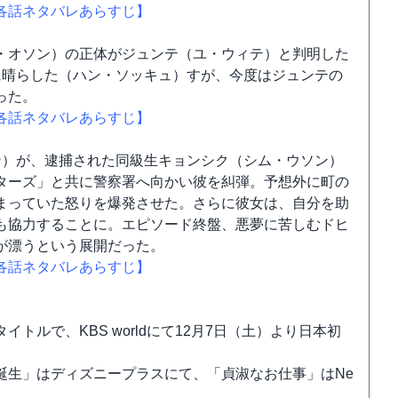
各話ネタバレあらすじ】
・オソン）の正体がジュンテ（ユ・ウィテ）と判明した
に晴らした（ハン・ソッキュ）すが、今度はジュンテの
った。
各話ネタバレあらすじ】
ン）が、逮捕された同級生キョンシク（シム・ウソン）
ターズ」と共に警察署へ向かい彼を糾弾。予想外に町の
まっていた怒りを爆発させた。さらに彼女は、自分を助
も協力することに。エピソード終盤、悪夢に苦しむドヒ
が漂うという展開だった。
各話ネタバレあらすじ】
ルで、KBS worldにて12月7日（土）より日本初
誕生」はディズニープラスにて、「貞淑なお仕事」はNe