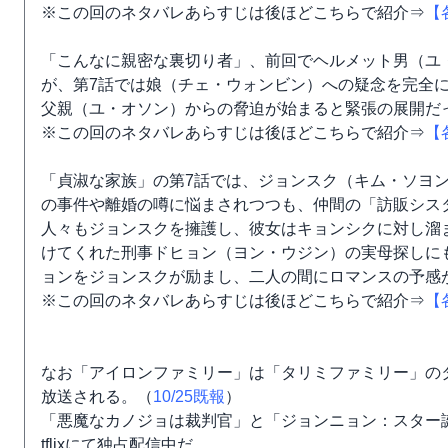
※この回のネタバレあらすじは後ほどこちらで紹介⇒
【
「こんなに親密な裏切り者」、前回でヘルメット男（ユ
が、第7話では娘（チェ・ウォンビン）への疑念を完全
父親（ユ・オソン）からの脅迫が始まると緊張の展開だ
※この回のネタバレあらすじは後ほどこちらで紹介⇒
【
「貞淑な家族」の第7話では、ジョンスク（キム・ソヨ
の事件や離婚の噂に悩まされつつも、仲間の「訪販シス
人々もジョンスクを擁護し、彼女はキョンシクに対し溜
けてくれた刑事ドヒョン（ヨン・ウジン）の実母探しに
ョンをジョンスクが励まし、二人の間にロマンスの予感
※この回のネタバレあらすじは後ほどこちらで紹介⇒
【
なお「アイロンファミリー」は「タリミファミリー」のタイト
放送される。（
10/25既報
）
「悪魔なカノジョは裁判官」と「ジョンニョン：スター
tflixにて独占配信中だ。