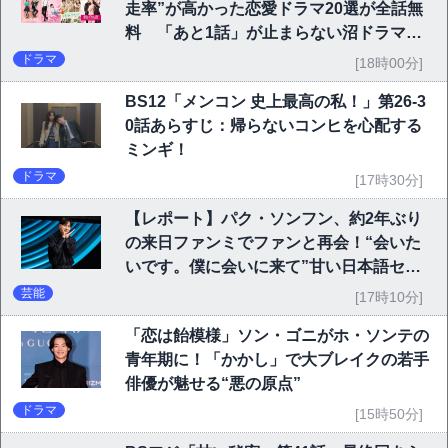
走率”が高かった恋愛ドラマ20選が全話無
料 「あと1話」が止まらない沼ドラマを
チェック
ドラマ
[18時00分]
BS12「メンコン 史上最高の私！」第26-3
0話あらすじ：帰らないコンヒを心配する
ミンギ！
ドラマ
[17時30分]
【レポート】パク・ソンフン、約2年ぶり
の来日ファンミでファンと再会！“会いた
いです。僕に会いに来て”甘い日本語セリ
フに大歓声
芸能
[17時10分]
「恋は飴模様」ソン・ゴニがホ・ソンテの
青年期に！「かかし」で大ブレイクの若手
俳優が魅せる“悪の原点”
ドラマ
[15時50分]