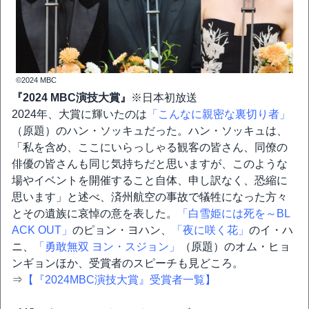
©2024 MBC
『2024 MBC演技大賞』
※日本初放送
2024年、大賞に輝いたのは
「こんなに親密な裏切り者」
（原題）のハン・ソッキュだった。ハン・ソッキュは、
「私を含め、ここにいらっしゃる観客の皆さん、同僚の
俳優の皆さんも同じ気持ちだと思いますが、このような
場やイベントを開催すること自体、申し訳なく、恐縮に
思います」と述べ、済州航空の事故で犠牲になった方々
とその遺族に哀悼の意を表した。
「白雪姫には死を～BL
ACK OUT」
のピョン・ヨハン、
「夜に咲く花」
のイ・ハ
ニ、
「勇敢無双 ヨン・スジョン」
（原題）のオム・ヒョ
ンギョンほか、受賞者のスピーチも見どころ。
⇒
【『2024MBC演技大賞』受賞者一覧】