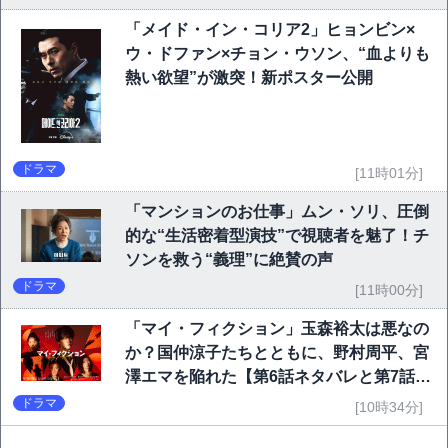
「メイド・イン・コリア2」ヒョンビン×
ウ・ドファン×チョン・ウソン、“血よりも
熱い欲望”が激突！新ポスター公開
ドラマ
[11時01分]
「マンションのお仕事」ムン・ソリ、圧倒
的な“生活密着型演技”で視聴者を魅了！チ
ソンを救う“義理”に絶賛の声
ドラマ
[11時00分]
「マイ・フィクション」玉森裕太は悪なの
か？国仲涼子たちとともに、野村周平、宮
澤エマを陥れた【第6話ネタバレと第7話予
告】
ドラマ
[10時34分]