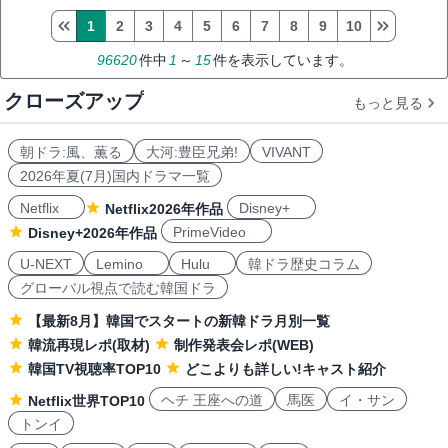
1
2
3
4
5
6
7
8
9
10
96620
件中
1
～
15
件を表示しています。
クローズアップ
もっと見る
朝ドラ:風、薫る
大河:豊臣兄弟!
VIVANT
2026年夏(7月)国内ドラマ一覧
Netflix
Disney+
Netflix2026年作品
PrimeVideo
Disney+2026年作品
U-NEXT
Lemino
Hulu
韓ドラ歴史コラム
グローバル視点で読む韓国ドラ
【最新8月】韓国でスタートの新韓ドラ月別一覧
韓流再現レポ(取材)
制作発表会レポ(WEB)
韓国TV視聴率TOP10
どこよりも詳しい!キャスト紹介
ヘチ 王座への道
馬医
イ・サン
Netflix世界TOP10
トンイ