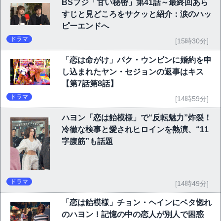
BSフジ「甘い秘密」第41話～最終回あら
すじと見どころをサクッと紹介：涙のハッ
ピーエンドへ
ドラマ
[15時30分]
「恋は命がけ」パク・ウンビンに婚約を申
し込まれたヤン・セジョンの返事はキス
【第7話第8話】
ドラマ
[14時59分]
ハヨン「恋は飴模様」で“反転魅力”炸裂！
冷徹な検事と愛されヒロインを熱演、“11
字腹筋”も話題
ドラマ
[14時49分]
「恋は飴模様」チョン・ヘインにベタ惚れ
のハヨン！記憶の中の恋人が別人で困惑