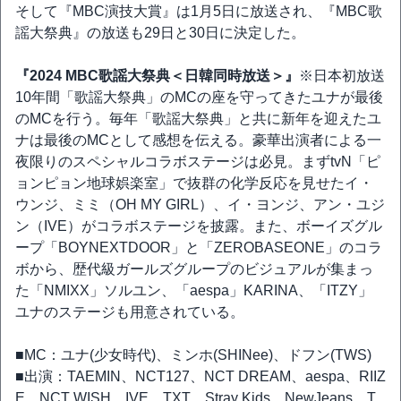
そして『MBC演技大賞』は1月5日に放送され、『MBC歌
謡大祭典』の放送も29日と30日に決定した。
『2024 MBC歌謡大祭典＜日韓同時放送＞』
※日本初放送
10年間「歌謡大祭典」のMCの座を守ってきたユナが最後
のMCを行う。毎年「歌謡大祭典」と共に新年を迎えたユ
ナは最後のMCとして感想を伝える。豪華出演者による一
夜限りのスペシャルコラボステージは必見。まずtvN「ピ
ョンピョン地球娯楽室」で抜群の化学反応を見せたイ・
ウンジ、ミミ（OH MY GIRL）、イ・ヨンジ、アン・ユジ
ン（IVE）がコラボステージを披露。また、ボーイズグル
ープ「BOYNEXTDOOR」と「ZEROBASEONE」のコラ
ボから、歴代級ガールズグループのビジュアルが集まっ
た「NMIXX」ソルユン、「aespa」KARINA、「ITZY」
ユナのステージも用意されている。
■MC：ユナ(少女時代)、ミンホ(SHINee)、ドフン(TWS)
■出演：TAEMIN、NCT127、NCT DREAM、aespa、RIIZ
E、NCT WISH、IVE、TXT、Stray Kids、NewJeans、T