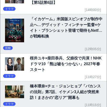
【第5話第6話】
ドラマ
[14時00分]
「イカゲーム」米国版スピンオフが制作中
止へ…デヴィッド・フィンチャー監督×ケ
イト・ブランシェット登場で期待もNetflix
が戦略転換
芸能
[12時05分]
桜井ユキ×柴田恭兵、父娘役で共演！NHK
ドラマ10「熊は嘘をつかない」2027年春
スタート
ドラマ
[11時27分]
橋本環奈×チェ・ジョンヒョプ「バカンス
の法則」第7話、イケメン3人組が突然来
訪！まさかの“恋リア”開幕も
ドラマ
[11時15分]