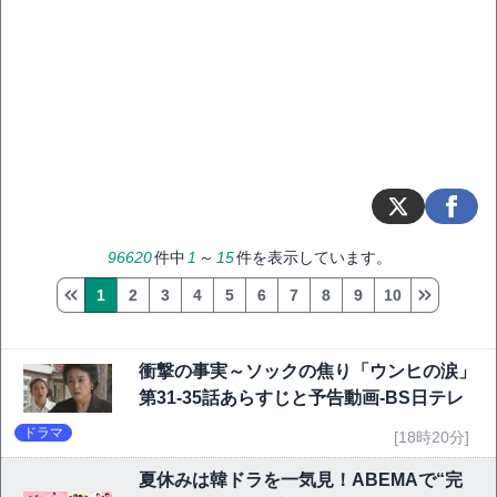
96620
件中
1
～
15
件を表示しています。
1
2
3
4
5
6
7
8
9
10
衝撃の事実～ソックの焦り「ウンヒの涙」
第31-35話あらすじと予告動画-BS日テレ
ドラマ
[18時20分]
夏休みは韓ドラを一気見！ABEMAで“完