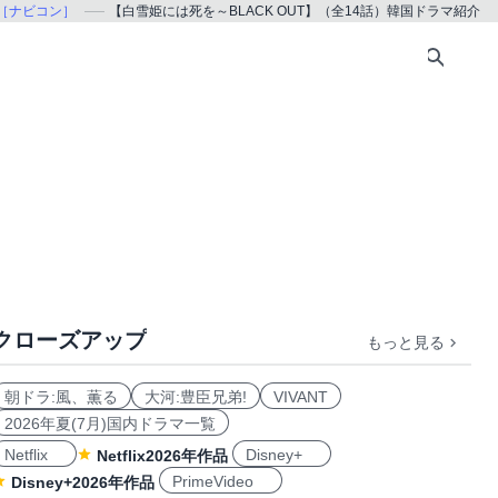
on［ナビコン］
【白雪姫には死を～BLACK OUT】（全14話）韓国ドラマ紹介
クローズアップ
もっと見る
朝ドラ:風、薫る
大河:豊臣兄弟!
VIVANT
2026年夏(7月)国内ドラマ一覧
Netflix
Disney+
Netflix2026年作品
PrimeVideo
Disney+2026年作品