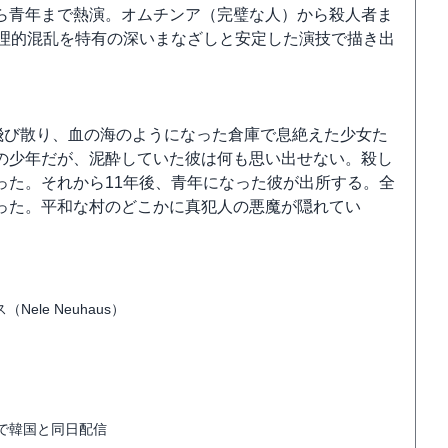
ら青年まで熱演。オムチンア（完璧な人）から殺人者ま
心理的混乱を特有の深いまなざしと安定した演技で描き出
飛び散り、血の海のようになった倉庫で息絶えた少女た
の少年だが、泥酔していた彼は何も思い出せない。殺し
った。それから11年後、青年になった彼が出所する。全
った。平和な村のどこかに真犯人の悪魔が隠れてい
（Nele Neuhaus）
などで韓国と同日配信