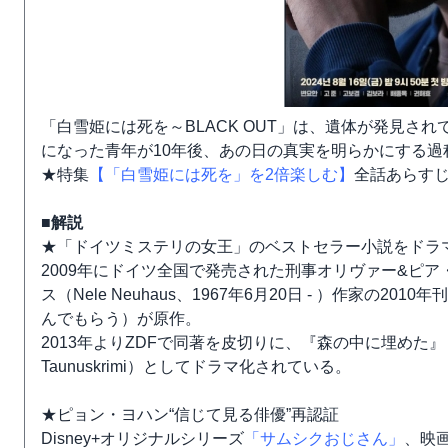
「白雪姫には死を～BLACK OUT」は、遺体が発見さ
になった青年が10年後、あの日の真実を明らかにする
★特集
【「白雪姫には死を」を2倍楽しむ】
全話あらす
■解説
★「ドイツミステリの女王」のベストセラー小説をドラ
2009年にドイツ全国で発売された刑事オリヴァー&ピ
ス（Nele Neuhaus、1967年6月20日 - ）作家の2010年刊
んでもらう）が原作。
2013年よりZDFで同著を皮切りに、『森の中に埋めた』
Taunuskrimi）としてドラマ化されている。
★ピョン・ヨハン“信じて見る俳優”再認証
Disney+オリジナルシリーズ
「サムシクおじさん」
、映