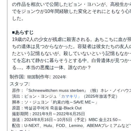
の作品を相次いで公開したピョン・ヨハンが、高校生か
でをジョンウが10年間経験した変化とそれにともなう
した。
■あらすじ
19歳の2人の少女が残虐に殺害される。あちこちに血が
ちの遺体は見つからなかった。容疑者は彼女たちの友人
たという記憶もないが、殺していないという記憶もなか
てを忘れて静かに暮らそうとする中、白骨遺体が見つか
る…。本当の悪魔は一体、誰なのか？
制作国:
制作年:
韓国
2024年
スタッフ:
原作：『Schneewittchen muss sterben』（独）ネレ・ノイハウス
演出：ピョン・ヨンジュ
「カマキリ」
（2025年放送予定）
脚本：ソ・ジュヨン「約束の地～SAVE ME～」
原題：백설공주에게 죽음을-Black Out
撮影期間：2021年9月～2022年6月25日
放送：2024年8月16日～10月5日（予定）MBC 金土21:50～
配信：U-NEXT、Hulu、FOD、Lemino、ABEMAプレミアム