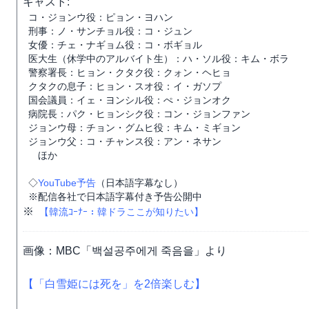
キャスト:
コ・ジョンウ役：ピョン・ヨハン
刑事：ノ・サンチョル役：コ・ジュン
女優：チェ・ナギョム役：コ・ボギョル
医大生（休学中のアルバイト生）：ハ・ソル役：キム・ボラ
警察署長：ヒョン・クタク役：クォン・ヘヒョ
クタクの息子：ヒョン・スオ役：イ・ガソプ
国会議員：イェ・ヨンシル役：ぺ・ジョンオク
病院長：パク・ヒョンシク役：コン・ジョンファン
ジョンウ母：チョン・グムヒ役：キム・ミギョン
ジョンウ父：コ・チャンス役：アン・ネサン
ほか
◇
YouTube予告
（日本語字幕なし）
※配信各社で日本語字幕付き予告公開中
※
【韓流ｺｰﾅｰ：韓ドラここが知りたい】
画像：MBC「백설공주에게 죽음을」より
【「白雪姫には死を」を2倍楽しむ】