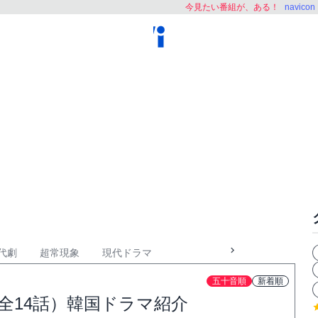
今見たい番組が、ある！
navic
代劇
超常現象
現代ドラマ
五十音順
新着順
（全14話）韓国ドラマ紹介