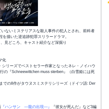
れていないミステリアスな殺人事件の犯人とされ、前科者
過程を描いた逆追跡犯罪スリラードラマ。
じ、見どころ、キャスト紹介など深掘り
マ化
ア・シリーズでベストセラー作家となったネレ・ノイハウ
行の『Schneewittchen muss sterben』（白雪姫には死
までの8作がタウヌスミステリシリーズ（ドイツ語: Der
画
『ハンサン ―龍の出現―』
『彼女が死んだ』など3編