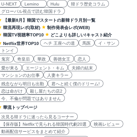
U-NEXT
Lemino
Hulu
韓ドラ歴史コラム
グローバル視点で読む韓国ドラ
【最新8月】韓国でスタートの新韓ドラ月別一覧
韓流再現レポ(取材)
制作発表会レポ(WEB)
韓国TV視聴率TOP10
どこよりも詳しい!キャスト紹介
ヘチ 王座への道
馬医
イ・サン
Netflix世界TOP10
トンイ
鬼宮
奇皇后
華政
善徳女王
恋人
愛が来る
エージェント・キム
夫婦の結末
マンションのお仕事
人妻キラー
残念ながら明日も出勤
君へと続く僕のドリーム!
恋は命がけ
殺し屋たちの店2
今、不倫が問題ではありません
華流トップページ
次見る韓ドラに迷ったら見るコーナー
【保存版】Netflixで見られる韓国時代劇20選
映画レビュー
動画配信サービスをまとめて紹介