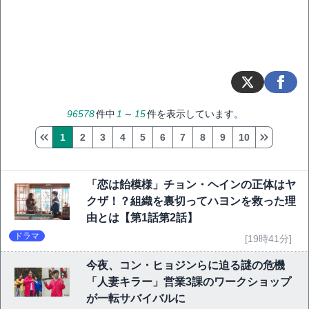
96578
件中
1
～
15
件を表示しています。
1
2
3
4
5
6
7
8
9
10
「恋は飴模様」チョン・ヘインの正体はヤ
クザ！？組織を裏切ってハヨンを救った理
由とは【第1話第2話】
ドラマ
[19時41分]
今夜、コン・ヒョジンらに迫る謎の危機
「人妻キラー」営業3課のワークショップ
が一転サバイバルに