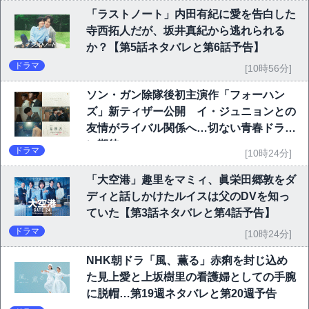
「ラストノート」内田有紀に愛を告白した
寺西拓人だが、坂井真紀から逃れられる
か？【第5話ネタバレと第6話予告】
ドラマ
[10時56分]
ソン・ガン除隊後初主演作「フォーハン
ズ」新ティザー公開 イ・ジュニョンとの
友情がライバル関係へ…切ない青春ドラマ
に期待
ドラマ
[10時24分]
「大空港」趣里をマミィ、眞栄田郷敦をダ
ディと話しかけたルイスは父のDVを知っ
ていた【第3話ネタバレと第4話予告】
ドラマ
[10時24分]
NHK朝ドラ「風、薫る」赤痢を封じ込め
た見上愛と上坂樹里の看護婦としての手腕
に脱帽…第19週ネタバレと第20週予告