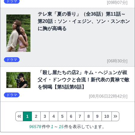
ドラマ
[09時07分]
テレ東「夏の香り」（全36話）第11話～
第20話：ソン・イェジン、ソン・スンホン
に胸が高鳴る
ドラマ
[06時30分]
「殺し屋たちの店2」キム・へジュンが叔
父イ・ドンウクと合流！新代表の貫禄で敵
を恫喝【第5話第6話】
ドラマ
[08月06日22時42分]
1
2
3
4
5
6
7
8
9
10
96578
件中
1
～
15
件を表示しています。