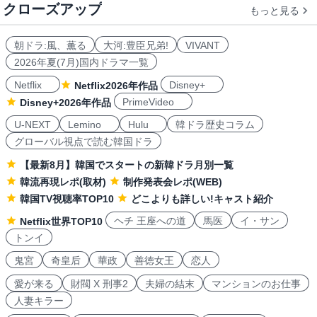
クローズアップ
もっと見る
朝ドラ:風、薫る
大河:豊臣兄弟!
VIVANT
2026年夏(7月)国内ドラマ一覧
Netflix
Disney+
Netflix2026年作品
PrimeVideo
Disney+2026年作品
U-NEXT
Lemino
Hulu
韓ドラ歴史コラム
グローバル視点で読む韓国ドラ
【最新8月】韓国でスタートの新韓ドラ月別一覧
韓流再現レポ(取材)
制作発表会レポ(WEB)
韓国TV視聴率TOP10
どこよりも詳しい!キャスト紹介
ヘチ 王座への道
馬医
イ・サン
Netflix世界TOP10
トンイ
鬼宮
奇皇后
華政
善徳女王
恋人
愛が来る
財閥 X 刑事2
夫婦の結末
マンションのお仕事
人妻キラー