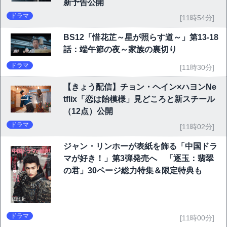
新予告公開
ドラマ
[11時54分]
BS12「惜花芷～星が照らす道～」第13-18
話：端午節の夜～家族の裏切り
ドラマ
[11時30分]
【きょう配信】チョン・ヘイン×ハヨンNe
tflix「恋は飴模様」見どころと新スチール
（12点）公開
ドラマ
[11時02分]
ジャン・リンホーが表紙を飾る「中国ドラ
マが好き！」第3弾発売へ 「逐玉：翡翠
の君」30ページ総力特集＆限定特典も
ドラマ
[11時00分]