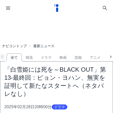
ナビコントップ
最新ニュース
全て
韓流
ドラマ
映画
芸能
アニメ
音
「白雪姫には死を～BLACK OUT」第
13-最終回：ピョン・ヨハン、無実を
証明して新たなスタートへ（ネタバ
レなし）
2025年02月28日20時00分
ドラマ