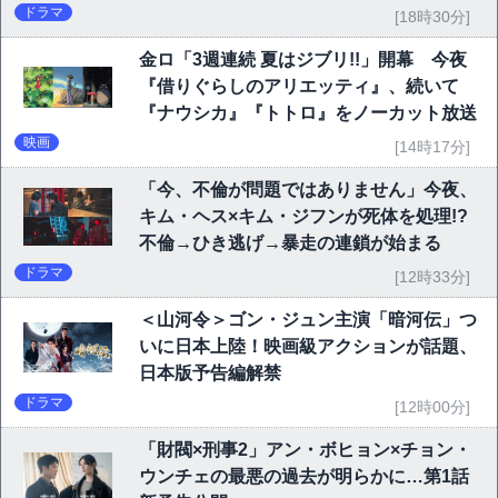
ドラマ
[18時30分]
金ロ「3週連続 夏はジブリ!!」開幕 今夜
『借りぐらしのアリエッティ』、続いて
『ナウシカ』『トトロ』をノーカット放送
映画
[14時17分]
「今、不倫が問題ではありません」今夜、
キム・ヘス×キム・ジフンが死体を処理!?
不倫→ひき逃げ→暴走の連鎖が始まる
ドラマ
[12時33分]
＜山河令＞ゴン・ジュン主演「暗河伝」つ
いに日本上陸！映画級アクションが話題、
日本版予告編解禁
ドラマ
[12時00分]
「財閥×刑事2」アン・ボヒョン×チョン・
ウンチェの最悪の過去が明らかに…第1話