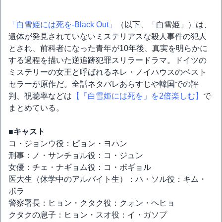
「白雪姫には死を-Black Out」
（以下、「白雪姫」）は、
遺体が発見されていないミステリアスな殺人事件の犯人
とされ、前科者になった青年が10年後、真実を明らかに
する過程を描いた逆追跡犯罪スリラードラマ。ドイツの
ミステリーの女王と呼ばれるネレ・ノイハウスのベスト
セラーが原作だ。全話ネタバレあらすじや韓国での評
判、視聴率などは
【「白雪姫には死を」を2倍楽しむ】
で
まとめている。
■キャスト
コ・ジョンウ役：ピョン・ヨハン
刑事：ノ・サンチョル役：コ・ジュン
女優：チェ・ナギョム役：コ・ボギョル
医大生（休学中のアルバイト生）：ハ・ソル役：キム・
ボラ
警察署長：ヒョン・クタク役：クォン・ヘヒョ
クタクの息子：ヒョン・スオ役：イ・ガソプ