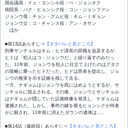
国会議員：イェ・ヨンシル役：ぺ・ジョンオク
病院長：パク・ヒョンシク役：コン・ジョンファン
ジョンウ母：チョン・グムヒ役：キム・ミギョン
ジョンウ父：コ・チャンス役：アン・ネサン
ほか
■第13話あらすじ⇒
【ネタバレと見どころ】
刑事サンチョルはキム・ヒド課長の辞職を追及するが、
ヒドは「犯人はコ・ジョンウだ」と繰り返すのみだっ
た。11年前、ジョンウを犯人に仕立て上げたのはグタク
の策略に乗ったヒドだった。ヒドは辞表を提出し、ジョ
ンウの無実を示す証拠を残して去る。
一方、ナギョムはジョンウを罠にはめようとするが、サ
ンチョルに阻止される。その後、ジョンウとサンチョル
はナギョムが隠していた証拠映像を発見し、ナギョムは
逮捕された。しかし、事件の鍵を握るヒョンシクが何者
かに殺され、11年前に消えたダウンの遺体は…。
■第14話（最終回）あらすじ⇒
【ネタバレと見どころ】