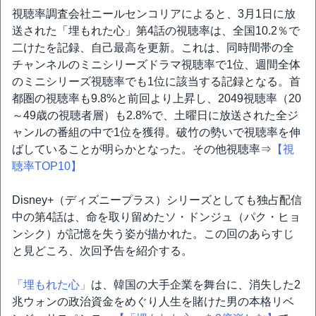
視聴率調査会社ニールセンコリアによると、3月1日に放
送された「埋もれた心」第4話の視聴率は、全国10.2％で
二けたを記録、自己最高を更新。これは、同時間帯の全
チャンネルのミニシリーズドラマ視聴率で1位、週間全体
のミニシリーズ視聴率でも1位に該当する記録となる。首
都圏の視聴率も9.8%と前回より上昇し、2049視聴率（20
～49歳の視聴者層）も2.8%で、土曜日に放送された全ジ
ャンルの番組の中で1位を獲得。破竹の勢いで視聴率を伸
ばしていることが明らかとなった。その他視聴率⇒
【視
聴率TOP10】
Disney+（ディズニープラス）シリーズとしても独占配信
中の第4話は、命を取り留めたソ・ドンジュ（パク・ヒョ
ンシク）が記憶を失う姿が描かれた。この回のあらすじ
と見どころ、次回予告を紹介する。
「埋もれた心」
は、韓国の大手企業を舞台に、消失した2
兆ウォンの政治資金をめぐり人生を賭けた男の本格リベ