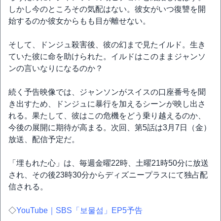
しかし今のところその気配はない。彼女がいつ復讐を開
始するのか彼女からもも目が離せない。
そして、ドンジュ殺害後、彼の幻まで見たイルド。生き
ていた彼に命を助けられた。イルドはこのままジャンソ
ンの言いなりになるのか？
続く予告映像では、ジャンソンがスイスの口座番号を聞
き出すため、ドンジュに暴行を加えるシーンが映し出さ
れる。果たして、彼はこの危機をどう乗り越えるのか、
今後の展開に期待が高まる。次回、第5話は3月7日（金）
放送、配信予定だ。
「埋もれた心」は、毎週金曜22時、土曜21時50分に放送
され、その後23時30分からディズニープラスにて独占配
信される。
◇
YouTube｜SBS「보물섬」EP5予告