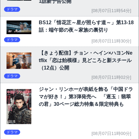
1話新予告公開
ドラマ
[08月07日11時54分]
BS12「惜花芷～星が照らす道～」第13-18
話：端午節の夜～家族の裏切り
ドラマ
[08月07日11時30分]
【きょう配信】チョン・ヘイン×ハヨンNe
tflix「恋は飴模様」見どころと新スチール
（12点）公開
ドラマ
[08月07日11時02分]
ジャン・リンホーが表紙を飾る「中国ドラ
マが好き！」第3弾発売へ 「逐玉：翡翠
の君」30ページ総力特集＆限定特典も
ドラマ
[08月07日11時00分]