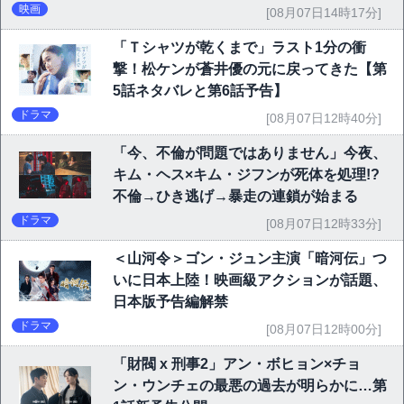
映画
[08月07日14時17分]
「Ｔシャツが乾くまで」ラスト1分の衝
撃！松ケンが蒼井優の元に戻ってきた【第
5話ネタバレと第6話予告】
ドラマ
[08月07日12時40分]
「今、不倫が問題ではありません」今夜、
キム・ヘス×キム・ジフンが死体を処理!?
不倫→ひき逃げ→暴走の連鎖が始まる
ドラマ
[08月07日12時33分]
＜山河令＞ゴン・ジュン主演「暗河伝」つ
いに日本上陸！映画級アクションが話題、
日本版予告編解禁
ドラマ
[08月07日12時00分]
「財閥 x 刑事2」アン・ボヒョン×チョ
ン・ウンチェの最悪の過去が明らかに…第