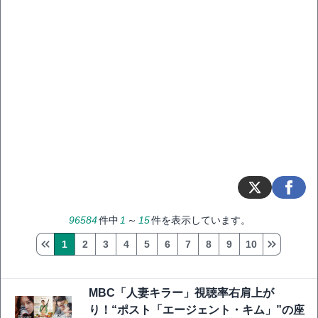
96584
件中
1
～
15
件を表示しています。
1
2
3
4
5
6
7
8
9
10
MBC「人妻キラー」視聴率右肩上が
り！“ポスト「エージェント・キム」”の座