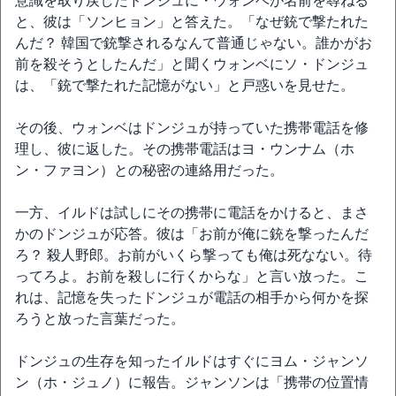
意識を取り戻したドンジュに・ウォンベが名前を尋ねる
と、彼は「ソンヒョン」と答えた。「なぜ銃で撃たれた
んだ？ 韓国で銃撃されるなんて普通じゃない。誰かがお
前を殺そうとしたんだ」と聞くウォンベにソ・ドンジュ
は、「銃で撃たれた記憶がない」と戸惑いを見せた。
その後、ウォンベはドンジュが持っていた携帯電話を修
理し、彼に返した。その携帯電話はヨ・ウンナム（ホ
ン・ファヨン）との秘密の連絡用だった。
一方、イルドは試しにその携帯に電話をかけると、まさ
かのドンジュが応答。彼は「お前が俺に銃を撃ったんだ
ろ？ 殺人野郎。お前がいくら撃っても俺は死なない。待
ってろよ。お前を殺しに行くからな」と言い放った。こ
れは、記憶を失ったドンジュが電話の相手から何かを探
ろうと放った言葉だった。
ドンジュの生存を知ったイルドはすぐにヨム・ジャンソ
ン（ホ・ジュノ）に報告。ジャンソンは「携帯の位置情