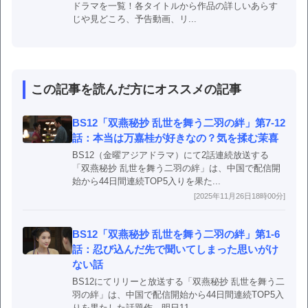
ドラマを一覧！各タイトルから作品の詳しいあらす
じや見どころ、予告動画、リ...
この記事を読んだ方にオススメの記事
BS12「双燕秘抄 乱世を舞う二羽の絆」第7-12
話：本当は万嘉桂が好きなの？気を揉む茉喜
BS12（金曜アジアドラマ）にて2話連続放送する
「双燕秘抄 乱世を舞う二羽の絆」は、中国で配信開
始から44日間連続TOP5入りを果た...
[2025年11月26日18時00分]
BS12「双燕秘抄 乱世を舞う二羽の絆」第1-6
話：忍び込んだ先で聞いてしまった思いがけ
ない話
BS12にてリリーと放送する「双燕秘抄 乱世を舞う二
羽の絆」は、中国で配信開始から44日間連続TOP5入
りを果たした話題作。明日11...