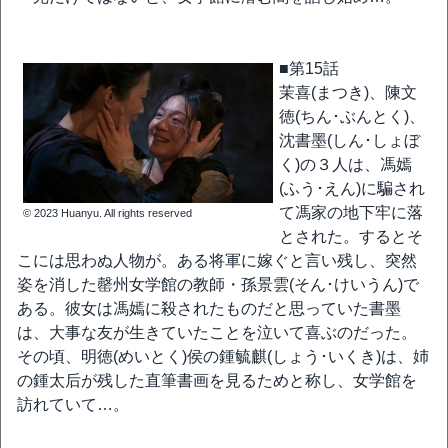
■第15話
茉喜(まつき)、陳文
徳(ちん･ぶんとく)、
沈書墨(しん･しょぼ
く)の３人は、馮嫣
(ふう･えん)に騙され
て馮家の地下牢に落
© 2023 Huanyu. All rights reserved
とされた。するとそ
こには思わぬ人物が。ある将軍に嫁ぐと言い残し、突然
姿を消した罄州女学館の教師・孫景雲(そん･けいうん)で
ある。彼女は馮嫣に殺されたものだと思っていた書墨
は、大事な友が生きていたことを泣いて喜ぶのだった。
その頃、明徳(めいとく)侯の鍾毓麒(しょう･いくき)は、姉
の鍾太后が残した直筆書画を見るためと称し、女学館を
訪れていて…。