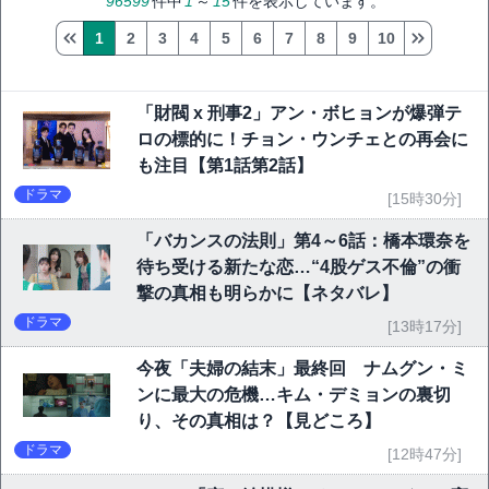
96599
件中
1
～
15
件を表示しています。
1
2
3
4
5
6
7
8
9
10
「財閥 x 刑事2」アン・ボヒョンが爆弾テ
ロの標的に！チョン・ウンチェとの再会に
も注目【第1話第2話】
ドラマ
[15時30分]
「バカンスの法則」第4～6話：橋本環奈を
待ち受ける新たな恋…“4股ゲス不倫”の衝
撃の真相も明らかに【ネタバレ】
ドラマ
[13時17分]
今夜「夫婦の結末」最終回 ナムグン・ミ
ンに最大の危機…キム・デミョンの裏切
り、その真相は？【見どころ】
ドラマ
[12時47分]