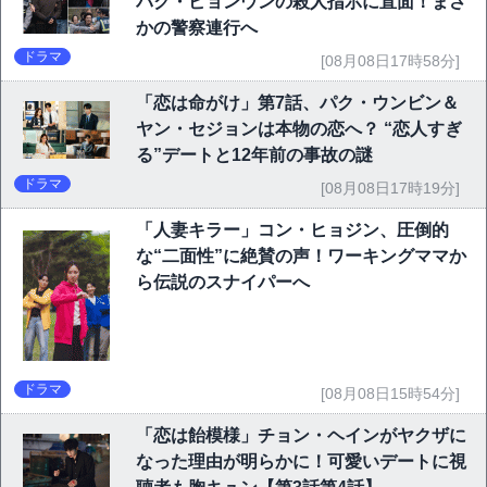
パク・ビョンウンの殺人指示に直面！まさ
かの警察連行へ
ドラマ
[08月08日17時58分]
「恋は命がけ」第7話、パク・ウンビン＆
ヤン・セジョンは本物の恋へ？ “恋人すぎ
る”デートと12年前の事故の謎
ドラマ
[08月08日17時19分]
「人妻キラー」コン・ヒョジン、圧倒的
な“二面性”に絶賛の声！ワーキングママか
ら伝説のスナイパーへ
ドラマ
[08月08日15時54分]
「恋は飴模様」チョン・ヘインがヤクザに
なった理由が明らかに！可愛いデートに視