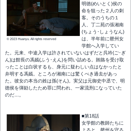
明徳(めいとく)侯の
命を狙った２人の刺
客。そのうちの１
人、丁二苑の張湘南
(ちょう･しょうなん)
は、半年前に罄州女
© 2023 Huanyu. All rights reserved
学館へ入学してい
た。元来、中途入学は許されていないはずだと呉吟(ご･ぎ
ん)は館長の馮嫣(ふう･えん)を問い詰める。賄賂を受け取
ったことは白状するも、身元に疑わしい点はなかったと
弁明する馮嫣。ところが湘南には驚くべき過去があっ
た。彼女の本当の姓は孫(そん)。実父は元御史中丞で、明
徳侯を弾劾したため罪に問われ、一家流刑になっていた
のだ…。
■第18話
女学館の教師たちに
よると、罄州を守る