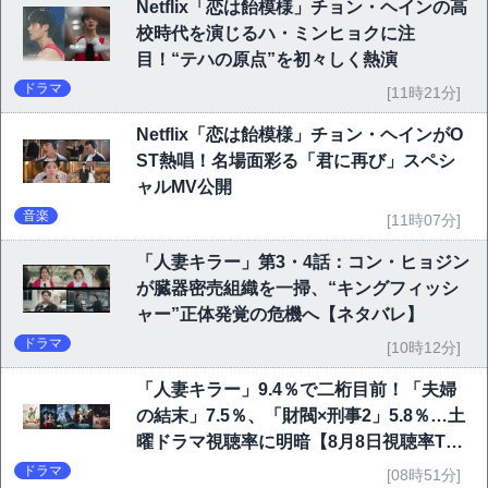
Netflix「恋は飴模様」チョン・ヘインの高
校時代を演じるハ・ミンヒョクに注
目！“テハの原点”を初々しく熱演
ドラマ
[11時21分]
Netflix「恋は飴模様」チョン・ヘインがO
ST熱唱！名場面彩る「君に再び」スペシ
ャルMV公開
音楽
[11時07分]
「人妻キラー」第3・4話：コン・ヒョジン
が臓器密売組織を一掃、“キングフィッシ
ャー”正体発覚の危機へ【ネタバレ】
ドラマ
[10時12分]
「人妻キラー」9.4％で二桁目前！「夫婦
の結末」7.5％、「財閥×刑事2」5.8％…土
曜ドラマ視聴率に明暗【8月8日視聴率TO
P10】
ドラマ
[08時51分]