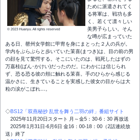
ために派遣されてく
る将軍は、戦功も多
く、若くて凛々しい
美男子らしい。そん
© 2023 Huanyu. All rights reserved
な噂が広まっていた
ある日、罄州女学館に甲冑を身にまとった２人の兵が。
学内をぶらぶらと歩いていた茉喜(まつき)は、目の前の男
の顔を見て驚愕する。そこにいたのは、戦死したはずの
万嘉桂(ばん･かけい)だったのだ。にわかには信じられ
ず、恐る恐る彼の頬に触れる茉喜。手のひらから感じる
温かさに、生きていることを実感した彼女の目からは大
粒の涙がこぼれ…。
◇
BS12「双燕秘抄 乱世を舞う二羽の絆」番組サイト
2025年11月20日スタート 月～金5：30-6：30 再放送
2025年1月31日-6月6日 金16：00-18：00（2話連続放
送）終了