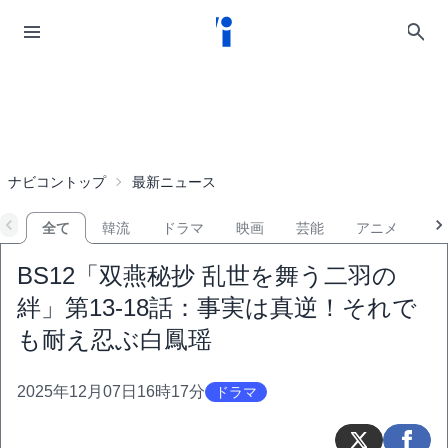
ナビコントップ
最新ニュース
全て
韓流
ドラマ
映画
芸能
アニメ
音
BS12「双燕秘抄 乱世を舞う二羽の
絆」第13-18話：事実は真逆！それで
も耐え忍ぶ白鳳瑶
2025年12月07日16時17分
ドラマ