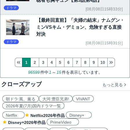
聴者も胸キュン【第3話第4話】
ドラマ
[08月08日15時33分]
【最終回直前】「夫婦の結末」ナムグン・
ミンVSキム・デミョン、危険すぎる直接
対決
ドラマ
[08月08日15時31分]
1
2
3
4
5
6
7
8
9
10
96599
件中
1
～
15
件を表示しています。
クローズアップ
もっと見る
朝ドラ:風、薫る
大河:豊臣兄弟!
VIVANT
2026年夏(7月)国内ドラマ一覧
Netflix
Disney+
Netflix2026年作品
PrimeVideo
Disney+2026年作品