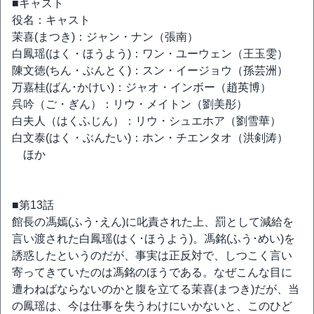
■キャスト
役名：キャスト
茉喜(まつき)：ジャン・ナン（張南）
白鳳瑶(はく・ほうよう)：ワン・ユーウェン（王玉雯）
陳文徳(ちん・ぶんとく)：スン・イージョウ（孫芸洲）
万嘉桂(ばん･かけい)：ジャオ・インボー（趙英博）
呉吟（ご・ぎん）：リウ・メイトン（劉美彤）
白夫人（はくふじん）：リウ・シュエホア（劉雪華）
白文泰(はく・ぶんたい)：ホン・チエンタオ（洪剣涛）
ほか
■第13話
館長の馮嫣(ふう･えん)に叱責された上、罰として減給を
言い渡された白鳳瑶(はく･ほうよう)。馮銘(ふう･めい)を
誘惑したというのだが、事実は正反対で、しつこく言い
寄ってきていたのは馮銘のほうである。なぜこんな目に
遭わねばならないのかと腹を立てる茉喜(まつき)だが、当
の鳳瑶は、今は仕事を失うわけにいかないと、このひど