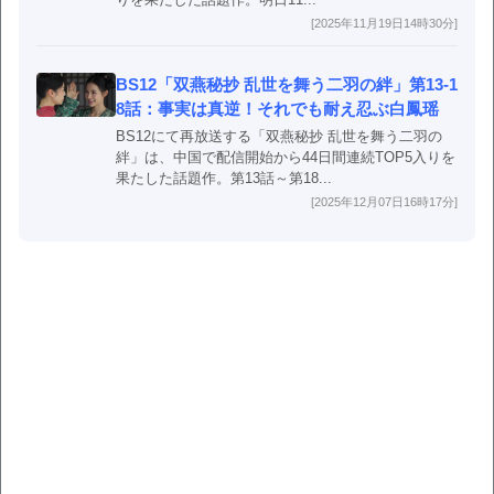
[2025年11月19日14時30分]
BS12「双燕秘抄 乱世を舞う二羽の絆」第13-1
8話：事実は真逆！それでも耐え忍ぶ白鳳瑶
BS12にて再放送する「双燕秘抄 乱世を舞う二羽の
絆」は、中国で配信開始から44日間連続TOP5入りを
果たした話題作。第13話～第18...
[2025年12月07日16時17分]