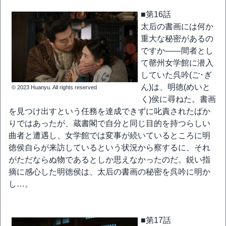
■第16話
太后の書画には何か
重大な秘密があるの
ですか――間者とし
て罄州女学館に潜入
していた呉吟(ご･ぎ
ん)は、明徳(めいと
© 2023 Huanyu. All rights reserved
く)侯に尋ねた。書画
を見つけ出すという任務を達成できずに叱責されたばか
りではあったが、蔵書閣で自分と同じ目的を持つらしい
曲者と遭遇し、女学館では変事が続いているところに明
徳侯自らが来訪しているという状況から察するに、それ
がただならぬ物であるとしか思えなかったのだ。鋭い指
摘に感心した明徳侯は、太后の書画の秘密を呉吟に明か
し…。
■第17話