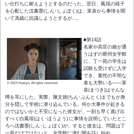
い仕打ちに耐えようとするのだった。翌日、鳳瑶の様子
を心配した沈書墨(しん･しょぼく)は、茉喜から事情を聞
いて馮嫣に抗議しようとするが…。
■第14話
名家や高官の娘が通
うはずの罄州女学館
に、丁一苑の学生は
試験も受けずに入学
でき、素性の不明な
者も大勢いる――茉
© 2023 Huanyu. All rights reserved
喜(まつき)はそんな
噂を耳にした。実際、陳文徳(ちん･ぶんとく)までもが身
分を隠して学校に潜り込んでいる。何か大事件が起きる
のではないかと不安になった彼女が、一刻も早く逃げ出
すべく白鳳瑶(はく･ほうよう) に事情を説明していたとこ
ろへ沈書墨(しん･しょぼく)が。すると彼女は、問題は丁
一苑だけではないと、女学館に潜む闇を話し始め…。