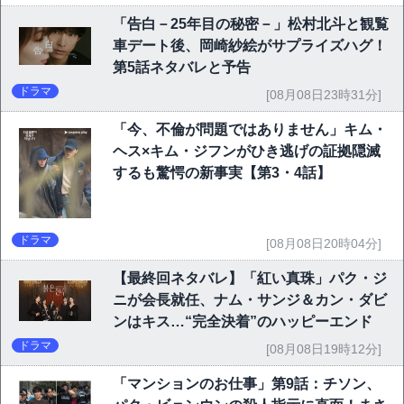
「告白－25年目の秘密－」松村北斗と観覧
車デート後、岡崎紗絵がサプライズハグ！
第5話ネタバレと予告
ドラマ
[08月08日23時31分]
「今、不倫が問題ではありません」キム・
ヘス×キム・ジフンがひき逃げの証拠隠滅
するも驚愕の新事実【第3・4話】
ドラマ
[08月08日20時04分]
【最終回ネタバレ】「紅い真珠」パク・ジ
ニが会長就任、ナム・サンジ＆カン・ダビ
ンはキス…“完全決着”のハッピーエンド
ドラマ
[08月08日19時12分]
「マンションのお仕事」第9話：チソン、