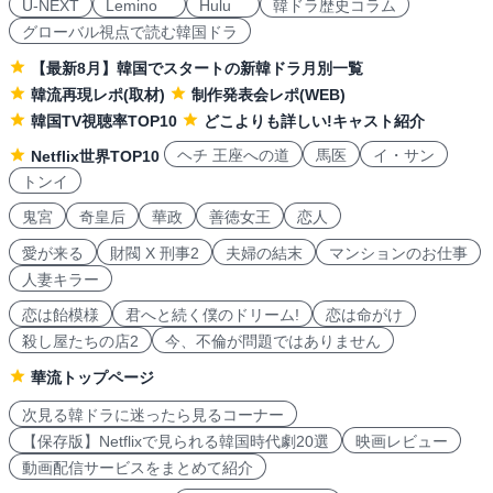
U-NEXT
Lemino
Hulu
韓ドラ歴史コラム
グローバル視点で読む韓国ドラ
【最新8月】韓国でスタートの新韓ドラ月別一覧
韓流再現レポ(取材)
制作発表会レポ(WEB)
韓国TV視聴率TOP10
どこよりも詳しい!キャスト紹介
ヘチ 王座への道
馬医
イ・サン
Netflix世界TOP10
トンイ
鬼宮
奇皇后
華政
善徳女王
恋人
愛が来る
財閥 X 刑事2
夫婦の結末
マンションのお仕事
人妻キラー
恋は飴模様
君へと続く僕のドリーム!
恋は命がけ
殺し屋たちの店2
今、不倫が問題ではありません
華流トップページ
次見る韓ドラに迷ったら見るコーナー
【保存版】Netflixで見られる韓国時代劇20選
映画レビュー
動画配信サービスをまとめて紹介