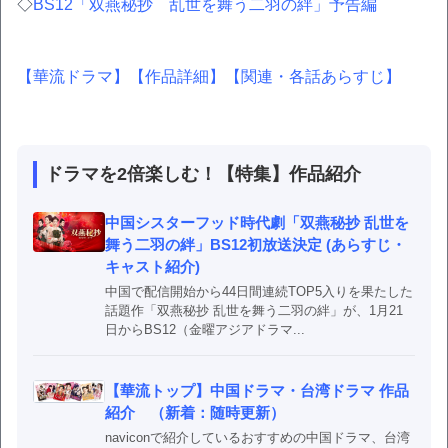
◇
BS12「双燕秘抄 乱世を舞う二羽の絆」予告編
【華流ドラマ】
【作品詳細】
【関連・各話あらすじ】
ドラマを2倍楽しむ！【特集】作品紹介
中国シスターフッド時代劇「双燕秘抄 乱世を
舞う二羽の絆」BS12初放送決定 (あらすじ・
キャスト紹介)
中国で配信開始から44日間連続TOP5入りを果たした
話題作「双燕秘抄 乱世を舞う二羽の絆」が、1月21
日からBS12（金曜アジアドラマ...
【華流トップ】中国ドラマ・台湾ドラマ 作品
紹介 （新着：随時更新）
naviconで紹介しているおすすめの中国ドラマ、台湾