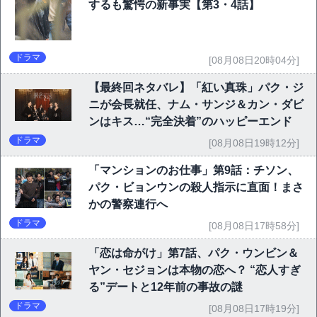
するも驚愕の新事実【第3・4話】
ドラマ
[08月08日20時04分]
【最終回ネタバレ】「紅い真珠」パク・ジ
ニが会長就任、ナム・サンジ＆カン・ダビ
ンはキス…“完全決着”のハッピーエンド
ドラマ
[08月08日19時12分]
「マンションのお仕事」第9話：チソン、
パク・ビョンウンの殺人指示に直面！まさ
かの警察連行へ
ドラマ
[08月08日17時58分]
「恋は命がけ」第7話、パク・ウンビン＆
ヤン・セジョンは本物の恋へ？ “恋人すぎ
る”デートと12年前の事故の謎
ドラマ
[08月08日17時19分]