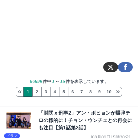
96599
件中
1
～
15
件を表示しています。
1
2
3
4
5
6
7
8
9
10
「財閥 x 刑事2」アン・ボヒョンが爆弾テ
ロの標的に！チョン・ウンチェとの再会に
も注目【第1話第2話】
ドラマ
[08月09日15時30分]