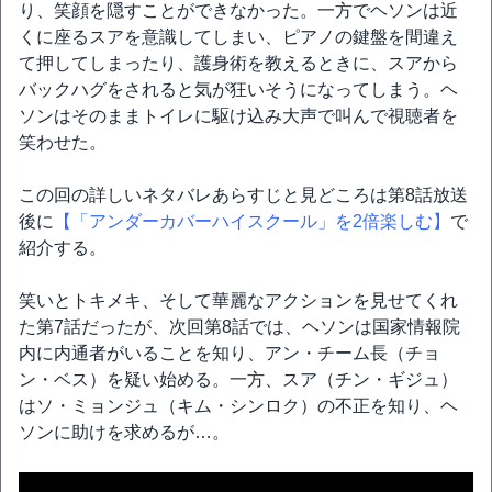
り、笑顔を隠すことができなかった。一方でヘソンは近
くに座るスアを意識してしまい、ピアノの鍵盤を間違え
て押してしまったり、護身術を教えるときに、スアから
バックハグをされると気が狂いそうになってしまう。ヘ
ソンはそのままトイレに駆け込み大声で叫んで視聴者を
笑わせた。
この回の詳しいネタバレあらすじと見どころは第8話放送
後に
【「アンダーカバーハイスクール」を2倍楽しむ】
で
紹介する。
笑いとトキメキ、そして華麗なアクションを見せてくれ
た第7話だったが、次回第8話では、ヘソンは国家情報院
内に内通者がいることを知り、アン・チーム長（チョ
ン・ベス）を疑い始める。一方、スア（チン・ギジュ）
はソ・ミョンジュ（キム・シンロク）の不正を知り、ヘ
ソンに助けを求めるが…。