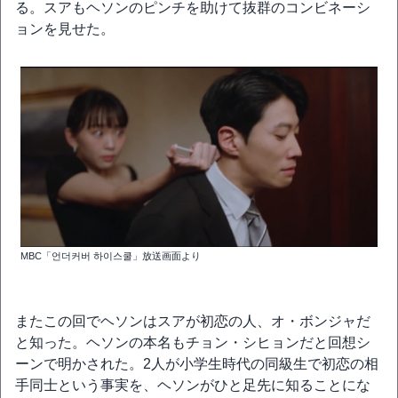
る。スアもヘソンのピンチを助けて抜群のコンビネーシ
ョンを見せた。
MBC「언더커버 하이스쿨」放送画面より
またこの回でヘソンはスアが初恋の人、オ・ボンジャだ
と知った。ヘソンの本名もチョン・シヒョンだと回想シ
ーンで明かされた。2人が小学生時代の同級生で初恋の相
手同士という事実を、ヘソンがひと足先に知ることにな