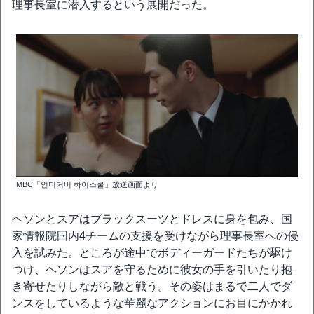
理事長室に潜入するという展開だった。
MBC「언더커버 하이스쿨」放送画面より
ヘソンとスアはブラックスーツとドレスに身を包み、国
家情報院国内4チームの支援を受けながら理事長室への侵
入を試みた。ところが途中でボディーガードたちが駆け
つけ、ヘソンはスアを守るために彼女の手を引いたり抱
き寄せたりしながら敵と戦う。その姿はまるで二人でダ
ンスをしているような華麗なアクションにお目にかかれ