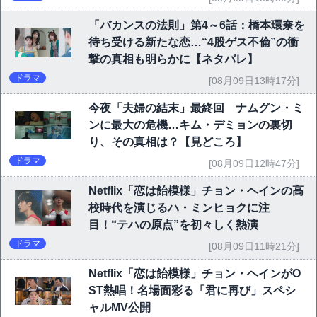
「バカンスの法則」第4～6話：橋本環奈を
待ち受ける新たな恋…“4股ゲス不倫”の衝
撃の真相も明らかに【ネタバレ】
ドラマ
[08月09日13時17分]
今夜「夫婦の結末」最終回 ナムグン・ミ
ンに最大の危機…キム・デミョンの裏切
り、その真相は？【見どころ】
ドラマ
[08月09日12時47分]
Netflix「恋は飴模様」チョン・ヘインの高
校時代を演じるハ・ミンヒョクに注
目！“テハの原点”を初々しく熱演
ドラマ
[08月09日11時21分]
Netflix「恋は飴模様」チョン・ヘインがO
ST熱唱！名場面彩る「君に再び」スペシ
ャルMV公開