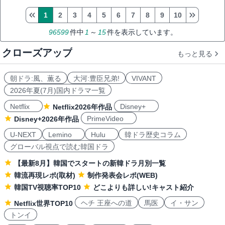
1
2
3
4
5
6
7
8
9
10
96599
件中
1
～
15
件を表示しています。
クローズアップ
もっと見る
朝ドラ:風、薫る
大河:豊臣兄弟!
VIVANT
2026年夏(7月)国内ドラマ一覧
Netflix
Disney+
Netflix2026年作品
PrimeVideo
Disney+2026年作品
U-NEXT
Lemino
Hulu
韓ドラ歴史コラム
グローバル視点で読む韓国ドラ
【最新8月】韓国でスタートの新韓ドラ月別一覧
韓流再現レポ(取材)
制作発表会レポ(WEB)
韓国TV視聴率TOP10
どこよりも詳しい!キャスト紹介
ヘチ 王座への道
馬医
イ・サン
Netflix世界TOP10
トンイ