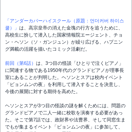
「アンダーカバーハイスクール（原題：언더커버 하이스
쿨）」
は、高宗皇帝の消えた金塊の行方を追うために、
高校生に扮して潜入した国家情報院エージェント、チョ
ン・ヘソン（ソ・ガンジュン）が繰り広げる、ハプニン
グ満載の活躍を描いたコミック活劇だ。
前回（第6話）
は、3つ目の怪談「ひとりで泣くピアノ」
に関連する物である1950年代のグランドピアノが理事長
室にあることが判明した。ヘソンとスアは校内イベント
「ビョンムンの夜」を利用して潜入することを決意し、
今後の展開に対する期待を高めた。
ヘソンとスアが3つ目の怪談の謎を解くためには、問題の
グランドピアノで二人一緒に校歌を演奏する必要があっ
た。そこで第7話では、政財界や法曹界、そして同窓生ま
でもが集まるイベント「ビョンムンの夜」に参加して、