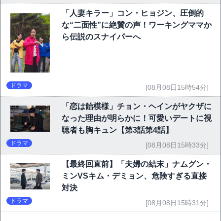
「人妻キラー」コン・ヒョジン、圧倒的
な“二面性”に絶賛の声！ワーキングママか
ら伝説のスナイパーへ
ドラマ
[08月08日15時54分]
「恋は飴模様」チョン・ヘインがヤクザに
なった理由が明らかに！可愛いデートに視
聴者も胸キュン【第3話第4話】
ドラマ
[08月08日15時33分]
【最終回直前】「夫婦の結末」ナムグン・
ミンVSキム・デミョン、危険すぎる直接
対決
ドラマ
[08月08日15時31分]