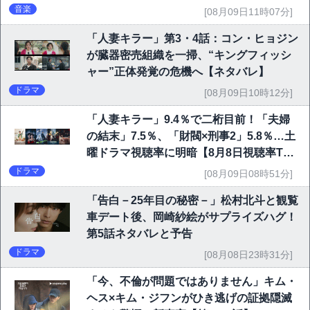
音楽
[08月09日11時07分]
「人妻キラー」第3・4話：コン・ヒョジン
が臓器密売組織を一掃、“キングフィッシ
ャー”正体発覚の危機へ【ネタバレ】
ドラマ
[08月09日10時12分]
「人妻キラー」9.4％で二桁目前！「夫婦
の結末」7.5％、「財閥×刑事2」5.8％…土
曜ドラマ視聴率に明暗【8月8日視聴率TO
P10】
ドラマ
[08月09日08時51分]
「告白－25年目の秘密－」松村北斗と観覧
車デート後、岡崎紗絵がサプライズハグ！
第5話ネタバレと予告
ドラマ
[08月08日23時31分]
「今、不倫が問題ではありません」キム・
ヘス×キム・ジフンがひき逃げの証拠隠滅