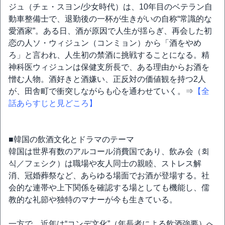
ジュ（チェ・スヨン/少女時代）は、10年目のベテラン自
動車整備士で、退勤後の一杯が生きがいの自称“常識的な
愛酒家”。ある日、酒が原因で人生が揺らぎ、再会した初
恋の人ソ・ウィジュン（コンミョン）から「酒をやめ
ろ」と言われ、人生初の禁酒に挑戦することになる。精
神科医ウィジュンは保健支所長で、ある理由からお酒を
憎む人物。酒好きと酒嫌い、正反対の価値観を持つ2人
が、田舎町で衝突しながらも心を通わせていく。⇒
【全
話あらすじと見どころ】
■韓国の飲酒文化とドラマのテーマ
韓国は世界有数のアルコール消費国であり、飲み会（회
식／フェシク）は職場や友人同士の親睦、ストレス解
消、冠婚葬祭など、あらゆる場面でお酒が登場する。社
会的な連帯や上下関係を確認する場としても機能し、儒
教的な礼節や独特のマナーが今も生きている。
一方で、近年は“コンデ文化”（年長者による飲酒強要）へ