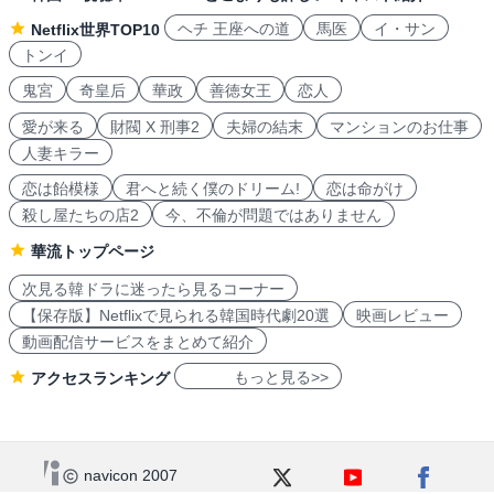
ヘチ 王座への道
馬医
イ・サン
Netflix世界TOP10
トンイ
鬼宮
奇皇后
華政
善徳女王
恋人
愛が来る
財閥 X 刑事2
夫婦の結末
マンションのお仕事
人妻キラー
恋は飴模様
君へと続く僕のドリーム!
恋は命がけ
殺し屋たちの店2
今、不倫が問題ではありません
華流トップページ
次見る韓ドラに迷ったら見るコーナー
【保存版】Netflixで見られる韓国時代劇20選
映画レビュー
動画配信サービスをまとめて紹介
もっと見る>>
アクセスランキング
navicon 2007