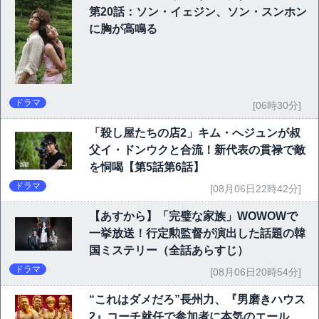
第20話：ソン・イェジン、ソン・スンホン
に胸が高鳴る
ドラマ
[06時30分]
「殺し屋たちの店2」キム・へジュンが叔
父イ・ドンウクと合流！新代表の貫禄で敵
を恫喝【第5話第6話】
ドラマ
[08月06日22時42分]
【あすから】「完璧な家族」WOWOWで
一挙放送！行定勲監督が演出した話題の韓
国ミステリー（全話あらすじ）
ドラマ
[08月06日20時54分]
“これはダメだろ”長州力、『男磨きハウス
2』コーチ就任で参加者に本気のエール