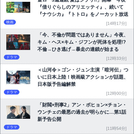
『借りぐらしのアリエッティ』、続いて
『ナウシカ』『トトロ』をノーカット放送
映画
[14時17分]
「今、不倫が問題ではありません」今夜、
キム・ヘス×キム・ジフンが死体を処理!?
不倫→ひき逃げ→暴走の連鎖が始まる
ドラマ
[12時33分]
＜山河令＞ゴン・ジュン主演「暗河伝」つ
いに日本上陸！映画級アクションが話題、
日本版予告編解禁
ドラマ
[12時00分]
「財閥×刑事2」アン・ボヒョン×チョン・
ウンチェの最悪の過去が明らかに…第1話
新予告公開
ドラマ
[11時54分]