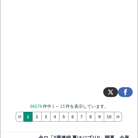
96576
件中
1
～
15
件を表示しています。
1
2
3
4
5
6
7
8
9
10
金ロ「3週連続 夏はジブリ!!」開幕 今夜