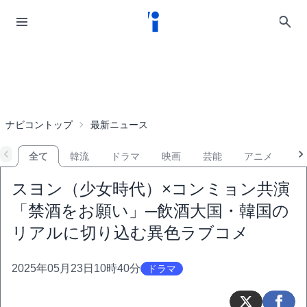
ナビコントップ
最新ニュース
全て
韓流
ドラマ
映画
芸能
アニメ
音
スヨン（少女時代）×コンミョン共演
「禁酒をお願い」─飲酒大国・韓国の
リアルに切り込む異色ラブコメ
2025年05月23日10時40分
ドラマ