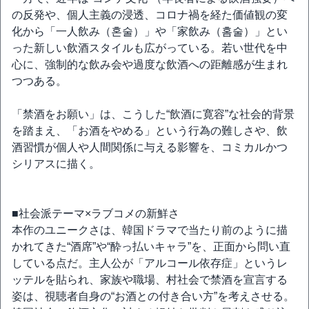
の反発や、個人主義の浸透、コロナ禍を経た価値観の変
化から「一人飲み（혼술）」や「家飲み（홈술）」とい
った新しい飲酒スタイルも広がっている。若い世代を中
心に、強制的な飲み会や過度な飲酒への距離感が生まれ
つつある。
「禁酒をお願い」は、こうした“飲酒に寛容”な社会的背景
を踏まえ、「お酒をやめる」という行為の難しさや、飲
酒習慣が個人や人間関係に与える影響を、コミカルかつ
シリアスに描く。
■社会派テーマ×ラブコメの新鮮さ
本作のユニークさは、韓国ドラマで当たり前のように描
かれてきた“酒席”や“酔っ払いキャラ”を、正面から問い直
している点だ。主人公が「アルコール依存症」というレ
ッテルを貼られ、家族や職場、村社会で禁酒を宣言する
姿は、視聴者自身の“お酒との付き合い方”を考えさせる。