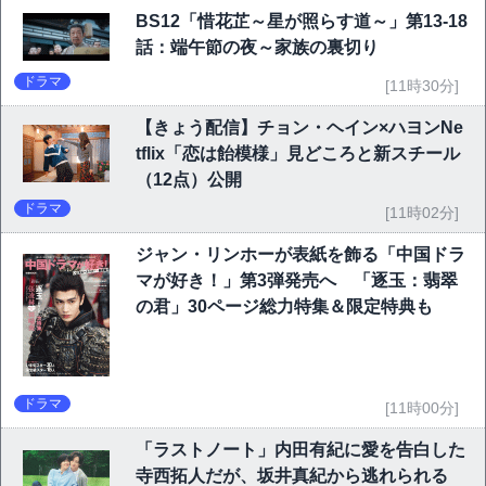
BS12「惜花芷～星が照らす道～」第13-18
話：端午節の夜～家族の裏切り
ドラマ
[11時30分]
【きょう配信】チョン・ヘイン×ハヨンNe
tflix「恋は飴模様」見どころと新スチール
（12点）公開
ドラマ
[11時02分]
ジャン・リンホーが表紙を飾る「中国ドラ
マが好き！」第3弾発売へ 「逐玉：翡翠
の君」30ページ総力特集＆限定特典も
ドラマ
[11時00分]
「ラストノート」内田有紀に愛を告白した
寺西拓人だが、坂井真紀から逃れられる