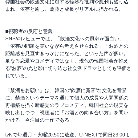
韓国社会の飲酒文化に対する軽妙な批判や風刺も盛り込
まれ、依存と癒し、葛藤と成長がリアルに描かれる。
■視聴者の反応と意義
SNSやレビューでは、「飲酒文化への風刺が面白い」
「依存の問題を笑いながら考えさせられる」「お酒との
距離感を見直すきっかけになった」といった声が多い。
単なる恋愛やコメディではなく、現代の韓国社会が抱え
る“お酒”の光と影に切り込む社会派ドラマとしても評価さ
れている。
「禁酒をお願い」は、韓国の“飲酒に寛容”な文化を背景
に、禁酒というテーマを通じて個人の成長や人間関係の
再構築を描く新感覚のラブコメディ。韓国社会の現実を
映し出しつつ、視聴者に「お酒との向き合い方」を問い
かける、今注目の一作である
tvNで毎週月・火曜20:50に放送、U-NEXTで同日23:00よ