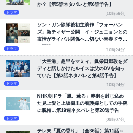
か？【第5話ネタバレと第6話予告】
ドラマ
[10時56分]
ソン・ガン除隊後初主演作「フォーハン
ズ」新ティザー公開 イ・ジュニョンとの
友情がライバル関係へ…切ない青春ドラマ
に期待
ドラマ
[10時24分]
「大空港」趣里をマミィ、眞栄田郷敦をダ
ディと話しかけたルイスは父のDVを知っ
ていた【第3話ネタバレと第4話予告】
ドラマ
[10時24分]
NHK朝ドラ「風、薫る」赤痢を封じ込め
た見上愛と上坂樹里の看護婦としての手腕
に脱帽…第19週ネタバレと第20週予告
ドラマ
[09時07分]
テレ東「夏の香り」（全36話）第11話～