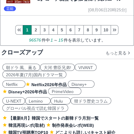
芸能
[08月06日20時25分]
1
2
3
4
5
6
7
8
9
10
96576
件中
1
～
15
件を表示しています。
クローズアップ
もっと見る
朝ドラ:風、薫る
大河:豊臣兄弟!
VIVANT
2026年夏(7月)国内ドラマ一覧
Netflix
Disney+
Netflix2026年作品
PrimeVideo
Disney+2026年作品
U-NEXT
Lemino
Hulu
韓ドラ歴史コラム
グローバル視点で読む韓国ドラ
【最新8月】韓国でスタートの新韓ドラ月別一覧
韓流再現レポ(取材)
制作発表会レポ(WEB)
韓国TV視聴率TOP10
どこよりも詳しい!キャスト紹介