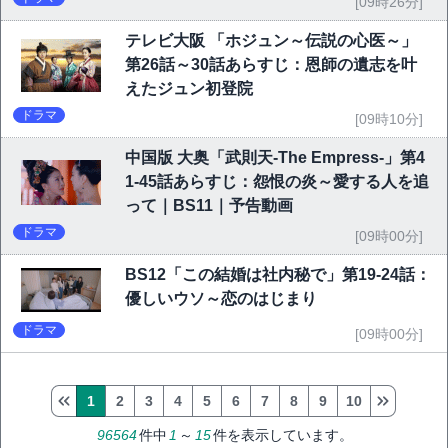
[09時26分]
テレビ大阪 「ホジュン～伝説の心医～」
第26話～30話あらすじ：恩師の遺志を叶
えたジュン初登院
ドラマ
[09時10分]
中国版 大奥「武則天-The Empress-」第4
1-45話あらすじ：怨恨の炎～愛する人を追
って｜BS11｜予告動画
ドラマ
[09時00分]
BS12「この結婚は社内秘で」第19-24話：
優しいウソ～恋のはじまり
ドラマ
[09時00分]
1
2
3
4
5
6
7
8
9
10
96564
件中
1
～
15
件を表示しています。