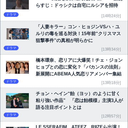
らすじ：ドゥシクは自宅にルシアを招待
ドラマ
[14時24分]
「人妻キラー」コン・ヒョジンVSハ・ユ
ルリの毒を巡る対決！15年前“クリスマス
狙撃事件”の真相が明らかに
ドラマ
[13時34分]
橋本環奈、恋リアに大爆笑！チェ・ジョン
ヒョプとの恋に変化？「バカンスの法則」
新展開にABEMA人気恋リアメンバー集結
ドラマ
[13時18分]
チョン・ヘイン“飴（ヨッ）のように甘く
粘り強い作品” 「恋は飴模様」主演3人が
語る注目ポイントとは
ドラマ
[12時57分]
LE SSERAFIM、ATEEZ、RIIZEら出演！