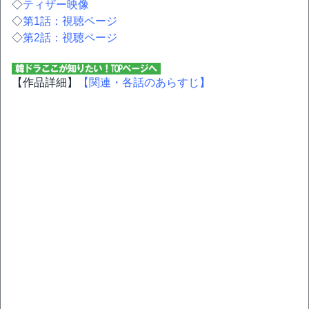
◇
ティザー映像
◇
第1話：視聴ページ
◇
第2話：視聴ページ
【作品詳細】
【関連・各話のあらすじ】