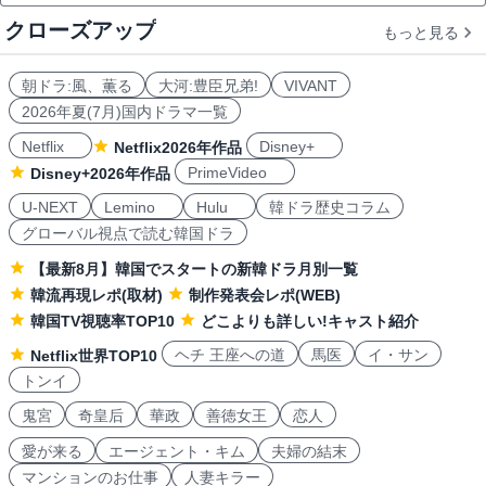
クローズアップ
もっと見る
朝ドラ:風、薫る
大河:豊臣兄弟!
VIVANT
2026年夏(7月)国内ドラマ一覧
Netflix
Disney+
Netflix2026年作品
PrimeVideo
Disney+2026年作品
U-NEXT
Lemino
Hulu
韓ドラ歴史コラム
グローバル視点で読む韓国ドラ
【最新8月】韓国でスタートの新韓ドラ月別一覧
韓流再現レポ(取材)
制作発表会レポ(WEB)
韓国TV視聴率TOP10
どこよりも詳しい!キャスト紹介
ヘチ 王座への道
馬医
イ・サン
Netflix世界TOP10
トンイ
鬼宮
奇皇后
華政
善徳女王
恋人
愛が来る
エージェント・キム
夫婦の結末
マンションのお仕事
人妻キラー