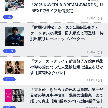
「2026 K-WORLD DREAM AWARDS」U
-NEXTでライブ配信決定
音楽
[12時45分]
「財閥×刑事2」シーズン1最終黒幕クァ
ク・シヤンが帰還！囚人服姿で再登場…特
別出演リレーのトップバッターに
ドラマ
[12時23分]
「ファーストクライ」前田敦子が院内感染
の噂の的になった未受診妊婦に過去を明か
す【第5話ネタバレ】
ドラマ
[11時31分]
「大追跡」きたろうの死因は事故…第一発
見者の望月歩や捜査一課長の遠藤憲一まで
揃って炎上【第3話ネタバレと第4話予告】
ドラマ