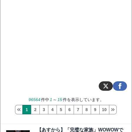
96564
件中
1
～
15
件を表示しています。
1
2
3
4
5
6
7
8
9
10
【あすから】「完璧な家族」WOWOWで