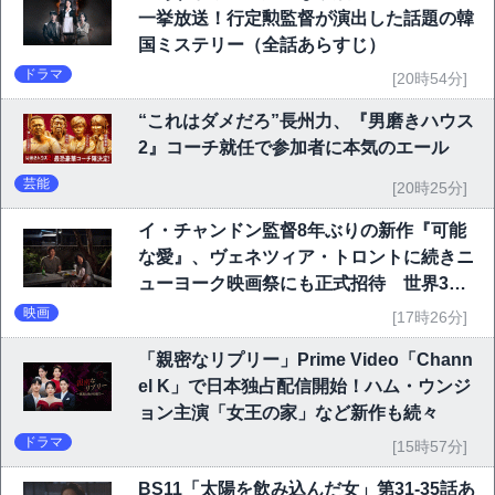
一挙放送！行定勲監督が演出した話題の韓
国ミステリー（全話あらすじ）
ドラマ
[20時54分]
“これはダメだろ”長州力、『男磨きハウス
2』コーチ就任で参加者に本気のエール
芸能
[20時25分]
イ・チャンドン監督8年ぶりの新作『可能
な愛』、ヴェネツィア・トロントに続きニ
ューヨーク映画祭にも正式招待 世界3大
映画祭で快挙｜Netflix映画
映画
[17時26分]
「親密なリプリー」Prime Video「Chann
el K」で日本独占配信開始！ハム・ウンジ
ョン主演「女王の家」など新作も続々
ドラマ
[15時57分]
BS11「太陽を飲み込んだ女」第31-35話あ