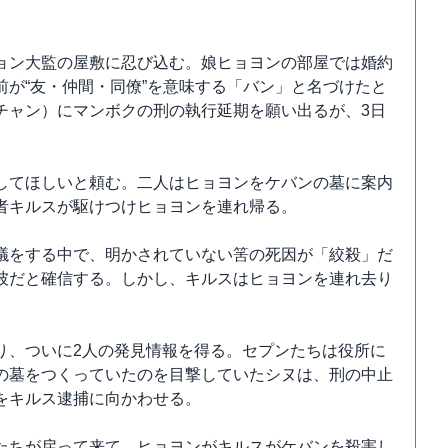
ョン大監の屋敷に忍び込む。娘ヒョヨンの部屋では婚約
が“友・仲間・同僚”を意味する「バン」と名づけたと
チャン）にマンボクの刑の執行延期を願い出るが、3日
してほしいと頼む。二人はヒョヨンをケバンの墓に案内
者キルスが駆けつけヒョヨンを連れ帰る。
議をする中で、明かされていない筈の死因が「絞殺」だ
彼だと確信する。しかし、キルスはヒョヨンを連れ去り
り、ついに2人の発見情報を得る。セプンたちは役所に
の墓をつくっていたのを目撃していたシヌは、刑の中止
をキルス逮捕に向かわせる。
たちが戻って来て、ヒョヨンがキルスがケバンを殺害し