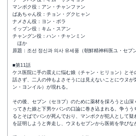
マンボク役：アン・チャンファン
ばあちゃん役：チョン・グクヒャン
ナメさん役：ヨン・ボラ
イップン役：キム・スアン
チャングン役：ハン・チャンミン
ほか
原題：조선 정신과 의사 유세풍（朝鮮精神科医ユ・セプ
■第11話
ケス医院に手の震えに悩む娘（チャン・ヒリョン）とそ
話さず、二人の仲もよさそうには見えないことにウヌが
ン・ヨンイル）が現れる。
その後、セプン（セヨプ）のために薬材を採ろうと山深
ってきた娘と下男ケバンの口論に巻き込まれる。争うう
るとそばでバンが死んでおり、マンボクが犯人として疑
を証明しようと奔走し、ウヌもセプンから医術を学びな