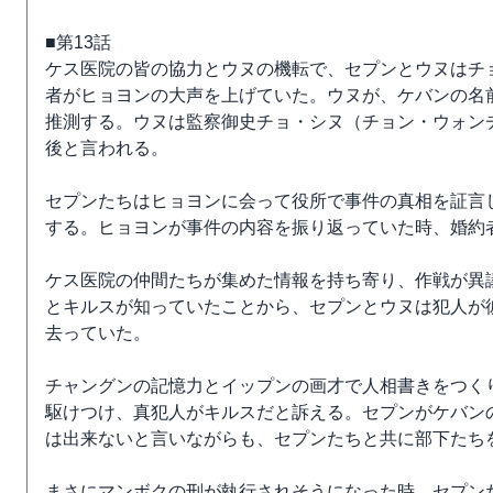
■第13話
ケス医院の皆の協力とウヌの機転で、セプンとウヌはチ
者がヒョヨンの大声を上げていた。ウヌが、ケバンの名前
推測する。ウヌは監察御史チョ・シヌ（チョン・ウォン
後と言われる。
セプンたちはヒョヨンに会って役所で事件の真相を証言
する。ヒョヨンが事件の内容を振り返っていた時、婚約
ケス医院の仲間たちが集めた情報を持ち寄り、作戦が異
とキルスが知っていたことから、セプンとウヌは犯人が
去っていた。
チャングンの記憶力とイップンの画才で人相書きをつく
駆けつけ、真犯人がキルスだと訴える。セプンがケバン
は出来ないと言いながらも、セプンたちと共に部下たち
まさにマンボクの刑が執行されそうになった時、セプン