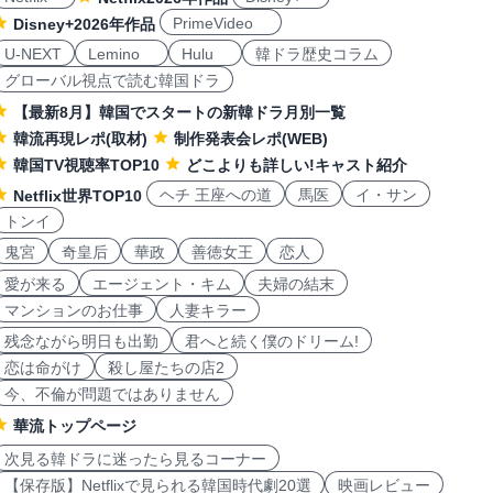
PrimeVideo
Disney+2026年作品
U-NEXT
Lemino
Hulu
韓ドラ歴史コラム
グローバル視点で読む韓国ドラ
【最新8月】韓国でスタートの新韓ドラ月別一覧
韓流再現レポ(取材)
制作発表会レポ(WEB)
韓国TV視聴率TOP10
どこよりも詳しい!キャスト紹介
ヘチ 王座への道
馬医
イ・サン
Netflix世界TOP10
トンイ
鬼宮
奇皇后
華政
善徳女王
恋人
愛が来る
エージェント・キム
夫婦の結末
マンションのお仕事
人妻キラー
残念ながら明日も出勤
君へと続く僕のドリーム!
恋は命がけ
殺し屋たちの店2
今、不倫が問題ではありません
華流トップページ
次見る韓ドラに迷ったら見るコーナー
【保存版】Netflixで見られる韓国時代劇20選
映画レビュー