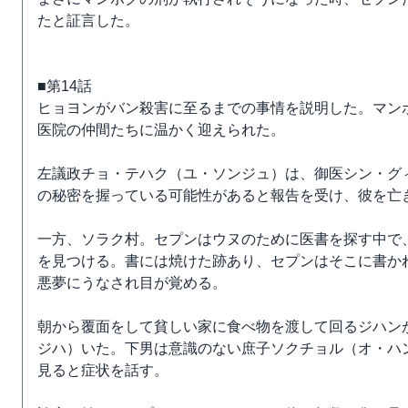
たと証言した。
■第14話
ヒョヨンがバン殺害に至るまでの事情を説明した。マン
医院の仲間たちに温かく迎えられた。
左議政チョ・テハク（ユ・ソンジュ）は、御医シン・グ
の秘密を握っている可能性があると報告を受け、彼を亡
一方、ソラク村。セプンはウヌのために医書を探す中で
を見つける。書には焼けた跡あり、セプンはそこに書か
悪夢にうなされ目が覚める。
朝から覆面をして貧しい家に食べ物を渡して回るジハン
ジハ）いた。下男は意識のない庶子ソクチョル（オ・ハ
見ると症状を話す。