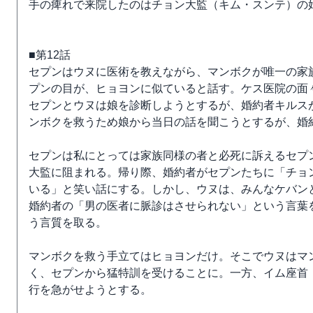
手の痺れで来院したのはチョン大監（キム・スンテ）の
■第12話
セプンはウヌに医術を教えながら、マンボクが唯一の家
プンの目が、ヒョヨンに似ていると話す。ケス医院の面
セプンとウヌは娘を診断しようとするが、婚約者キルス
ンボクを救うため娘から当日の話を聞こうとするが、婚
セプンは私にとっては家族同様の者と必死に訴えるセプ
大監に阻まれる。帰り際、婚約者がセプンたちに「チョ
いる」と笑い話にする。しかし、ウヌは、みんなケバン
婚約者の「男の医者に脈診はさせられない」という言葉
う言質を取る。
マンボクを救う手立てはヒョヨンだけ。そこでウヌはマ
く、セプンから猛特訓を受けることに。一方、イム座首
行を急がせようとする。