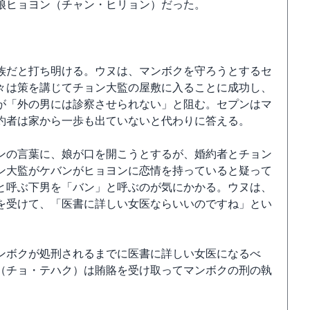
娘ヒョヨン（チャン・ヒリョン）だった。
族だと打ち明ける。ウヌは、マンボクを守ろうとするセ
々は策を講じてチョン大監の屋敷に入ることに成功し、
が「外の男には診察させられない」と阻む。セプンはマ
約者は家から一歩も出ていないと代わりに答える。
ンの言葉に、娘が口を開こうとするが、婚約者とチョン
ン大監がケバンがヒョヨンに恋情を持っていると疑って
と呼ぶ下男を「バン」と呼ぶのが気にかかる。ウヌは、
を受けて、「医書に詳しい女医ならいいのですね」とい
ンボクが処刑されるまでに医書に詳しい女医になるべ
（チョ・テハク）は賄賂を受け取ってマンボクの刑の執