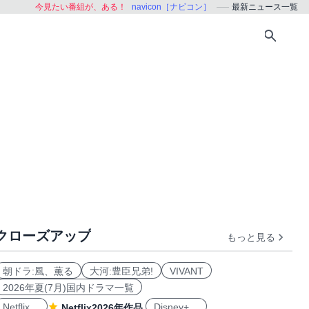
今見たい番組が、ある！
navicon［ナビコン］
最新ニュース一覧
クローズアップ
もっと見る
朝ドラ:風、薫る
大河:豊臣兄弟!
VIVANT
2026年夏(7月)国内ドラマ一覧
Netflix
Disney+
Netflix2026年作品