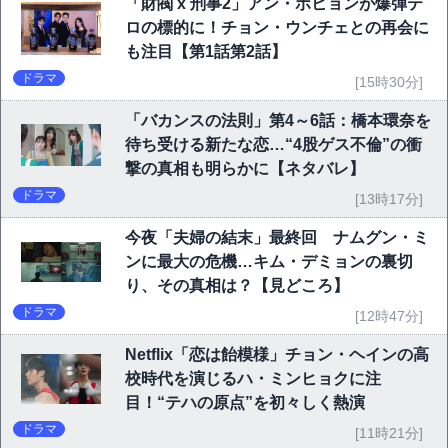
「財閥 x 刑事2」アン・ボヒョンが爆弾テ
ロの標的に！チョン・ウンチェとの再会に
も注目【第1話第2話】
ドラマ
[15時30分]
「バカンスの法則」第4～6話：橋本環奈を
待ち受ける新たな恋…“4股ゲス不倫”の衝
撃の真相も明らかに【ネタバレ】
ドラマ
[13時17分]
今夜「夫婦の結末」最終回 ナムグン・ミ
ンに最大の危機…キム・デミョンの裏切
り、その真相は？【見どころ】
ドラマ
[12時47分]
Netflix「恋は飴模様」チョン・ヘインの高
校時代を演じるハ・ミンヒョクに注
目！“テハの原点”を初々しく熱演
ドラマ
[11時21分]