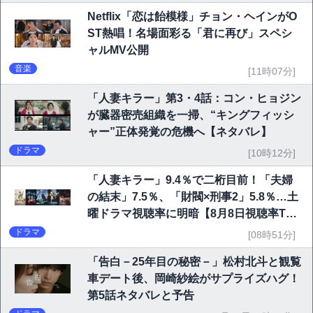
Netflix「恋は飴模様」チョン・ヘインがO
ST熱唱！名場面彩る「君に再び」スペシ
ャルMV公開
音楽
[11時07分]
「人妻キラー」第3・4話：コン・ヒョジン
が臓器密売組織を一掃、“キングフィッシ
ャー”正体発覚の危機へ【ネタバレ】
ドラマ
[10時12分]
「人妻キラー」9.4％で二桁目前！「夫婦
の結末」7.5％、「財閥×刑事2」5.8％…土
曜ドラマ視聴率に明暗【8月8日視聴率TO
P10】
ドラマ
[08時51分]
「告白－25年目の秘密－」松村北斗と観覧
車デート後、岡崎紗絵がサプライズハグ！
第5話ネタバレと予告