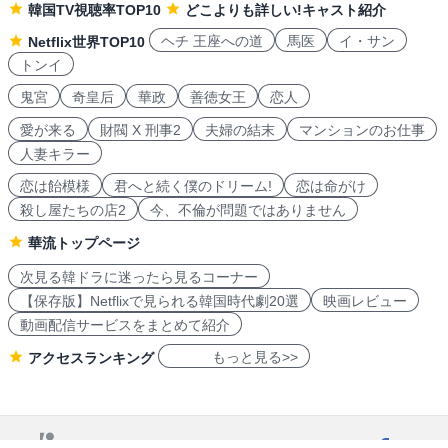
韓国TV視聴率TOP10
どこよりも詳しい!キャスト紹介
ヘチ 王座への道
馬医
イ・サン
Netflix世界TOP10
トンイ
鬼宮
奇皇后
華政
善徳女王
恋人
愛が来る
財閥 X 刑事2
夫婦の結末
マンションのお仕事
人妻キラー
恋は飴模様
君へと続く僕のドリーム!
恋は命がけ
殺し屋たちの店2
今、不倫が問題ではありません
華流トップページ
次見る韓ドラに迷ったら見るコーナー
【保存版】Netflixで見られる韓国時代劇20選
映画レビュー
動画配信サービスをまとめて紹介
もっと見る>>
アクセスランキング
navicon 2007