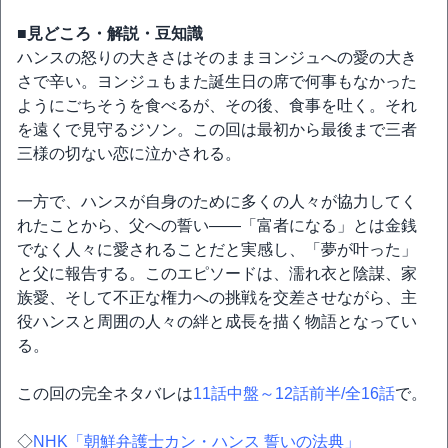
■見どころ・解説・豆知識
ハンスの怒りの大きさはそのままヨンジュへの愛の大き
さで辛い。ヨンジュもまた誕生日の席で何事もなかった
ようにごちそうを食べるが、その後、食事を吐く。それ
を遠くで見守るジソン。この回は最初から最後まで三者
三様の切ない恋に泣かされる。
一方で、ハンスが自身のために多くの人々が協力してく
れたことから、父への誓い――「富者になる」とは金銭
でなく人々に愛されることだと実感し、「夢が叶った」
と父に報告する。このエピソードは、濡れ衣と陰謀、家
族愛、そして不正な権力への挑戦を交差させながら、主
役ハンスと周囲の人々の絆と成長を描く物語となってい
る。
この回の完全ネタバレは
11話中盤～12話前半/全16話
で。
◇
NHK「朝鮮弁護士カン・ハンス 誓いの法典」