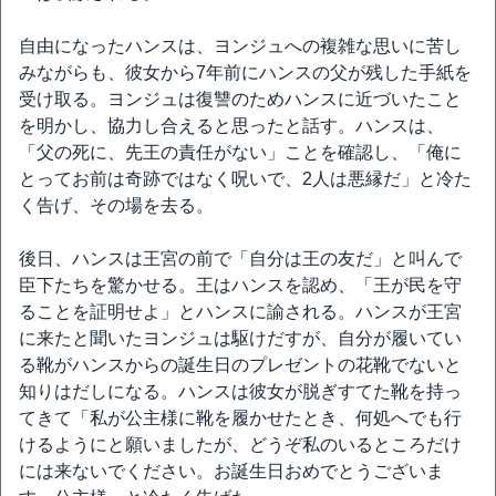
自由になったハンスは、ヨンジュへの複雑な思いに苦し
みながらも、彼女から7年前にハンスの父が残した手紙を
受け取る。ヨンジュは復讐のためハンスに近づいたこと
を明かし、協力し合えると思ったと話す。ハンスは、
「父の死に、先王の責任がない」ことを確認し、「俺に
とってお前は奇跡ではなく呪いで、2人は悪縁だ」と冷た
く告げ、その場を去る。
後日、ハンスは王宮の前で「自分は王の友だ」と叫んで
臣下たちを驚かせる。王はハンスを認め、「王が民を守
ることを証明せよ」とハンスに諭される。ハンスが王宮
に来たと聞いたヨンジュは駆けだすが、自分が履いてい
る靴がハンスからの誕生日のプレゼントの花靴でないと
知りはだしになる。ハンスは彼女が脱ぎすてた靴を持っ
てきて「私が公主様に靴を履かせたとき、何処へでも行
けるようにと願いましたが、どうぞ私のいるところだけ
には来ないでください。お誕生日おめでとうございま