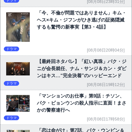
ドラマ
[08月08日23時31分]
「今、不倫が問題ではありません」キム・
ヘス×キム・ジフンがひき逃げの証拠隠滅
するも驚愕の新事実【第3・4話】
ドラマ
[08月08日20時04分]
【最終回ネタバレ】「紅い真珠」パク・ジ
ニが会長就任、ナム・サンジ＆カン・ダビ
ンはキス…“完全決着”のハッピーエンド
ドラマ
[08月08日19時12分]
「マンションのお仕事」第9話：チソン、
パク・ビョンウンの殺人指示に直面！まさ
かの警察連行へ
ドラマ
[08月08日17時58分]
「恋は命がけ」第7話、パク・ウンビン＆