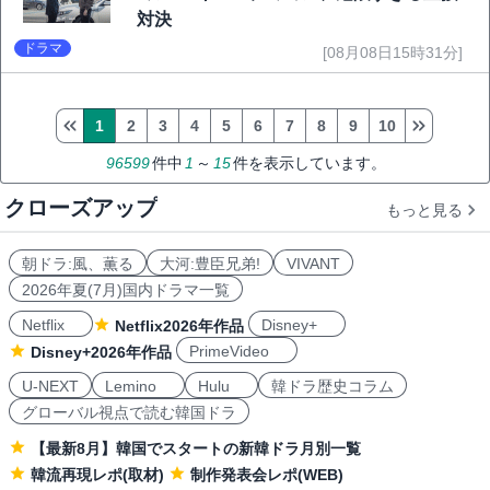
対決
ドラマ
[08月08日15時31分]
1
2
3
4
5
6
7
8
9
10
96599
件中
1
～
15
件を表示しています。
クローズアップ
もっと見る
朝ドラ:風、薫る
大河:豊臣兄弟!
VIVANT
2026年夏(7月)国内ドラマ一覧
Netflix
Disney+
Netflix2026年作品
PrimeVideo
Disney+2026年作品
U-NEXT
Lemino
Hulu
韓ドラ歴史コラム
グローバル視点で読む韓国ドラ
【最新8月】韓国でスタートの新韓ドラ月別一覧
韓流再現レポ(取材)
制作発表会レポ(WEB)