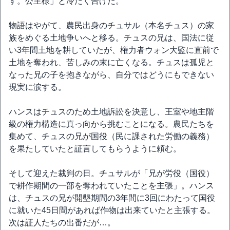
す。公主様」と冷たく告げた。
物語はやがて、農民出身のチュサル（本名チュス）の家
族をめぐる土地争いへと移る。チュスの兄は、国法に従
い3年間土地を耕していたが、権力者ウォン大監に直前で
土地を奪われ、苦しみの末に亡くなる。チュスは孤児と
なった兄の子を抱きながら、自分ではどうにもできない
現実に涙する。
ハンスはチュスのため土地訴訟を決意し、王室や地主階
級の権力構造に真っ向から挑むことになる。農民たちを
集めて、チュスの兄が国役（民に課された労働の義務）
を果たしていたと証言してもらうように頼む。
そして迎えた裁判の日。チュサルが「兄が労役（国役）
で耕作期間の一部を奪われていたことを主張」。ハンス
は、チュスの兄が開墾期間の3年間に3回にわたって国役
に就いた45日間があれば作物は出来ていたと主張する。
次は証人たちの出番だが…。