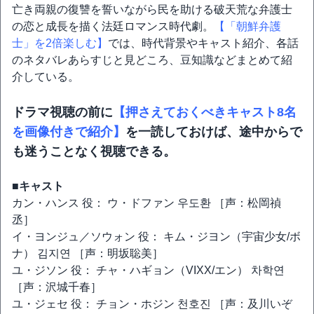
亡き両親の復讐を誓いながら民を助ける破天荒な弁護士
の恋と成長を描く法廷ロマンス時代劇。
【「朝鮮弁護
士」を2倍楽しむ】
では、時代背景やキャスト紹介、各話
のネタバレあらすじと見どころ、豆知識などまとめて紹
介している。
ドラマ視聴の前に
【押さえておくべきキャスト8名
を画像付きで紹介】
を一読しておけば、途中からで
も迷うことなく視聴できる。
■キャスト
カン・ハンス 役： ウ・ドファン 우도환 ［声：松岡禎
丞］
イ・ヨンジュ／ソウォン 役： キム・ジヨン（宇宙少女/ボ
ナ） 김지연 ［声：明坂聡美］
ユ・ジソン 役： チャ・ハギョン（VIXX/エン） 차학연
［声：沢城千春］
ユ・ジェセ 役： チョン・ホジン 천호진 ［声：及川いぞ