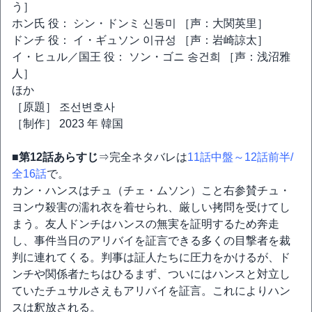
う］
ホン氏 役： シン・ドンミ 신동미 ［声：大関英里］
ドンチ 役： イ・ギュソン 이규성 ［声：岩崎諒太］
イ・ヒュル／国王 役： ソン・ゴニ 송건희 ［声：浅沼雅
人］
ほか
［原題］ 조선변호사
［制作］ 2023 年 韓国
■第12話あらすじ
⇒完全ネタバレは
11話中盤～12話前半/
全16話
で。
カン・ハンスはチュ（チェ・ムソン）こと右参賛チュ・
ヨンウ殺害の濡れ衣を着せられ、厳しい拷問を受けてし
まう。友人ドンチはハンスの無実を証明するため奔走
し、事件当日のアリバイを証言できる多くの目撃者を裁
判に連れてくる。判事は証人たちに圧力をかけるが、ド
ンチや関係者たちはひるまず、ついにはハンスと対立し
ていたチュサルさえもアリバイを証言。これによりハン
スは釈放される。