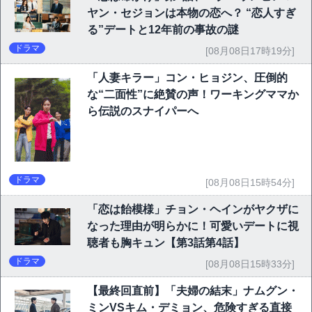
ヤン・セジョンは本物の恋へ？ “恋人すぎ
る”デートと12年前の事故の謎
ドラマ
[08月08日17時19分]
「人妻キラー」コン・ヒョジン、圧倒的
な“二面性”に絶賛の声！ワーキングママか
ら伝説のスナイパーへ
ドラマ
[08月08日15時54分]
「恋は飴模様」チョン・ヘインがヤクザに
なった理由が明らかに！可愛いデートに視
聴者も胸キュン【第3話第4話】
ドラマ
[08月08日15時33分]
【最終回直前】「夫婦の結末」ナムグン・
ミンVSキム・デミョン、危険すぎる直接