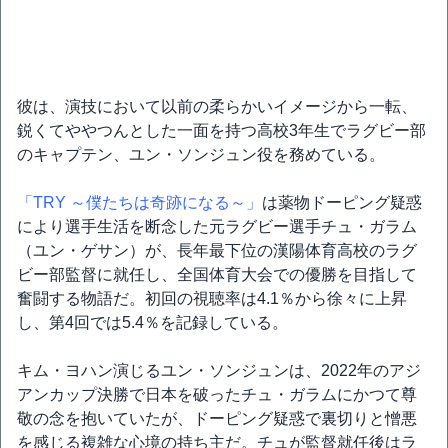
彼は、演技において以前の柔らかいイメージから一転、
鋭くてややつんとした一面を持つ高校3年生でラグビー部
のキャプテン、ユン・ソンジュン役を務めている。
「TRY ～僕たちは奇跡になる～」
は薬物ドーピング疑惑
により選手生活を断念した元ラグビー選手チュ・ガラム
（ユン・ゲサン）が、長年最下位の漢陽体育高校のラグ
ビー部監督に就任し、全国体育大会での優勝を目指して
奮闘する物語だ。初回の視聴率は4.1％から徐々に上昇
し、第4回では5.4％を記録している。
キム・ヨハン演じるユン・ソンジュンは、2022年のアジ
アンカップ決勝で日本を破ったチュ・ガラムにかつて尊
敬の念を抱いていたが、ドーピング疑惑で裏切りと憎悪
を感じる複雑な心境の持ち主だ。チュが監督就任後はラ