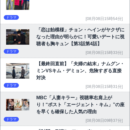
ドラマ
[08月08日15時54分]
「恋は飴模様」チョン・ヘインがヤクザに
なった理由が明らかに！可愛いデートに視
聴者も胸キュン【第3話第4話】
ドラマ
[08月08日15時33分]
【最終回直前】「夫婦の結末」ナムグン・
ミンVSキム・デミョン、危険すぎる直接
対決
ドラマ
[08月08日15時31分]
MBC「人妻キラー」視聴率右肩上が
り！“ポスト「エージェント・キム」”の座
を早くも確保した人気の理由
ドラマ
[08月08日09時37分]