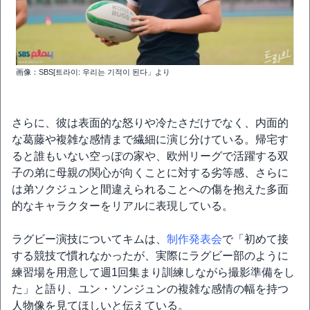
画像：SBS[트라이: 우리는 기적이 된다」より
さらに、彼は表面的な怒りや冷たさだけでなく、内面的
な葛藤や複雑な感情まで繊細に演じ分けている。帰宅す
ると誰もいない空っぽの家や、欧州リーグで活躍する双
子の弟に母親の関心が向くことに対する劣等感、さらに
は弟ソクジュンと間違えられることへの傷を抱えた多面
的なキャラクターをリアルに表現している。
ラグビー演技についてキムは、
制作発表会
で「初めて接
する競技で慣れなかったが、実際にラグビー部のように
練習場を用意して週1回集まり訓練しながら撮影準備をし
た」と語り、ユン・ソンジュンの複雑な感情の幅を持つ
人物像を見てほしいと伝えている。