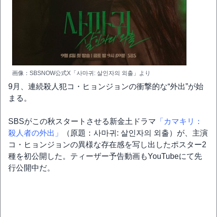
画像：SBSNOW公式X「사마귀: 살인자의 외출」より
9月、連続殺人犯コ・ヒョンジョンの衝撃的な“外出”が始
まる。
SBSがこの秋スタートさせる新金土ドラマ
「カマキリ：
殺人者の外出」
（原題：사마귀: 살인자의 외출）が、主演
コ・ヒョンジョンの異様な存在感を写し出したポスター2
種を初公開した。ティーザー予告動画もYouTubeにて先
行公開中だ。