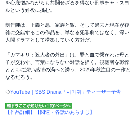
を心底憎みながらも共闘せざるを得ない刑事チャ・スヨ
ルという難役に挑む。
制作陣は、正義と悪、家族と敵、そして過去と現在が複
雑に交錯するこの作品を、単なる犯罪劇ではなく、深い
人間ドラマとして構築していく方針だ。
「カマキリ：殺人者の外出」は、罪と血で繋がれた母と
子が交わす、言葉にならない対話を描く。視聴者を戦慄
とともに深い感情の渦へと誘う、2025年秋注目の一作と
なるだろう。
◇
YouTube｜SBS Drama「사마귀」ティーザー予告
【作品詳細】
【関連・各話のあらすじ】