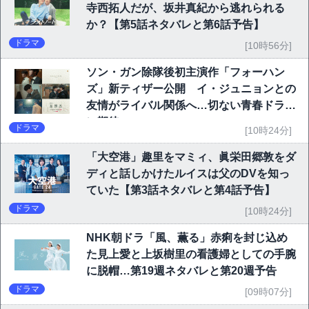
寺西拓人だが、坂井真紀から逃れられる
か？【第5話ネタバレと第6話予告】
ドラマ
[10時56分]
ソン・ガン除隊後初主演作「フォーハン
ズ」新ティザー公開 イ・ジュニョンとの
友情がライバル関係へ…切ない青春ドラマ
に期待
ドラマ
[10時24分]
「大空港」趣里をマミィ、眞栄田郷敦をダ
ディと話しかけたルイスは父のDVを知っ
ていた【第3話ネタバレと第4話予告】
ドラマ
[10時24分]
NHK朝ドラ「風、薫る」赤痢を封じ込め
た見上愛と上坂樹里の看護婦としての手腕
に脱帽…第19週ネタバレと第20週予告
ドラマ
[09時07分]