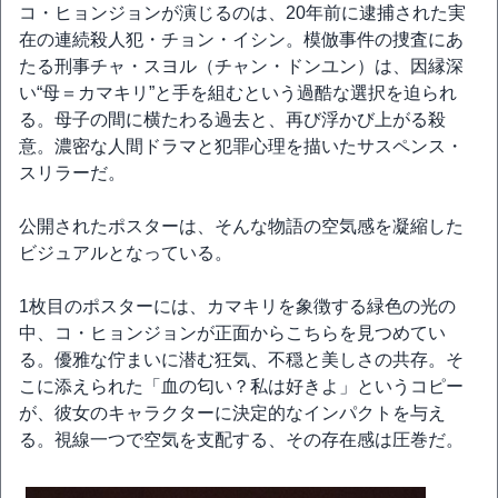
コ・ヒョンジョンが演じるのは、20年前に逮捕された実
在の連続殺人犯・チョン・イシン。模倣事件の捜査にあ
たる刑事チャ・スヨル（チャン・ドンユン）は、因縁深
い“母＝カマキリ”と手を組むという過酷な選択を迫られ
る。母子の間に横たわる過去と、再び浮かび上がる殺
意。濃密な人間ドラマと犯罪心理を描いたサスペンス・
スリラーだ。
公開されたポスターは、そんな物語の空気感を凝縮した
ビジュアルとなっている。
1枚目のポスターには、カマキリを象徴する緑色の光の
中、コ・ヒョンジョンが正面からこちらを見つめてい
る。優雅な佇まいに潜む狂気、不穏と美しさの共存。そ
こに添えられた「血の匂い？私は好きよ」というコピー
が、彼女のキャラクターに決定的なインパクトを与え
る。視線一つで空気を支配する、その存在感は圧巻だ。