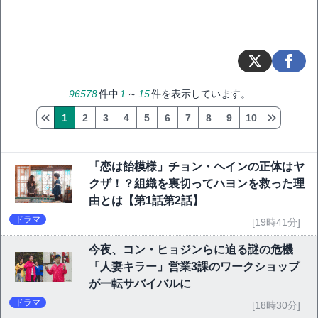
96578
件中
1
～
15
件を表示しています。
1
2
3
4
5
6
7
8
9
10
「恋は飴模様」チョン・ヘインの正体はヤ
クザ！？組織を裏切ってハヨンを救った理
由とは【第1話第2話】
ドラマ
[19時41分]
今夜、コン・ヒョジンらに迫る謎の危機
「人妻キラー」営業3課のワークショップ
が一転サバイバルに
ドラマ
[18時30分]