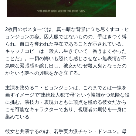
2枚目のポスターでは、真っ暗な背景に立ち尽くすコ・ヒ
ョンジョンの姿。囚人服ではないものの、手はきつく縛
られ、自由を奪われた存在であることが示されている。
キャッチコピーは「殺人…生きていて一番うまくやった
ことだ」。一切の悔いも恐れも感じさせない無表情が不
気味な緊張感を醸し出し、彼女がなぜ殺人鬼となったの
かという謎への興味をかき立てる。
主演を務めるコ・ヒョンジョンは、これまでとは一線を
画すイメージで“連続殺人犯で母”という複雑かつ危険な役
に挑む。演技力・表現力ともに頂点を極める彼女だから
こそ可能なキャラクターであり、視聴者の期待を一身に
集めている。
彼女と共演するのは、若手実力派チャン・ドンユン。母