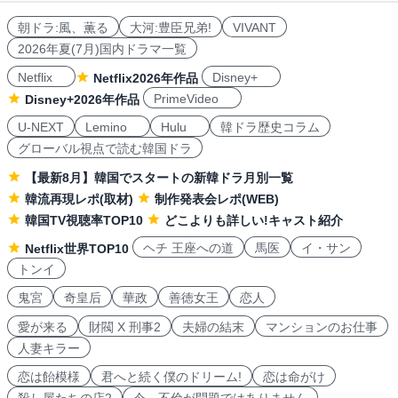
朝ドラ:風、薫る
大河:豊臣兄弟!
VIVANT
2026年夏(7月)国内ドラマ一覧
Netflix
Disney+
Netflix2026年作品
PrimeVideo
Disney+2026年作品
U-NEXT
Lemino
Hulu
韓ドラ歴史コラム
グローバル視点で読む韓国ドラ
【最新8月】韓国でスタートの新韓ドラ月別一覧
韓流再現レポ(取材)
制作発表会レポ(WEB)
韓国TV視聴率TOP10
どこよりも詳しい!キャスト紹介
ヘチ 王座への道
馬医
イ・サン
Netflix世界TOP10
トンイ
鬼宮
奇皇后
華政
善徳女王
恋人
愛が来る
財閥 X 刑事2
夫婦の結末
マンションのお仕事
人妻キラー
恋は飴模様
君へと続く僕のドリーム!
恋は命がけ