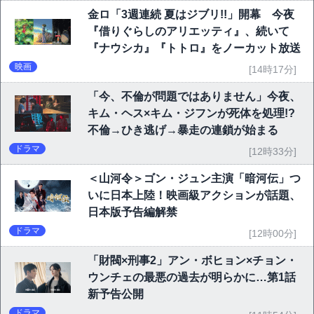
金ロ「3週連続 夏はジブリ!!」開幕 今夜
『借りぐらしのアリエッティ』、続いて
『ナウシカ』『トトロ』をノーカット放送
映画
[14時17分]
「今、不倫が問題ではありません」今夜、
キム・ヘス×キム・ジフンが死体を処理!?
不倫→ひき逃げ→暴走の連鎖が始まる
ドラマ
[12時33分]
＜山河令＞ゴン・ジュン主演「暗河伝」つ
いに日本上陸！映画級アクションが話題、
日本版予告編解禁
ドラマ
[12時00分]
「財閥×刑事2」アン・ボヒョン×チョン・
ウンチェの最悪の過去が明らかに…第1話
新予告公開
ドラマ