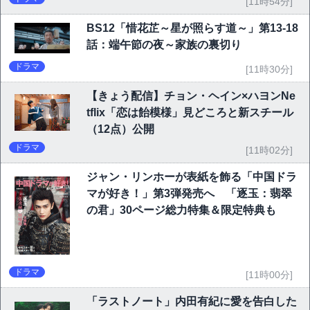
[11時54分]
BS12「惜花芷～星が照らす道～」第13-18
話：端午節の夜～家族の裏切り
ドラマ
[11時30分]
【きょう配信】チョン・ヘイン×ハヨンNe
tflix「恋は飴模様」見どころと新スチール
（12点）公開
ドラマ
[11時02分]
ジャン・リンホーが表紙を飾る「中国ドラ
マが好き！」第3弾発売へ 「逐玉：翡翠
の君」30ページ総力特集＆限定特典も
ドラマ
[11時00分]
「ラストノート」内田有紀に愛を告白した