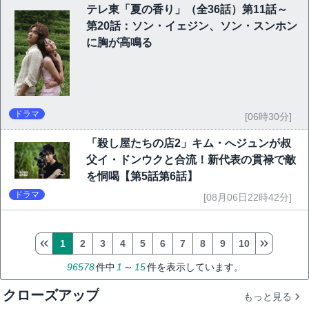
テレ東「夏の香り」（全36話）第11話～
第20話：ソン・イェジン、ソン・スンホン
に胸が高鳴る
ドラマ
[06時30分]
「殺し屋たちの店2」キム・へジュンが叔
父イ・ドンウクと合流！新代表の貫禄で敵
を恫喝【第5話第6話】
ドラマ
[08月06日22時42分]
1
2
3
4
5
6
7
8
9
10
96578
件中
1
～
15
件を表示しています。
クローズアップ
もっと見る