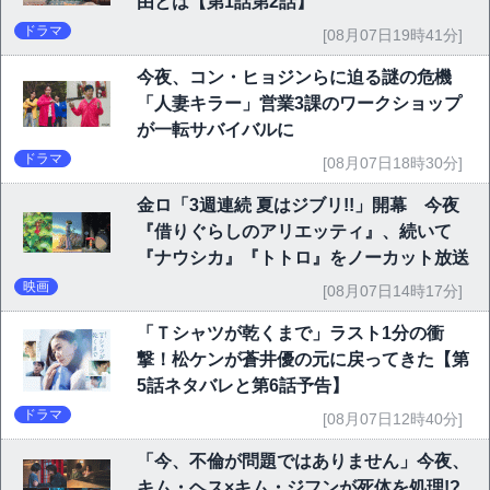
由とは【第1話第2話】
ドラマ
[08月07日19時41分]
今夜、コン・ヒョジンらに迫る謎の危機
「人妻キラー」営業3課のワークショップ
が一転サバイバルに
ドラマ
[08月07日18時30分]
金ロ「3週連続 夏はジブリ!!」開幕 今夜
『借りぐらしのアリエッティ』、続いて
『ナウシカ』『トトロ』をノーカット放送
映画
[08月07日14時17分]
「Ｔシャツが乾くまで」ラスト1分の衝
撃！松ケンが蒼井優の元に戻ってきた【第
5話ネタバレと第6話予告】
ドラマ
[08月07日12時40分]
「今、不倫が問題ではありません」今夜、
キム・ヘス×キム・ジフンが死体を処理!?