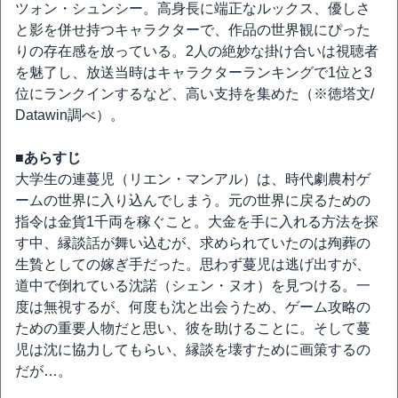
ツォン・シュンシー。高身長に端正なルックス、優しさ
と影を併せ持つキャラクターで、作品の世界観にぴった
りの存在感を放っている。2人の絶妙な掛け合いは視聴者
を魅了し、放送当時はキャラクターランキングで1位と3
位にランクインするなど、高い支持を集めた（※徳塔文/
Datawin調べ）。
■あらすじ
大学生の連蔓児（リエン・マンアル）は、時代劇農村ゲ
ームの世界に入り込んでしまう。元の世界に戻るための
指令は金貨1千両を稼ぐこと。大金を手に入れる方法を探
す中、縁談話が舞い込むが、求められていたのは殉葬の
生贄としての嫁ぎ手だった。思わず蔓児は逃げ出すが、
道中で倒れている沈諾（シェン・ヌオ）を見つける。一
度は無視するが、何度も沈と出会うため、ゲーム攻略の
ための重要人物だと思い、彼を助けることに。そして蔓
児は沈に協力してもらい、縁談を壊すために画策するの
だが…。