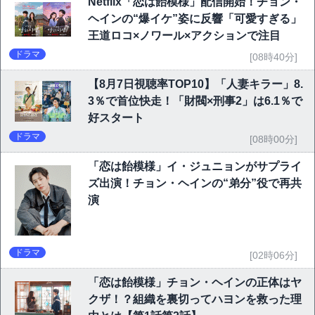
Netflix「恋は飴模様」配信開始！チョン・
ヘインの“爆イケ”姿に反響「可愛すぎる」
王道ロコ×ノワール×アクションで注目
ドラマ
[08時40分]
【8月7日視聴率TOP10】「人妻キラー」8.
3％で首位快走！「財閥×刑事2」は6.1％で
好スタート
ドラマ
[08時00分]
「恋は飴模様」イ・ジュニョンがサプライ
ズ出演！チョン・ヘインの“弟分”役で再共
演
ドラマ
[02時06分]
「恋は飴模様」チョン・ヘインの正体はヤ
クザ！？組織を裏切ってハヨンを救った理