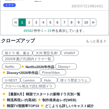
に期待
ドラマ
[08月07日10時24分]
1
2
3
4
5
6
7
8
9
10
96582
件中
1
～
15
件を表示しています。
クローズアップ
もっと見る
朝ドラ:風、薫る
大河:豊臣兄弟!
VIVANT
2026年夏(7月)国内ドラマ一覧
Netflix
Disney+
Netflix2026年作品
PrimeVideo
Disney+2026年作品
U-NEXT
Lemino
Hulu
韓ドラ歴史コラム
グローバル視点で読む韓国ドラ
【最新8月】韓国でスタートの新韓ドラ月別一覧
韓流再現レポ(取材)
制作発表会レポ(WEB)
韓国TV視聴率TOP10
どこよりも詳しい!キャスト紹介