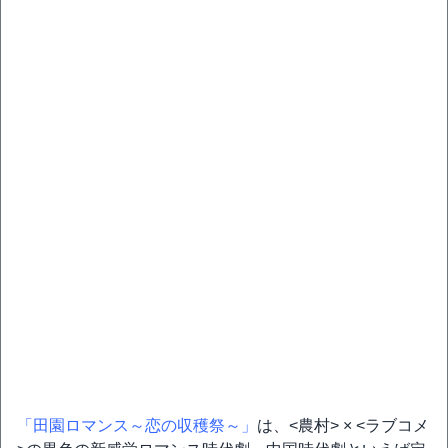
「田園ロマンス～恋の収穫祭～」
は、<農村> × <ラブコメ