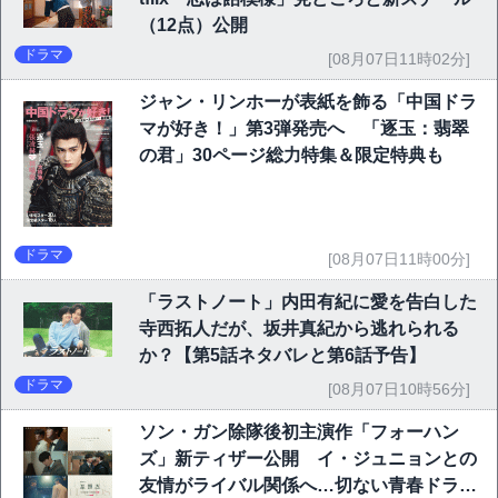
（12点）公開
ドラマ
[08月07日11時02分]
ジャン・リンホーが表紙を飾る「中国ドラ
マが好き！」第3弾発売へ 「逐玉：翡翠
の君」30ページ総力特集＆限定特典も
ドラマ
[08月07日11時00分]
「ラストノート」内田有紀に愛を告白した
寺西拓人だが、坂井真紀から逃れられる
か？【第5話ネタバレと第6話予告】
ドラマ
[08月07日10時56分]
ソン・ガン除隊後初主演作「フォーハン
ズ」新ティザー公開 イ・ジュニョンとの
友情がライバル関係へ…切ない青春ドラマ