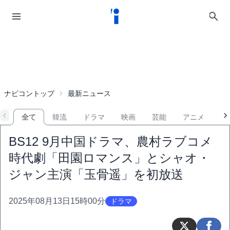
ナビコントップ
最新ニュース
全て
韓流
ドラマ
映画
芸能
アニメ
音
BS12 9月中国ドラマ、農村ラブコメ
時代劇「田園ロマンス」とシャオ・
ジャン主演「玉骨遥」を初放送
2025年08月13日15時00分
ドラマ