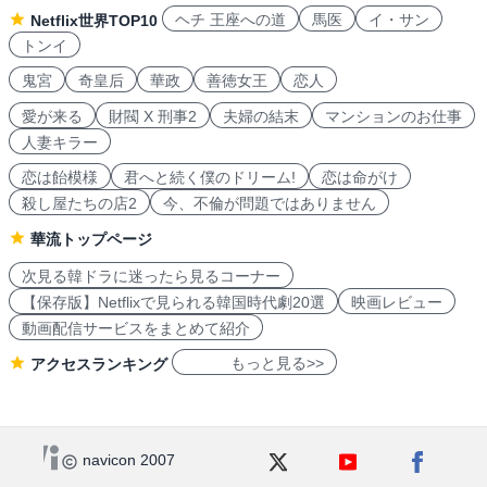
ヘチ 王座への道
馬医
イ・サン
Netflix世界TOP10
トンイ
鬼宮
奇皇后
華政
善徳女王
恋人
愛が来る
財閥 X 刑事2
夫婦の結末
マンションのお仕事
人妻キラー
恋は飴模様
君へと続く僕のドリーム!
恋は命がけ
殺し屋たちの店2
今、不倫が問題ではありません
華流トップページ
次見る韓ドラに迷ったら見るコーナー
【保存版】Netflixで見られる韓国時代劇20選
映画レビュー
動画配信サービスをまとめて紹介
もっと見る>>
アクセスランキング
navicon 2007