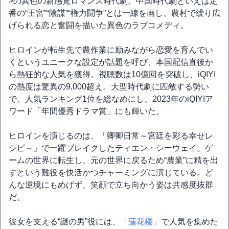
>の異色の新感覚ロマンス時代劇。中国時代劇といえば定
番の“王宮”“陰謀”“権力闘争”とは一線を画し、農村で繰り広
げられる恋と奮闘を描いた異色のラブコメディ。
ヒロインが転生先で農作業に励みながら恋愛を育んでい
くというユニークな設定が話題を呼び、本国配信直後か
ら熱狂的な人気を獲得。視聴数は10億回を突破し、iQIYI
の熱度は驚異の9,000超え。大型時代劇に匹敵する勢い
で、人気ランキング1位を総なめにし、2023年のiQIYIア
ワード「年間優秀ドラマ賞」にも輝いた。
ヒロインを演じるのは、「卿卿日常～宮廷を彩る幸せレ
シピ～」で一躍ブレイクしたティエン・シーウェイ。ゲ
ームの世界に転生し、元の世界に戻るため“農業”に精を出
すという難役を快活かつチャーミングに演じている。ど
んな逆境にもめげず、笑顔で立ち向かう姿は共感度抜群
だ。
彼女を支える“謎の男”役には、
「蓮花楼」
で人気を集めた