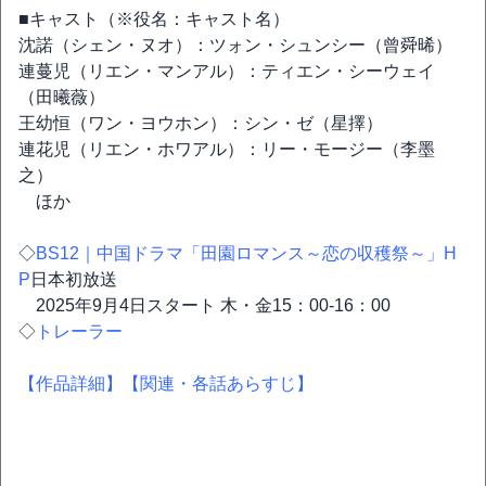
■キャスト（※役名：キャスト名）
沈諾（シェン・ヌオ）：ツォン・シュンシー（曾舜晞）
連蔓児（リエン・マンアル）：ティエン・シーウェイ
（田曦薇）
王幼恒（ワン・ヨウホン）：シン・ゼ（星擇）
連花児（リエン・ホワアル）：リー・モージー（李墨
之）
ほか
◇
BS12｜中国ドラマ「田園ロマンス～恋の収穫祭～」H
P
日本初放送
2025年9月4日スタート 木・金15：00-16：00
◇
トレーラー
【作品詳細】
【関連・各話あらすじ】