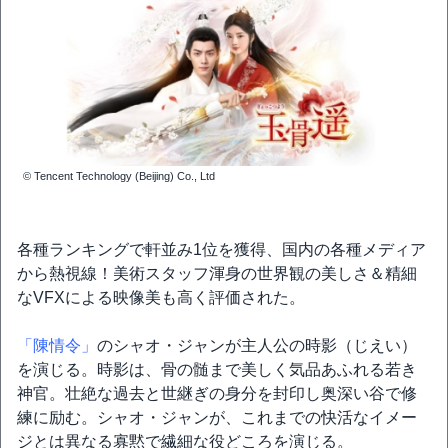
© Tencent Technology (Beijing) Co., Ltd
各種ランキングで軒並み1位を獲得、国内の各種メディア
から熱視線！美術スタッフ渾身の世界観の美しさ＆精細
なVFXによる映像美も高く評価された。
「陳情令」
のシャオ・ジャンが主人公の時影（じえい）
を演じる。時影は、骨の髄まで美しく気品あふれる若き
神官。壮絶な過去と世継ぎの身分を封印し奥深い谷で修
練に励む。シャオ・ジャンが、これまでの快活なイメー
ジとは異なる寡黙で繊細な役どころを演じる。