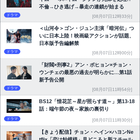
不倫→ひき逃げ→暴走の連鎖が始まる
ドラマ
[08月07日12時33分]
＜山河令＞ゴン・ジュン主演「暗河伝」つ
いに日本上陸！映画級アクションが話題、
日本版予告編解禁
ドラマ
[08月07日12時00分]
「財閥×刑事2」アン・ボヒョン×チョン・
ウンチェの最悪の過去が明らかに…第1話
新予告公開
ドラマ
[08月07日11時54分]
BS12「惜花芷～星が照らす道～」第13-18
話：端午節の夜～家族の裏切り
ドラマ
[08月07日11時30分]
【きょう配信】チョン・ヘイン×ハヨンNe
tflix「恋は飴模様」見どころと新スチール