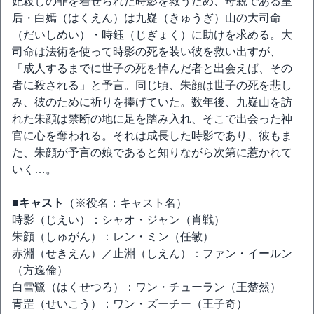
妃殺しの罪を着せられた時影を救うため、母親である皇
后・白嫣（はくえん）は九嶷（きゅうぎ）山の大司命
（だいしめい）・時鈺（じぎょく）に助けを求める。大
司命は法術を使って時影の死を装い彼を救い出すが、
「成人するまでに世子の死を悼んだ者と出会えば、その
者に殺される」と予言。同じ頃、朱顔は世子の死を悲し
み、彼のために祈りを捧げていた。数年後、九嶷山を訪
れた朱顔は禁断の地に足を踏み入れ、そこで出会った神
官に心を奪われる。それは成長した時影であり、彼もま
た、朱顔が予言の娘であると知りながら次第に惹かれて
いく…。
■キャスト
（※役名：キャスト名）
時影（じえい）：シャオ・ジャン（肖戦）
朱顔（しゅがん）：レン・ミン（任敏）
赤淵（せきえん）／止淵（しえん）：ファン・イールン
（方逸倫）
白雪鷺（はくせつろ）：ワン・チューラン（王楚然）
青罡（せいこう）：ワン・ズーチー（王子奇）