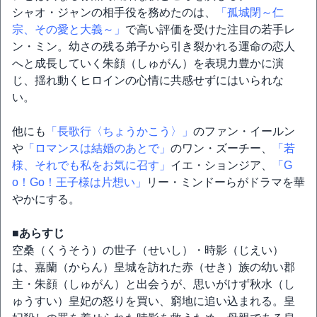
シャオ・ジャンの相手役を務めたのは、
「孤城閉～仁
宗、その愛と大義～」
で高い評価を受けた注目の若手レ
ン・ミン。幼さの残る弟子から引き裂かれる運命の恋人
へと成長していく朱顔（しゅがん）を表現力豊かに演
じ、揺れ動くヒロインの心情に共感せずにはいられな
い。
他にも
「長歌行〈ちょうかこう〉」
のファン・イールン
や
「ロマンスは結婚のあとで」
のワン・ズーチー、
「若
様、それでも私をお気に召す」
イエ・ションジア、
「G
o！Go！王子様は片想い」
リー・ミンドーらがドラマを華
やかにする。
■あらすじ
空桑（くうそう）の世子（せいし）・時影（じえい）
は、嘉蘭（からん）皇城を訪れた赤（せき）族の幼い郡
主・朱顔（しゅがん）と出会うが、思いがけず秋水（し
ゅうすい）皇妃の怒りを買い、窮地に追い込まれる。皇