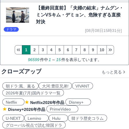
【最終回直前】「夫婦の結末」ナムグン・
ミンVSキム・デミョン、危険すぎる直接
対決
ドラマ
[08月08日15時31分]
1
2
3
4
5
6
7
8
9
10
96599
件中
1
～
15
件を表示しています。
クローズアップ
もっと見る
朝ドラ:風、薫る
大河:豊臣兄弟!
VIVANT
2026年夏(7月)国内ドラマ一覧
Netflix
Disney+
Netflix2026年作品
PrimeVideo
Disney+2026年作品
U-NEXT
Lemino
Hulu
韓ドラ歴史コラム
グローバル視点で読む韓国ドラ