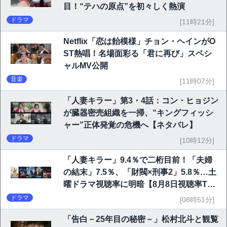
目！“テハの原点”を初々しく熱演
ドラマ
[11時21分]
Netflix「恋は飴模様」チョン・ヘインがO
ST熱唱！名場面彩る「君に再び」スペシ
ャルMV公開
音楽
[11時07分]
「人妻キラー」第3・4話：コン・ヒョジン
が臓器密売組織を一掃、“キングフィッシ
ャー”正体発覚の危機へ【ネタバレ】
ドラマ
[10時12分]
「人妻キラー」9.4％で二桁目前！「夫婦
の結末」7.5％、「財閥×刑事2」5.8％…土
曜ドラマ視聴率に明暗【8月8日視聴率TO
P10】
ドラマ
[08時51分]
「告白－25年目の秘密－」松村北斗と観覧