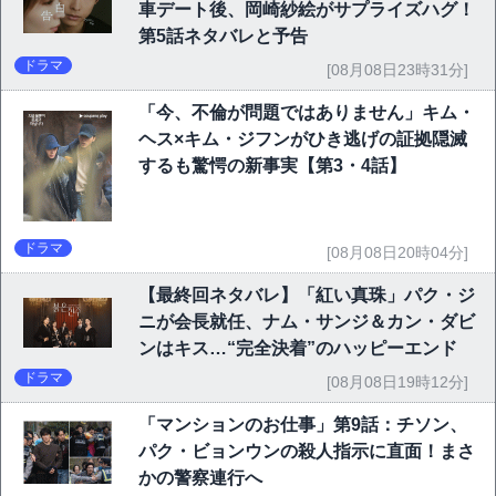
車デート後、岡崎紗絵がサプライズハグ！
第5話ネタバレと予告
ドラマ
[08月08日23時31分]
「今、不倫が問題ではありません」キム・
ヘス×キム・ジフンがひき逃げの証拠隠滅
するも驚愕の新事実【第3・4話】
ドラマ
[08月08日20時04分]
【最終回ネタバレ】「紅い真珠」パク・ジ
ニが会長就任、ナム・サンジ＆カン・ダビ
ンはキス…“完全決着”のハッピーエンド
ドラマ
[08月08日19時12分]
「マンションのお仕事」第9話：チソン、
パク・ビョンウンの殺人指示に直面！まさ
かの警察連行へ