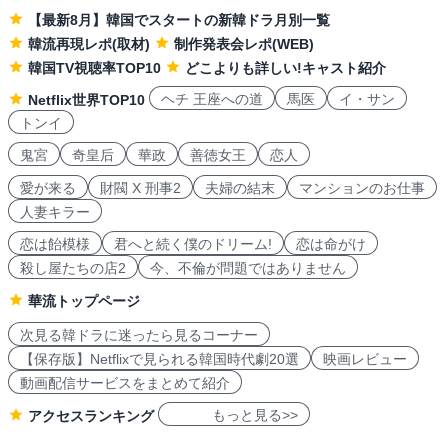
【最新8月】韓国でスタートの新韓ドラ月別一覧
韓流再現レポ(取材)
制作発表会レポ(WEB)
韓国TV視聴率TOP10
どこよりも詳しい!キャスト紹介
ヘチ 王座への道
馬医
イ・サン
Netflix世界TOP10
トンイ
鬼宮
奇皇后
華政
善徳女王
恋人
愛が来る
財閥 X 刑事2
夫婦の結末
マンションのお仕事
人妻キラー
恋は飴模様
君へと続く僕のドリーム!
恋は命がけ
殺し屋たちの店2
今、不倫が問題ではありません
華流トップページ
次見る韓ドラに迷ったら見るコーナー
【保存版】Netflixで見られる韓国時代劇20選
映画レビュー
動画配信サービスをまとめて紹介
もっと見る>>
アクセスランキング