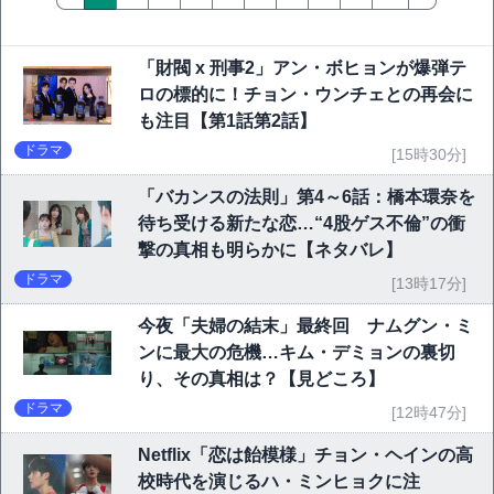
「財閥 x 刑事2」アン・ボヒョンが爆弾テ
ロの標的に！チョン・ウンチェとの再会に
も注目【第1話第2話】
ドラマ
[15時30分]
「バカンスの法則」第4～6話：橋本環奈を
待ち受ける新たな恋…“4股ゲス不倫”の衝
撃の真相も明らかに【ネタバレ】
ドラマ
[13時17分]
今夜「夫婦の結末」最終回 ナムグン・ミ
ンに最大の危機…キム・デミョンの裏切
り、その真相は？【見どころ】
ドラマ
[12時47分]
Netflix「恋は飴模様」チョン・ヘインの高
校時代を演じるハ・ミンヒョクに注