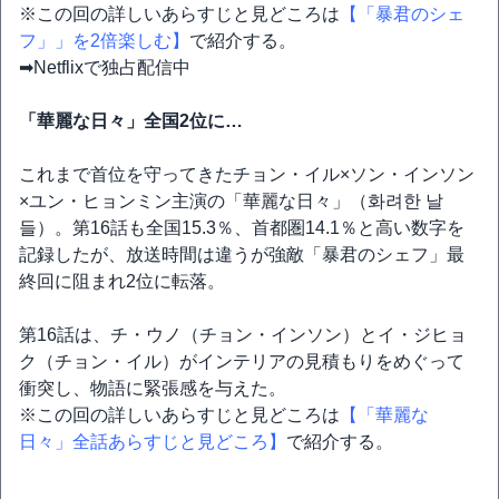
※この回の詳しいあらすじと見どころは
【「暴君のシェ
フ」」を2倍楽しむ】
で紹介する。
➡Netflixで独占配信中
「華麗な日々」全国2位に…
これまで首位を守ってきたチョン・イル×ソン・インソン
×ユン・ヒョンミン主演の「華麗な日々」（화려한 날
들）。第16話も全国15.3％、首都圏14.1％と高い数字を
記録したが、放送時間は違うが強敵「暴君のシェフ」最
終回に阻まれ2位に転落。
第16話は、チ・ウノ（チョン・インソン）とイ・ジヒョ
ク（チョン・イル）がインテリアの見積もりをめぐって
衝突し、物語に緊張感を与えた。
※この回の詳しいあらすじと見どころは
【「華麗な
日々」全話あらすじと見どころ】
で紹介する。