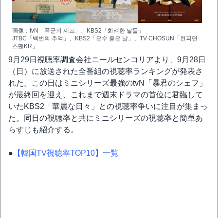
画像：tvN「폭군의 셰프」、KBS2「화려한 날들」
JTBC「백번의 추억」、KBS2「은수 좋은 날」、TV CHOSUN「컨피던
스맨KR」
9月29日視聴率調査会社ニールセンコリアより、9月28日
（日）に放送された全番組の視聴率ランキングが発表さ
れた。この日はミニシリーズ最強のtvN「暴君のシェフ」
が最終回を迎え、これまで週末ドラマの首位に君臨して
いたKBS2「華麗な日々」との視聴率争いに注目が集まっ
た。同日の視聴率と共にミニシリーズの視聴率と簡単あ
らすじも紹介する。
●
【韓国TV視聴率TOP10】一覧