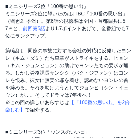
■ミニシリーズ2位「100番の思い出」
ミニシリーズ2位に輝いたのはJTBC「100番の思い出」
（백번의 추억）。第6話の視聴率は全国・首都圏共に5.
7％と、
前回第5話
より1.7ポイントあげて、全番組でも7
位にランクアップ。
第6話は、同僚の事故に対する会社の対応に反発したヨン
レ（キム・ダミ）たち車掌がストライキをする。ヒョン
（キム・ジョンヒョン）の助けでヨンレたちの要求が通
る。しかし労務課長サンシク（パク・ジファン）はヨン
レを恨み、彼女に無実の罪を着せ、認めないヨンレの首
を締める。それを助けようとしてジョンヒ（シン・イェ
ウン）が…。そしてドラマは7年後へ！
※この回の詳しいあらすじは
【「100番の思い出」を2倍
楽しむ】
で紹介する。
■ミニシリーズ3位「ウンスのいい日」