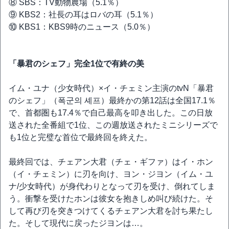
⑧ SBS：TV動物農場（5.1％）
⑨ KBS2：社長の耳はロバの耳（5.1％）
⑩ KBS1：KBS9時のニュース（5.0％）
「暴君のシェフ」完全1位で有終の美
イム・ユナ（少女時代）×イ・チェミン主演のtvN「暴君
のシェフ」（폭군의 셰프）最終かの第12話は全国17.1％
で、首都圏も17.4％で自己最高を叩き出した。この日放
送された全番組で1位、この週放送されたミニシリーズで
も1位と完璧な首位で最終回を終えた。
最終回では、チェアン大君（チェ・ギファ）はイ・ホン
（イ・チェミン）に刃を向け、ヨン・ジヨン（イム・ユ
ナ/少女時代）が身代わりとなって刃を受け、倒れてしま
う。衝撃を受けたホンは彼女を抱きしめ叫び続けた。そ
して再び刃を突きつけてくるチェアン大君を討ち果たし
た。そして現代に戻ったジヨンは…。