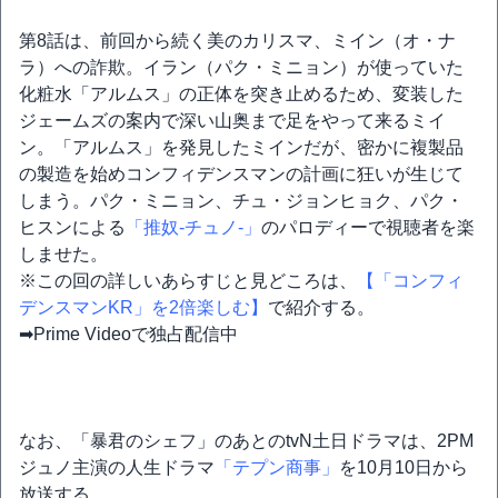
第8話は、前回から続く美のカリスマ、ミイン（オ・ナ
ラ）への詐欺。イラン（パク・ミニョン）が使っていた
化粧水「アルムス」の正体を突き止めるため、変装した
ジェームズの案内で深い山奥まで足をやって来るミイ
ン。「アルムス」を発見したミインだが、密かに複製品
の製造を始めコンフィデンスマンの計画に狂いが生じて
しまう。パク・ミニョン、チュ・ジョンヒョク、パク・
ヒスンによる
「推奴-チュノ-」
のパロディーで視聴者を楽
しませた。
※この回の詳しいあらすじと見どころは、
【「コンフィ
デンスマンKR」を2倍楽しむ】
で紹介する。
➡Prime Videoで独占配信中
なお、「暴君のシェフ」のあとのtvN土日ドラマは、2PM
ジュノ主演の人生ドラマ
「テプン商事」
を10月10日から
放送する。