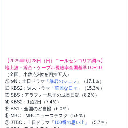
【2025年9月28日（日）ニールセンコリア調べ】
地上波・総合・ケーブル視聴率全国基準TOP10
（全国、小数点2位を四捨五入）
① tvN：土日ドラマ
「暴君のシェフ」
（17.1％）
② KBS2：週末ドラマ
「華麗な日々」
（15.3％）
③ SBS：アラフォー息子の成長日記（8.2％）
④ KBS2：1泊2日（7.4％）
⑤ BS1：全国のど自慢（6.0％）
⑥ MBC：MBCニュースデスク（5.9％）
⑦ JTBC：土日ドラマ
「100番の思い出」
（5.7％）