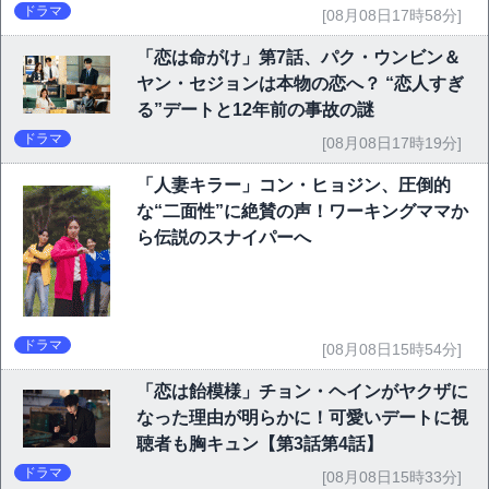
ドラマ
[08月08日17時58分]
「恋は命がけ」第7話、パク・ウンビン＆
ヤン・セジョンは本物の恋へ？ “恋人すぎ
る”デートと12年前の事故の謎
ドラマ
[08月08日17時19分]
「人妻キラー」コン・ヒョジン、圧倒的
な“二面性”に絶賛の声！ワーキングママか
ら伝説のスナイパーへ
ドラマ
[08月08日15時54分]
「恋は飴模様」チョン・ヘインがヤクザに
なった理由が明らかに！可愛いデートに視
聴者も胸キュン【第3話第4話】
ドラマ
[08月08日15時33分]