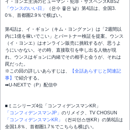
イ・ヨンエ主演のヒューマン・犯罪・サスペンスKBS2
「ウンスのいい日」
（은수 좋은 날）第4話は、全国3.
0％、首都圏2.9％で横ばい。
第4話は、イ・ギョン（キム・ヨングァン）は「2週間以
内に1億を稼いでこい」とパートナー検証を提案。ウンス
（イ・ヨンエ）はオンライン販売に挑戦するが、思うよ
うにいかない。その時、直接取引を申し出る人物が現
れ、ウンスはギョンに内緒でその相手と会うが、それは
罠だった。
※この回の詳しいあらすじは、
【全話あらすじと関連記
事】
で紹介する。
➡U-NEXTで（P）配信中
■ミニシリーズ4位「コンフィデンスマンKR」
「コンフィデンスマンJP」
のリメイク、TV CHOSUN
「コンフィデンスマンKR」
（컨피던스맨KR）の第8話は
全国1.8％、首都圏1.7％でこちらも横ばい。