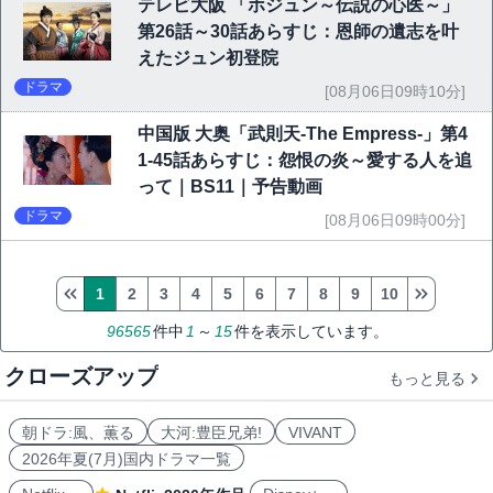
テレビ大阪 「ホジュン～伝説の心医～」
第26話～30話あらすじ：恩師の遺志を叶
えたジュン初登院
ドラマ
[08月06日09時10分]
中国版 大奥「武則天-The Empress-」第4
1-45話あらすじ：怨恨の炎～愛する人を追
って｜BS11｜予告動画
ドラマ
[08月06日09時00分]
1
2
3
4
5
6
7
8
9
10
96565
件中
1
～
15
件を表示しています。
クローズアップ
もっと見る
朝ドラ:風、薫る
大河:豊臣兄弟!
VIVANT
2026年夏(7月)国内ドラマ一覧