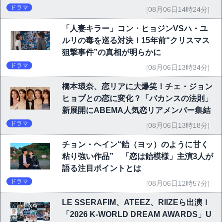
ドラマ
[08月06日14時24分]
「人妻キラー」コン・ヒョジンVSハ・ユ
ルリの毒を巡る対決！15年前“クリスマス
狙撃事件”の真相が明らかに
ドラマ
[08月06日13時34分]
橋本環奈、恋リアに大爆笑！チェ・ジョン
ヒョプとの恋に変化？「バカンスの法則」
新展開にABEMA人気恋リアメンバー集結
ドラマ
[08月06日13時18分]
チョン・ヘイン“飴（ヨッ）のように甘く
粘り強い作品” 「恋は飴模様」主演3人が
語る注目ポイントとは
ドラマ
[08月06日12時57分]
LE SSERAFIM、ATEEZ、RIIZEら出演！
「2026 K-WORLD DREAM AWARDS」U