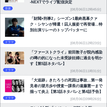
-NEXTでライブ配信決定
音楽
[08月06日12時45分]
「財閥×刑事2」シーズン1最終黒幕クァ
ク・シヤンが帰還！囚人服姿で再登場…特
別出演リレーのトップバッターに
ドラマ
[08月06日12時23分]
「ファーストクライ」前田敦子が院内感染
の噂の的になった未受診妊婦に過去を明か
す【第5話ネタバレ】
ドラマ
[08月06日11時31分]
「大追跡」きたろうの死因は事故…第一発
見者の望月歩や捜査一課長の遠藤憲一まで
揃って炎上【第3話ネタバレと第4話予告】
ドラマ
[08月06日09時26分]