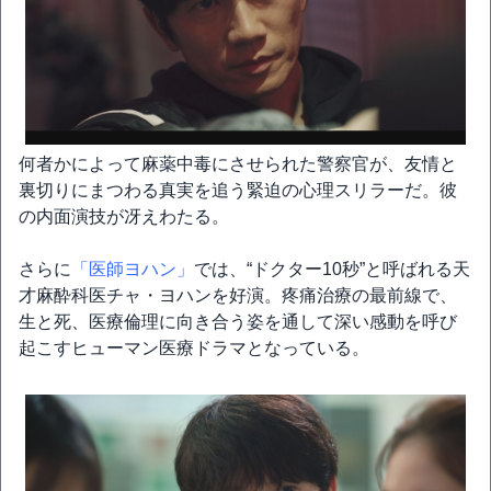
何者かによって麻薬中毒にさせられた警察官が、友情と
裏切りにまつわる真実を追う緊迫の心理スリラーだ。彼
の内面演技が冴えわたる。
さらに
「医師ヨハン」
では、“ドクター10秒”と呼ばれる天
才麻酔科医チャ・ヨハンを好演。疼痛治療の最前線で、
生と死、医療倫理に向き合う姿を通して深い感動を呼び
起こすヒューマン医療ドラマとなっている。