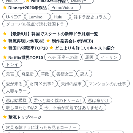
Netflix
Disney+
Netflix2026年作品
PrimeVideo
Disney+2026年作品
U-NEXT
Lemino
Hulu
韓ドラ歴史コラム
グローバル視点で読む韓国ドラ
【最新8月】韓国でスタートの新韓ドラ月別一覧
韓流再現レポ(取材)
制作発表会レポ(WEB)
韓国TV視聴率TOP10
どこよりも詳しい!キャスト紹介
ヘチ 王座への道
馬医
イ・サン
Netflix世界TOP10
トンイ
鬼宮
奇皇后
華政
善徳女王
恋人
愛が来る
財閥 X 刑事2
夫婦の結末
マンションのお仕事
人妻キラー
恋は飴模様
君へと続く僕のドリーム!
恋は命がけ
殺し屋たちの店2
今、不倫が問題ではありません
華流トップページ
次見る韓ドラに迷ったら見るコーナー