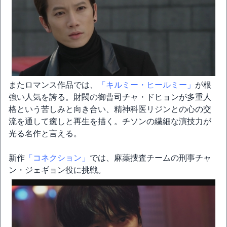
またロマンス作品では、
「キルミー・ヒールミー」
が根
強い人気を誇る。財閥の御曹司チャ・ドヒョンが多重人
格という苦しみと向き合い、精神科医リジンとの心の交
流を通して癒しと再生を描く。チソンの繊細な演技力が
光る名作と言える。
新作
「コネクション」
では、麻薬捜査チームの刑事チャ
ン・ジェギョン役に挑戦。