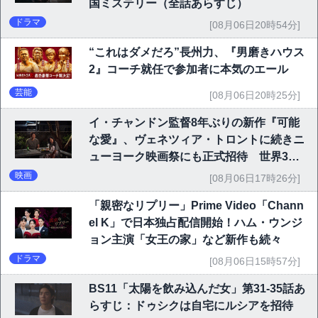
国ミステリー（全話あらすじ）
ドラマ
[08月06日20時54分]
“これはダメだろ”長州力、『男磨きハウス
2』コーチ就任で参加者に本気のエール
芸能
[08月06日20時25分]
イ・チャンドン監督8年ぶりの新作『可能
な愛』、ヴェネツィア・トロントに続きニ
ューヨーク映画祭にも正式招待 世界3大
映画祭で快挙｜Netflix映画
映画
[08月06日17時26分]
「親密なリプリー」Prime Video「Chann
el K」で日本独占配信開始！ハム・ウンジ
ョン主演「女王の家」など新作も続々
ドラマ
[08月06日15時57分]
BS11「太陽を飲み込んだ女」第31-35話あ
らすじ：ドゥシクは自宅にルシアを招待