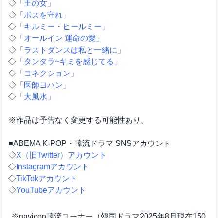
◇
「王の女」
◇
「ボスを守れ」
◇
「キルミー・ヒールミー」
◇
「オールイン 運命の愛」
◇
「ラストダンスは私と一緒に」
◇
「タンタラ~キミを感じてる」
◇
「コネクション」
◇
「医師ヨハン」
◇
「大風水」
※作品は予告なく変更する可能性あり。
■ABEMA K-POP・韓流ドラマ SNSアカウント
◇
X（旧Twitter）アカウント
◇
Instagramアカウント
◇
TikTokアカウント
◇
YouTubeアカウント
※navicon韓流コーナー（韓国ドラマ2025年8月現在150