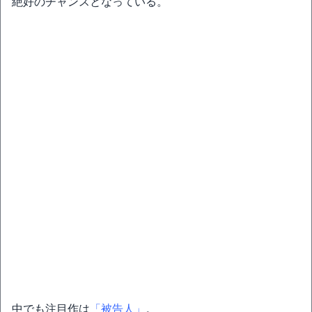
絶好のチャンスとなっている。
中でも注目作は
「被告人」
。