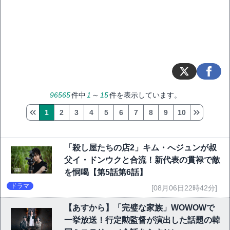
96565
件中
1
～
15
件を表示しています。
1
2
3
4
5
6
7
8
9
10
「殺し屋たちの店2」キム・へジュンが叔
父イ・ドンウクと合流！新代表の貫禄で敵
を恫喝【第5話第6話】
ドラマ
[08月06日22時42分]
【あすから】「完璧な家族」WOWOWで
一挙放送！行定勲監督が演出した話題の韓