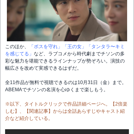
このほか、
「ボスを守れ」
「王の女」
「タンタラ〜キミ
を感じてる」
など、ラブコメから時代劇までチソンの多
彩な魅力を堪能できるラインナップが勢ぞろい。演技の
幅広さを改めて実感できるはずだ。
全11作品が無料で視聴できるのは10月31日（金）まで。
ABEMAでチソンの名演を心ゆくまで楽しもう。
※以下、タイトルクリックで作品詳細ページへ。【2倍楽
しむ】、【関連記事】からは全話あらすじやキャスト紹
介など紹介している。