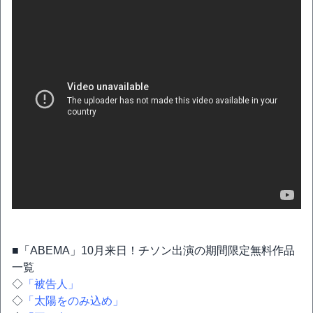
■「ABEMA」10月来日！チソン出演の期間限定無料作品
一覧
◇
「被告人」
◇
「太陽をのみ込め」