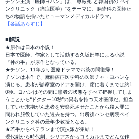
チソン主演「医師ヨハン」は、"尊厳死"と韓国初の"ペイ
ンクリニック（痛症医学）"をテーマに、麻酔科の医師た
ちの物語を描いたヒューマンメディカルドラマ。
【各話あらすじ】
■解説
★原作は日本の小説！
日本で医師、作家として活動する久坂部羊による小説
『神の手』が原作となっている。
★チソン、11年ぶり医療ドラマでお茶の間復帰！
チソンは本作で、麻酔痛症医学科の医師チャ・ヨハンを
演じる。患者が診察室のドアを開け、席に着くまでは約1
0秒。ヨハンはその間に患者の状態をすべて把握してしま
うことから“ドクター10秒”の異名を持つ天才医師だ。担当
していた末期がん患者を安楽死させたことから殺人罪に
問われ服役していた過去を持つ。出所後ハンセ病院ペイ
ンクリニック科の最年少教授となる。
★若手からベテランまで演技派が集結！
現代劇から時代劇、シリアスからコミカルまでどんな作