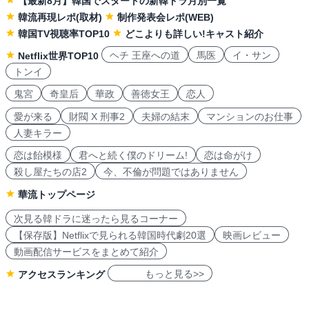
【最新8月】韓国でスタートの新韓ドラ月別一覧
韓流再現レポ(取材)
制作発表会レポ(WEB)
韓国TV視聴率TOP10
どこよりも詳しい!キャスト紹介
ヘチ 王座への道
馬医
イ・サン
Netflix世界TOP10
トンイ
鬼宮
奇皇后
華政
善徳女王
恋人
愛が来る
財閥 X 刑事2
夫婦の結末
マンションのお仕事
人妻キラー
恋は飴模様
君へと続く僕のドリーム!
恋は命がけ
殺し屋たちの店2
今、不倫が問題ではありません
華流トップページ
次見る韓ドラに迷ったら見るコーナー
【保存版】Netflixで見られる韓国時代劇20選
映画レビュー
動画配信サービスをまとめて紹介
もっと見る>>
アクセスランキング