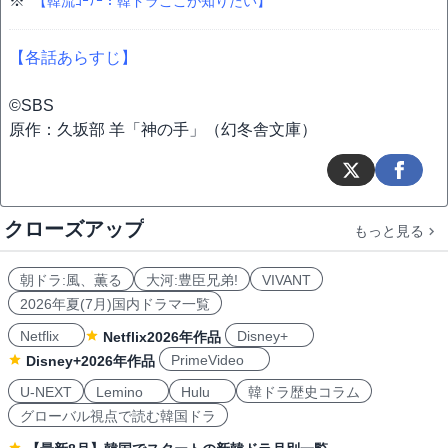
※
【韓流ｺｰﾅｰ：韓ドラここが知りたい】
【各話あらすじ】
©︎SBS
原作：久坂部 羊「神の手」（幻冬舎文庫）
クローズアップ
もっと見る
朝ドラ:風、薫る
大河:豊臣兄弟!
VIVANT
2026年夏(7月)国内ドラマ一覧
Netflix
Disney+
Netflix2026年作品
PrimeVideo
Disney+2026年作品
U-NEXT
Lemino
Hulu
韓ドラ歴史コラム
グローバル視点で読む韓国ドラ