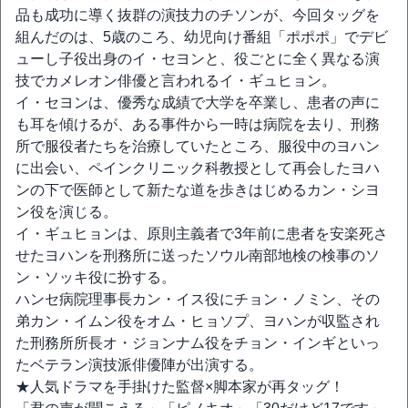
品も成功に導く抜群の演技力のチソンが、今回タッグを
組んだのは、5歳のころ、幼児向け番組「ポポポ」でデビ
ューし子役出身のイ・セヨンと、役ごとに全く異なる演
技でカメレオン俳優と言われるイ・ギュヒョン。
イ・セヨンは、優秀な成績で大学を卒業し、患者の声に
も耳を傾けるが、ある事件から一時は病院を去り、刑務
所で服役者たちを治療していたところ、服役中のヨハン
に出会い、ペインクリニック科教授として再会したヨハ
ンの下で医師として新たな道を歩きはじめるカン・シヨ
ン役を演じる。
イ・ギュヒョンは、原則主義者で3年前に患者を安楽死さ
せたヨハンを刑務所に送ったソウル南部地検の検事のソ
ン・ソッキ役に扮する。
ハンセ病院理事長カン・イス役にチョン・ノミン、その
弟カン・イムン役をオム・ヒョソプ、ヨハンが収監され
た刑務所所長オ・ジョンナム役をチョン・インギといっ
たベテラン演技派俳優陣が出演する。
★人気ドラマを手掛けた監督×脚本家が再タッグ！