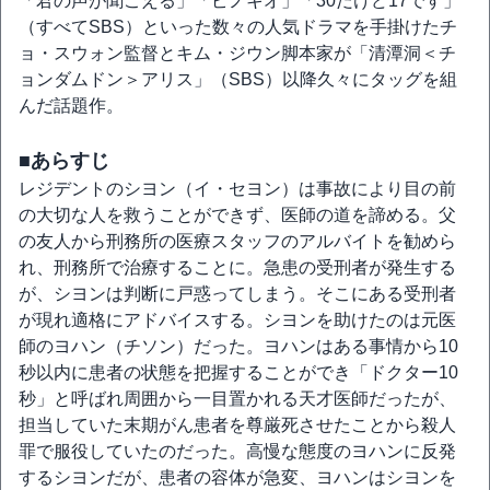
「君の声が聞こえる」「ピノキオ」「30だけど17です」
（すべてSBS）といった数々の人気ドラマを手掛けたチ
ョ・スウォン監督とキム・ジウン脚本家が「清潭洞＜チ
ョンダムドン＞アリス」（SBS）以降久々にタッグを組
んだ話題作。
■あらすじ
レジデントのシヨン（イ・セヨン）は事故により目の前
の大切な人を救うことができず、医師の道を諦める。父
の友人から刑務所の医療スタッフのアルバイトを勧めら
れ、刑務所で治療することに。急患の受刑者が発生する
が、シヨンは判断に戸惑ってしまう。そこにある受刑者
が現れ適格にアドバイスする。シヨンを助けたのは元医
師のヨハン（チソン）だった。ヨハンはある事情から10
秒以内に患者の状態を把握することができ「ドクター10
秒」と呼ばれ周囲から一目置かれる天才医師だったが、
担当していた末期がん患者を尊厳死させたことから殺人
罪で服役していたのだった。高慢な態度のヨハンに反発
するシヨンだが、患者の容体が急変、ヨハンはシヨンを