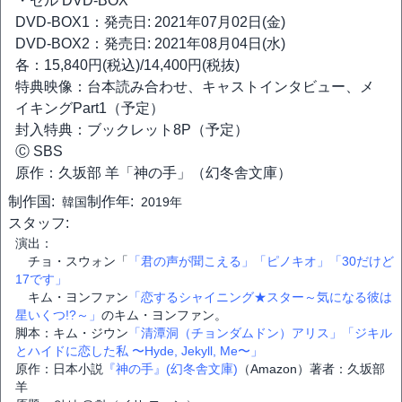
・セル DVD-BOX
DVD-BOX1：発売日: 2021年07月02日(金)
DVD-BOX2：発売日: 2021年08月04日(水)
各：15,840円(税込)/14,400円(税抜)
特典映像：台本読み合わせ、キャストインタビュー、メ
イキングPart1（予定）
封入特典：ブックレット8P（予定）
Ⓒ SBS
原作：久坂部 羊「神の手」（幻冬舎文庫）
制作国:
制作年:
韓国
2019年
スタッフ:
演出：
チョ・スウォン「
「君の声が聞こえる」
「ピノキオ」
「30だけど
17です」
キム・ヨンファン
「恋するシャイニング★スター～気になる彼は
星いくつ!?～」
のキム・ヨンファン。
脚本：キム・ジウン
「清潭洞（チョンダムドン）アリス」
「ジキル
とハイドに恋した私 〜Hyde, Jekyll, Me〜」
原作：日本小説
『神の手』(幻冬舎文庫)
（Amazon）著者：久坂部
羊