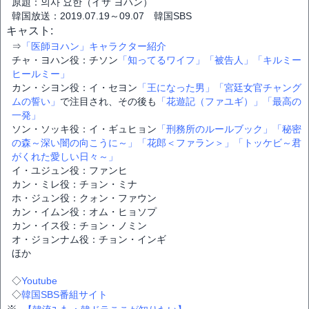
原題：의사 요한（イサ ヨハン）
韓国放送：2019.07.19～09.07 韓国SBS
キャスト:
⇒
「医師ヨハン」キャラクター紹介
チャ・ヨハン役：チソン
「知ってるワイフ」
「被告人」
「キルミー
ヒールミー」
カン・シヨン役：イ・セヨン
「王になった男」
「宮廷女官チャング
ムの誓い」
で注目され、その後も
「花遊記（ファユギ）」
「最高の
一発」
ソン・ソッキ役：イ・ギュヒョン
「刑務所のルールブック」
「秘密
の森～深い闇の向こうに～」
「花郎＜ファラン＞」
「トッケビ～君
がくれた愛しい日々～」
イ・ユジュン役：ファンヒ
カン・ミレ役：チョン・ミナ
ホ・ジュン役：クォン・ファウン
カン・イムン役：オム・ヒョソプ
カン・イス役：チョン・ノミン
オ・ジョンナム役：チョン・インギ
ほか
◇
Youtube
◇
韓国SBS番組サイト