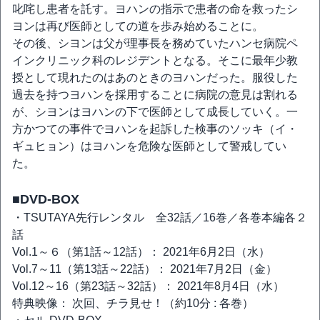
叱咤し患者を託す。ヨハンの指示で患者の命を救ったシ
ヨンは再び医師としての道を歩み始めることに。
その後、シヨンは父が理事長を務めていたハンセ病院ペ
インクリニック科のレジデントとなる。そこに最年少教
授として現れたのはあのときのヨハンだった。服役した
過去を持つヨハンを採用することに病院の意見は割れる
が、シヨンはヨハンの下で医師として成長していく。一
方かつての事件でヨハンを起訴した検事のソッキ（イ・
ギュヒョン）はヨハンを危険な医師として警戒してい
た。
■DVD-BOX
・TSUTAYA先行レンタル 全32話／16巻／各巻本編各２
話
Vol.1～６（第1話～12話）： 2021年6月2日（水）
Vol.7～11（第13話～22話）： 2021年7月2日（金）
Vol.12～16（第23話～32話）： 2021年8月4日（水）
特典映像： 次回、チラ見せ！（約10分 : 各巻）