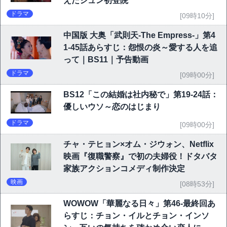
えたジュン初登院
ドラマ
[09時10分]
中国版 大奥「武則天-The Empress-」第4
1-45話あらすじ：怨恨の炎～愛する人を追
って｜BS11｜予告動画
ドラマ
[09時00分]
BS12「この結婚は社内秘で」第19-24話：
優しいウソ～恋のはじまり
ドラマ
[09時00分]
チャ・テヒョン×オム・ジウォン、Netflix
映画『復職警察』で初の夫婦役！ドタバタ
家族アクションコメディ制作決定
映画
[08時53分]
WOWOW「華麗なる日々」第46-最終回あ
らすじ：チョン・イルとチョン・インソ