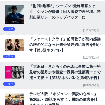
「財閥×刑事2」シーズン1最終黒幕クァ
ク・シヤンが帰還！囚人服姿で再登場…特
別出演リレーのトップバッターに
ドラマ
[12時23分]
「ファーストクライ」前田敦子が院内感染
の噂の的になった未受診妊婦に過去を明か
す【第5話ネタバレ】
ドラマ
[11時31分]
「大追跡」きたろうの死因は事故…第一発
見者の望月歩や捜査一課長の遠藤憲一まで
揃って炎上【第3話ネタバレと第4話予告】
ドラマ
[09時26分]
テレビ大阪 「ホジュン～伝説の心医～」
第26話～30話あらすじ：恩師の遺志を叶