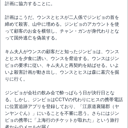
計画に協力することに。
計画はこうだ。ウンスとヒスが二人係でジンピョの首を
締めて殺害、山中に埋める。ジンピョのアカウントを使
って顧客のお金を横領し、チャン・ガンが身代わりとな
って国外逃亡を偽装する。
キム夫人がウンスの顧客だと知ったジンピョは、ウンス
とヒスを夕食に誘い、ウンスを脅迫する。ウンスはジン
ピョの要求に従い、キム夫人と再契約を結ばせる。いよ
いよ殺害計画が動き出し、ウンスとヒスは森に墓穴を掘
りに行く。
ジンピョが会社の飲み会で酔っぱらう日が決行日とな
る。しかし、ジンピョはCCTVの代わりにヒスの携帯電話
に位置追跡アプリを登録しており、「江原道襄陽郡（ヤ
ンヤンぐん）」にいることを不審に思う。さらにはジン
ピョの携帯に「上海行のチケットが取れた」という旅行
者からのメールが届く。