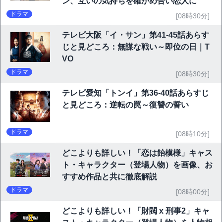
ン、互いの気持ちを確かめ合い恋人に
ドラマ
[08時30分]
テレビ大阪「イ・サン」第41-45話あらす
じと見どころ：無謀な戦い～即位の日｜T
VO
ドラマ
[08時30分]
テレビ愛知「トンイ」第36-40話あらすじ
と見どころ：逆転の罠～復讐の誓い
ドラマ
[08時10分]
どこよりも詳しい！「恋は飴模様」キャス
ト・キャラクター（登場人物）を画像、お
すすめ作品と共に徹底解説
ドラマ
[08時00分]
どこよりも詳しい！「財閥 x 刑事2」キャ