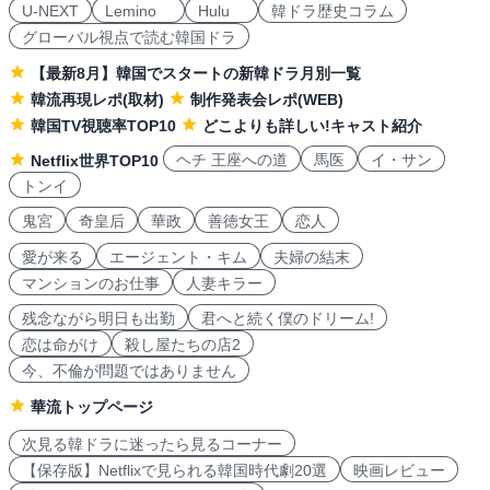
U-NEXT
Lemino
Hulu
韓ドラ歴史コラム
グローバル視点で読む韓国ドラ
【最新8月】韓国でスタートの新韓ドラ月別一覧
韓流再現レポ(取材)
制作発表会レポ(WEB)
韓国TV視聴率TOP10
どこよりも詳しい!キャスト紹介
ヘチ 王座への道
馬医
イ・サン
Netflix世界TOP10
トンイ
鬼宮
奇皇后
華政
善徳女王
恋人
愛が来る
エージェント・キム
夫婦の結末
マンションのお仕事
人妻キラー
残念ながら明日も出勤
君へと続く僕のドリーム!
恋は命がけ
殺し屋たちの店2
今、不倫が問題ではありません
華流トップページ
次見る韓ドラに迷ったら見るコーナー
【保存版】Netflixで見られる韓国時代劇20選
映画レビュー