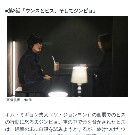
■第3話「ウンスとヒス、そしてジンピョ」
画像提供：Netflix
キム・ミギョン夫人（ソ・ジョンヨン）の個展でのヒス
の行動に怒る夫ジンピョ。車の中で命を脅かされたヒス
は、絶望の末に自殺を試みようとするが、駆けつけたウ