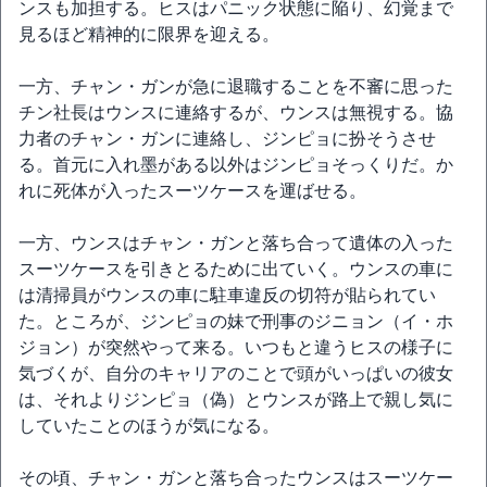
ンスも加担する。ヒスはパニック状態に陥り、幻覚まで
見るほど精神的に限界を迎える。
一方、チャン・ガンが急に退職することを不審に思った
チン社長はウンスに連絡するが、ウンスは無視する。協
力者のチャン・ガンに連絡し、ジンピョに扮そうさせ
る。首元に入れ墨がある以外はジンピョそっくりだ。か
れに死体が入ったスーツケースを運ばせる。
一方、ウンスはチャン・ガンと落ち合って遺体の入った
スーツケースを引きとるために出ていく。ウンスの車に
は清掃員がウンスの車に駐車違反の切符が貼られてい
た。ところが、ジンピョの妹で刑事のジニョン（イ・ホ
ジョン）が突然やって来る。いつもと違うヒスの様子に
気づくが、自分のキャリアのことで頭がいっぱいの彼女
は、それよりジンピョ（偽）とウンスが路上で親し気に
していたことのほうが気になる。
その頃、チャン・ガンと落ち合ったウンスはスーツケー