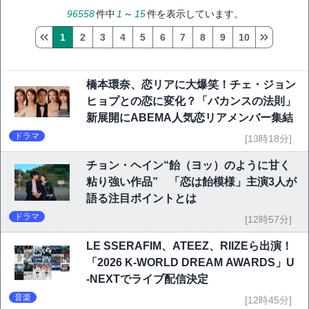
96558
件中
1
～
15
件を表示しています。
1
2
3
4
5
6
7
8
9
10
橋本環奈、恋リアに大爆笑！チェ・ジョン
ヒョプとの恋に変化？「バカンスの法則」
新展開にABEMA人気恋リアメンバー集結
ドラマ
[13時18分]
チョン・ヘイン“飴（ヨッ）のように甘く
粘り強い作品” 「恋は飴模様」主演3人が
語る注目ポイントとは
ドラマ
[12時57分]
LE SSERAFIM、ATEEZ、RIIZEら出演！
「2026 K-WORLD DREAM AWARDS」U
-NEXTでライブ配信決定
音楽
[12時45分]