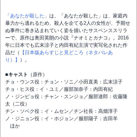
「あなたが殺した」
は、「あなたが殺した」は、家庭内
暴力から逃れるため、殺人を企てる2人の女性が、予期せ
ぬ事件に巻き込まれていく姿を描いたサスペンススリラ
ーで、原作は奥田英朗の小説『ナオミとカナコ』。2016
年に日本でも広末涼子と内田有紀主演で実写化された作
品だ（
【日本版あらすじと見どころ（ネタバレあ
り）】
）。
■キャスト
（原作）
チョ・ウンス役：チョン・ソニ／小田直美：広末涼子
チョ・ヒス役：イ・ユミ／服部加奈子：内田有紀
ノ・ジンピョ役：チャン・スンジョ／服部達郎：佐藤隆
太（二役）
チン・ソベク役：イ・ムセン／チン社長：高畑淳子
ノ・ジニョン役：イ・ホジョン／服部陽子：吉田羊
ほか