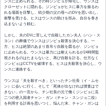
ンスに止められる。その時ジンピョが帰宅し、ウンスは
クローゼットに隠れる。ジンピョがヒスに暴力を振るわ
れる場面を目撃し、幼少期の父の母へのDVを思い出し、
衝撃を受ける。ヒスはウンスの助けを拒み、自分を巻き
込まないよう頼む。
しかし、夫のDVに苦しんで自殺したカン夫人（ハン・ス
ヨン）の葬儀でウンスはジンピョ殺害を決心する。一
方、ヒスは絶望のあまり首吊り自殺を図るが、ジンピョ
に止められる。ウンスは暴力には耐えられるが24時間監
視されるのはたまらないと、再び自殺を計る。仕方なく
ジンピョはCCTVを破壊する。ヒスは夫殺害を決心し、ウ
ンスに連絡する。
ウンスは「夫を殺すべき」といったチン社長（イ・ムセ
ン）に会いに行く。そして「死体が出なければ捜査はで
きない」の一言から、チン社長の元で働くジンピョに瓜
二つの密入国者チャン・ガン（チャン・スンジョ二役）
を利用する計画を思いつく。悩んだ末、チャン・ガンは