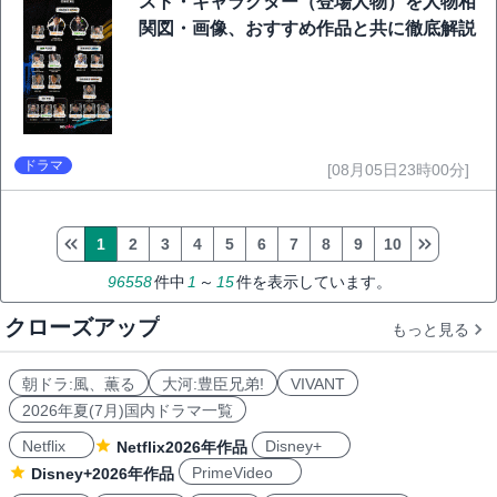
スト・キャラクター（登場人物）を人物相
関図・画像、おすすめ作品と共に徹底解説
ドラマ
[08月05日23時00分]
1
2
3
4
5
6
7
8
9
10
96558
件中
1
～
15
件を表示しています。
クローズアップ
もっと見る
朝ドラ:風、薫る
大河:豊臣兄弟!
VIVANT
2026年夏(7月)国内ドラマ一覧
Netflix
Disney+
Netflix2026年作品
PrimeVideo
Disney+2026年作品