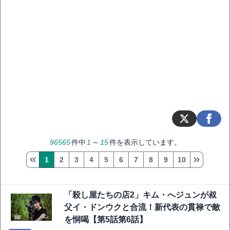
96565
件中
1
～
15
件を表示しています。
1
2
3
4
5
6
7
8
9
10
「殺し屋たちの店2」キム・へジュンが叔
父イ・ドンウクと合流！新代表の貫禄で敵
を恫喝【第5話第6話】