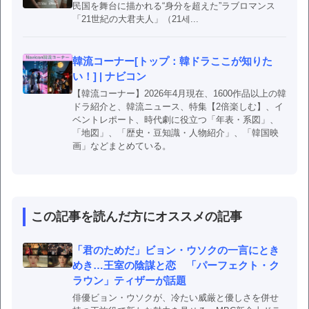
民国を舞台に描かれる“身分を超えた”ラブロマンス
「21世紀の大君夫人」（21세...
韓流コーナー[トップ：韓ドラここが知りた
い！] | ナビコン
【韓流コーナー】2026年4月現在、1600作品以上の韓
ドラ紹介と、韓流ニュース、特集【2倍楽しむ】、イ
ベントレポート、時代劇に役立つ「年表・系図」、
「地図」、「歴史・豆知識・人物紹介」、「韓国映
画」などまとめている。
この記事を読んだ方にオススメの記事
「君のためだ」ビョン・ウソクの一言にとき
めき…王室の陰謀と恋 「パーフェクト・ク
ラウン」ティザーが話題
俳優ビョン・ウソクが、冷たい威厳と優しさを併せ