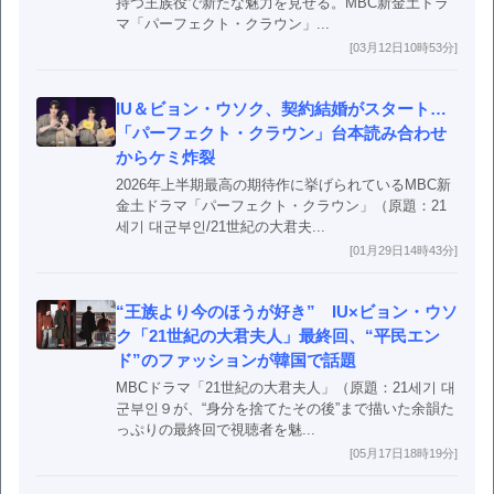
持つ王族役で新たな魅力を見せる。MBC新金土ドラ
マ「パーフェクト・クラウン」...
[03月12日10時53分]
IU＆ビョン・ウソク、契約結婚がスタート…
「パーフェクト・クラウン」台本読み合わせ
からケミ炸裂
2026年上半期最高の期待作に挙げられているMBC新
金土ドラマ「パーフェクト・クラウン」（原題：21
세기 대군부인/21世紀の大君夫...
[01月29日14時43分]
“王族より今のほうが好き” IU×ビョン・ウソ
ク「21世紀の大君夫人」最終回、“平民エン
ド”のファッションが韓国で話題
MBCドラマ「21世紀の大君夫人」（原題：21세기 대
군부인９が、“身分を捨てたその後”まで描いた余韻た
っぷりの最終回で視聴者を魅...
[05月17日18時19分]