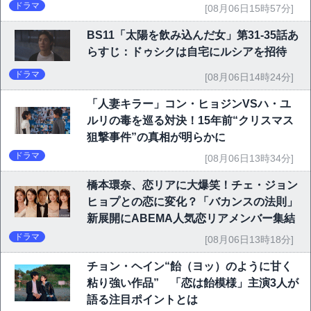
ドラマ
[08月06日15時57分]
BS11「太陽を飲み込んだ女」第31-35話あ
らすじ：ドゥシクは自宅にルシアを招待
ドラマ
[08月06日14時24分]
「人妻キラー」コン・ヒョジンVSハ・ユ
ルリの毒を巡る対決！15年前“クリスマス
狙撃事件”の真相が明らかに
ドラマ
[08月06日13時34分]
橋本環奈、恋リアに大爆笑！チェ・ジョン
ヒョプとの恋に変化？「バカンスの法則」
新展開にABEMA人気恋リアメンバー集結
ドラマ
[08月06日13時18分]
チョン・ヘイン“飴（ヨッ）のように甘く
粘り強い作品” 「恋は飴模様」主演3人が
語る注目ポイントとは