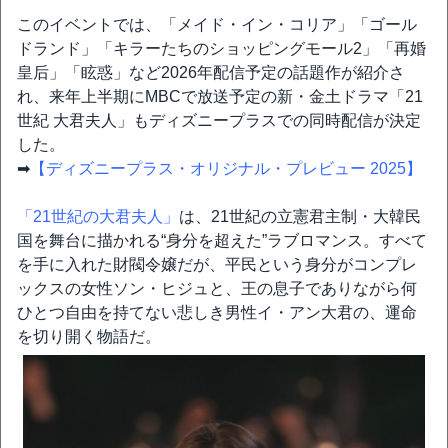
このイベントでは、「メイド・イン・コリア」「ゴール
ドランド」「キラーたちのショッピングモール2」「再婚
皇后」「眩惑」など2026年配信予定の話題作が紹介さ
れ、来年上半期にMBCで放送予定の新・金土ドラマ「21
世紀 大君夫人」もディズニープラスでの同時配信が決定
した。
➡
【ディズニープラス・オリジナル・プレビュー 2025】
「21世紀の大君夫人」
は、21世紀の立憲君主制・大韓民
国を舞台に描かれる“身分を超えた”ラブロマンス。すべて
を手に入れた財閥令嬢だが、平民という身分がコンプレ
ックスの女性ソン・ヒジュと、王の息子でありながら何
ひとつ自由を持てない悲しき男性イ・アン大君の、運命
を切り開く物語だ。