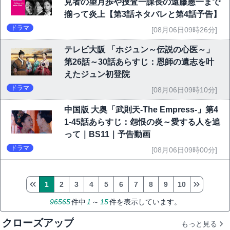
見者の望月歩や捜査一課長の遠藤憲一まで
揃って炎上【第3話ネタバレと第4話予告】
ドラマ
[08月06日09時26分]
テレビ大阪 「ホジュン～伝説の心医～」
第26話～30話あらすじ：恩師の遺志を叶
えたジュン初登院
ドラマ
[08月06日09時10分]
中国版 大奥「武則天-The Empress-」第4
1-45話あらすじ：怨恨の炎～愛する人を追
って｜BS11｜予告動画
ドラマ
[08月06日09時00分]
1
2
3
4
5
6
7
8
9
10
96565
件中
1
～
15
件を表示しています。
クローズアップ
もっと見る