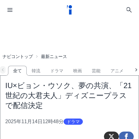
ナビコントップ
最新ニュース
全て
韓流
ドラマ
映画
芸能
アニメ
音
IU×ビョン・ウソク、夢の共演、「21
世紀の大君夫人」ディズニープラス
で配信決定
2025年11月14日12時48分
ドラマ