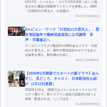
5月17日、ニールセン・コリアが5月16日（土）に放
送された番組の視聴率ランキングを発表した。MBC
「21世紀の大君夫人」が話題の...
[05月17日07時25分]
IU×ビョン・ウソク「21世紀の大君夫人」、歴
史考証論争で最終回放送前に公式謝罪 音
声・字幕修正へ
ディズニープラスで配信中のMBC金土ドラマ「21世
紀の大君夫人」が、劇中の歴史設定やセリフをめぐ
る論争を受け、制作陣が公式に...
[05月17日07時04分]
【2026年2月韓国でスタートの新ドラマ】あら
すじ、見どころ、キャスト、日本配信先も紹
介（2月12日更新）
2025年11月も、韓国ではジャンルもキャストもバラ
エティ豊かで、韓ドラファン必見の話題作が続々と
放送・配信される。ここでは主...
[01月22日07時00分]