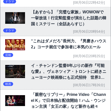
ドラマ
[08月06日22時42分]
【あすから】「完璧な家族」WOWOWで
一挙放送！行定勲監督が演出した話題の韓
国ミステリー（全話あらすじ）
ドラマ
[08月06日20時54分]
“これはダメだろ”長州力、『男磨きハウス
2』コーチ就任で参加者に本気のエール
芸能
[08月06日20時25分]
イ・チャンドン監督8年ぶりの新作『可能
な愛』、ヴェネツィア・トロントに続きニ
ューヨーク映画祭にも正式招待 世界3大
映画祭で快挙｜Netflix映画
映画
[08月06日17時26分]
「親密なリプリー」Prime Video「Chann
el K」で日本独占配信開始！ハム・ウンジ
ョン主演「女王の家」など新作も続々