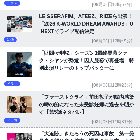
ドラマ
[08月06日12時57分]
LE SSERAFIM、ATEEZ、RIIZEら出演！
「2026 K-WORLD DREAM AWARDS」U
-NEXTでライブ配信決定
音楽
[08月06日12時45分]
「財閥×刑事2」シーズン1最終黒幕クァ
ク・シヤンが帰還！囚人服姿で再登場…特
別出演リレーのトップバッターに
ドラマ
[08月06日12時23分]
「ファーストクライ」前田敦子が院内感染
の噂の的になった未受診妊婦に過去を明か
す【第5話ネタバレ】
ドラマ
[08月06日11時31分]
「大追跡」きたろうの死因は事故…第一発