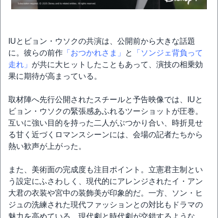
IUとビョン・ウソクの共演は、公開前から大きな話題
に。彼らの前作
「おつかれさま」
と
「ソンジェ背負って
走れ」
が共に大ヒットしたこともあって、演技の相乗効
果に期待が高まっている。
取材陣へ先行公開されたスチールと予告映像では、IUと
ビョン・ウソクの緊張感あふれるツーショットが圧巻。
互いに強い目的を持った二人がぶつかり合い、時折見せ
る甘く近づくロマンスシーンには、会場の記者たちから
熱い歓声が上がった。
また、美術面の完成度も注目ポイント。立憲君主制とい
う設定にふさわしく、現代的にアレンジされたイ・アン
大君の衣装や宮中の装飾美が印象的だ。一方、ソン・ヒ
ジュの洗練された現代ファッションとの対比もドラマの
魅力を高めている。現代劇と時代劇が交錯するような、