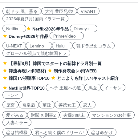
朝ドラ:風、薫る
大河:豊臣兄弟!
VIVANT
2026年夏(7月)国内ドラマ一覧
Netflix
Disney+
Netflix2026年作品
PrimeVideo
Disney+2026年作品
U-NEXT
Lemino
Hulu
韓ドラ歴史コラム
グローバル視点で読む韓国ドラ
【最新8月】韓国でスタートの新韓ドラ月別一覧
韓流再現レポ(取材)
制作発表会レポ(WEB)
韓国TV視聴率TOP10
どこよりも詳しい!キャスト紹介
ヘチ 王座への道
馬医
イ・サン
Netflix世界TOP10
トンイ
鬼宮
奇皇后
華政
善徳女王
恋人
愛が来る
財閥 X 刑事2
夫婦の結末
マンションのお仕事
人妻キラー
恋は飴模様
君へと続く僕のドリーム!
恋は命がけ