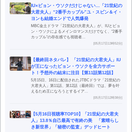
IU×ビョン・ウソクだけじゃない…「21世紀の
大君夫人」“2番手カップル”ユ・スビン＆イ・
ヨンも結婚エンドで人気爆発
MBC金土ドラマ「21世紀の大君夫人」が、IUとビョ
ン・ウソクによるメインロマンスだけでなく、“2番手
カップル”の存在感でも視聴者...
[05月17日13時52分]
【最終回ネタバレ】 「21世紀の大君夫人」IU
が王になったビョン・ウソクを全力サポー
ト！予想外の結末に注目【第11話第12話】
5月15日、16日に配信されたJTBCドラマ「21世紀の
大君夫人」第11話、第12話（最終回）では、夢を叶
えるため王になろうとするイア...
[05月17日12時38分]
【5月16日視聴率TOP10】「21世紀の大君夫
人」13.8％自己最高で有終の美 「素晴らし
き新世界」「秘密の監査」デッドヒート