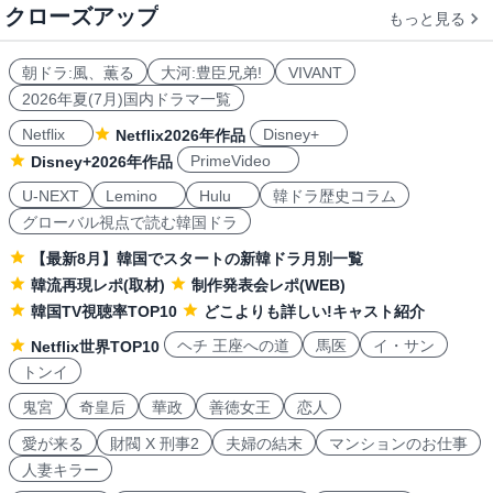
クローズアップ
もっと見る
朝ドラ:風、薫る
大河:豊臣兄弟!
VIVANT
2026年夏(7月)国内ドラマ一覧
Netflix
Disney+
Netflix2026年作品
PrimeVideo
Disney+2026年作品
U-NEXT
Lemino
Hulu
韓ドラ歴史コラム
グローバル視点で読む韓国ドラ
【最新8月】韓国でスタートの新韓ドラ月別一覧
韓流再現レポ(取材)
制作発表会レポ(WEB)
韓国TV視聴率TOP10
どこよりも詳しい!キャスト紹介
ヘチ 王座への道
馬医
イ・サン
Netflix世界TOP10
トンイ
鬼宮
奇皇后
華政
善徳女王
恋人
愛が来る
財閥 X 刑事2
夫婦の結末
マンションのお仕事
人妻キラー