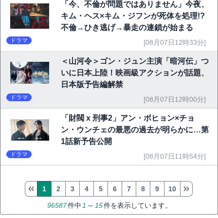
「今、不倫が問題ではありません」今夜、
キム・ヘス×キム・ジフンが死体を処理!?
不倫→ひき逃げ→暴走の連鎖が始まる
ドラマ
[08月07日12時33分]
＜山河令＞ゴン・ジュン主演「暗河伝」つ
いに日本上陸！映画級アクションが話題、
日本版予告編解禁
ドラマ
[08月07日12時00分]
「財閥 x 刑事2」アン・ボヒョン×チョ
ン・ウンチェの最悪の過去が明らかに…第
1話新予告公開
ドラマ
[08月07日11時54分]
1
2
3
4
5
6
7
8
9
10
96587
件中
1
～
15
件を表示しています。