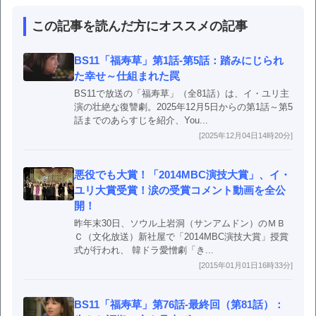
この記事を読んだ方にオススメの記事
BS11「福寿草」第1話-第5話：踏みにじられ
た幸せ～仕組まれた罠
BS11で放送の「福寿草」（全81話）は、イ・ユリ主
演の壮絶な復讐劇。2025年12月5日からの第1話～第5
話までのあらすじを紹介、You...
[2025年12月04日14時20分]
悪役でも大賞！「2014MBC演技大賞」、イ・
ユリ大賞受賞！涙の受賞コメント動画を全公
開！
昨年末30日、ソウル上岩洞（サンアムドン）のＭＢ
Ｃ（文化放送）新社屋で「2014MBC演技大賞」授賞
式が行われ、 韓ドラ愛憎劇「き...
[2015年01月01日16時33分]
BS11「福寿草」第76話-最終回（第81話）：