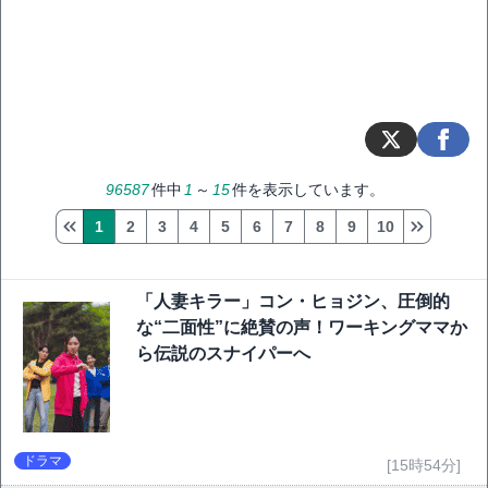
96587
件中
1
～
15
件を表示しています。
1
2
3
4
5
6
7
8
9
10
「人妻キラー」コン・ヒョジン、圧倒的
な“二面性”に絶賛の声！ワーキングママか
ら伝説のスナイパーへ
ドラマ
[15時54分]