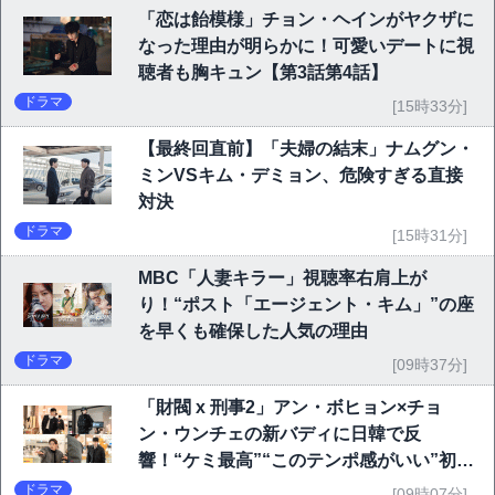
「恋は飴模様」チョン・ヘインがヤクザに
なった理由が明らかに！可愛いデートに視
聴者も胸キュン【第3話第4話】
ドラマ
[15時33分]
【最終回直前】「夫婦の結末」ナムグン・
ミンVSキム・デミョン、危険すぎる直接
対決
ドラマ
[15時31分]
MBC「人妻キラー」視聴率右肩上が
り！“ポスト「エージェント・キム」”の座
を早くも確保した人気の理由
ドラマ
[09時37分]
「財閥 x 刑事2」アン・ボヒョン×チョ
ン・ウンチェの新バディに日韓で反
響！“ケミ最高”“このテンポ感がいい”初回
6.1％で好発進
ドラマ
[09時07分]