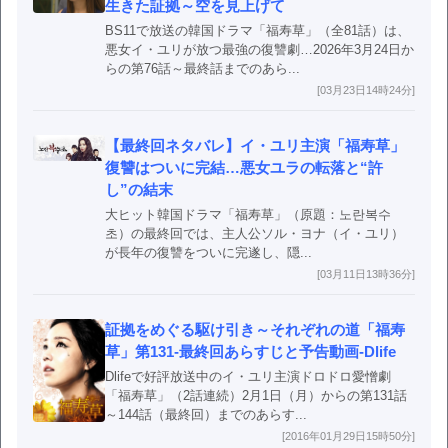
生きた証拠～空を見上げて
BS11で放送の韓国ドラマ「福寿草」（全81話）は、
悪女イ・ユリが放つ最強の復讐劇…2026年3月24日か
らの第76話～最終話までのあら...
[03月23日14時24分]
【最終回ネタバレ】イ・ユリ主演「福寿草」
復讐はついに完結…悪女ユラの転落と“許
し”の結末
大ヒット韓国ドラマ「福寿草」（原題：노란복수
초）の最終回では、主人公ソル・ヨナ（イ・ユリ）
が長年の復讐をついに完遂し、隠...
[03月11日13時36分]
証拠をめぐる駆け引き～それぞれの道「福寿
草」第131-最終回あらすじと予告動画-Dlife
Dlifeで好評放送中のイ・ユリ主演ドロドロ愛憎劇
「福寿草」（2話連続）2月1日（月）からの第131話
～144話（最終回）までのあらす...
[2016年01月29日15時50分]