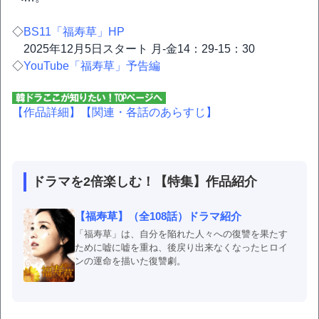
◇
BS11「福寿草」HP
2025年12月5日スタート 月-金14：29-15：30
◇
YouTube「福寿草」予告編
【作品詳細】
【関連・各話のあらすじ】
ドラマを2倍楽しむ！【特集】作品紹介
【福寿草】（全108話）ドラマ紹介
「福寿草」は、自分を陥れた人々への復讐を果たす
ために嘘に嘘を重ね、後戻り出来なくなったヒロイ
ンの運命を描いた復讐劇。