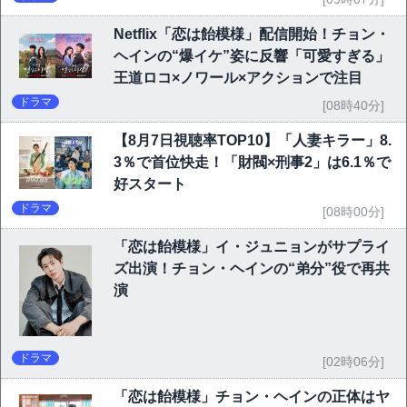
Netflix「恋は飴模様」配信開始！チョン・
ヘインの“爆イケ”姿に反響「可愛すぎる」
王道ロコ×ノワール×アクションで注目
ドラマ
[08時40分]
【8月7日視聴率TOP10】「人妻キラー」8.
3％で首位快走！「財閥×刑事2」は6.1％で
好スタート
ドラマ
[08時00分]
「恋は飴模様」イ・ジュニョンがサプライ
ズ出演！チョン・ヘインの“弟分”役で再共
演
ドラマ
[02時06分]
「恋は飴模様」チョン・ヘインの正体はヤ