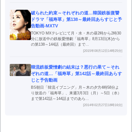
破られた約束～それぞれの道…韓国鉄板復讐
ドラマ「福寿草」第138～最終回あらすじと予
告動画-MXTV
TOKYO MXテレビにて月・水・木の昼2時から2時30
分に放送中の鉄板愛憎劇「福寿草」8月13日(木)から
の第138～144話（最終回）まで...
[2015年08月12日14時25分]
韓流鉄板愛憎劇の結末は？悪行の果て～それ
ぞれの道…「福寿草」第142話～最終回あらす
じと予告動画
BS朝日「韓流イブニング」月～木の夕方4時58分よ
り放送の「福寿草」、来週3月3日（月）～5日（水）
まで第142話～144話までのあら...
[2014年02月27日18時16分]