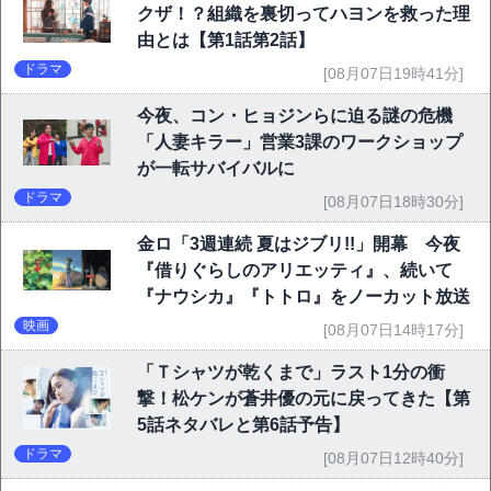
クザ！？組織を裏切ってハヨンを救った理
由とは【第1話第2話】
ドラマ
[08月07日19時41分]
今夜、コン・ヒョジンらに迫る謎の危機
「人妻キラー」営業3課のワークショップ
が一転サバイバルに
ドラマ
[08月07日18時30分]
金ロ「3週連続 夏はジブリ!!」開幕 今夜
『借りぐらしのアリエッティ』、続いて
『ナウシカ』『トトロ』をノーカット放送
映画
[08月07日14時17分]
「Ｔシャツが乾くまで」ラスト1分の衝
撃！松ケンが蒼井優の元に戻ってきた【第
5話ネタバレと第6話予告】
ドラマ
[08月07日12時40分]