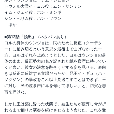
ホン・ウンジョ役：ナム・ジヒョン
トウォル大君イ・ヨル役：ムン・サンミン
イム・ジェイ役：ホン・ミンギ
シン・へリム役：ハン・ソウン
ほか
■第12話「脱出」
（ネタバレあり）
ヨルの身体のウンジョは、民のために反正（クーデタ
ー）に踏み切るという意思を最後まで曲げなかった一
方、ヨルはそれを止めようとした。ヨルはウンジョの身
体のまま、反正勢力の名が記された紙を官庁に持ってい
くと言い、彼女の決意を翻そうとする姿を見せる。表向
きは反正に反対する立場だったが、兄王イ・ギュ（ハ・
ソクジン）の暴政をこれ以上見過ごすことはできず、王
に対し「民の泣き声に耳を傾けてほしい」と、切実な忠
言を捧げた。
しかし王は薬に酔った状態で、妓生たちが疲弊し骨が折
れるまで踊りと演奏を続けさせるよう命じた。これを受