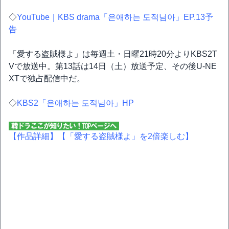
◇
YouTube｜KBS drama「은애하는 도적님아」EP.13予
告
「愛する盗賊様よ」は毎週土・日曜21時20分よりKBS2T
Vで放送中。第13話は14日（土）放送予定、その後U-NE
XTで独占配信中だ。
◇
KBS2「은애하는 도적님아」HP
【作品詳細】
【「愛する盗賊様よ」を2倍楽しむ】