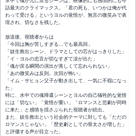
水中で魂が元に戻るシーンは、映像的にも感情的にも今
話最大のクライマックス。「君の死も、いつかは俺が代
わって受ける」というヨルの覚悟が、無言の微笑みで表
現され、切なさを残した。
放送後、視聴者からは
「今回は胸が苦しすぎる…でも最高回」
「妓生救出シーン、ドラマとしての芯がはっきりした」
「イ・ヨルの忠言が切なすぎて涙が出た」
「魂が戻る瞬間の演出が美しくて忘れられない」
「あの微笑みは反則。次回が怖い」
「イム・サヒョン父子が動き出して、一気に不穏になっ
た」
特に、水中での魂帰還シーンとヨルの自己犠牲的な覚悟
には「切ない」「覚悟が重い」「ロマンスと悲劇が同時
に来た」と感情を揺さぶられた視聴者が続出。
また、妓生救出という社会的テーマに対しても「ただの
ロマンスじゃない」「歴史劇としての骨太さが増した」
と評価する声が目立った。