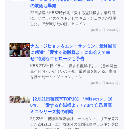
の嫉妬も爆発
22日放送のKBS2時代劇『愛する盗賊様よ』最終回
に、サプライズゲストとしてキム・ジェウクが登場
した。彼が演じたのは、ヒロイン...
[02月22日22時44分]
ナム・ジヒョン＆ムン・サンミン、最終回前
に感謝“「愛する盗賊様よ」に出会えて幸
せ”特別なエピローグも予告
KBS 2TV土日ドラマ「愛する盗賊様よ」（은애하는
도적님아）がいよいよ今夜、最終回を迎える。主演
を務めたナム・ジヒョン、ムン...
[02月22日16時35分]
【2月21日視聴率TOP10】「Missホン」10.
6％、「愛する盗賊様よ」7.7％で自己最高
ミニシリーズ勢の明暗
2月22日、視聴率調査会社ニールセン・コリアが発表
した2月21日（土）放送分の全国視聴率ランキングに