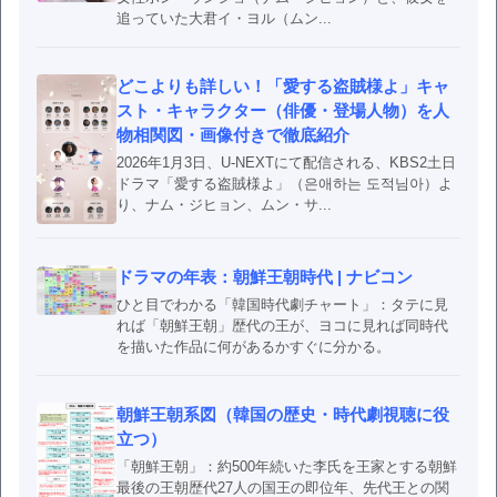
追っていた大君イ・ヨル（ムン...
どこよりも詳しい！「愛する盗賊様よ」キャ
スト・キャラクター（俳優・登場人物）を人
物相関図・画像付きで徹底紹介
2026年1月3日、U-NEXTにて配信される、KBS2土日
ドラマ「愛する盗賊様よ」（은애하는 도적님아）よ
り、ナム・ジヒョン、ムン・サ...
ドラマの年表：朝鮮王朝時代 | ナビコン
ひと目でわかる「韓国時代劇チャート」：タテに見
れば「朝鮮王朝」歴代の王が、ヨコに見れば同時代
を描いた作品に何があるかすぐに分かる。
朝鮮王朝系図（韓国の歴史・時代劇視聴に役
立つ）
「朝鮮王朝」：約500年続いた李氏を王家とする朝鮮
最後の王朝歴代27人の国王の即位年、先代王との関