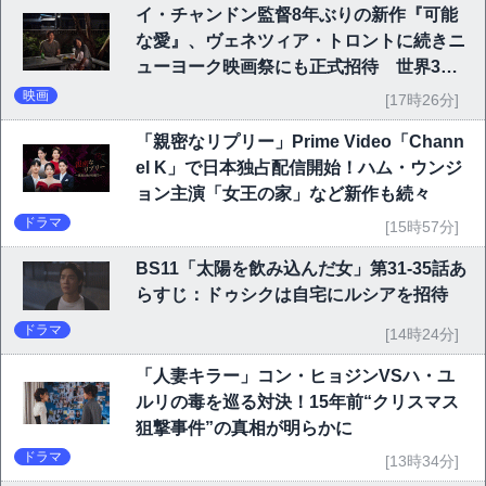
イ・チャンドン監督8年ぶりの新作『可能
な愛』、ヴェネツィア・トロントに続きニ
ューヨーク映画祭にも正式招待 世界3大
映画祭で快挙｜Netflix映画
映画
[17時26分]
「親密なリプリー」Prime Video「Chann
el K」で日本独占配信開始！ハム・ウンジ
ョン主演「女王の家」など新作も続々
ドラマ
[15時57分]
BS11「太陽を飲み込んだ女」第31-35話あ
らすじ：ドゥシクは自宅にルシアを招待
ドラマ
[14時24分]
「人妻キラー」コン・ヒョジンVSハ・ユ
ルリの毒を巡る対決！15年前“クリスマス
狙撃事件”の真相が明らかに
ドラマ
[13時34分]