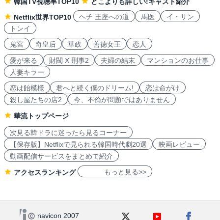
韓国TV視聴率TOP10
どこよりも詳しい!キャスト紹介
ヘチ 王座への道
馬医
イ・サン
Netflix世界TOP10
トンイ
鬼宮
奇皇后
華政
善徳女王
恋人
愛が来る
財閥 X 刑事2
夫婦の結末
マンションのお仕事
人妻キラー
恋は飴模様
君へと続く僕のドリーム!
恋は命がけ
殺し屋たちの店2
今、不倫が問題ではありません
華流トップページ
次見る韓ドラに迷ったら見るコーナー
【保存版】Netflixで見られる韓国時代劇20選
映画レビュー
動画配信サービスをまとめて紹介
もっと見る>>
アクセスランキング
navicon 2007