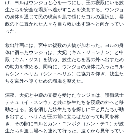
け、ヨルはウンジョと心を一つにし、王の寝殿にいる妓
生たちを安全な場所へ逃がすことを決意する。ウンジョ
の身体を通じて民の現実を肌で感じたヨルの選択は、暴
政の下に置かれた人々を自ら救い出す道へと向かってい
った。
救出計画には、宮中の複数の人物が加わった。ヨルの身
体に宿ったウンジョは、大妃（キム・ジョンナン）と中
殿（キム・ジス）を訪ね、妓生たちを宮の外へ出すため
の助力を求める。同時に、ウンジョの身体に入ったヨル
もシン・ヘリム（シン・ヘリム）に協力を仰ぎ、妓生た
ちを宮外へ導くための環境を整えた。
深夜、大妃と中殿の支援を受けたウンジョは、護衛武士
テチュ（イ・スンウ）と共に妓生たちを寝殿の外へと移
動させる。姿を消した妓生たちを探しに王と兵たちが動
き出すと、へリムが王の前に立ちはだかって時間を稼
ぎ、その隙にヨルとカン・ユンボク（ムン・テユ）が妓
生たちを渡し場へと連れて行った。遠くから見守ってい