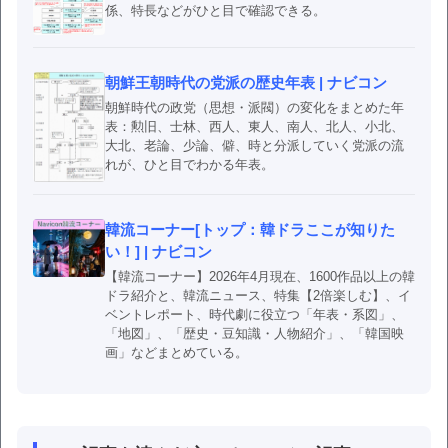
係、特長などがひと目で確認できる。
朝鮮王朝時代の党派の歴史年表 | ナビコン
朝鮮時代の政党（思想・派閥）の変化をまとめた年
表：勲旧、士林、西人、東人、南人、北人、小北、
大北、老論、少論、僻、時と分派していく党派の流
れが、ひと目でわかる年表。
韓流コーナー[トップ：韓ドラここが知りた
い！] | ナビコン
【韓流コーナー】2026年4月現在、1600作品以上の韓
ドラ紹介と、韓流ニュース、特集【2倍楽しむ】、イ
ベントレポート、時代劇に役立つ「年表・系図」、
「地図」、「歴史・豆知識・人物紹介」、「韓国映
画」などまとめている。