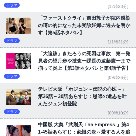
ドラマ
[12時23分]
「ファーストクライ」前田敦子が院内感染
の噂の的になった未受診妊婦に過去を明か
す【第5話ネタバレ】
ドラマ
[11時31分]
「大追跡」きたろうの死因は事故…第一発
見者の望月歩や捜査一課長の遠藤憲一まで
揃って炎上【第3話ネタバレと第4話予告】
ドラマ
[09時26分]
テレビ大阪 「ホジュン～伝説の心医～」
第26話～30話あらすじ：恩師の遺志を叶
えたジュン初登院
ドラマ
[09時10分]
中国版 大奥「武則天-The Empress-」第4
1-45話あらすじ：怨恨の炎～愛する人を追