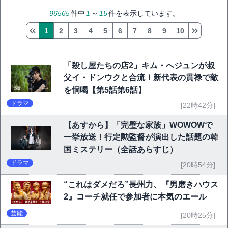
96565
件中
1
～
15
件を表示しています。
1
2
3
4
5
6
7
8
9
10
「殺し屋たちの店2」キム・へジュンが叔
父イ・ドンウクと合流！新代表の貫禄で敵
を恫喝【第5話第6話】
ドラマ
[22時42分]
【あすから】「完璧な家族」WOWOWで
一挙放送！行定勲監督が演出した話題の韓
国ミステリー（全話あらすじ）
ドラマ
[20時54分]
“これはダメだろ”長州力、『男磨きハウス
2』コーチ就任で参加者に本気のエール
芸能
[20時25分]