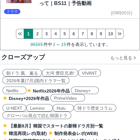
って｜BS11｜予告動画
ドラマ
[09時00分]
1
2
3
4
5
6
7
8
9
10
96565
件中
1
～
15
件を表示しています。
クローズアップ
もっと見る
朝ドラ:風、薫る
大河:豊臣兄弟!
VIVANT
2026年夏(7月)国内ドラマ一覧
Netflix
Disney+
Netflix2026年作品
PrimeVideo
Disney+2026年作品
U-NEXT
Lemino
Hulu
韓ドラ歴史コラム
グローバル視点で読む韓国ドラ
【最新8月】韓国でスタートの新韓ドラ月別一覧
韓流再現レポ(取材)
制作発表会レポ(WEB)