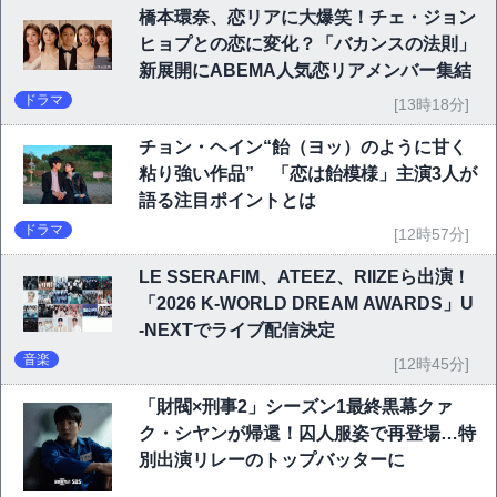
橋本環奈、恋リアに大爆笑！チェ・ジョン
ヒョプとの恋に変化？「バカンスの法則」
新展開にABEMA人気恋リアメンバー集結
ドラマ
[13時18分]
チョン・ヘイン“飴（ヨッ）のように甘く
粘り強い作品” 「恋は飴模様」主演3人が
語る注目ポイントとは
ドラマ
[12時57分]
LE SSERAFIM、ATEEZ、RIIZEら出演！
「2026 K-WORLD DREAM AWARDS」U
-NEXTでライブ配信決定
音楽
[12時45分]
「財閥×刑事2」シーズン1最終黒幕クァ
ク・シヤンが帰還！囚人服姿で再登場…特
別出演リレーのトップバッターに