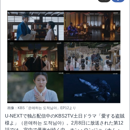
画像：KBS「은애하는 도적님아」EP12より
U-NEXTで独占配信中のKBS2TV土日ドラマ「愛する盗賊
様よ」（은애하는 도적님아）。2月8日に放送された第12
話では、宮中で暴政が続く中、ホン・ウンジョ（ナム・