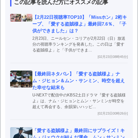
この記事を読んだ方にオススメの記事
【2月22日視聴率TOP10】「Missホン」2桁キ
ープ、「愛する盗賊様よ」最終回7.6％、「子
供ができました」は？
2月23日、ニールセン・コリアが2月22日（日）放送
分の視聴率ランキングを発表した。この日は「愛す
る盗賊様よ」と「子供ができま...
[02月23日08時45分]
【最終回ネタバレ】「愛する盗賊様よ」ナ
ム・ジヒョン＆ムン・サンミン、時空を超え
た幸せな結末も
U-NEXTで配信中のKBS2土日ドラマ『愛する盗賊様
よ』は、ナム・ジヒョンとムン・サンミンが時空を
超えて再会する、余韻深いハッピ...
[02月23日00時26分]
「愛する盗賊様よ」最終回にサプライズ！キ
ム・ジェウクが結んだ運命、ムン・サンミン