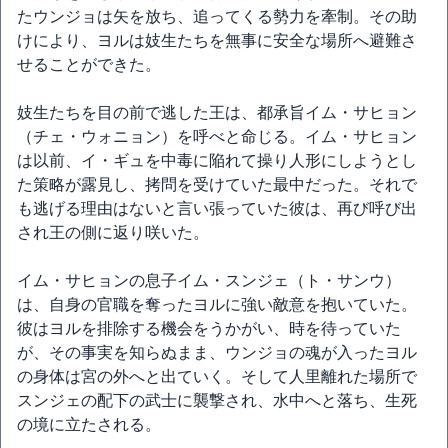
たウンジョは矢を放ち、追ってくる勢力を牽制。その助
けにより、ヨルは妓生たちを無事に安全な場所へ避難さ
せることができた。
妓生たちを目の前で逃した王は、都承旨イム・サヒョン
（チェ・ウォニョン）を呼べと命じる。イム・サヒョン
は以前、イ・ギュを中毒に陥れて操り人形にしようとし
た策略が露見し、拷問を受けていた最中だった。それで
も逃げる理由はないと言い張っていた彼は、再び呼び出
され王の側に返り咲いた。
イム・サヒョンの息子イム・スンジェ（ト・サンウ）
は、自身の官職を奪ったヨルに強い敵意を抱いていた。
彼はヨルを排除する機会をうかがい、時を待っていた
が、その事実を知らぬまま、ウンジョの魂が入ったヨル
の身体は宮の外へと出ていく。そして人里離れた場所で
スンジェの配下の武士に襲撃され、水中へと落ち、生死
の境に立たされる。