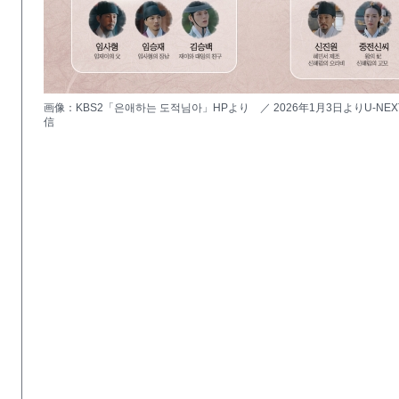
画像：KBS2「은애하는 도적님아」HPより ／ 2026年1月3日よりU-NE
信