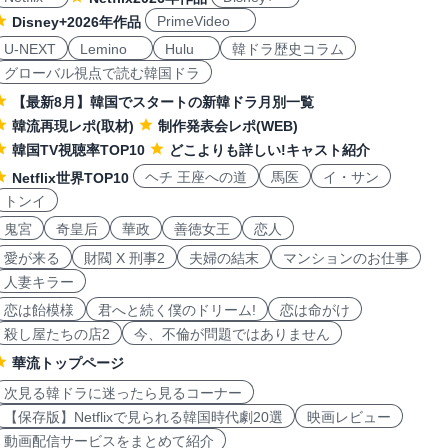
PrimeVideo
Disney+2026年作品
U-NEXT
Lemino
Hulu
韓ドラ歴史コラム
グローバル視点で読む韓国ドラ
【最新8月】韓国でスタートの新韓ドラ月別一覧
韓流再現レポ(取材)
制作発表会レポ(WEB)
韓国TV視聴率TOP10
どこよりも詳しい!キャスト紹介
ヘチ 王座への道
馬医
イ・サン
Netflix世界TOP10
トンイ
鬼宮
奇皇后
華政
善徳女王
恋人
愛が来る
財閥 X 刑事2
夫婦の結末
マンションのお仕事
人妻キラー
恋は飴模様
君へと続く僕のドリーム!
恋は命がけ
殺し屋たちの店2
今、不倫が問題ではありません
華流トップページ
次見る韓ドラに迷ったら見るコーナー
【保存版】Netflixで見られる韓国時代劇20選
映画レビュー
動画配信サービスをまとめて紹介