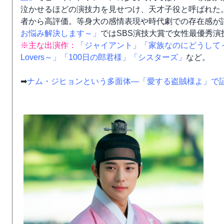
泣かせるほどの演技力を見せつけ、天才子役と呼ばれた
者から高評価。等身大の感情表現や時代劇での存在感が評
お悩み解決します～」
ではSBS演技大賞で女性最優秀演
※主な出演作：
「ジャイアント」
「家族なのにどうして
Lovers～」
「100日の郎君様」
「シスターズ」
など。
➡
ナム・ジヒョンという多面体―「愛する盗賊様よ」で