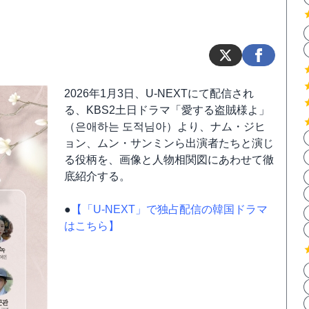
2026年1月3日、U-NEXTにて配信され
る、KBS2土日ドラマ「愛する盗賊様よ」
（은애하는 도적님아）より、ナム・ジヒ
ョン、ムン・サンミンら出演者たちと演じ
る役柄を、画像と人物相関図にあわせて徹
底紹介する。
●
【「U-NEXT」で独占配信の韓国ドラマ
はこちら】