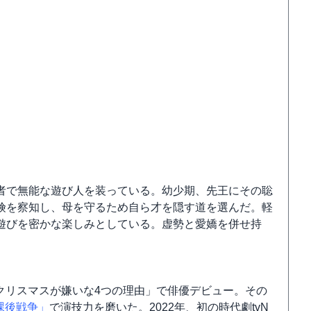
者で無能な遊び人を装っている。幼少期、先王にその聡
険を察知し、母を守るため自ら才を隠す道を選んだ。軽
遊びを密かな楽しみとしている。虚勢と愛嬌を併せ持
ラマ「クリスマスが嫌いな4つの理由」で俳優デビュー。その
課後戦争」
で演技力を磨いた。2022年、初の時代劇tvN