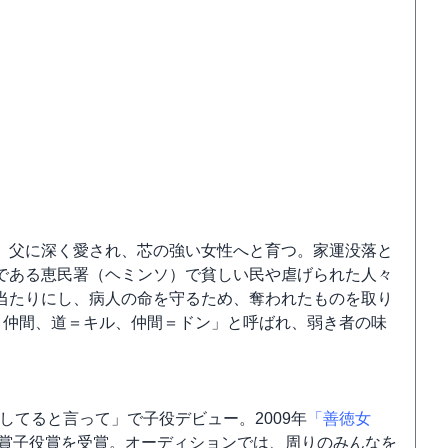
、父に深く愛され、芯の強い女性へと育つ。家運没落と
である恵民署（ヘミンソ）で貧しい民や虐げられた人々
当たりにし、病人の命を守るため、奪われたものを取り
く仲間、道＝キル、仲間＝ドン」と呼ばれ、弱き者の味
マ「愛してると言って」で子役デビュー。2009年
「善徳女
大賞子役賞を受賞。オーディションでは、周りのみんなを