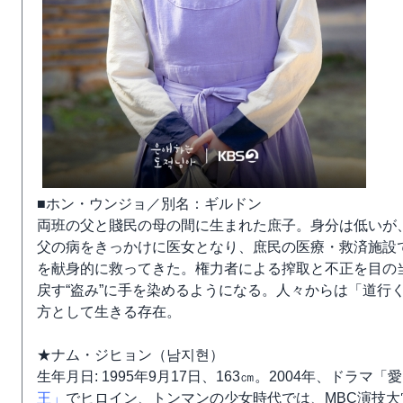
■ホン・ウンジョ／別名：ギルドン
両班の父と賤民の母の間に生まれた庶子。身分は低いが
父の病をきっかけに医女となり、庶民の医療・救済施設
を献身的に救ってきた。権力者による搾取と不正を目の
戻す“盗み”に手を染めるようになる。人々からは「道行
方として生きる存在。
★ナム・ジヒョン（남지현）
生年月日: 1995年9月17日、163㎝。2004年、ドラ
王」
でヒロイン、トンマンの少女時代では、MBC演技