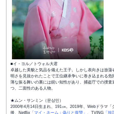
■イ・ヨル／トウォル大君
卓越した美貌と気品を備えた王子。しかし表向きは放蕩
明さを見抜かれたことで王位継承争いに巻き込まれる危
薄な振る舞いの裏には鋭い知性があり、捕盗庁での捜査
つ、二面性のある人物。
★ムン・サンミン（문상민）
2000年4月14日生まれ、191㎝。2019年、Webド
後、Netflix
「マイ・ネーム：偽りと復讐」
、TVING
「放