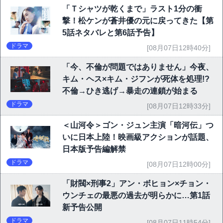
「Ｔシャツが乾くまで」ラスト1分の衝
撃！松ケンが蒼井優の元に戻ってきた【第
5話ネタバレと第6話予告】
ドラマ
[08月07日12時40分]
「今、不倫が問題ではありません」今夜、
キム・ヘス×キム・ジフンが死体を処理!?
不倫→ひき逃げ→暴走の連鎖が始まる
ドラマ
[08月07日12時33分]
＜山河令＞ゴン・ジュン主演「暗河伝」つ
いに日本上陸！映画級アクションが話題、
日本版予告編解禁
ドラマ
[08月07日12時00分]
「財閥×刑事2」アン・ボヒョン×チョン・
ウンチェの最悪の過去が明らかに…第1話
新予告公開
ドラマ
[08月07日11時54分]