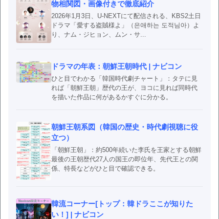
物相関図・画像付きで徹底紹介
2026年1月3日、U-NEXTにて配信される、KBS2土日
ドラマ「愛する盗賊様よ」（은애하는 도적님아）よ
り、ナム・ジヒョン、ムン・サ...
ドラマの年表：朝鮮王朝時代 | ナビコン
ひと目でわかる「韓国時代劇チャート」：タテに見
れば「朝鮮王朝」歴代の王が、ヨコに見れば同時代
を描いた作品に何があるかすぐに分かる。
朝鮮王朝系図（韓国の歴史・時代劇視聴に役
立つ）
「朝鮮王朝」：約500年続いた李氏を王家とする朝鮮
最後の王朝歴代27人の国王の即位年、先代王との関
係、特長などがひと目で確認できる。
韓流コーナー[トップ：韓ドラここが知りた
い！] | ナビコン