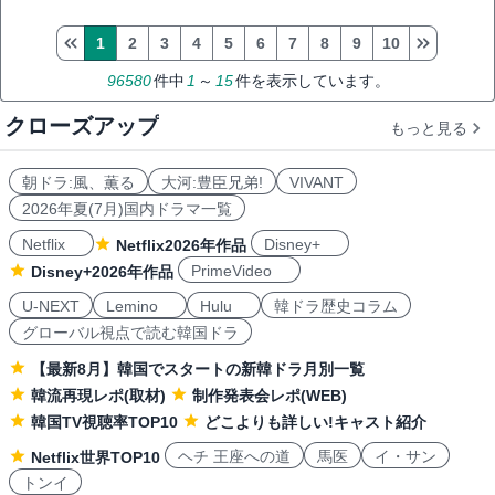
1
2
3
4
5
6
7
8
9
10
96580
件中
1
～
15
件を表示しています。
クローズアップ
もっと見る
朝ドラ:風、薫る
大河:豊臣兄弟!
VIVANT
2026年夏(7月)国内ドラマ一覧
Netflix
Disney+
Netflix2026年作品
PrimeVideo
Disney+2026年作品
U-NEXT
Lemino
Hulu
韓ドラ歴史コラム
グローバル視点で読む韓国ドラ
【最新8月】韓国でスタートの新韓ドラ月別一覧
韓流再現レポ(取材)
制作発表会レポ(WEB)
韓国TV視聴率TOP10
どこよりも詳しい!キャスト紹介
ヘチ 王座への道
馬医
イ・サン
Netflix世界TOP10
トンイ