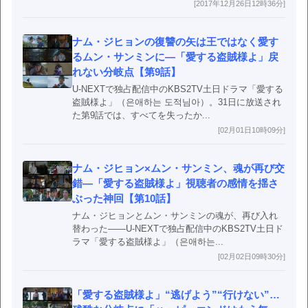
[2017年12月26日12時36分]
ナム・ジヒョンの復讐の矢は王ではなく愛す
るムン・サンミンに―「愛する盗賊様よ」戻
れない分岐点【第9話】
U-NEXTで独占配信中のKBS2TV土日ドラマ「愛する
盗賊様よ」（은애하는 도적님아）。31日に放送され
た第9話では、すべてを失ったか...
[02月01日10時09分]
ナム・ジヒョン×ムン・サンミン、魂が再び交
錯―「愛する盗賊様よ」視聴者の感情を揺さ
ぶった神回【第10話】
ナム・ジヒョンとムン・サンミンの魂が、再び入れ
替わった――U-NEXTで独占配信中のKBS2TV土日ド
ラマ「愛する盗賊様よ」（은애하는...
[02月02日09時30分]
「愛する盗賊様よ」“逃げよう”“行けない”…