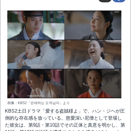
画像：KBS2「은애하는 도적님아」より
KBS2土日ドラマ「愛する盗賊様よ」で、ハン・ジヘが圧
倒的な存在感を放っている。慈愛深い尼僧として登場し
た彼女は、第9話・第10話でその正体と真意を明かし、第