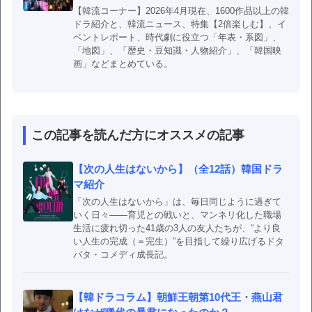
【韓流コーナー】2026年4月現在、1600作品以上の韓
ドラ紹介と、韓流ニュース、特集【2倍楽しむ】、イ
ベントレポート、時代劇に役立つ「年表・系図」、
「地図」、「歴史・豆知識・人物紹介」、「韓国映
画」などまとめている。
この記事を読んだ方にオススメの記事
【次の人生はないから】（全12話）韓国ドラ
マ紹介
「次の人生はないから」は、毎日同じように過ぎて
いく日々――育児との戦いと、マンネリ化した職場
生活に疲れ切った41歳の3人の友人たちが、“より良
い人生の完成（＝完生）”を目指して繰り広げるドタ
バタ・コメディ成長記。
【韓ドラコラム】朝鮮王朝第10代王・燕山君