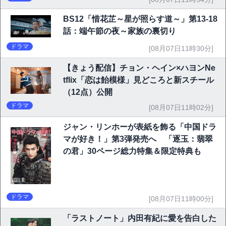
BS12「惜花芷～星が照らす道～」第13-18
話：端午節の夜～家族の裏切り
ドラマ
[08月07日11時30分]
【きょう配信】チョン・ヘイン×ハヨンNe
tflix「恋は飴模様」見どころと新スチール
（12点）公開
ドラマ
[08月07日11時02分]
ジャン・リンホーが表紙を飾る「中国ドラ
マが好き！」第3弾発売へ 「逐玉：翡翠
の君」30ページ総力特集＆限定特典も
ドラマ
[08月07日11時00分]
「ラストノート」内田有紀に愛を告白した