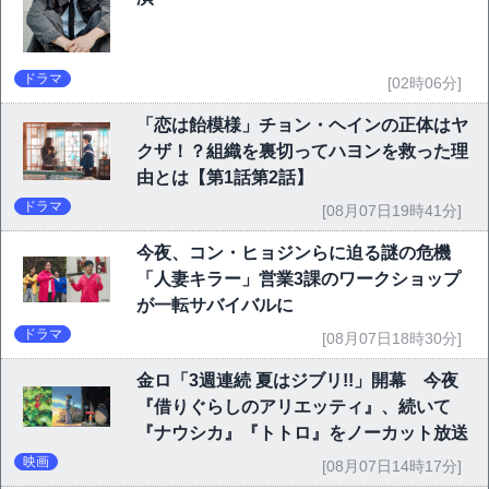
ドラマ
[02時06分]
「恋は飴模様」チョン・ヘインの正体はヤ
クザ！？組織を裏切ってハヨンを救った理
由とは【第1話第2話】
ドラマ
[08月07日19時41分]
今夜、コン・ヒョジンらに迫る謎の危機
「人妻キラー」営業3課のワークショップ
が一転サバイバルに
ドラマ
[08月07日18時30分]
金ロ「3週連続 夏はジブリ!!」開幕 今夜
『借りぐらしのアリエッティ』、続いて
『ナウシカ』『トトロ』をノーカット放送
映画
[08月07日14時17分]