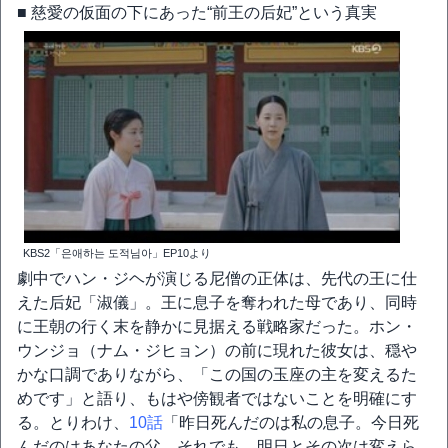
■ 慈愛の仮面の下にあった“前王の后妃”という真実
KBS2「은애하는 도적님아」EP10より
劇中でハン・ジヘが演じる尼僧の正体は、先代の王に仕
えた后妃「淑儀」。王に息子を奪われた母であり、同時
に王朝の行く末を静かに見据える戦略家だった。ホン・
ウンジョ（ナム・ジヒョン）の前に現れた彼女は、穏や
かな口調でありながら、「この国の玉座の主を変えるた
めです」と語り、もはや傍観者ではないことを明確にす
る。とりわけ、
10話
「昨日死んだのは私の息子。今日死
んだのはあなたの父。それでも、明日とその次は変えら