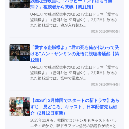
残酷な分岐点に「ハッピーエンドはもう無
理？」視聴者から悲鳴【第11話】
U-NEXTで独占配信中のKBS2TV土日ドラマ「愛する
盗賊様よ」（은애하는 도적님아）。2月7日に放送さ
れた第11話では、魂が入れ替わ...
[02月08日09時06分]
「愛する盗賊様よ」“君の死も俺が代わって受
ける”ムン・サンミンの覚悟に視聴者騒然【第
12話】
U-NEXTで独占配信中のKBS2TV土日ドラマ「愛する
盗賊様よ」（은애하는 도적님아）。2月8日に放送さ
れた第12話では、宮中で暴政が...
[02月09日09時49分]
【2026年2月韓国でスタートの新ドラマ】あら
すじ、見どころ、キャスト、日本配信先も紹
介（2月12日更新）
2025年11月も、韓国ではジャンルもキャストもバラ
エティ豊かで、韓ドラファン必見の話題作が続々と