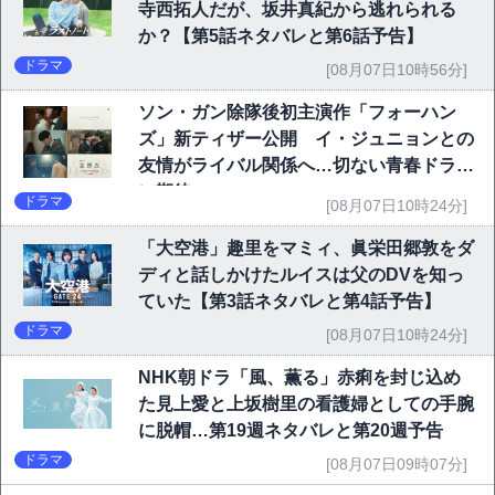
寺西拓人だが、坂井真紀から逃れられる
か？【第5話ネタバレと第6話予告】
ドラマ
[08月07日10時56分]
ソン・ガン除隊後初主演作「フォーハン
ズ」新ティザー公開 イ・ジュニョンとの
友情がライバル関係へ…切ない青春ドラマ
に期待
ドラマ
[08月07日10時24分]
「大空港」趣里をマミィ、眞栄田郷敦をダ
ディと話しかけたルイスは父のDVを知っ
ていた【第3話ネタバレと第4話予告】
ドラマ
[08月07日10時24分]
NHK朝ドラ「風、薫る」赤痢を封じ込め
た見上愛と上坂樹里の看護婦としての手腕
に脱帽…第19週ネタバレと第20週予告
ドラマ
[08月07日09時07分]