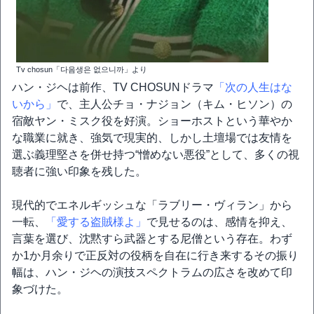
Tv chosun「다음생은 없으니까」より
ハン・ジヘは前作、TV CHOSUNドラマ
「次の人生はな
いから」
で、主人公チョ・ナジョン（キム・ヒソン）の
宿敵ヤン・ミスク役を好演。ショーホストという華やか
な職業に就き、強気で現実的、しかし土壇場では友情を
選ぶ義理堅さを併せ持つ“憎めない悪役”として、多くの視
聴者に強い印象を残した。
現代的でエネルギッシュな「ラブリー・ヴィラン」から
一転、
「愛する盗賊様よ」
で見せるのは、感情を抑え、
言葉を選び、沈黙すら武器とする尼僧という存在。わず
か1か月余りで正反対の役柄を自在に行き来するその振り
幅は、ハン・ジヘの演技スペクトラムの広さを改めて印
象づけた。