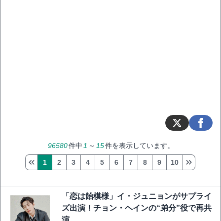
96580
件中
1
～
15
件を表示しています。
1
2
3
4
5
6
7
8
9
10
「恋は飴模様」イ・ジュニョンがサプライ
ズ出演！チョン・ヘインの“弟分”役で再共
演