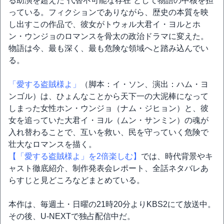
る助演を超えた“代替不可能な存在”として物語の中核を担
っている。フィクションでありながら、歴史の本質を映
し出すこの作品で、彼女がトウォル大君イ・ヨルとホ
ン・ウンジョのロマンスを骨太の政治ドラマに変えた。
物語は今、最も深く、最も危険な領域へと踏み込んでい
る。
「愛する盗賊様よ」
（脚本：イ・ソン、演出：ハム・ヨ
ンゴル）は、ひょんなことから天下一の大泥棒になって
しまった女性ホン・ウンジョ（ナム・ジヒョン）と、彼
女を追っていた大君イ・ヨル（ムン・サンミン）の魂が
入れ替わることで、互いを救い、民を守っていく危険で
壮大なロマンスを描く。
【「愛する盗賊様よ」を2倍楽しむ】
では、時代背景やキ
ャスト徹底紹介、制作発表会レポート、全話ネタバレあ
らすじと見どころなどまとめている。
本作は、毎週土・日曜の21時20分よりKBS2にて放送中。
その後、U-NEXTで独占配信中だ。