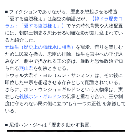
■ フィクションでありながら、歴史を想起させる構造
「愛する盗賊様よ」は架空の物語だが、
【韓ドラ歴史コ
ラム：「愛する盗賊様よ」】
でその時代背景や人物配置
には、朝鮮王朝史を思わせる明確な影が差し込まれてい
ると紹介した。
元妓生（歴史上の張緑水に相当）
を寵愛、狩りを楽しむ
ために民家を撤去、忠臣の排除、妓生を宮中への呼び込
みなど、劇中で描かれる王の姿は、暴政と恐怖政治で知
られる
燕山君
を彷彿とさせる。
トウォル大君イ・ヨル（ムン・サンミン）は、その後に
即位した中宗を想起させる存在として配置されている。
さらに、ホン・ウンジョ＝ギルドンという人物像は、実
在した
義賊ホン・ギルドン
の伝承と重なり合い、王や制
度に守られない民の側に立つ“もう一つの正義”を象徴して
いる。
■ 尼僧ハン・ジヘは「歴史を動かす装置」