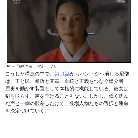
KBS2「은애하는 도적님아」より
こうした構造の中で、
第11話
からハン・ジヘ演じる尼僧
は、王と民、暴政と変革、血統と正義をつなぐ媒介者＝
歴史を動かす装置として本格的に機能している。彼女は
剣を取らず、声を荒げることもない。しかし、低く沈ん
だ声と一瞬の眼差しだけで、登場人物たちの選択と運命
を決定づけていく。