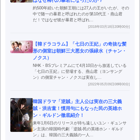
はなぜ稀代の暴君になったのか？
約500年続いた朝鮮王朝には27人の王がいたが、その
中で随一の暴君と呼ばれたのが第10代王・燕山君
だ！ではなぜ彼が暴君と呼ばれ...
[2018年03月18日20時00分]
【韓ドラコラム】「七日の王妃」の奇抜な髪
形の側室は朝鮮三大悪女の張緑水（チャン・
ノクス）
NHK・BSプレミアムにて4月10日から放送している
「七日の王妃」に登場する、燕山君（ヨンサング
ン）の側室チャン・ノクスは実在し...
[2022年05月09日08時00分]
韓国ドラマ「逆賊」主人公は実在の三大義
賊・洪吉童！慣用句にもなった民の英雄ホ
ン・ギルドン徹底紹介！
来年1月6日のリリースが待ち遠しいユン・ギュンサ
ン主演の韓国時代劇「逆賊-民の英雄ホン・ギルド
ン」は、韓国の三大義賊の一人...