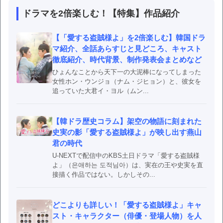
ドラマを2倍楽しむ！【特集】作品紹介
【「愛する盗賊様よ」を2倍楽しむ】韓国ドラ
マ紹介、全話あらすじと見どころ、キャスト
徹底紹介、時代背景、制作発表会まとめなど
ひょんなことから天下一の大泥棒になってしまった
女性ホン・ウンジョ（ナム・ジヒョン）と、彼女を
追っていた大君イ・ヨル（ムン...
【韓ドラ歴史コラム】架空の物語に刻まれた
史実の影「愛する盗賊様よ」が映し出す燕山
君の時代
U-NEXTで配信中のKBS土日ドラマ「愛する盗賊様
よ」（은애하는 도적님아）は、実在の王や史実を直
接描く作品ではない。しかしその...
どこよりも詳しい！「愛する盗賊様よ」キャ
スト・キャラクター（俳優・登場人物）を人