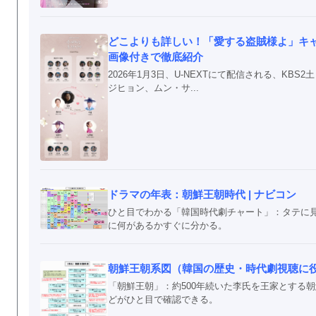
どこよりも詳しい！「愛する盗賊様よ」キ
画像付きで徹底紹介
2026年1月3日、U-NEXTにて配信される、K
ジヒョン、ムン・サ...
ドラマの年表：朝鮮王朝時代 | ナビコン
ひと目でわかる「韓国時代劇チャート」：タテに
に何があるかすぐに分かる。
朝鮮王朝系図（韓国の歴史・時代劇視聴に
「朝鮮王朝」：約500年続いた李氏を王家とする
どがひと目で確認できる。