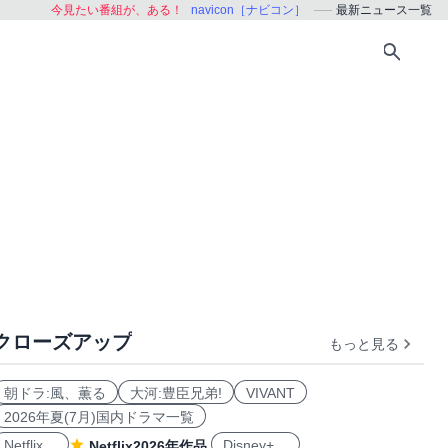
今見たい番組が、ある！
navicon［ナビコン］
最新ニュース一覧
クローズアップ
もっと見る
朝ドラ:風、薫る
大河:豊臣兄弟!
VIVANT
2026年夏(7月)国内ドラマ一覧
Netflix
Disney+
Netflix2026年作品