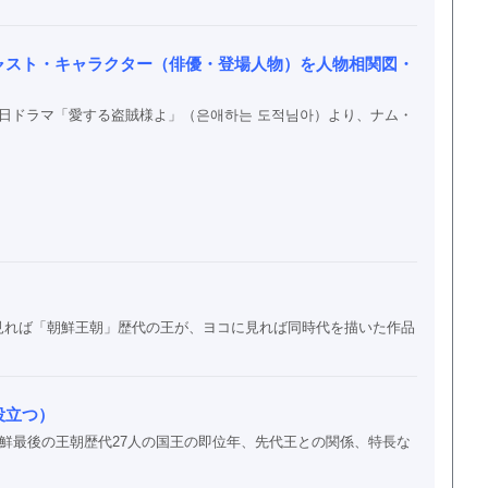
ャスト・キャラクター（俳優・登場人物）を人物相関図・
BS2土日ドラマ「愛する盗賊様よ」（은애하는 도적님아）より、ナム・
見れば「朝鮮王朝」歴代の王が、ヨコに見れば同時代を描いた作品
役立つ）
朝鮮最後の王朝歴代27人の国王の即位年、先代王との関係、特長な