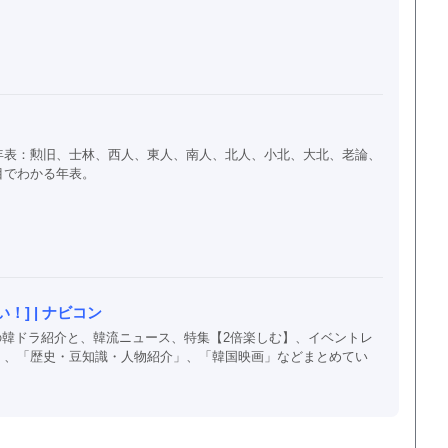
年表：勲旧、士林、西人、東人、南人、北人、小北、大北、老論、
目でわかる年表。
] | ナビコン
以上の韓ドラ紹介と、韓流ニュース、特集【2倍楽しむ】、イベントレ
」、「歴史・豆知識・人物紹介」、「韓国映画」などまとめてい