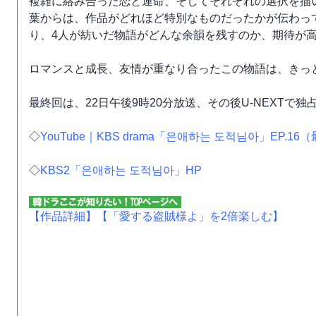
複雑に絡み合った恋と運命、そしてそれぞれの選択を描
葉からは、作品がどれほど特別なものだったかが伝わっ
り、4人が紡いだ物語がどんな余韻を残すのか、期待が
ロマンスと成長、友情が重なり合ったこの物語は、きっ
最終回は、22日午後9時20分放送、その後U-NEXTで
◇
YouTube｜KBS drama「은애하는 도적님아」EP.1
◇
KBS2「은애하는 도적님아」HP
【作品詳細】
【「愛する盗賊様よ」を2倍楽しむ】