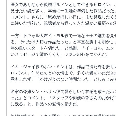
医女でありながら義賊ギルドンとして生きるヒロイン、
見せたい姿が多く、本当に一生懸命準備した作品だった
コメント。さらに「慰めがほしい日に、また見返したく
に注いだ情熱と、視聴者から返ってきた温かい反応への
一方、トウォル大君イ・ヨル役で一途な王子の魅力を見
る。それだけ大切な作品だった」と率直な胸中を明かし、
年の良いスタートを切れた」と感謝。「イ・ヨル、ムン
いメッセージで締めくくり、ファンの心をつかんだ。
イム・ジェイ役のホン・ミンギは、作品で得た絆を振り
ロマンス、仲間たちとの友情まで、多くの愛をいただき
意も忘れず、「かけがえのない時間だった」としみじみ
名家の令嬢シン・ヘリム役で愛らしい存在感を放ったハ
った」とコメント。「スタッフや俳優の皆さんのおかげ
に残る」と、作品への愛情を伝えた。