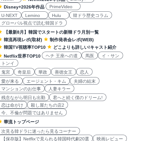
PrimeVideo
Disney+2026年作品
U-NEXT
Lemino
Hulu
韓ドラ歴史コラム
グローバル視点で読む韓国ドラ
【最新8月】韓国でスタートの新韓ドラ月別一覧
韓流再現レポ(取材)
制作発表会レポ(WEB)
韓国TV視聴率TOP10
どこよりも詳しい!キャスト紹介
ヘチ 王座への道
馬医
イ・サン
Netflix世界TOP10
トンイ
鬼宮
奇皇后
華政
善徳女王
恋人
愛が来る
エージェント・キム
夫婦の結末
マンションのお仕事
人妻キラー
残念ながら明日も出勤
君へと続く僕のドリーム!
恋は命がけ
殺し屋たちの店2
今、不倫が問題ではありません
華流トップページ
次見る韓ドラに迷ったら見るコーナー
【保存版】Netflixで見られる韓国時代劇20選
映画レビュー