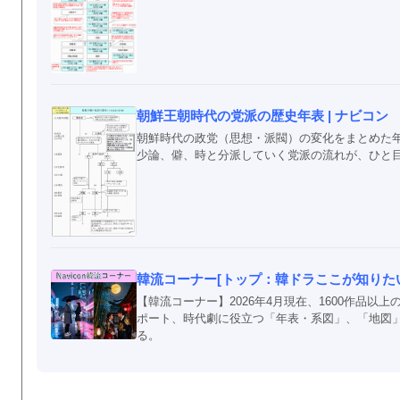
朝鮮王朝時代の党派の歴史年表 | ナビコン
朝鮮時代の政党（思想・派閥）の変化をまとめた
少論、僻、時と分派していく党派の流れが、ひと
韓流コーナー[トップ：韓ドラここが知りたい！
【韓流コーナー】2026年4月現在、1600作品
ポート、時代劇に役立つ「年表・系図」、「地図
る。