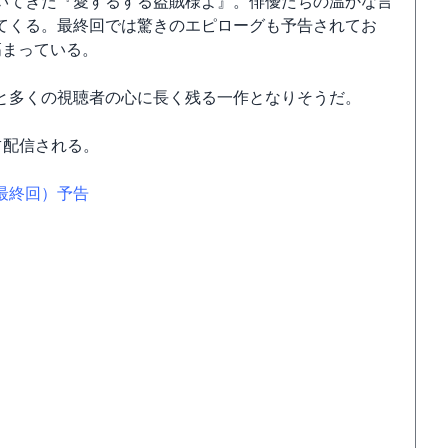
いてきた『愛するする盗賊様よ』。俳優たちの温かな言
てくる。最終回では驚きのエピローグも予告されてお
高まっている。
と多くの視聴者の心に長く残る一作となりそうだ。
独占配信される。
6（最終回）予告